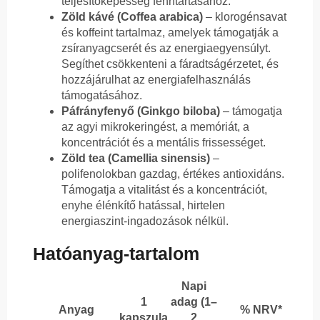
teljesítőképesség fenntartásához.
Zöld kávé (Coffea arabica)
– klorogénsavat
és koffeint tartalmaz, amelyek támogatják a
zsíranyagcserét és az energiaegyensúlyt.
Segíthet csökkenteni a fáradtságérzetet, és
hozzájárulhat az energiafelhasználás
támogatásához.
Páfrányfenyő (Ginkgo biloba)
– támogatja
az agyi mikrokeringést, a memóriát, a
koncentrációt és a mentális frissességet.
Zöld tea (Camellia sinensis)
–
polifenolokban gazdag, értékes antioxidáns.
Támogatja a vitalitást és a koncentrációt,
enyhe élénkítő hatással, hirtelen
energiaszint-ingadozások nélkül.
Hatóanyag-tartalom
Napi
1
adag (1–
Anyag
% NRV*
kapszula
2