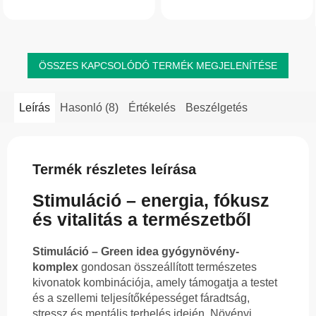
vitaminnal kiegészítve, amely
fenntartásához. Praktikus kapszulás
támogatja az idegrendszer normál
forma,...
működését és hozzájárul a...
ÖSSZES KAPCSOLÓDÓ TERMÉK MEGJELENÍTÉSE
Leírás
Hasonló (8)
Értékelés
Beszélgetés
Termék részletes leírása
Stimuláció – energia, fókusz
és vitalitás a természetből
Stimuláció – Green idea gyógynövény-
komplex
gondosan összeállított természetes
kivonatok kombinációja, amely támogatja a testet
és a szellemi teljesítőképességet fáradtság,
stressz és mentális terhelés idején. Növényi