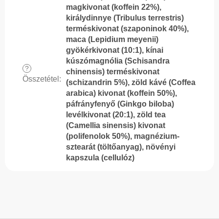
magkivonat (koffein 22%),
királydinnye (Tribulus terrestris)
terméskivonat (szaponinok 40%),
maca (Lepidium meyenii)
gyökérkivonat (10:1), kínai
kúszómagnólia (Schisandra
?
chinensis) terméskivonat
Összetétel
:
(schizandrin 5%), zöld kávé (Coffea
arabica) kivonat (koffein 50%),
páfrányfenyő (Ginkgo biloba)
levélkivonat (20:1), zöld tea
(Camellia sinensis) kivonat
(polifenolok 50%), magnézium-
sztearát (töltőanyag), növényi
kapszula (cellulóz)