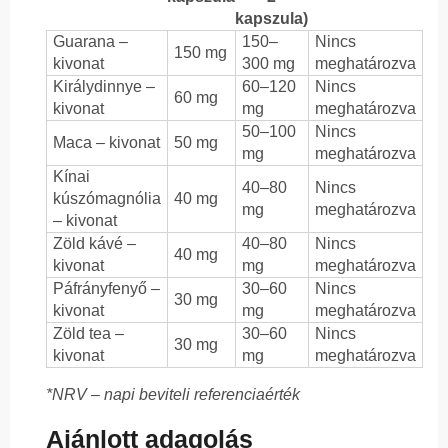
kapszula)
Guarana –
150–
Nincs
150 mg
kivonat
300 mg
meghatározva
Királydinnye –
60–120
Nincs
60 mg
kivonat
mg
meghatározva
50–100
Nincs
Maca – kivonat
50 mg
mg
meghatározva
Kínai
40–80
Nincs
kúszómagnólia
40 mg
mg
meghatározva
– kivonat
Zöld kávé –
40–80
Nincs
40 mg
kivonat
mg
meghatározva
Páfrányfenyő –
30–60
Nincs
30 mg
kivonat
mg
meghatározva
Zöld tea –
30–60
Nincs
30 mg
kivonat
mg
meghatározva
*NRV – napi beviteli referenciaérték
Ajánlott adagolás