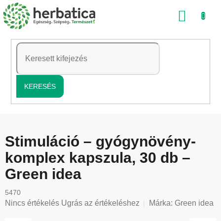
Ugrás
KOSÁ
a
fő
tartalomhoz
KERESÉS
Stimuláció – gyógynövény-
komplex kapszula, 30 db –
Green idea
5470
A
Nincs értékelés
Ugrás az értékeléshez
Márka:
Green idea
termék