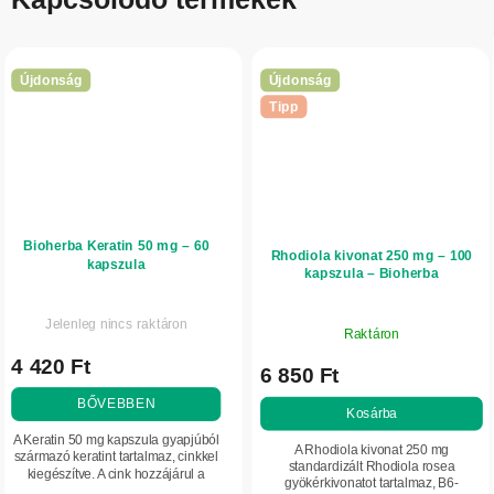
Újdonság
Újdonság
Tipp
Bioherba Keratin 50 mg – 60
Rhodiola kivonat 250 mg – 100
kapszula
kapszula – Bioherba
Jelenleg nincs raktáron
Raktáron
4 420 Ft
6 850 Ft
BŐVEBBEN
Kosárba
A Keratin 50 mg kapszula gyapjúból
A Rhodiola kivonat 250 mg
származó keratint tartalmaz, cinkkel
standardizált Rhodiola rosea
kiegészítve. A cink hozzájárul a
gyökérkivonatot tartalmaz, B6-
normál bőr, haj és köröm