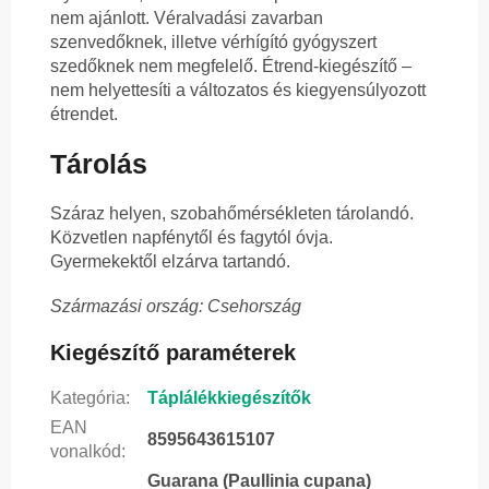
nem ajánlott. Véralvadási zavarban
szenvedőknek, illetve vérhígító gyógyszert
szedőknek nem megfelelő. Étrend-kiegészítő –
nem helyettesíti a változatos és kiegyensúlyozott
étrendet.
Tárolás
Száraz helyen, szobahőmérsékleten tárolandó.
Közvetlen napfénytől és fagytól óvja.
Gyermekektől elzárva tartandó.
Származási ország: Csehország
Kiegészítő paraméterek
Kategória
:
Táplálékkiegészítők
EAN
8595643615107
vonalkód
:
Guarana (Paullinia cupana)