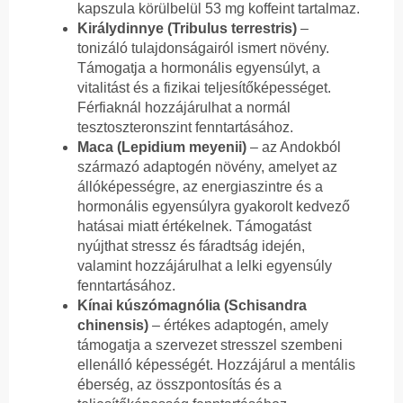
kapszula körülbelül 53 mg koffeint tartalmaz.
Királydinnye (Tribulus terrestris)
–
tonizáló tulajdonságairól ismert növény.
Támogatja a hormonális egyensúlyt, a
vitalitást és a fizikai teljesítőképességet.
Férfiaknál hozzájárulhat a normál
tesztoszteronszint fenntartásához.
Maca (Lepidium meyenii)
– az Andokból
származó adaptogén növény, amelyet az
állóképességre, az energiaszintre és a
hormonális egyensúlyra gyakorolt kedvező
hatásai miatt értékelnek. Támogatást
nyújthat stressz és fáradtság idején,
valamint hozzájárulhat a lelki egyensúly
fenntartásához.
Kínai kúszómagnólia (Schisandra
chinensis)
– értékes adaptogén, amely
támogatja a szervezet stresszel szembeni
ellenálló képességét. Hozzájárul a mentális
éberség, az összpontosítás és a