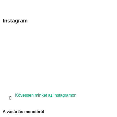
L
á
b
Instagram
l
é
c
Kövessen minket az Instagramon
A vásárlás menetéről