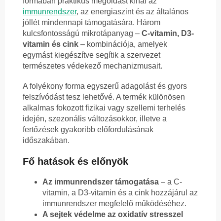
formában praktikus megoldást kínál az
immunrendszer
, az energiaszint és az általános
jóllét mindennapi támogatására. Három
kulcsfontosságú mikrotápanyag –
C-vitamin, D3-
vitamin és cink
– kombinációja, amelyek
egymást kiegészítve segítik a szervezet
természetes védekező mechanizmusait.
A folyékony forma egyszerű adagolást és gyors
felszívódást tesz lehetővé. A termék különösen
alkalmas fokozott fizikai vagy szellemi terhelés
idején, szezonális változásokkor, illetve a
fertőzések gyakoribb előfordulásának
időszakában.
Fő hatások és előnyök
Az immunrendszer támogatása
– a C-
vitamin, a D3-vitamin és a cink hozzájárul az
immunrendszer megfelelő működéséhez.
A sejtek védelme az oxidatív stresszel