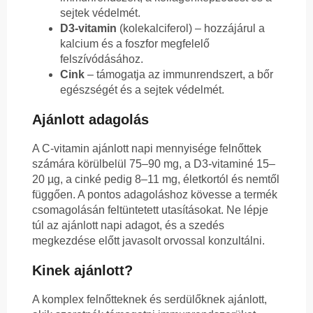
sejtek védelmét.
D3-vitamin
(kolekalciferol) – hozzájárul a
kalcium és a foszfor megfelelő
felszívódásához.
Cink
– támogatja az immunrendszert, a bőr
egészségét és a sejtek védelmét.
Ajánlott adagolás
A C-vitamin ajánlott napi mennyisége felnőttek
számára körülbelül 75–90 mg, a D3-vitaminé 15–
20 µg, a cinké pedig 8–11 mg, életkortól és nemtől
függően. A pontos adagoláshoz kövesse a termék
csomagolásán feltüntetett utasításokat. Ne lépje
túl az ajánlott napi adagot, és a szedés
megkezdése előtt javasolt orvossal konzultálni.
Kinek ajánlott?
A komplex felnőtteknek és serdülőknek ajánlott,