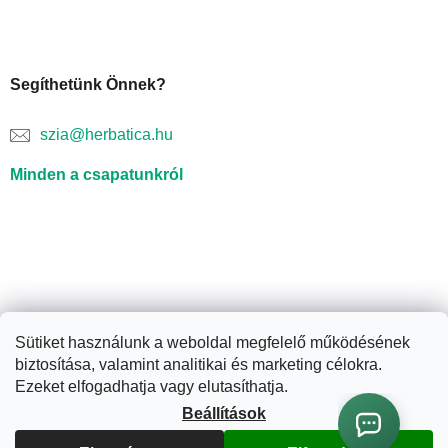
Segíthetünk Önnek?
szia@herbatica.hu
Minden a csapatunkról
Sütiket használunk a weboldal megfelelő működésének
biztosítása, valamint analitikai és marketing célokra.
Shoptet készítette
Ezeket elfogadhatja vagy elutasíthatja.
Beállítások
Copyright 2026
Herbatica.hu
. Minden jog fenntartva.
Süti