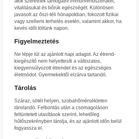
akik szeretnék támogatni immunrendszerüket,
vitalitásukat és bőrük egészségét. Különösen
javasolt az őszi-téli hónapokban, fokozott fizikai
vagy szellemi terhelés esetén, valamint akkor, ha
kevés időt töltünk napon.
Figyelmeztetés
Ne lépje túl az ajánlott napi adagot. Az étrend-
kiegészítő nem helyettesíti a változatos,
kiegyensúlyozott étrendet és az egészséges
életmódot. Gyermekektől elzárva tartandó.
Tárolás
Száraz, sötét helyen, szobahőmérsékleten
tárolandó. Felbontás után a csomagoláson
feltüntetett utasítások szerint, lehetőleg
hűtőszekrényben tárolja, és az ajánlott időn belül
fogyassza el.