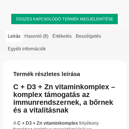
forma,...
normál...
ÖSSZES KAPCSOLÓDÓ TERMÉK MEGJELENÍTÉSE
Leírás
Hasonló (8)
Értékelés
Beszélgetés
Egyéb információk
Termék részletes leírása
C + D3 + Zn vitaminkomplex –
komplex támogatás az
immunrendszernek, a bőrnek
és a vitalitásnak
A
C + D3 + Zn vitaminkomplex
folyékony