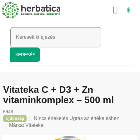
Ugrás
KOSÁ
a
fő
tartalomhoz
KERESÉS
Vitateka C + D3 + Zn
vitaminkomplex – 500 ml
5948
A
Nincs értékelés
Ugrás az értékeléshez
Újdonság
termék
Márka:
Vitateka
átlagos
értékelése