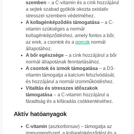
szemben
– a C-vitamin és a cink hozzájárul
a sejtek szabad gyökök okozta oxidatív
stresszel szembeni védelméhez.
A kollagénképződés támogatása
– a C-
vitamin szükséges a normál
kollagénképződéshez, amely fontos a bőr,
az erek, a csontok és a
porcok
normál
állapotához.
A bőr egészsége
– a cink hozzájárul a bőr
normál állapotának fenntartásához.
A csontok és izmok támogatása
– a D3-
vitamin támogatja a kalcium felszívódását,
és hozzájárul a normál izomműködéshez.
Vitalitás és stresszes időszakok
támogatása
– a C-vitamin hozzájárul a
fáradtság és a kifáradás csökkentéséhez.
Aktív hatóanyagok
C-vitamin
(aszkorbinsav) – támogatja az
immunrendszert, a kollagénképződést és a