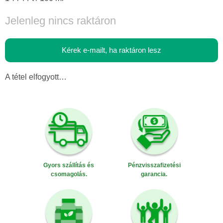
Jelenleg nincs raktáron
Kérek e-mailt, ha raktáron lesz
A tétel elfogyott…
Gyors szállítás és
Pénzvisszafizetési
csomagolás.
garancia.