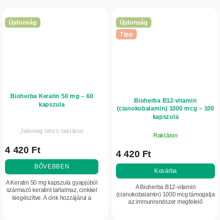
Újdonság
Újdonság
Tipp
Bioherba Keratin 50 mg – 60
Bioherba B12-vitamin
kapszula
(cianokobalamin) 1000 mcg – 100
kapszula
Jelenleg nincs raktáron
Raktáron
4 420 Ft
4 420 Ft
BŐVEBBEN
Kosárba
A Keratin 50 mg kapszula gyapjúból
A Bioherba B12-vitamin
származó keratint tartalmaz, cinkkel
(cianokobalamin) 1000 mcg támogatja
kiegészítve. A cink hozzájárul a
az immunrendszer megfelelő
normál bőr, haj és köröm
működését, hozzájárul a fáradtság és
fenntartásához. Praktikus kapszulás
kifáradás csökkentéséhez, valamint a