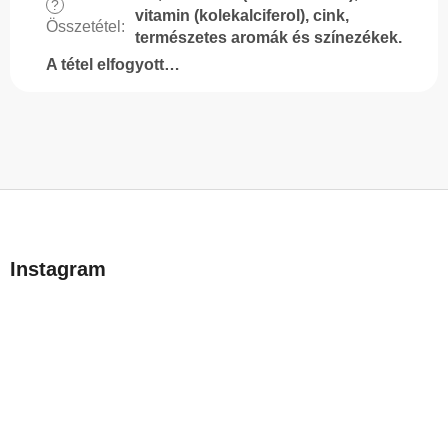
?
vitamin (kolekalciferol), cink,
Összetétel
:
természetes aromák és színezékek.
A tétel elfogyott…
L
á
b
Instagram
l
é
c