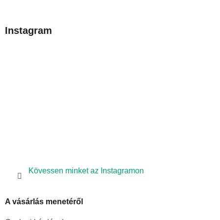
á
b
Instagram
l
é
c
Kövessen minket az Instagramon
A vásárlás menetéről