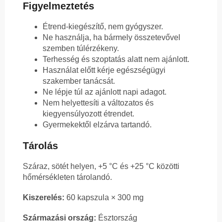
Figyelmeztetés
Étrend-kiegészítő, nem gyógyszer.
Ne használja, ha bármely összetevővel
szemben túlérzékeny.
Terhesség és szoptatás alatt nem ajánlott.
Használat előtt kérje egészségügyi
szakember tanácsát.
Ne lépje túl az ajánlott napi adagot.
Nem helyettesíti a változatos és
kiegyensúlyozott étrendet.
Gyermekektől elzárva tartandó.
Tárolás
Száraz, sötét helyen, +5 °C és +25 °C közötti
hőmérsékleten tárolandó.
Kiszerelés:
60 kapszula × 300 mg
Származási ország:
Észtország