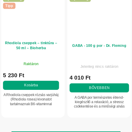
Tipp
Rhodiola cseppek – tinktúra –
GABA - 100 g por - Dr. Fleming
50 ml – Bioherba
Raktáron
Jelenleg nincs raktáron
5 230 Ft
4 010 Ft
Kosárba
BŐVEBBEN
A Rhodiola cseppek rózsás varjúháj
A GABA por természetes étrend-
(Rhodiola rosea) kivonatot
kiegészítő a relaxáció, a stressz
tartalmaznak B6-vitaminnal
csökkentése és a minőségi alvás
kiegészítve, amely támogatja az
támogatására. Segít megnyugtatni az
idegrendszer normál működését és
idegrendszert és támogatja a
a normál energiatermelő...
szervezet...