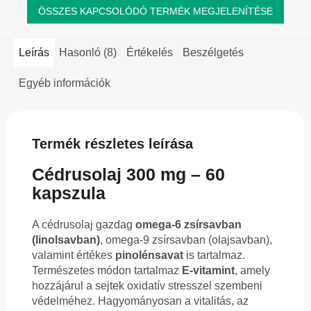
ÖSSZES KAPCSOLÓDÓ TERMÉK MEGJELENÍTÉSE
Leírás
Hasonló (8)
Értékelés
Beszélgetés
Egyéb információk
Termék részletes leírása
Cédrusolaj 300 mg – 60
kapszula
A cédrusolaj gazdag
omega-6 zsírsavban
(linolsavban)
, omega-9 zsírsavban (olajsavban),
valamint értékes
pinolénsavat
is tartalmaz.
Természetes módon tartalmaz
E-vitamint
, amely
hozzájárul a sejtek oxidatív stresszel szembeni
védelméhez. Hagyományosan a vitalitás, az