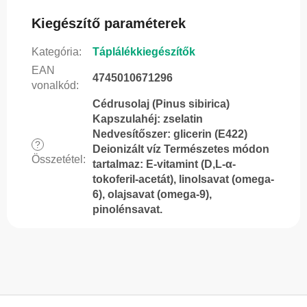
Kiegészítő paraméterek
Kategória
:
Táplálékkiegészítők
EAN
4745010671296
vonalkód
:
Cédrusolaj (Pinus sibirica)
Kapszulahéj: zselatin
Nedvesítőszer: glicerin (E422)
?
Deionizált víz Természetes módon
Összetétel
:
tartalmaz: E-vitamint (D,L-α-
tokoferil-acetát), linolsavat (omega-
6), olajsavat (omega-9),
pinolénsavat.
L