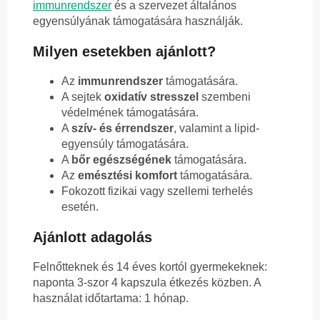
immunrendszer
és a szervezet általános
egyensúlyának támogatására használják.
Milyen esetekben ajánlott?
Az
immunrendszer
támogatására.
A sejtek
oxidatív stresszel
szembeni
védelmének támogatására.
A
szív- és érrendszer
, valamint a lipid-
egyensúly támogatására.
A
bőr egészségének
támogatására.
Az
emésztési komfort
támogatására.
Fokozott fizikai vagy szellemi terhelés
esetén.
Ajánlott adagolás
Felnőtteknek és 14 éves kortól gyermekeknek:
naponta 3-szor 4 kapszula étkezés közben. A
használat időtartama: 1 hónap.