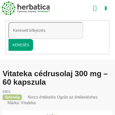
Ugrás
KOSÁ
a
fő
tartalomhoz
KERESÉS
Vitateka cédrusolaj 300 mg –
60 kapszula
5901
A
Nincs értékelés
Ugrás az értékeléshez
Újdonság
termék
Márka:
Vitateka
átlagos
értékelése