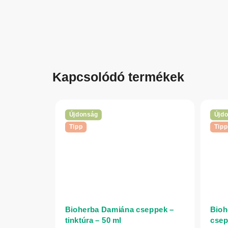
Kapcsolódó termékek
Újdonság
Újd
Tipp
Tipp
Bioherba Damiána cseppek –
Bioh
tinktúra – 50 ml
csep