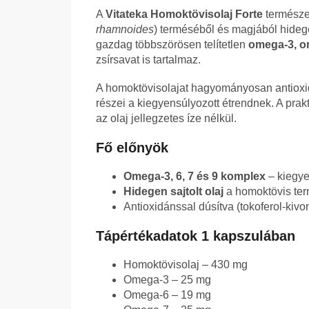
A
Vitateka Homoktövisolaj Forte
természe
rhamnoides
) terméséből és magjából hidege
gazdag többszörösen telítetlen
omega-3, o
zsírsavat is tartalmaz.
A homoktövisolajat hagyományosan antioxidá
részei a kiegyensúlyozott étrendnek. A pra
az olaj jellegzetes íze nélkül.
Fő előnyök
Omega-3, 6, 7 és 9 komplex
– kiegye
Hidegen sajtolt olaj
a homoktövis ter
Antioxidánssal dúsítva (tokoferol-kivon
Tápértékadatok 1 kapszulában
Homoktövisolaj – 430 mg
Omega-3 – 25 mg
Omega-6 – 19 mg