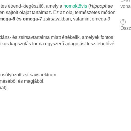
tes étrend-kiegészítő, amely a
homoktövis
(
Hippophae
vona
n sajtolt olajat tartalmaz. Ez az olaj természetes módon
mega-6 és omega-7
zsírsavakban, valamint omega-9
?
Össz
ns- és zsírsavtartalma miatt értékelik, amelyek fontos
ktikus kapszulás forma egyszerű adagolást tesz lehetővé
nsúlyozott zsírsavspektrum.
méséből és magjából.
at).