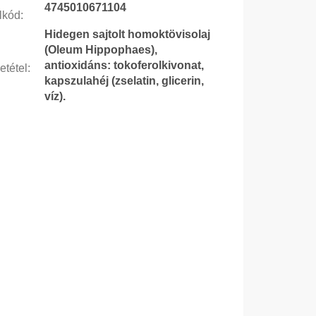
4745010671104
lkód
:
Hidegen sajtolt homoktövisolaj
(Oleum Hippophaes),
antioxidáns: tokoferolkivonat,
etétel
:
kapszulahéj (zselatin, glicerin,
víz).