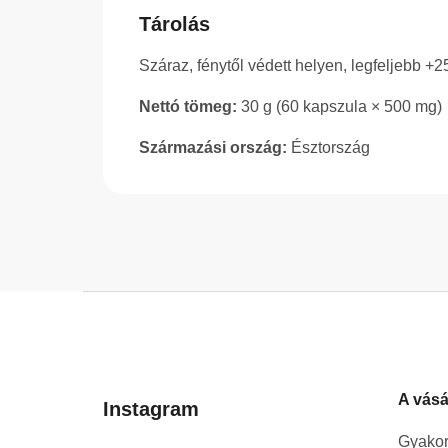
Tárolás
Száraz, fénytől védett helyen, legfeljebb +2
Nettó tömeg:
30 g (60 kapszula × 500 mg)
Származási ország:
Észtország
L
á
b
l
A vásá
é
Instagram
c
Gyakor