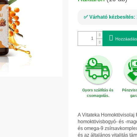
Várható kézbesítés:
Hozzáadás
Gyors szállítás és
Pénzviss
csomagolás.
gar
A Vitateka Homoktövisolaj F
homoktövisbogyó- és -mago
és omega-9 zsírsavkomplexe
és az általános vitalitás tá