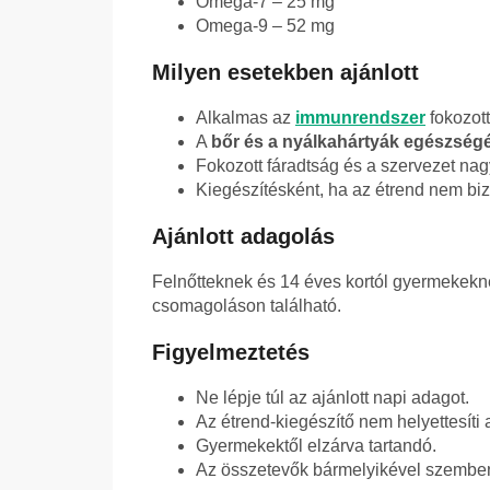
Omega-7 – 25 mg
Omega-9 – 52 mg
Milyen esetekben ajánlott
Alkalmas az
immunrendszer
fokozott
A
bőr és a nyálkahártyák egészség
Fokozott fáradtság és a szervezet nag
Kiegészítésként, ha az étrend nem biz
Ajánlott adagolás
Felnőtteknek és 14 éves kortól gyermekekne
csomagoláson található.
Figyelmeztetés
Ne lépje túl az ajánlott napi adagot.
Az étrend-kiegészítő nem helyettesíti 
Gyermekektől elzárva tartandó.
Az összetevők bármelyikével szemben