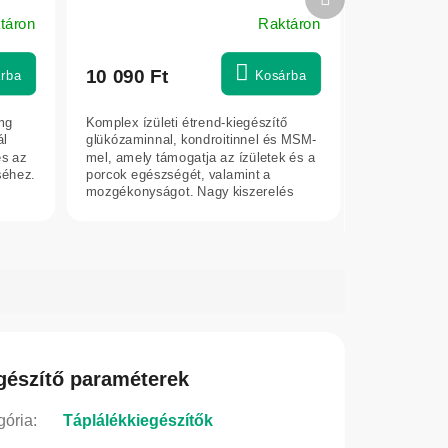
termék
táron
Raktáron
10 090 Ft
rba
Kosárba
 mg
Komplex ízületi étrend-kiegészítő
ál
glükózaminnal, kondroitinnel és MSM-
s az
mel, amely támogatja az ízületek és a
éhez.
porcok egészségét, valamint a
mozgékonyságot. Nagy kiszerelés
hosszú...
gészítő paraméterek
gória
:
Táplálékkiegészítők