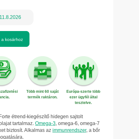
11.8.2026
 a kosárhoz
zafizetési
Több mint 60 saját
Európa-szerte több
ancia.
termék raktáron.
ezer ügyfél által
tesztelve.
orte étrend-kiegészítő hidegen sajtolt
lajat tartalmaz.
Omega-3
, omega-6, omega-7
t biztosít. Alkalmas az
immunrendszer
, a bőr
mogatására.