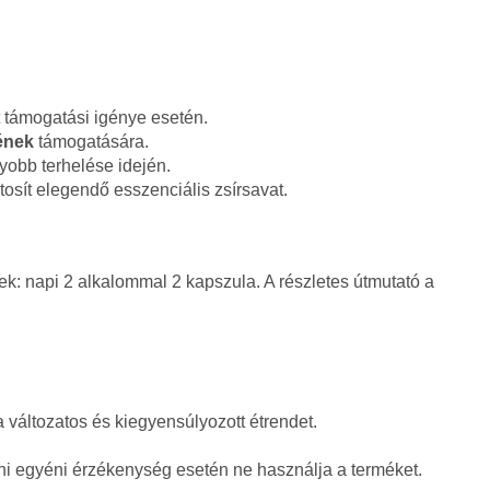
 támogatási igénye esetén.
ének
támogatására.
yobb terhelése idején.
tosít elegendő esszenciális zsírsavat.
k: napi 2 alkalommal 2 kapszula. A részletes útmutató a
a változatos és kiegyensúlyozott étrendet.
i egyéni érzékenység esetén ne használja a terméket.