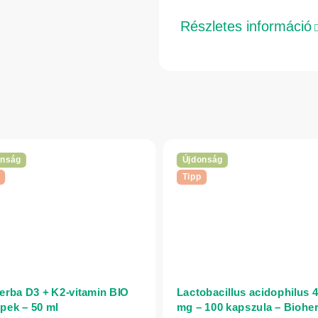
Részletes információ
onság
Újdonság
Tipp
erba D3 + K2-vitamin BIO
Lactobacillus acidophilus 
pek – 50 ml
mg – 100 kapszula – Biohe