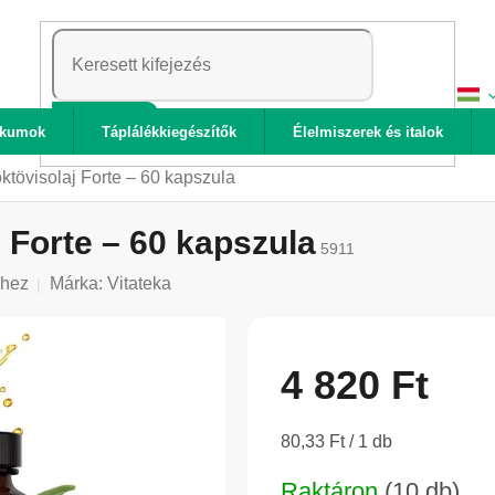
KERESÉS
ikumok
Táplálékkiegészítők
Élelmiszerek és italok
tövisolaj Forte – 60 kapszula
 Forte – 60 kapszula
5911
shez
Márka:
Vitateka
4 820 Ft
Egységár:
80,33 Ft / 1 db
Raktáron
(10 db)