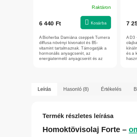
Raktáron
6 440 Ft
7 2
Kosárba
A Bioherba Damiána cseppek Turnera
A D3 
diffusa növényi kivonatot és B5-
olajb
vitamint tartalmaznak. Támogatják a
kínál
hormonális anyagcserét, az
és a 
energiatermelő anyagcserét és az
haszn
idegrendszer...
prakt
Leírás
Hasonló (8)
Értékelés
B
Termék részletes leírása
Homoktövisolaj Forte –
o