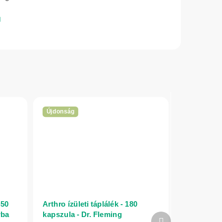
Újdonság
450
Arthro ízületi táplálék - 180
rba
kapszula - Dr. Fleming
Következő