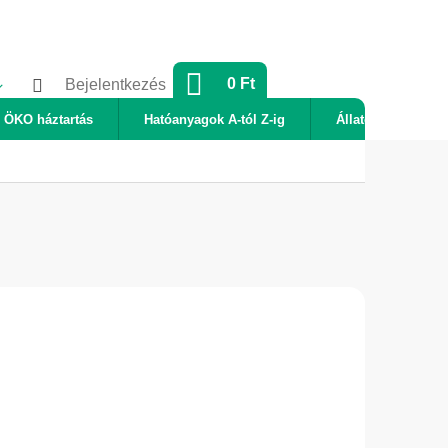
KOSÁR
0 Ft
Bejelentkezés
ÖKO háztartás
Hatóanyagok A-tól Z-ig
Állatok
Új