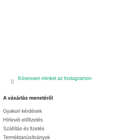
é
c
Kövessen minket az Instagramon
A vásárlás menetéről
Gyakori kérdések
Hírlevél előfizetés
Szállítás és fizetés
Terméktanúsítványok