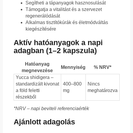
Segítheti a tápanyagok hasznosulását
Támogatja a vitalitást és a szervezet
regenerálódását
Alkalmas tisztítókúrák és életmódváltás
kiegészítésére
Aktív hatóanyagok a napi
adagban (1–2 kapszula)
Hatóanyag
Mennyiség
% NRV*
megnevezése
Yucca shidigera –
standardizált kivonat
400–800
Nincs
a föld feletti
mg
meghatározva
részekből
*NRV – napi beviteli referenciaérték
Ajánlott adagolás