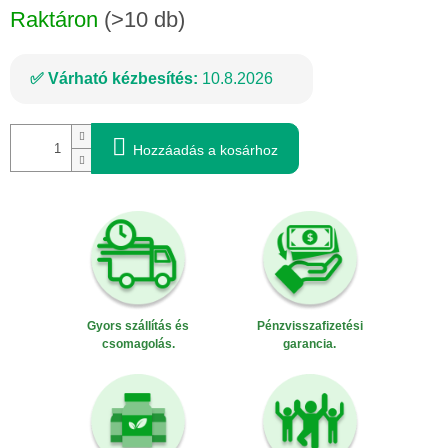
Raktáron
(>10 db)
Várható kézbesítés:
10.8.2026
Hozzáadás a kosárhoz
Gyors szállítás és
Pénzvisszafizetési
csomagolás.
garancia.