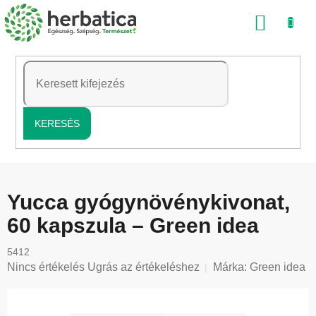
Ugrás
KOSÁ
a
fő
tartalomhoz
KERESÉS
Yucca gyógynövénykivonat,
60 kapszula – Green idea
5412
A
Nincs értékelés
Ugrás az értékeléshez
Márka:
Green idea
termék
átlagos
értékelése