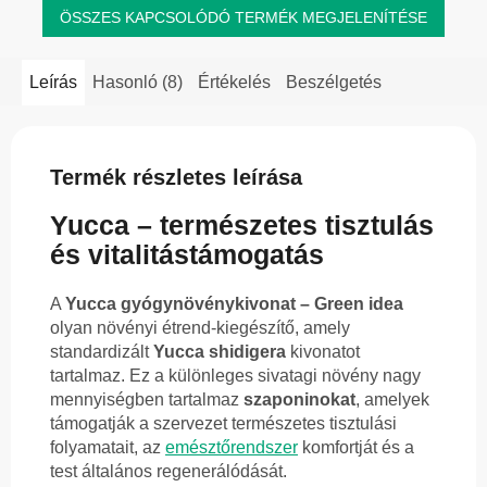
ÖSSZES KAPCSOLÓDÓ TERMÉK MEGJELENÍTÉSE
Leírás
Hasonló (8)
Értékelés
Beszélgetés
Termék részletes leírása
Yucca – természetes tisztulás
és vitalitástámogatás
A
Yucca gyógynövénykivonat – Green idea
olyan növényi étrend-kiegészítő, amely
standardizált
Yucca shidigera
kivonatot
tartalmaz. Ez a különleges sivatagi növény nagy
mennyiségben tartalmaz
szaponinokat
, amelyek
támogatják a szervezet természetes tisztulási
folyamatait, az
emésztőrendszer
komfortját és a
test általános regenerálódását.