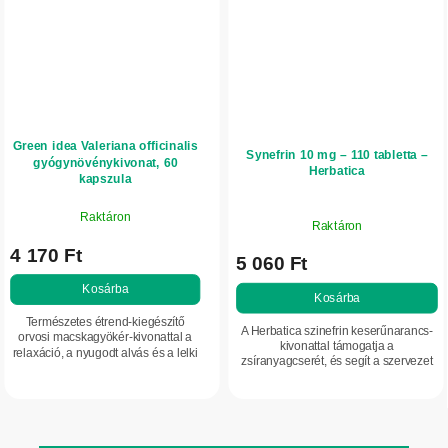
Green idea Valeriana officinalis
Synefrin 10 mg – 110 tabletta –
gyógynövénykivonat, 60
Herbatica
kapszula
Raktáron
Raktáron
4 170 Ft
5 060 Ft
Kosárba
Kosárba
Természetes étrend-kiegészítő
A Herbatica szinefrin keserűnarancs-
orvosi macskagyökér-kivonattal a
kivonattal támogatja a
relaxáció, a nyugodt alvás és a lelki
zsíranyagcserét, és segít a szervezet
egyensúly támogatására. Segíthet
természetes energia-háztartásának
idegesség, szorongás, feszültség és
fenntartásában. Ideális kiegészítő
stressz...
fogyókúra...