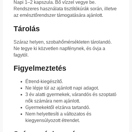
Napi 1–2 kapszula. Bő vízzel vegye be.
Rendszeres használata tisztítókúrák során, illetve
az emésztőrendszer támogatására ajánlott.
Tárolás
Száraz helyen, szobahőmérsékleten tárolandó.
Ne tegye ki közvetlen napfénynek, és óvja a
fagytól.
Figyelmeztetés
Étrend-kiegészítő.
Ne lépje túl az ajánlott napi adagot.
3 év alatti gyermekek, várandós és szoptató
nők számára nem ajánlott.
Gyermekektől elzárva tartandó.
Nem helyettesíti a változatos és
kiegyensúlyozott étrendet.