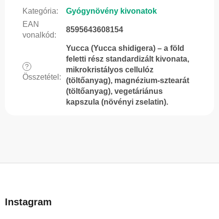
Kategória
:
Gyógynövény kivonatok
EAN
8595643608154
vonalkód
:
Yucca (Yucca shidigera) – a föld
feletti rész standardizált kivonata,
?
mikrokristályos cellulóz
Összetétel
:
(töltőanyag), magnézium-sztearát
(töltőanyag), vegetáriánus
kapszula (növényi zselatin).
L
á
b
Instagram
l