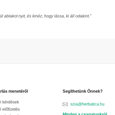
ablakot nyit, és kinéz, hogy lássa, ki áll odakint.”
rlás menetéről
Segíthetünk Önnek?
i kérdések
szia@herbatica.hu
l előfizetés
Minden a csapatunkról