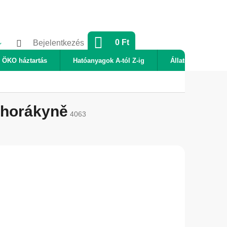
KOSÁR
0 Ft
Bejelentkezés
ÖKO háztartás
Hatóanyagok A-tól Z-ig
Állatok
Új
é horákyně
4063