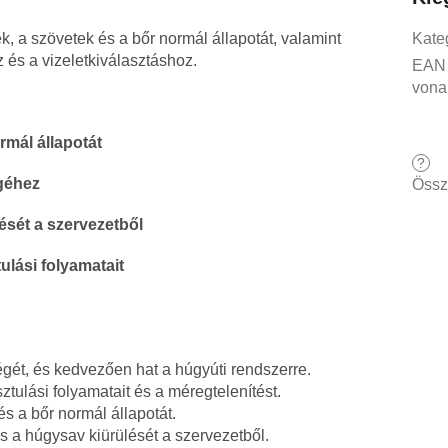
, a szövetek és a bőr normál állapotát, valamint
Kate
és a vizeletkiválasztáshoz.
EAN
vona
rmál állapotát
?
égéhez
Össz
ését a szervezetből
ulási folyamatait
égét, és kedvezően hat a húgyúti rendszerre.
sztulási folyamatait és a méregtelenítést.
és a bőr normál állapotát.
és a húgysav kiürülését a szervezetből.