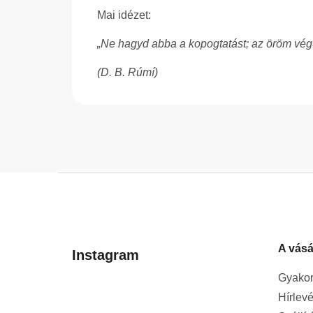
Mai idézet:
„Ne hagyd abba a kopogtatást; az öröm végül 
(D. B. Rúmí)
L
á
b
l
A vásá
é
Instagram
c
Gyakor
Hírlevé