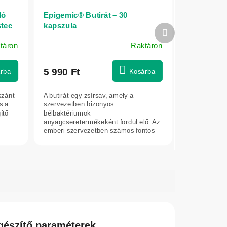
ló
Epigemic® Butirát – 30
stec
kapszula
Következő
termék
táron
Raktáron
5 990 Ft
rba
Kosárba
szánt
A butirát egy zsírsav, amely a
s a
szervezetben bizonyos
ítő
bélbaktériumok
anyagcseretermékeként fordul elő. Az
emberi szervezetben számos fontos
funkciója van, és befolyásolja a máj,...
gészítő paraméterek