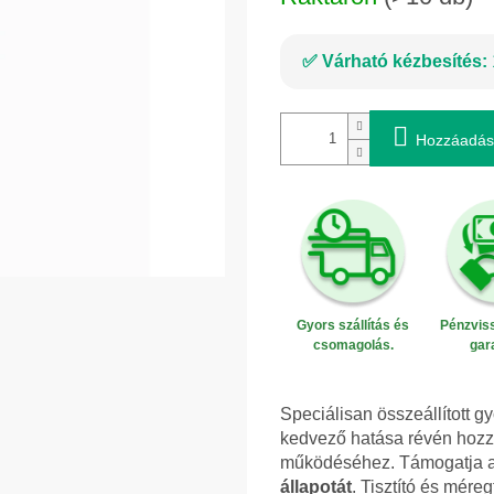
Várható kézbesítés:
Hozzáadás
Gyors szállítás és
Pénzviss
csomagolás.
gar
Speciálisan összeállított 
kedvező hatása révén hozz
működéséhez. Támogatja 
állapotát
. Tisztító és mére