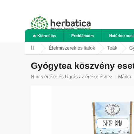
Ugrás
a
fő
tartalomhoz
🔥 Kiárusítás
Problémáim
Natúrkozmet
Élelmiszerek és italok
Teák
Gy
Kezdőlap
Gyógytea köszvény eseté
A
Nincs értékelés
Ugrás az értékeléshez
Márka:
termék
átlagos
értékelése
5-
ből
0,0
csillag.