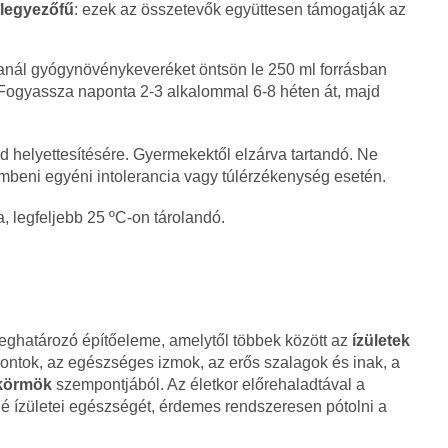
 legyezőfű
: ezek az összetevők együttesen támogatják az
anál gyógynövénykeveréket öntsön le 250 ml forrásban
. Fogyassza naponta 2-3 alkalommal 6-8 héten át, majd
 helyettesítésére. Gyermekektől elzárva tartandó. Ne
mbeni egyéni intolerancia vagy túlérzékenység esetén.
, legfeljebb 25 ºC-on tárolandó.
ghatározó építőeleme, amelytől többek között az
ízületek
csontok, az egészséges izmok, az erős szalagok és inak, a
 körmök
szempontjából. Az életkor előrehaladtával a
é ízületei egészségét, érdemes rendszeresen pótolni a