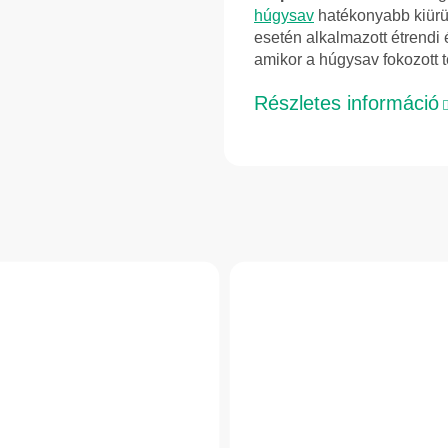
húgysav
hatékonyabb kiürü
esetén alkalmazott étrendi
amikor a húgysav fokozott t
Részletes információ