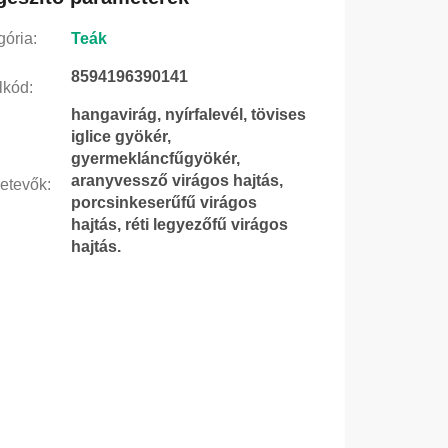
gória
:
Teák
8594196390141
lkód
:
hangavirág, nyírfalevél, tövises
iglice gyökér,
gyermekláncfűgyökér,
aranyvessző virágos hajtás,
etevők
:
porcsinkeserűfű virágos
hajtás, réti legyezőfű virágos
hajtás.