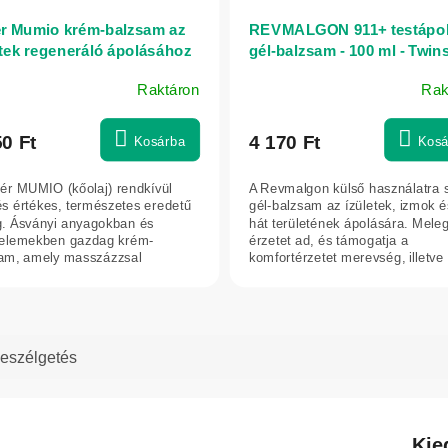
r Mumio krém-balzsam az
REVMALGON 911+ testápo
etek regeneráló ápolásához
gél-balzsam - 100 ml - Twin
xir – 75 ml
Raktáron
Rak
ék
os
50 Ft
4 170 Ft
Kosárba
Kosá
elése
ér MUMIO (kőolaj) rendkívül
A Revmalgon külső használatra 
 és értékes, természetes eredetű
gél-balzsam az ízületek, izmok é
. Ásványi anyagokban és
hát területének ápolására. Meleg
elemekben gazdag krém-
érzetet ad, és támogatja a
g.
am, amely masszázzsal
komfortérzetet merevség, illetve
mazva támogatja az...
fokozott...
eszélgetés
Kie