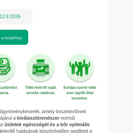
12.8.2026
 a kosárhoz
zafizetési
Több mint 60 saját
Európa-szerte több
ancia.
termék raktáron.
ezer ügyfél által
tesztelve.
gyógynövénykeverék, amely összetevőinek
ájárul a
kiválasztórendszer
normál
az
ízületek egészségét és a bőr optimális
gtelenítő hatásának köszönhetően segítheti a