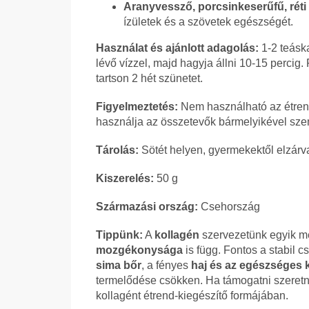
Aranyvessző, porcsinkeserűfű, réti
ízületek és a szövetek egészségét.
Használat és ajánlott adagolás:
1-2 teásk
lévő vízzel, majd hagyja állni 10-15 percig
tartson 2 hét szünetet.
Figyelmeztetés:
Nem használható az étrend
használja az összetevők bármelyikével sze
Tárolás:
Sötét helyen, gyermekektől elzárva
Kiszerelés:
50 g
Származási ország:
Csehország
Tippünk:
A
kollagén
szervezetünk egyik me
mozgékonysága
is függ. Fontos a stabil 
sima bőr
, a fényes
haj és az egészséges
termelődése csökken. Ha támogatni szeretn
kollagént étrend-kiegészítő formájában.