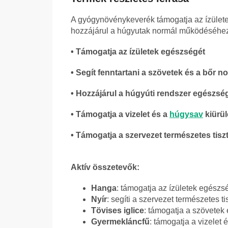
A gyógynövénykeverék támogatja az ízületek
hozzájárul a húgyutak normál működéséhez 
• Támogatja az ízületek egészségét
• Segít fenntartani a szövetek és a bőr no
• Hozzájárul a húgyúti rendszer egészs
• Támogatja a vizelet és a
húgysav
kiürül
• Támogatja a szervezet természetes tiszt
Aktív összetevők:
Hanga
: támogatja az ízületek egészs
Nyír
: segíti a szervezet természetes ti
Tövises iglice
: támogatja a szövetek 
Gyermekláncfű
: támogatja a vizelet 