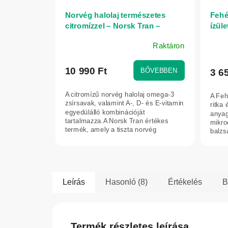
Norvég halolaj természetes
Fehé
citromízzel – Norsk Tran –
ízül
Biopharma – 375 ml
– Eli
Raktáron
A
term
átlag
10 990 Ft
BŐVEBBEN
3 6
érték
5-
A citromízű norvég halolaj omega-3
A Feh
ből
zsírsavak, valamint A-, D- és E-vitamin
ritka
egyedülálló kombinációját
5,0
anyag
tartalmazza.A Norsk Tran értékes
mikro
csilla
termék, amely a tiszta norvég
balzs
természet...
alkal
Leírás
Hasonló (8)
Értékelés
B
Termék részletes leírása