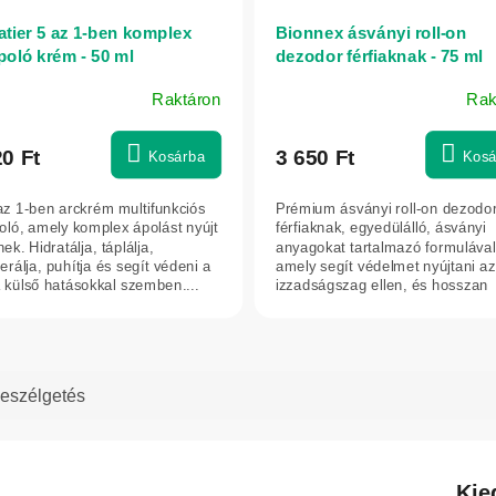
atier 5 az 1-ben komplex
Bionnex ásványi roll-on
poló krém - 50 ml
dezodor férfiaknak - 75 ml
Raktáron
Rak
20 Ft
3 650 Ft
Kosárba
Kosá
az 1-ben arckrém multifunkciós
Prémium ásványi roll-on dezodo
oló, amely komplex ápolást nyújt
férfiaknak, egyedülálló, ásványi
ek. Hidratálja, táplálja,
anyagokat tartalmazó formulával
erálja, puhítja és segít védeni a
amely segít védelmet nyújtani az
a külső hatásokkal szemben....
izzadságszag ellen, és hosszan
tartó...
eszélgetés
Kie