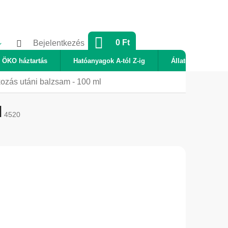
KOSÁR
0 Ft
Bejelentkezés
ÖKO háztartás
Hatóanyagok A-tól Z-ig
Állatok
Új
lkozás utáni balzsam - 100 ml
l
4520