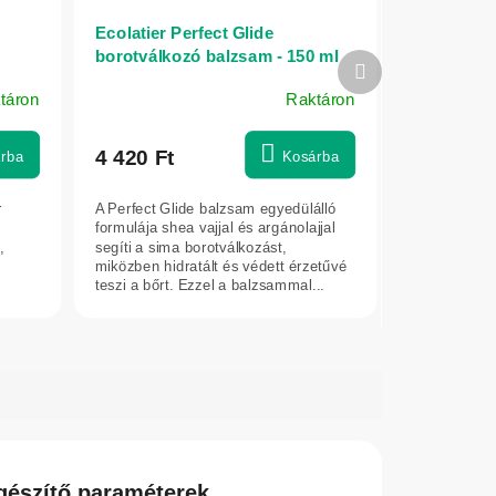
Ecolatier Perfect Glide
borotválkozó balzsam - 150 ml
Következő
termék
táron
Raktáron
4 420 Ft
rba
Kosárba
r
A Perfect Glide balzsam egyedülálló
formulája shea vajjal és argánolajjal
,
segíti a sima borotválkozást,
miközben hidratált és védett érzetűvé
teszi a bőrt. Ezzel a balzsammal...
gészítő paraméterek