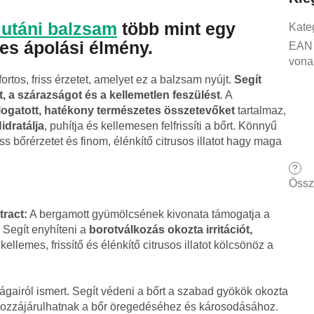
 utáni balzsam
több mint egy
Kate
es ápolási élmény.
EAN
vona
tos, friss érzetet, amelyet ez a balzsam nyújt.
Segít
, a szárazságot és a kellemetlen feszülést
. A
ogatott, hatékony természetes összetevőket
tartalmaz,
idratálja
, puhítja és kellemesen felfrissíti a bőrt. Könnyű
iss bőrérzetet és finom, élénkítő citrusos illatot hagy maga
?
Össz
tract:
A bergamott gyümölcsének kivonata támogatja a
 Segít enyhíteni a
borotválkozás okozta irritációt,
 kellemes, frissítő és élénkítő citrusos illatot kölcsönöz a
ágairól ismert. Segít védeni a bőrt a szabad gyökök okozta
ozzájárulhatnak a bőr öregedéséhez és károsodásához.