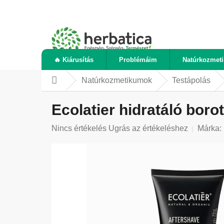
Ugrás
a
fő
tartalomhoz
🔥 Kiárusítás
Problémáim
Natúrkozmet
Natúrkozmetikumok
Testápolás
Kezdőlap
Ecolatier hidratáló boro
A
Nincs értékelés
Ugrás az értékeléshez
Márka:
termék
átlagos
értékelése
5-
ből
0,0
csillag.