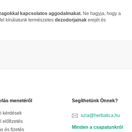
 szagokkal kapcsolatos aggodalmakat.
Ne hagyja, hogy a
fel kínálatunk természetes
dezodorjainak
erejét és
rlás menetéről
Segíthetünk Önnek?
i kérdések
szia@herbatica.hu
l előfizetés
Minden a csapatunkról
ás és fizetés