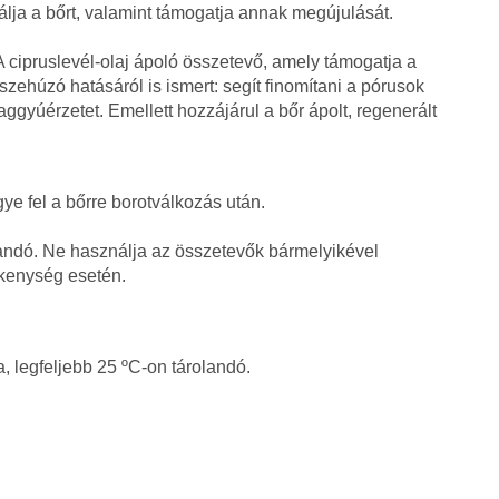
plálja a bőrt, valamint támogatja annak megújulását.
 cipruslevél-olaj ápoló összetevő, amely támogatja a
zehúzó hatásáról is ismert: segít finomítani a pórusok
aggyúérzetet. Emellett hozzájárul a bőr ápolt, regenerált
ye fel a bőrre borotválkozás után.
andó. Ne használja az összetevők bármelyikével
kenység esetén.
, legfeljebb 25 ºC-on tárolandó.