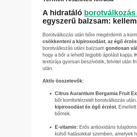
A hidratáló
borotválkozás
egyszerű balzsam: kellem
Borotválkozás után bőre megérdemli a komfor
csökkenteni a kipirosodást, az égő érzést
borotválkozás utáni balzsam
gondosan vál
hogy a bőr a lehető legjobb ápolást kapja.
H
textúrája gyorsan beszívódik, felvitel után fr
után.
Aktív összetevők:
Citrus Aurantium Bergamia Fruit Ex
bőr komfortérzetét borotválkozás után.
kipirosodást és égő érzést
. Emellett
bőrnek.
E-vitamin:
Erős antioxidáns tulajdons
külső hatásokkal szemben, amelyek h