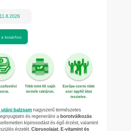
11.8.2026
 a kosárhoz
zafizetési
Több mint 60 saját
Európa-szerte több
ancia.
termék raktáron.
ezer ügyfél által
tesztelve.
 utáni balzsam
nagyszerű természetes
egnyugtatni és regenerálni a
borotválkozás
kellemetlen kipirosodást és égő érzést, valamint
szülés érzetét.
Ciprusolajat, E-vitamint és