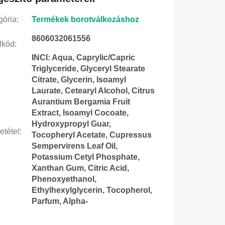
gória
:
Termékek borotválkozáshoz
8606032061556
lkód
:
INCI: Aqua, Caprylic/Capric
Triglyceride, Glyceryl Stearate
Citrate, Glycerin, Isoamyl
Laurate, Cetearyl Alcohol, Citrus
Aurantium Bergamia Fruit
Extract, Isoamyl Cocoate,
Hydroxypropyl Guar,
etétel
:
Tocopheryl Acetate, Cupressus
Sempervirens Leaf Oil,
Potassium Cetyl Phosphate,
Xanthan Gum, Citric Acid,
Phenoxyethanol,
Ethylhexylglycerin, Tocopherol,
Parfum, Alpha-