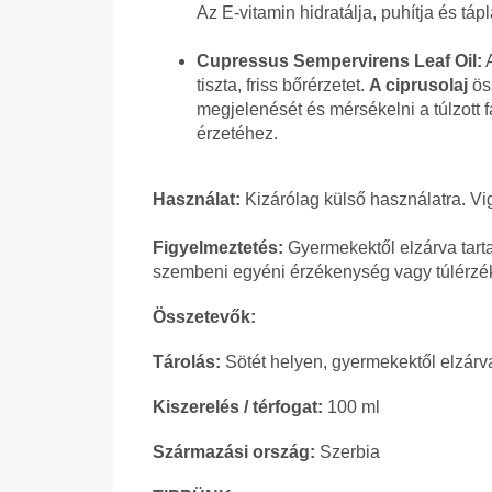
Az E-vitamin hidratálja, puhítja és tá
Cupressus Sempervirens Leaf Oil:
A
tiszta, friss bőrérzetet.
A ciprusolaj
öss
megjelenését és mérsékelni a túlzott f
érzetéhez.
Használat:
Kizárólag külső használatra. Vig
Figyelmeztetés:
Gyermekektől elzárva tart
szembeni egyéni érzékenység vagy túlérzé
Összetevők:
Tárolás:
Sötét helyen, gyermekektől elzárva
Kiszerelés / térfogat:
100 ml
Származási ország:
Szerbia