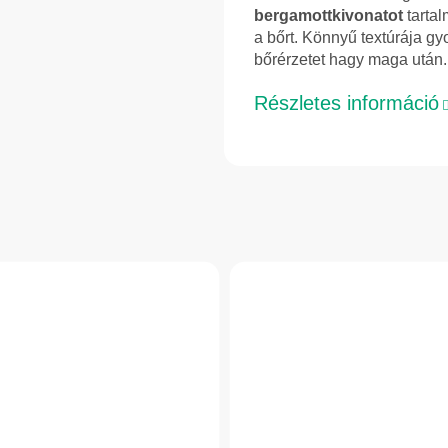
bergamottkivonatot
tartal
a bőrt. Könnyű textúrája gyo
bőrérzetet hagy maga után.
Részletes információ