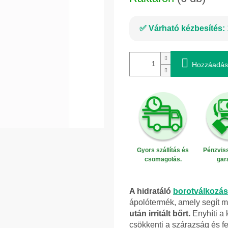
Várható kézbesítés:
Hozzáadás
Gyors szállítás és
Pénzviss
csomagolás.
gar
A hidratáló
borotválkozás
ápolótermék, amely segít m
után irritált bőrt.
Enyhíti a 
csökkenti a szárazság és fe