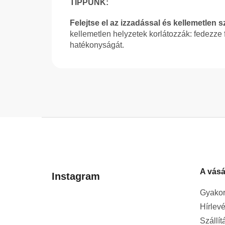
TIPPÜNK:
Felejtse el az izzadással és kellemetlen
kellemetlen helyzetek korlátozzák: fedezze 
hatékonyságát.
L
á
b
l
A vásá
é
Instagram
c
Gyakor
Hírlevé
Szállít