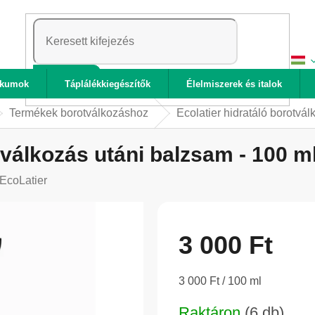
KERESÉS
ikumok
Táplálékkiegészítők
Élelmiszerek és italok
Termékek borotválkozáshoz
Ecolatier hidratáló borotvá
tválkozás utáni balzsam - 100 m
EcoLatier
3 000 Ft
Egységár:
3 000 Ft / 100 ml
Raktáron
(6 db)