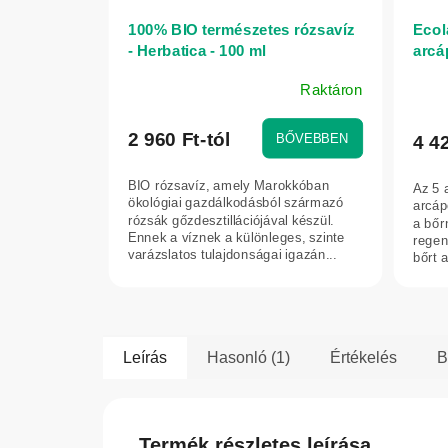
100% BIO természetes rózsavíz
Ecol
- Herbatica - 100 ml
arcá
Raktáron
A
termék
átlagos
2 960 Ft-tól
BŐVEBBEN
4 4
értékelése
5-
BIO rózsavíz, amely Marokkóban
Az 5 
ből
ökológiai gazdálkodásból származó
arcáp
5,0
rózsák gőzdesztillációjával készül.
a bőrn
Ennek a víznek a különleges, szinte
regen
csillag.
varázslatos tulajdonságai igazán...
bőrt 
Leírás
Hasonló (1)
Értékelés
B
Termék részletes leírása