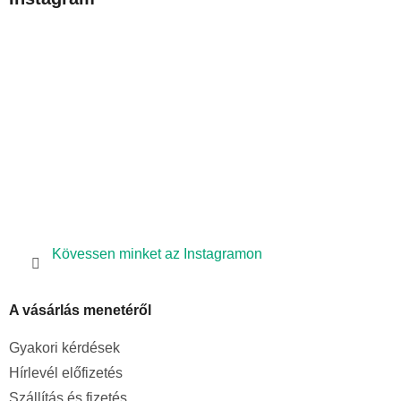
l
é
c
Kövessen minket az Instagramon
A vásárlás menetéről
Gyakori kérdések
Hírlevél előfizetés
Szállítás és fizetés