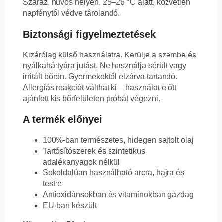
Száraz, hűvös helyen, 25–26 °C alatt, közvetlen
napfénytől védve tárolandó.
Biztonsági figyelmeztetések
Kizárólag külső használatra. Kerülje a szembe és
nyálkahártyára jutást. Ne használja sérült vagy
irritált bőrön. Gyermekektől elzárva tartandó.
Allergiás reakciót válthat ki – használat előtt
ajánlott kis bőrfelületen próbát végezni.
A termék előnyei
100%-ban természetes, hidegen sajtolt olaj
Tartósítószerek és szintetikus
adalékanyagok nélkül
Sokoldalúan használható arcra, hajra és
testre
Antioxidánsokban és vitaminokban gazdag
EU-ban készült