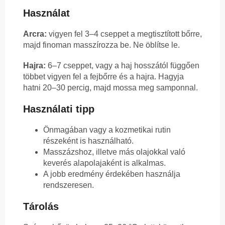
Használat
Arcra:
vigyen fel 3–4 cseppet a megtisztított bőrre,
majd finoman masszírozza be. Ne öblítse le.
Hajra:
6–7 cseppet, vagy a haj hosszától függően
többet vigyen fel a fejbőrre és a hajra. Hagyja
hatni 20–30 percig, majd mossa meg samponnal.
Használati tipp
Önmagában vagy a kozmetikai rutin
részeként is használható.
Masszázshoz, illetve más olajokkal való
keverés alapolajaként is alkalmas.
A jobb eredmény érdekében használja
rendszeresen.
Tárolás