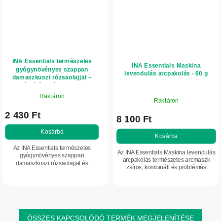
INA Essentials természetes
INA Essentials Maskina
gyógynövényes szappan
levendulás arcpakolás - 60 g
damaszkuszi rózsaolajjal –
tápláló hatás – 105 g
Raktáron
Raktáron
2 430 Ft
8 100 Ft
Kosárba
Kosárba
Az INA Essentials természetes
Az INA Essentials Maskina levendulás
gyógynövényes szappan
arcpakolás természetes arcmaszk
damaszkuszi rózsaolajjal és
zsíros, kombinált és problémás
gerániummal kíméletesen tisztítja,
arcbőrre. Levendulát, ghassoult,
hidratálja és táplálja a bőrt anélkül,
kaolint, vörös szőlőt és aróniát
hogy kiszárítaná....
tartalmaz,...
ÖSSZES KAPCSOLÓDÓ TERMÉK MEGJELENÍTÉSE