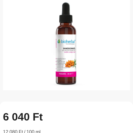
5-
ből
0,0
csillag.
6 040 Ft
Egységár:
12 080 Ft / 100 ml