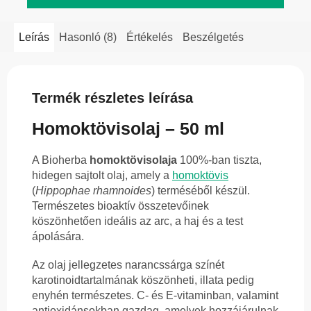
Leírás
Hasonló (8)
Értékelés
Beszélgetés
Termék részletes leírása
Homoktövisolaj – 50 ml
A Bioherba
homoktövisolaja
100%-ban tiszta,
hidegen sajtolt olaj, amely a
homoktövis
(
Hippophae rhamnoides
) terméséből készül.
Természetes bioaktív összetevőinek
köszönhetően ideális az arc, a haj és a test
ápolására.
Az olaj jellegzetes narancssárga színét
karotinoidtartalmának köszönheti, illata pedig
enyhén természetes. C- és E-vitaminban, valamint
antioxidánsokban gazdag, amelyek hozzájárulnak