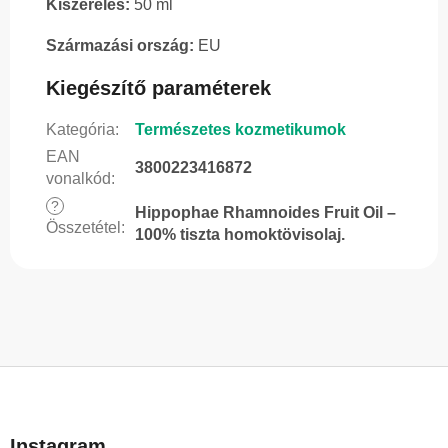
Kiszerelés:
50 ml
Származási ország:
EU
Kiegészítő paraméterek
Kategória
:
Természetes kozmetikumok
EAN
3800223416872
vonalkód
:
?
Hippophae Rhamnoides Fruit Oil –
Összetétel
:
100% tiszta homoktövisolaj.
L
á
b
Instagram