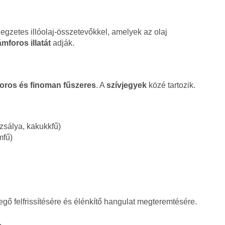
egzetes illóolaj-összetevőkkel, amelyek az olaj
foros illatát
adják.
oros és finoman fűszeres
. A
szívjegyek
közé tartozik.
zsálya, kakukkfű)
mfű)
gő felfrissítésére és élénkítő hangulat megteremtésére.
.