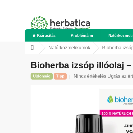
Ugrás
a
fő
tartalomhoz
🔥 Kiárusítás
Problémáim
Natúrkozmet
Natúrkozmetikumok
Bioherba izsóp 
Kezdőlap
Bioherba izsóp illóolaj –
A
Nincs értékelés
Ugrás az ér
Újdonság
Tipp
termék
átlagos
értékelése
5-
ből
0,0
csillag.