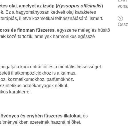
tes olaj, amelyet az izsóp (
Hyssopus officinalis
)
vona
ek
. Ez a hagyományosan kedvelt olaj karakteres
?
erápiás, illetve kozmetikai felhasználásáról ismert.
Össz
oros és finoman fűszeres
, egyszerre meleg és hűsítő
yek
közé tartozik, amelyek harmonikus egésszé
mogatja a koncentrációt és a mentális frissességet.
etett illatkompozíciókhoz is alkalmas.
hoz, kozmetikumokhoz, parfümökhöz.
szintetikus adalékanyagok nélkül.
ikus karakterrel.
növényes és enyhén fűszeres illatokat
, és
zítményeikben szeretnék használni őket.