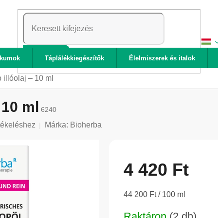
KERESÉS
ikumok
Táplálékkiegészítők
Élelmiszerek és italok
illóolaj – 10 ml
 10 ml
6240
tékeléshez
Márka:
Bioherba
4 420 Ft
Egységár:
44 200 Ft / 100 ml
Raktáron
(2 db)