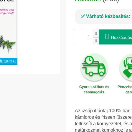
Várható kézbesítés:
Hozzáadás
Gyors szállítás és
Pénzviss
csomagolás.
gar
Az izsóp illóolaj 100%-ban
kámforos és frissen fűszer
felfrissíti a környezetet, é
natúrkozmetikumokhoz is a