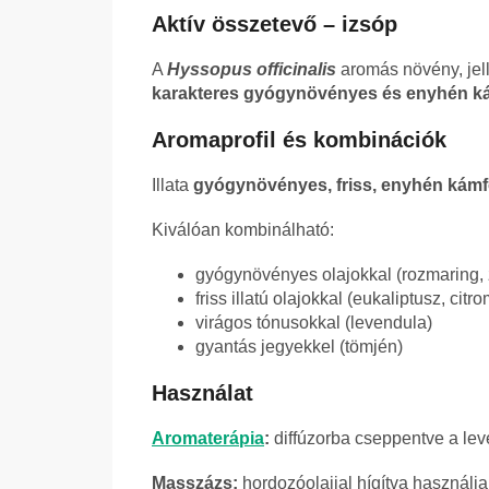
Aktív összetevő – izsóp
A
Hyssopus officinalis
aromás növény, jell
karakteres gyógynövényes és enyhén kám
Aromaprofil és kombinációk
Illata
gyógynövényes, friss, enyhén kámf
Kiválóan kombinálható:
gyógynövényes olajokkal (rozmaring, 
friss illatú olajokkal (eukaliptusz, citro
virágos tónusokkal (levendula)
gyantás jegyekkel (tömjén)
Használat
Aromaterápia
:
diffúzorba cseppentve a leve
Masszázs:
hordozóolajjal hígítva használja