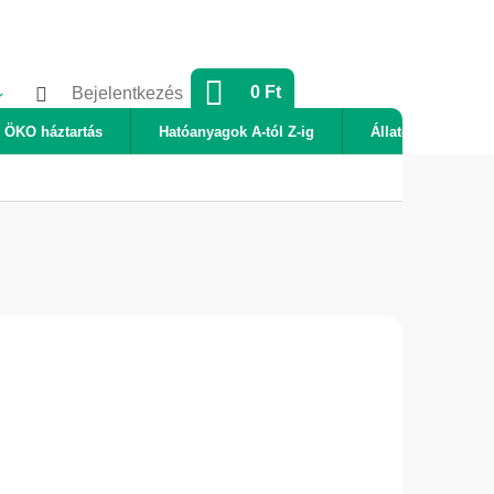
KOSÁR
0 Ft
Bejelentkezés
ÖKO háztartás
Hatóanyagok A-tól Z-ig
Állatok
Új