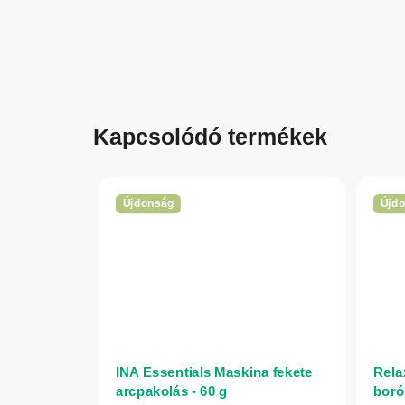
Kapcsolódó termékek
Újdonság
Újd
INA Essentials Maskina fekete
Rela
arcpakolás - 60 g
boró