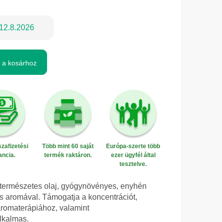
12.8.2026
 a kosárhoz
zafizetési
Több mint 60 saját
Európa-szerte több
ancia.
termék raktáron.
ezer ügyfél által
tesztelve.
 természetes olaj, gyógynövényes, enyhén
es aromával. Támogatja a koncentrációt,
s aromaterápiához, valamint
lkalmas.