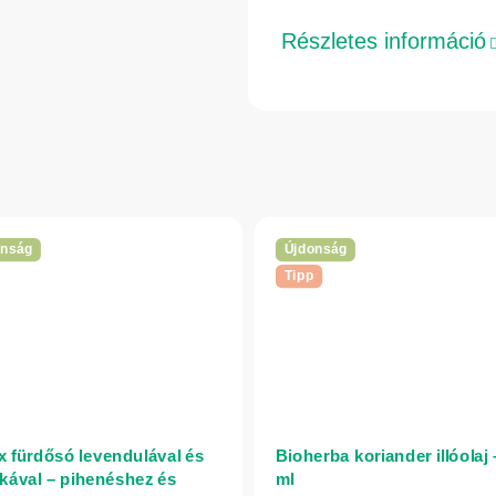
Részletes információ
onság
Újdonság
Tipp
x fürdősó levendulával és
Bioherba koriander illóolaj 
kával – pihenéshez és
ml