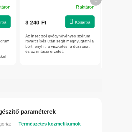
termék
táron
Raktáron
3 240 Ft
rba
Kosárba
Az Insectsol gyógynövényes szérum
andrum
rovarcsípés után segít megnyugtatni a
,
bőrt, enyhíti a viszketés, a duzzanat
és az irritáció érzetét.
kkel
gészítő paraméterek
gória
:
Természetes kozmetikumok