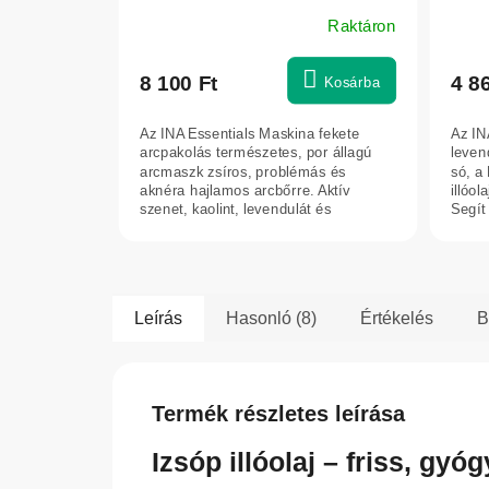
stre
Raktáron
g – 
8 100 Ft
4 8
Kosárba
Az INA Essentials Maskina fekete
Az IN
arcpakolás természetes, por állagú
leven
arcmaszk zsíros, problémás és
só, a
aknéra hajlamos arcbőrre. Aktív
illóo
szenet, kaolint, levendulát és
Segít 
niacinamidot...
Leírás
Hasonló (8)
Értékelés
B
Termék részletes leírása
Izsóp illóolaj – friss, g