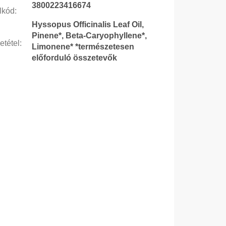
3800223416674
lkód
:
Hyssopus Officinalis Leaf Oil,
Pinene*, Beta-Caryophyllene*,
etétel
:
Limonene* *természetesen
előforduló összetevők