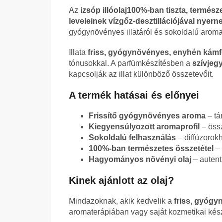
Az
izsóp illóolaj
100%-ban tiszta, természe
leveleinek vízgőz-desztillációjával nyern
gyógynövényes illatáról és sokoldalú aromat
Illata
friss, gyógynövényes, enyhén kámf
tónusokkal. A parfümkészítésben a
szívjeg
kapcsolják az illat különböző összetevőit.
A termék hatásai és előnyei
Frissítő gyógynövényes aroma
– tá
Kiegyensúlyozott aromaprofil
– össz
Sokoldalú felhasználás
– diffúzorok
100%-ban természetes összetétel
– 
Hagyományos növényi olaj
– autent
Kinek ajánlott az olaj?
Mindazoknak, akik kedvelik a
friss, gyógy
aromaterápiában vagy saját kozmetikai kés