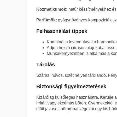
Kozmetikumok:
natúr készítményekhez és
Parfümök:
gyógynövényes kompozíciók szív
Felhasználási tippek
Kombinálja levendulával a harmonikus 
Adjon hozzá citrusos olajokat a frisseb
Munkakörnyezetben is alkalmas a kon
Tárolás
Száraz, hűvös, sötét helyen tárolandó. Fény
Biztonsági figyelmeztetések
Kizárólag külsőleges használatra. Kerülje a
irritált vagy ekcémás bőrön. Gyermekektől el
előtt javasolt bőrpróbát végezni egy kis bőrf