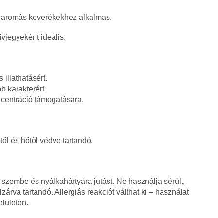
 aromás keverékekhez alkalmas.
jegyeként ideális.
illathatásért.
b karakterért.
centráció támogatására.
től és hőtől védve tartandó.
 szembe és nyálkahártyára jutást. Ne használja sérült,
zárva tartandó. Allergiás reakciót válthat ki – használat
elületen.