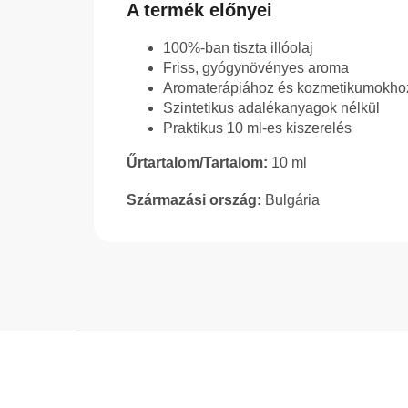
A termék előnyei
100%-ban tiszta illóolaj
Friss, gyógynövényes aroma
Aromaterápiához és kozmetikumokhoz
Szintetikus adalékanyagok nélkül
Praktikus 10 ml-es kiszerelés
Űrtartalom/Tartalom:
10 ml
Származási ország:
Bulgária
L
á
b