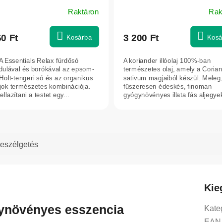
sszoldó relaxációhoz – 330
Raktáron
Rak
INA Essentials
60 Ft
3 200 Ft
Kosárba
Kosá
A Essentials Relax fürdősó
A koriander illóolaj 100%-ban
dulával és borókával az epsom-
természetes olaj, amely a Cori
 Holt-tengeri só és az organikus
sativum magjaiból készül. Meleg
lajok természetes kombinációja.
fűszeresen édeskés, finoman
ellazítani a testet egy...
gyógynövényes illata fás aljegye
egészül ki....
eszélgetés
Kie
yógynövényes esszencia
Kate
EAN