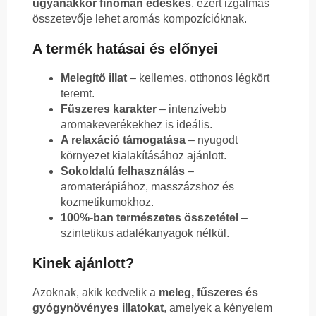
ugyanakkor finoman édeskés
, ezért izgalmas
összetevője lehet aromás kompozícióknak.
A termék hatásai és előnyei
Melegítő illat
– kellemes, otthonos légkört
teremt.
Fűszeres karakter
– intenzívebb
aromakeverékekhez is ideális.
A relaxáció támogatása
– nyugodt
környezet kialakításához ajánlott.
Sokoldalú felhasználás
–
aromaterápiához, masszázshoz és
kozmetikumokhoz.
100%-ban természetes összetétel
–
szintetikus adalékanyagok nélkül.
Kinek ajánlott?
Azoknak, akik kedvelik a
meleg, fűszeres és
gyógynövényes illatokat
, amelyek a kényelem