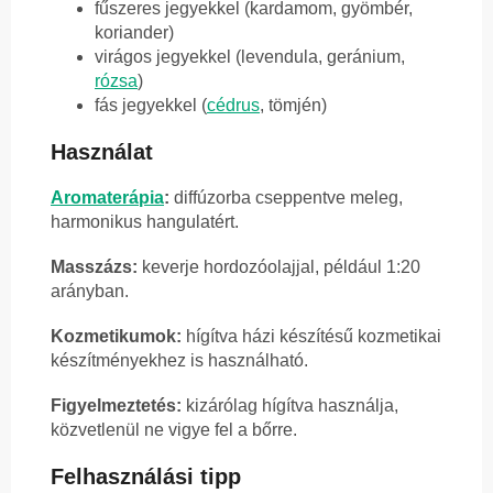
fűszeres jegyekkel (kardamom, gyömbér,
koriander)
virágos jegyekkel (levendula, geránium,
rózsa
)
fás jegyekkel (
cédrus
, tömjén)
Használat
Aromaterápia
:
diffúzorba cseppentve meleg,
harmonikus hangulatért.
Masszázs:
keverje hordozóolajjal, például 1:20
arányban.
Kozmetikumok:
hígítva házi készítésű kozmetikai
készítményekhez is használható.
Figyelmeztetés:
kizárólag hígítva használja,
közvetlenül ne vigye fel a bőrre.
Felhasználási tipp