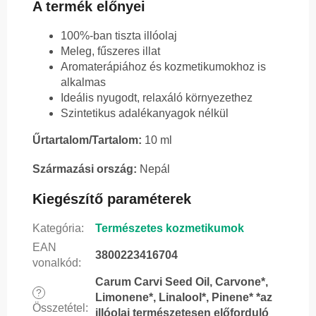
A termék előnyei
100%-ban tiszta illóolaj
Meleg, fűszeres illat
Aromaterápiához és kozmetikumokhoz is
alkalmas
Ideális nyugodt, relaxáló környezethez
Szintetikus adalékanyagok nélkül
Űrtartalom/Tartalom:
10 ml
Származási ország:
Nepál
Kiegészítő paraméterek
Kategória
:
Természetes kozmetikumok
EAN
3800223416704
vonalkód
:
Carum Carvi Seed Oil, Carvone*,
?
Limonene*, Linalool*, Pinene* *az
Összetétel
:
illóolaj természetesen előforduló