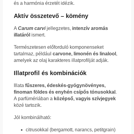
és a harmónia érzetét idézik.
Aktív összetevő – kömény
A
Carum carvi
jellegzetes,
intenzív aromás
illatáról
ismert.
Természetesen előforduló komponenseket
tartalmaz, például
carvone, limonén és linalool
,
amelyek az olaj karakteres illatprofilját adják.
Illatprofil és kombinációk
Illata
fűszeres, édeskés-gyógynövényes,
finoman földes és enyhén csípős tónusokkal
.
A parfümériában a
középső, vagyis szívjegyek
közé tartozik.
Jól kombinálható:
citrusokkal (bergamott, narancs, petitgrain)