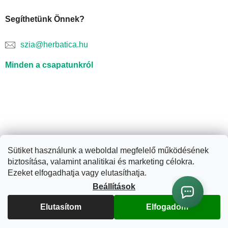
Segíthetünk Önnek?
szia@herbatica.hu
Minden a csapatunkról
Sütiket használunk a weboldal megfelelő működésének
biztosítása, valamint analitikai és marketing célokra.
Shoptet készítette
Ezeket elfogadhatja vagy elutasíthatja.
Beállítások
Copyright 2026
Herbatica.hu
. Minden jog fenntartva.
Süti
Elutasítom
Elfogadom
beállítások szerkesztése