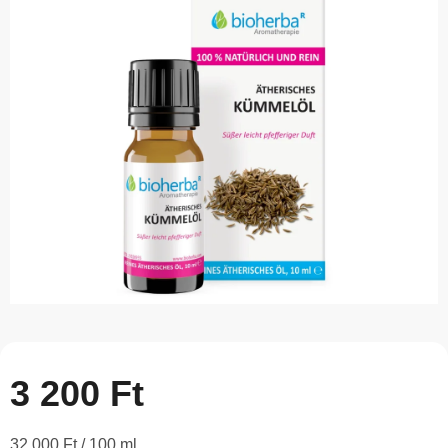
5-
ből
0,0
csillag.
3 200 Ft
Egységár:
32 000 Ft / 100 ml