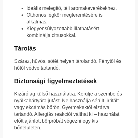
Ideális melegítő, téli aromakeverékekhez.
Otthonos légkör megteremtésére is
alkalmas.
Kiegyensúlyozottabb illathatásért
kombinálja citrusokkal.
Tárolás
Száraz, hűvös, sötét helyen tárolandó. Fénytől és
hőtől védve tartandó.
Biztonsági figyelmeztetések
Kizárólag külső használatra. Kerülje a szembe és
nyálkahártyára jutást. Ne használja sérült, irritált
vagy ekcémás bőrön. Gyermekektől elzárva
tartandó. Allergiás reakciót válthat ki – használat
előtt ajánlott bőrpróbát végezni egy kis
bőrfelületen.