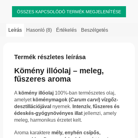
ÖSSZES KAPCSOLÓDÓ TERMÉK MEGJELENÍTÉSE
Leírás
Hasonló (8)
Értékelés
Beszélgetés
Termék részletes leírása
Kömény illóolaj – meleg,
fűszeres aroma
A
kömény illóolaj
100%-ban természetes olaj,
amelyet
köménymagok (
Carum carvi
) vízgőz-
desztillációjával
nyernek.
Intenzív, fűszeres és
édeskés-gyógynövényes illat
jellemzi, amely
meleg, harmonikus érzetet kelt.
Aroma karaktere
mély, enyhén csípős,