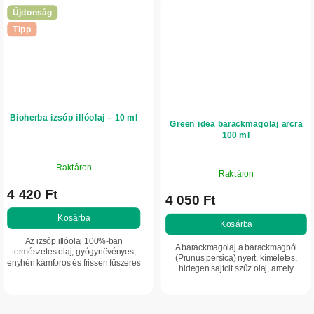
Újdonság
Tipp
Bioherba izsóp illóolaj – 10 ml
Green idea barackmagolaj arcra
100 ml
Raktáron
Raktáron
4 420 Ft
4 050 Ft
Kosárba
Kosárba
Az izsóp illóolaj 100%-ban
A barackmagolaj a barackmagból
természetes olaj, gyógynövényes,
(Prunus persica) nyert, kíméletes,
enyhén kámforos és frissen fűszeres
hidegen sajtolt szűz olaj, amely
aromával. Támogatja a
táplálja, ápolja és puhává teszi a bőrt.
koncentrációt, felfrissíti a
Segít megőrizni a bőr
környezetet, és...
rugalmasságát,...