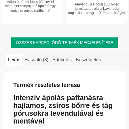
Adjon bőrének teljes körű nyári
A levendula illóolaj 100%-ban
védelmet és nyugtató ápolást egy
természetes olaj a Lavandula
kedvezményes szettben. A
angustifolia virágaiból. Finom, virágos-
természetes SPF 50+ napkrém és
gyógynövényes illata kellemesen
az organikus Hydrolina citromfűvíz
ellazító hangulatot teremt. Segít
kombinációja...
megnyugtatni...
ÖSSZES KAPCSOLÓDÓ TERMÉK MEGJELENÍTÉSE
Leírás
Hasonló (8)
Értékelés
Beszélgetés
Termék részletes leírása
Intenzív ápolás pattanásra
hajlamos, zsíros bőrre és tág
pórusokra levendulával és
mentával