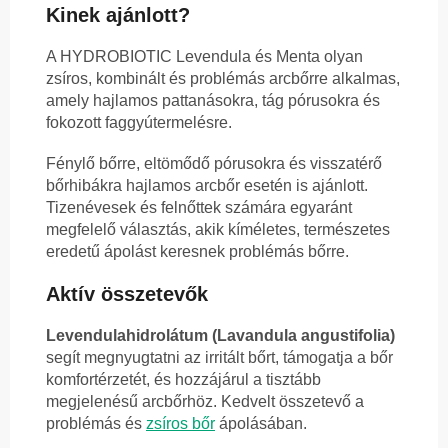
Kinek ajánlott?
A HYDROBIOTIC Levendula és Menta olyan
zsíros, kombinált és problémás arcbőrre alkalmas,
amely hajlamos pattanásokra, tág pórusokra és
fokozott faggyútermelésre.
Fénylő bőrre, eltömődő pórusokra és visszatérő
bőrhibákra hajlamos arcbőr esetén is ajánlott.
Tizenévesek és felnőttek számára egyaránt
megfelelő választás, akik kíméletes, természetes
eredetű ápolást keresnek problémás bőrre.
Aktív összetevők
Levendulahidrolátum (Lavandula angustifolia)
segít megnyugtatni az irritált bőrt, támogatja a bőr
komfortérzetét, és hozzájárul a tisztább
megjelenésű arcbőrhöz. Kedvelt összetevő a
problémás és
zsíros bőr
ápolásában.