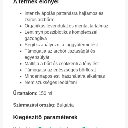
A termék előnyei
Intenzív ápolás pattanásra hajlamos és
zsíros arcbőrre
Organikus levendulát és mentát tartalmaz
Lentimyrt posztbiotikus komplexszel
gazdagítva
Segít szabályozni a faggyútermelést
Támogatja az arcbőr tisztaságát és
egyensúlyát
Mattítja a bőrt és csökkenti a fénylést
Támogatja az egészséges bőrflórát
Mindennapos esti használatra alkalmas
Nem szükséges leöblíteni
Űrtartalom:
150 ml
Származási ország:
Bulgária
Kiegészítő paraméterek