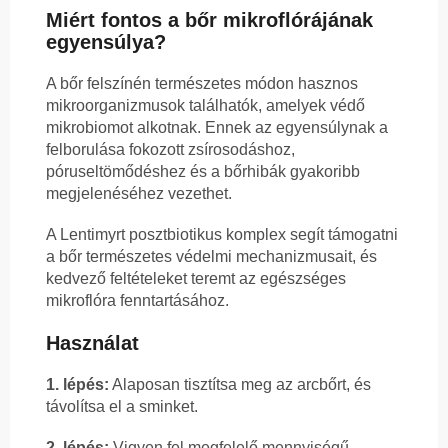
Miért fontos a bőr mikroflórájának
egyensúlya?
A bőr felszínén természetes módon hasznos
mikroorganizmusok találhatók, amelyek védő
mikrobiomot alkotnak. Ennek az egyensúlynak a
felborulása fokozott zsírosodáshoz,
póruseltömődéshez és a bőrhibák gyakoribb
megjelenéséhez vezethet.
A Lentimyrt posztbiotikus komplex segít támogatni
a bőr természetes védelmi mechanizmusait, és
kedvező feltételeket teremt az egészséges
mikroflóra fenntartásához.
Használat
1. lépés:
Alaposan tisztítsa meg az arcbőrt, és
távolítsa el a sminket.
2. lépés:
Vigyen fel megfelelő mennyiségű