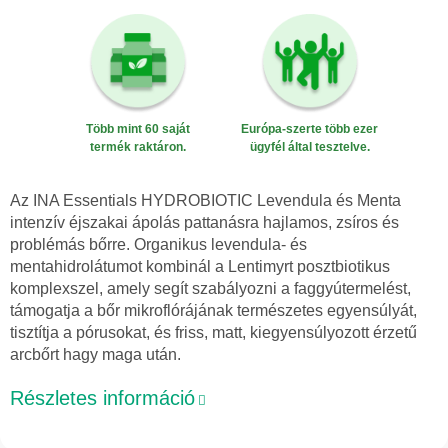
Több mint 60 saját
Európa-szerte több ezer
termék raktáron.
ügyfél által tesztelve.
Az INA Essentials HYDROBIOTIC Levendula és Menta
intenzív éjszakai ápolás pattanásra hajlamos, zsíros és
problémás bőrre. Organikus levendula- és
mentahidrolátumot kombinál a Lentimyrt posztbiotikus
komplexszel, amely segít szabályozni a faggyútermelést,
támogatja a bőr mikroflórájának természetes egyensúlyát,
tisztítja a pórusokat, és friss, matt, kiegyensúlyozott érzetű
arcbőrt hagy maga után.
Részletes információ