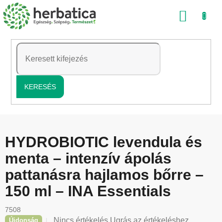
Ugrás
KOSÁ
a
fő
tartalomhoz
KERESÉS
HYDROBIOTIC levendula és
menta – intenzív ápolás
pattanásra hajlamos bőrre –
150 ml – INA Essentials
7508
A
Nincs értékelés
Ugrás az értékeléshez
Újdonság