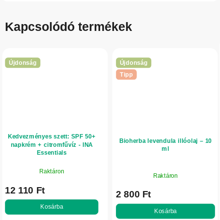
Kapcsolódó termékek
Újdonság
Újdonság
Tipp
Kedvezményes szett: SPF 50+
Bioherba levendula illóolaj – 10
napkrém + citromfűvíz - INA
ml
Essentials
Raktáron
Raktáron
12 110 Ft
2 800 Ft
Kosárba
Kosárba