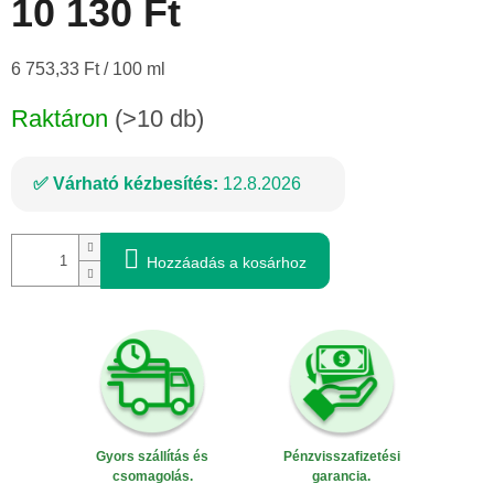
10 130 Ft
Egységár:
6 753,33 Ft / 100 ml
Raktáron
(>10 db)
Várható kézbesítés:
12.8.2026
Hozzáadás a kosárhoz
Gyors szállítás és
Pénzvisszafizetési
csomagolás.
garancia.