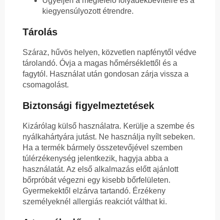
Ügyeljen a megfelelő folyadékbevitelre és a
kiegyensúlyozott étrendre.
Tárolás
Száraz, hűvös helyen, közvetlen napfénytől védve
tárolandó. Óvja a magas hőmérséklettől és a
fagytól. Használat után gondosan zárja vissza a
csomagolást.
Biztonsági figyelmeztetések
Kizárólag külső használatra. Kerülje a szembe és
nyálkahártyára jutást. Ne használja nyílt sebeken.
Ha a termék bármely összetevőjével szemben
túlérzékenység jelentkezik, hagyja abba a
használatát. Az első alkalmazás előtt ajánlott
bőrpróbát végezni egy kisebb bőrfelületen.
Gyermekektől elzárva tartandó. Érzékeny
személyeknél allergiás reakciót válthat ki.