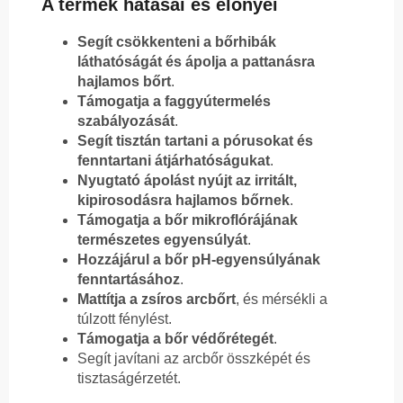
A termék hatásai és előnyei
Segít csökkenteni a bőrhibák
láthatóságát és ápolja a pattanásra
hajlamos bőrt
.
Támogatja a faggyútermelés
szabályozását
.
Segít tisztán tartani a pórusokat és
fenntartani átjárhatóságukat
.
Nyugtató ápolást nyújt az irritált,
kipirosodásra hajlamos bőrnek
.
Támogatja a bőr mikroflórájának
természetes egyensúlyát
.
Hozzájárul a bőr pH-egyensúlyának
fenntartásához
.
Mattítja a zsíros arcbőrt
, és mérsékli a
túlzott fénylést.
Támogatja a bőr védőrétegét
.
Segít javítani az arcbőr összképét és
tisztaságérzetét.