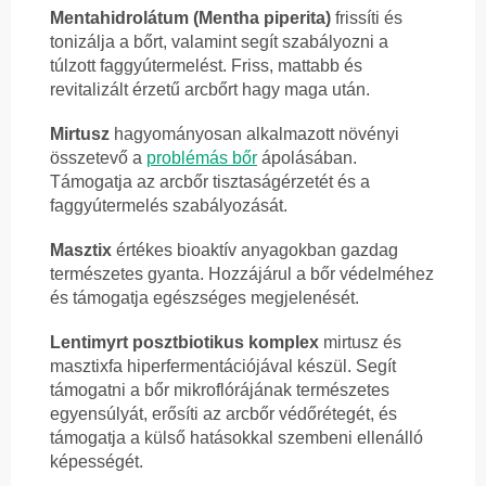
Mentahidrolátum (Mentha piperita)
frissíti és
tonizálja a bőrt, valamint segít szabályozni a
túlzott faggyútermelést. Friss, mattabb és
revitalizált érzetű arcbőrt hagy maga után.
Mirtusz
hagyományosan alkalmazott növényi
összetevő a
problémás bőr
ápolásában.
Támogatja az arcbőr tisztaságérzetét és a
faggyútermelés szabályozását.
Masztix
értékes bioaktív anyagokban gazdag
természetes gyanta. Hozzájárul a bőr védelméhez
és támogatja egészséges megjelenését.
Lentimyrt posztbiotikus komplex
mirtusz és
masztixfa hiperfermentációjával készül. Segít
támogatni a bőr mikroflórájának természetes
egyensúlyát, erősíti az arcbőr védőrétegét, és
támogatja a külső hatásokkal szembeni ellenálló
képességét.