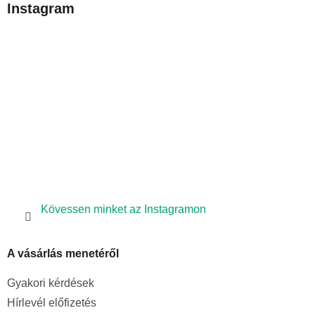
Instagram
l
é
c
Kövessen minket az Instagramon
A vásárlás menetéről
Gyakori kérdések
Hírlevél előfizetés