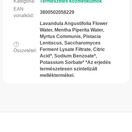
Kategória
:
Természetes kozmetikumok
EAN
3800502058229
vonalkód
:
Lavandula Angustifolia Flower
Water, Mentha Piperita Water,
Myrtus Communis, Pistacia
Lentiscus, Saccharomyces
?
Ferment Lysate Filtrate, Citric
Összetétel
:
Acid*, Sodium Benzoate*,
Potassium Sorbate* *Az erjedés
természetesen szintetizált
melléktermékei.
L
á
b