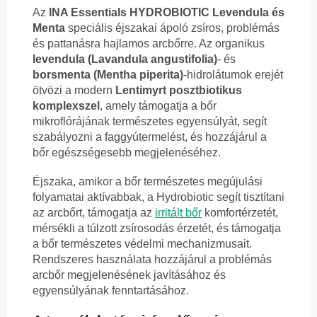
Az
INA Essentials HYDROBIOTIC Levendula és
Menta
speciális éjszakai ápoló zsíros, problémás
és pattanásra hajlamos arcbőrre. Az organikus
levendula (Lavandula angustifolia)
- és
borsmenta (Mentha piperita)
-hidrolátumok erejét
ötvözi a modern
Lentimyrt posztbiotikus
komplexszel
, amely támogatja a bőr
mikroflórájának természetes egyensúlyát, segít
szabályozni a faggyútermelést, és hozzájárul a
bőr egészségesebb megjelenéséhez.
Éjszaka, amikor a bőr természetes megújulási
folyamatai aktívabbak, a Hydrobiotic segít tisztítani
az arcbőrt, támogatja az
irritált bőr
komfortérzetét,
mérsékli a túlzott zsírosodás érzetét, és támogatja
a bőr természetes védelmi mechanizmusait.
Rendszeres használata hozzájárul a problémás
arcbőr megjelenésének javításához és
egyensúlyának fenntartásához.