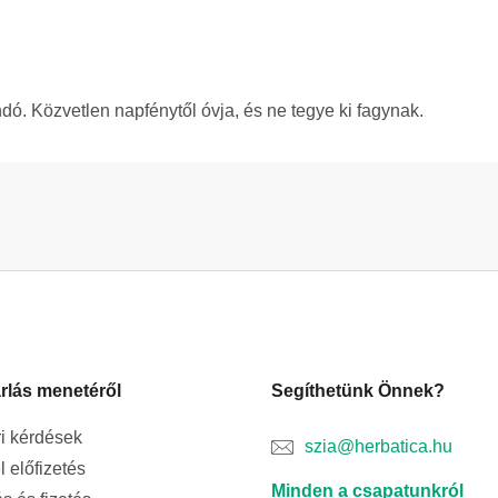
ó. Közvetlen napfénytől óvja, és ne tegye ki fagynak.
rlás menetéről
Segíthetünk Önnek?
i kérdések
szia@herbatica.hu
l előfizetés
Minden a csapatunkról