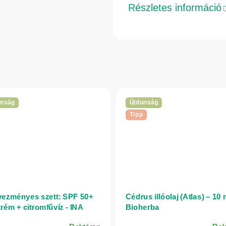
Részletes információ
onság
Újdonság
Tipp
ezményes szett: SPF 50+
Cédrus illóolaj (Atlas) – 10 
rém + citromfűvíz - INA
Bioherba
ntials