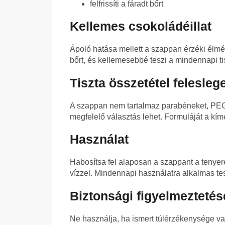
felfrissíti a fáradt bőrt
Kellemes csokoládéillat
Ápoló hatása mellett a szappan érzéki élmén
bőrt, és kellemesebbé teszi a mindennapi ti
Tiszta összetétel felesleg
A szappan nem tartalmaz parabéneket, PEG-e
megfelelő választás lehet. Formuláját a kímé
Használat
Habosítsa fel alaposan a szappant a tenyeré
vízzel. Mindennapi használatra alkalmas te
Biztonsági figyelmeztetés
Ne használja, ha ismert túlérzékenysége v