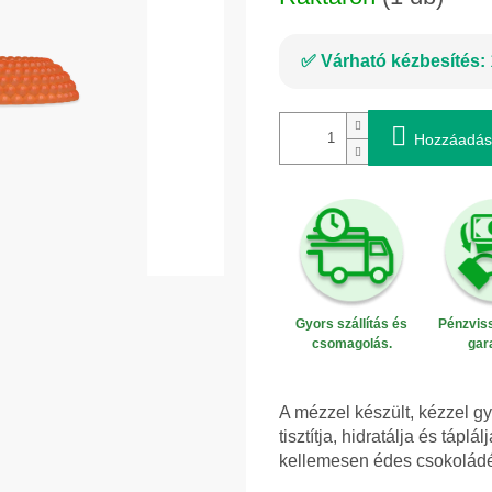
Várható kézbesítés:
Hozzáadás
Gyors szállítás és
Pénzviss
csomagolás.
gar
A mézzel készült, kézzel gy
tisztítja, hidratálja és táp
kellemesen édes csokoládéi