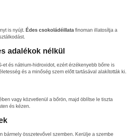
yt is nyújt.
Édes csokoládéillata
finoman illatosítja a
sztálkodást.
es adalékok nélkül
t és nátrium-hidroxidot, ezért érzékenyebb bőrre is
letesség és a minőség szem előtt tartásával alakították ki.
ben vagy közvetlenül a bőrön, majd öblítse le tiszta
sten és kézen.
ek
an bármely összetevővel szemben. Kerülje a szembe