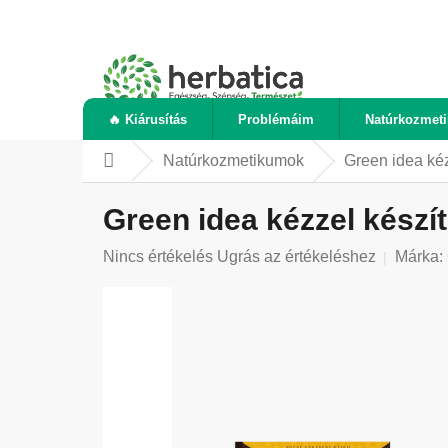
Ugrás
a
fő
tartalomhoz
🔥 Kiárusítás
Problémáim
Natúrkozmet
Natúrkozmetikumok
Green idea kéz
Kezdőlap
Green idea kézzel készít
A
Nincs értékelés
Ugrás az értékeléshez
Márka:
termék
átlagos
értékelése
5-
ből
0,0
csillag.