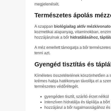
megjelenését.
Természetes ápolás mézz
A szappan
biológiailag aktív mézkivonato
kozmetikai alapanyag, vitaminokban, enzi
hozzájárulnak a bőr
hidratálásához, tápl
A méz emellett támogatja a bőr természete
tenni azt.
Gyengéd tisztítás és tápl
Kíméletes összetételének köszönhetően a 
krémes habja hatékonyan távolítja el a sz
természetes védőrétegét.
gyengéden tisztít, szárító érzet nélkül
intenzíven hidratálja és táplálja a bőrt
hozzájárul a bőr rugalmasságához é