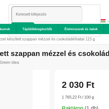
KERESÉS
ikumok
Táplálékkiegészítők
Élelmiszerek és italok
zel készített szappan mézzel és csokoládéillattal 115 g
ett szappan mézzel és csokoládé
Green idea
2 030 Ft
Egységár:
1 765,22 Ft / 100 g
Raktáron
(1 db)