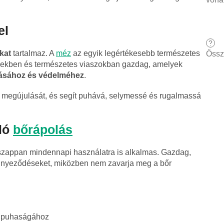
el
?
kat
tartalmaz. A
méz
az egyik legértékesebb természetes
Össz
mekben és természetes viaszokban gazdag, amelyek
álásához és védelméhez
.
s megújulását, és segít puhává, selymessé és rugalmassá
áló
bőrápolás
szappan mindennapi használatra is alkalmas. Gazdag,
ennyeződéseket, miközben nem zavarja meg a bőr
s puhaságához