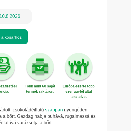
10.8.2026
 a kosárhoz
zafizetési
Több mint 60 saját
Európa-szerte több
ancia.
termék raktáron.
ezer ügyfél által
tesztelve.
ártott, csokoládéillatú
szappan
gyengéden
lálja a bőrt. Gazdag habja puhává, rugalmassá és
llatúvá varázsolja a bőrt.