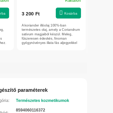
táron
Raktáron
3 200 Ft
rba
Kosárba
A koriander illóolaj 100%-ban
eg,
természetes olaj, amely a Coriandrum
sativum magjaiból készül. Meleg,
és
fűszeresen édeskés, finoman
hez.
gyógynövényes illata fás aljegyekkel
egészül ki....
gészítő paraméterek
gória
:
Természetes kozmetikumok
8594060116372
lkód
: