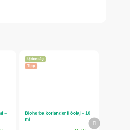
Újdonság
Tipp
ml –
Bioherba koriander illóolaj – 10
ml
Következő
termék