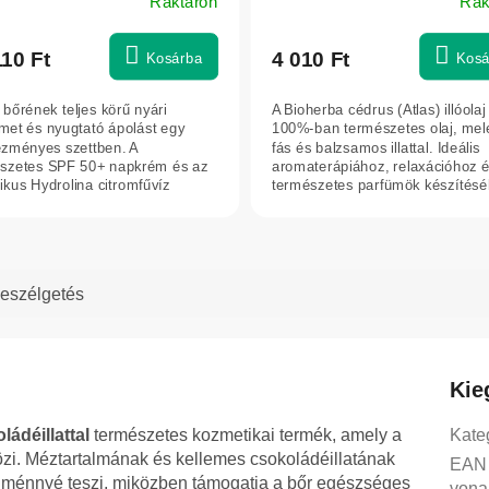
Raktáron
Rak
110 Ft
4 010 Ft
Kosárba
Kosá
 bőrének teljes körű nyári
A Bioherba cédrus (Atlas) illóolaj
met és nyugtató ápolást egy
100%-ban természetes olaj, mel
zményes szettben. A
fás és balzsamos illattal. Ideális
szetes SPF 50+ napkrém és az
aromaterápiához, relaxációhoz 
ikus Hydrolina citromfűvíz
természetes parfümök készítésé
nációja...
eszélgetés
Kie
ádéillattal
természetes kozmetikai termék, amely a
Kate
vözi. Méztartalmának és kellemes csokoládéillatának
EAN
lménnyé teszi, miközben támogatja a bőr egészséges
vona