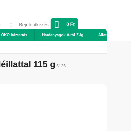
KOSÁR
0 Ft
Bejelentkezés
ÖKO háztartás
Hatóanyagok A-tól Z-ig
Állatok
Új
illattal 115 g
6126