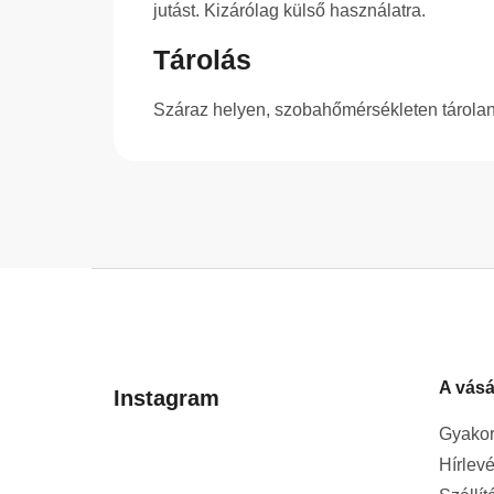
jutást. Kizárólag külső használatra.
Tárolás
Száraz helyen, szobahőmérsékleten tároland
L
á
b
l
A vásá
é
Instagram
c
Gyakor
Hírlevé