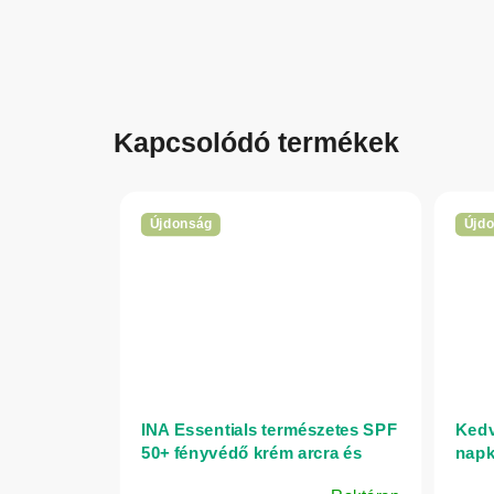
Kapcsolódó termékek
Újdonság
Újd
INA Essentials természetes SPF
Kedv
50+ fényvédő krém arcra és
napk
testre organikus ezüstfenyő-
Esse