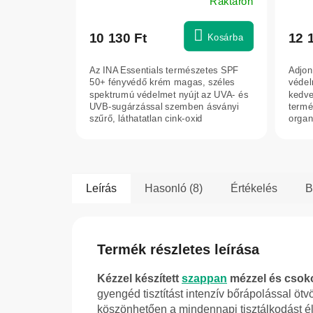
Raktáron
vízzel – 100 ml
10 130 Ft
12 
Kosárba
Az INA Essentials természetes SPF
Adjon
50+ fényvédő krém magas, széles
védel
spektrumú védelmet nyújt az UVA- és
kedve
UVB-sugárzással szemben ásványi
termé
szűrő, láthatatlan cink-oxid
organ
segítségével....
kombi
Leírás
Hasonló (8)
Értékelés
B
Termék részletes leírása
Kézzel készített
szappan
mézzel és csokol
gyengéd tisztítást intenzív bőrápolással öt
köszönhetően a mindennapi tisztálkodást é