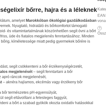
égelixír bőrre, hajra és a léleknek
Kate
EAN
rolátum, amelyet
Marokkóban ökológiai gazdálkodásban
vona
ernek. Nyugtató, hidratáló és bőrkomfortot támogató
?
noid- és vitamintartalmának köszönhetően segít óvni a bőrt
Össz
a friss, üde és fiatalos megjelenés fenntartásához. Minden
s bőrig, kíméletessége miatt pedig gyermekek bőrére is
dást, segít csökkenteni a bőr érzékenységérzetét,
talos megjelenését
– segít fenntartani a bőr
z apró ráncok megjelenését,
t
– aknéra hajlamos, ekcémás vagy érzékeny bőr
a bőr természetes pH-egyensúlyát,
kül segít eltávolítani a felesleges faggyút,
édeni a bőrt a szabad gyökök okozta oxidatív hatásokkal