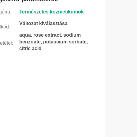
gória
:
Természetes kozmetikumok
Változat kiválasztása
lkód
:
aqua, rose extract, sodium
benzoate, potassium sorbate,
etétel
:
citric acid