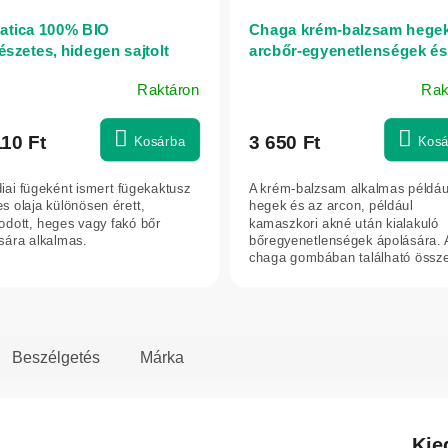
atica 100% BIO
Chaga krém-balzsam hegek
észetes, hidegen sajtolt
arcbőr-egyenetlenségek és
kaktuszmag-olaj 30 ml
pikkelysömörre hajlamos b
Raktáron
Rak
ápolására - Elixir - 75 ml
A
termék
átlagos
110 Ft
3 650 Ft
Kosárba
Kosá
értékelése
5-
diai fügeként ismert fügekaktusz
A krém-balzsam alkalmas példáu
ből
es olaja különösen érett,
hegek és az arcon, például
5,0
odott, heges vagy fakó bőr
kamaszkori akné után kialakuló
sára alkalmas.
bőregyenetlenségek ápolására. 
csillag.
chaga gombában található össz
támogatják a sejtek...
Beszélgetés
Márka
Kie