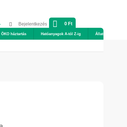
KOSÁR
0 Ft
Bejelentkezés
ÖKO háztartás
Hatóanyagok A-tól Z-ig
Állatok
Új
sa