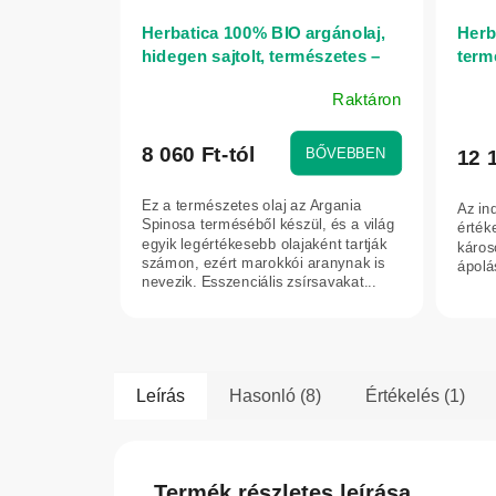
Herbatica 100% BIO argánolaj,
Herb
hidegen sajtolt, természetes –
term
50 ml
füge
Raktáron
A
termék
átlagos
8 060 Ft-tól
BŐVEBBEN
12 
értékelése
5-
Ez a természetes olaj az Argania
Az in
ből
Spinosa terméséből készül, és a világ
érték
4,3
egyik legértékesebb olajaként tartják
káros
számon, ezért marokkói aranynak is
ápolá
csillag.
nevezik. Esszenciális zsírsavakat...
Leírás
Hasonló (8)
Értékelés (1)
Termék részletes leírása