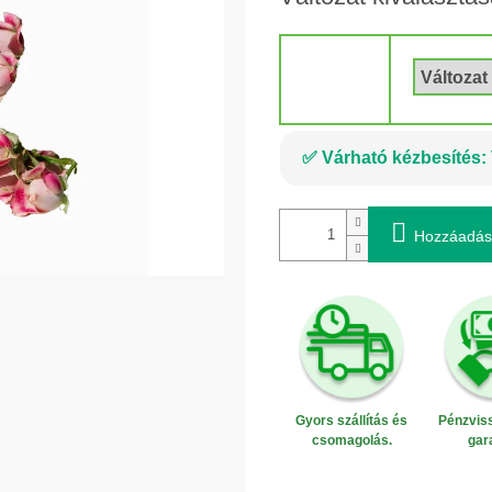
Kötet
Várható kézbesítés:
Hozzáadás
Gyors szállítás és
Pénzviss
csomagolás.
gar