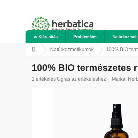
Ugrás
a
fő
tartalomhoz
🔥 Kiárusítás
Problémáim
Natúrkozmet
Natúrkozmetikumok
100% BIO termé
Kezdőlap
100% BIO természetes ró
A
1 értékelés
Ugrás az értékeléshez
Márka:
Herb
termék
átlagos
értékelése
5-
ből
5,0
csillag.