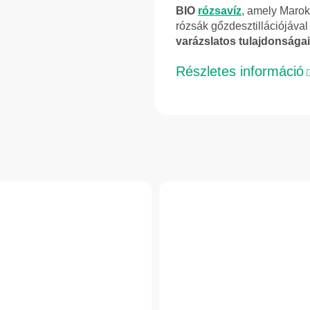
BIO
rózsavíz
, amely Maro
rózsák gőzdesztillációjáva
varázslatos tulajdonságai
Részletes információ