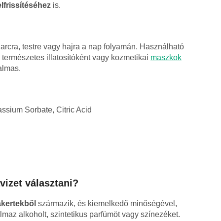
lfrissítéséhez
is.
arcra, testre vagy hajra a nap folyamán. Használható
, természetes illatosítóként vagy kozmetikai
maszkok
almas.
ssium Sorbate, Citric Acid
vizet választani?
akertekből
származik, és kiemelkedő minőségével,
talmaz alkoholt, szintetikus parfümöt vagy színezéket.