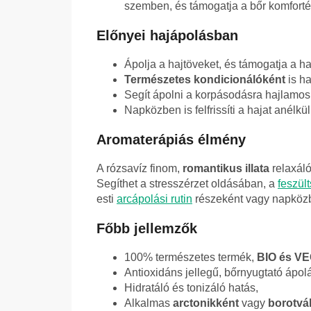
szemben, és támogatja a bőr komfortér
Előnyei hajápolásban
Ápolja a hajtöveket, és támogatja a 
Természetes kondicionálóként
is ha
Segít ápolni a korpásodásra hajlamos, ir
Napközben is felfrissíti a hajat anélkü
Aromaterápiás élmény
A rózsavíz finom,
romantikus illata
relaxáló
Segíthet a stresszérzet oldásában, a
feszül
esti
arcápolási rutin
részeként vagy napközbe
Főbb jellemzők
100% természetes termék,
BIO és V
Antioxidáns jellegű, bőrnyugtató ápol
Hidratáló és tonizáló hatás,
Alkalmas
arctonikként
vagy
borotvál