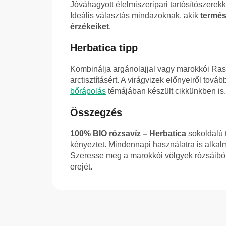
Jóváhagyott élelmiszeripari tartósítószerek
Ideális választás mindazoknak, akik
termés
érzékeiket
.
Herbatica tipp
Kombinálja argánolajjal vagy marokkói Ras
arctisztításért. A virágvizek előnyeiről tová
bőrápolás
témájában készült cikkünkben is.
Összegzés
100% BIO rózsavíz – Herbatica
sokoldalú t
kényeztet. Mindennapi használatra is alkalm
Szeresse meg a marokkói völgyek rózsáiból
erejét.