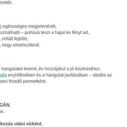
zetét.
haj egészséges megjelenését,
sználható – puhává teszi a hajat és fényt ad,
ritált fejbőrt,
l, hogy elnehezítené.
 hangulatot teremt, és hozzájárul a jó közérzethez.
tség
enyhítésében és a hangulat javításában – ideális az
ni frissítő permetként.
EGÁN
,
ás,
kozás utáni vízként
,