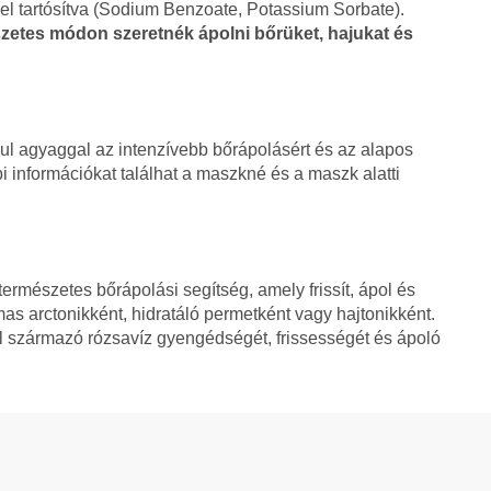
kel tartósítva (Sodium Benzoate, Potassium Sorbate).
zetes módon szeretnék ápolni bőrüket, hajukat és
ul agyaggal az intenzívebb bőrápolásért és az alapos
bbi információkat találhat a maszkné és a maszk alatti
ermészetes bőrápolási segítség, amely frissít, ápol és
as arctonikként, hidratáló permetként vagy hajtonikként.
 származó rózsavíz gyengédségét, frissességét és ápoló