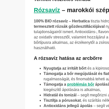
Rózsavíz
– marokkói széps
100% BIO rózsavíz – Herbatica
tiszta hid
termesztett rózsák gőzdesztillációjával
ny
tulajdonságairól ismert. Antioxidáns-, flavo
az oxidatív stressztől, valamint hozzájárul 
bőrtípusra alkalmas, az érzékenytől a zsíro
használható.
A rózsavíz hatása az arcbőrre
Nyugtatja az irritált bőrt
és a kipiroso
Támogatja a bőr megújulását és fia
rugalmasságát, és finomabbá teheti a
Támogatja a
problémás bőr
ápolásá
kiegészítő ápolására is alkalmas,
Hidratál és tonizál
– segít megőrizni 
Tisztítja a pórusokat
, és szárítás nél
Antioxidáns jellegű ápolás
– segít v