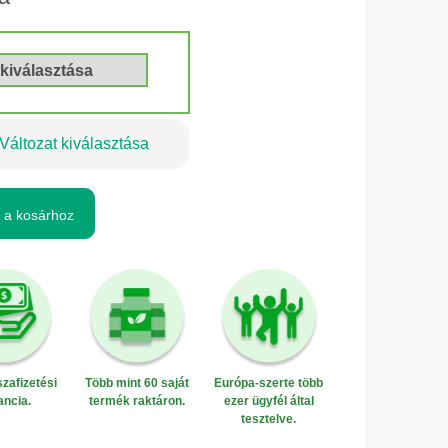
Változat kiválasztása
 a kosárhoz
zafizetési
Több mint 60 saját
Európa-szerte több
ancia.
termék raktáron.
ezer ügyfél által
tesztelve.