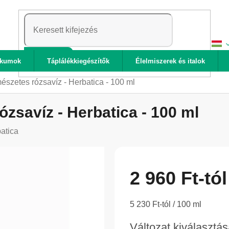
KERESÉS
ikumok
Táplálékkiegészítők
Élelmiszerek és italok
szetes rózsavíz - Herbatica - 100 ml
zsavíz - Herbatica - 100 ml
atica
2 960 Ft
-tól
Egységár:
5 230 Ft-tól / 100 ml
Változat kiválasztá