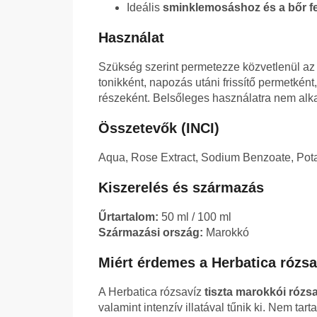
Ideális
sminklemosáshoz és a bőr fe
Használat
Szükség szerint permetezze közvetlenül az 
tonikként, napozás utáni frissítő permetként
részeként. Belsőleges használatra nem alk
Összetevők (INCI)
Aqua, Rose Extract, Sodium Benzoate, Pota
Kiszerelés és származás
Űrtartalom:
50 ml / 100 ml
Származási ország:
Marokkó
Miért érdemes a Herbatica rózsa
A Herbatica rózsavíz
tiszta marokkói rózs
valamint intenzív illatával tűnik ki. Nem tar