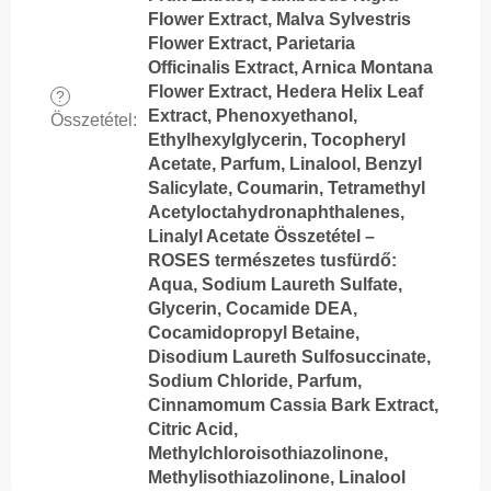
Flower Extract, Malva Sylvestris
Flower Extract, Parietaria
Officinalis Extract, Arnica Montana
Flower Extract, Hedera Helix Leaf
?
Extract, Phenoxyethanol,
Összetétel
:
Ethylhexylglycerin, Tocopheryl
Acetate, Parfum, Linalool, Benzyl
Salicylate, Coumarin, Tetramethyl
Acetyloctahydronaphthalenes,
Linalyl Acetate Összetétel –
ROSES természetes tusfürdő:
Aqua, Sodium Laureth Sulfate,
Glycerin, Cocamide DEA,
Cocamidopropyl Betaine,
Disodium Laureth Sulfosuccinate,
Sodium Chloride, Parfum,
Cinnamomum Cassia Bark Extract,
Citric Acid,
Methylchloroisothiazolinone,
Methylisothiazolinone, Linalool