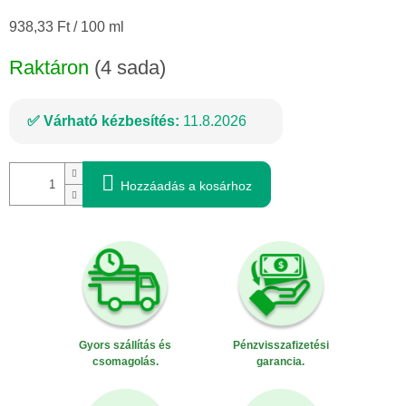
Egységár:
938,33 Ft / 100 ml
Raktáron
(4 sada)
Várható kézbesítés:
11.8.2026
Hozzáadás a kosárhoz
Gyors szállítás és
Pénzvisszafizetési
csomagolás.
garancia.