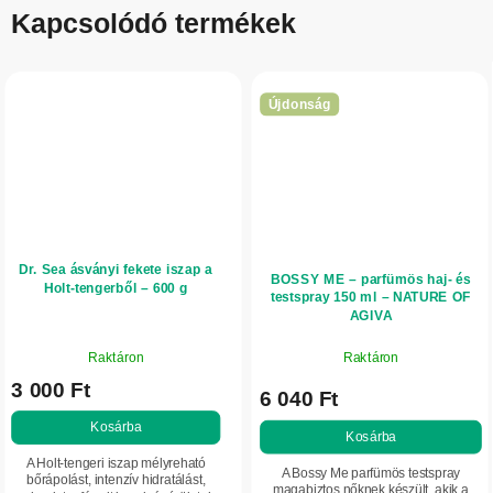
Kapcsolódó termékek
Újdonság
Dr. Sea ásványi fekete iszap a
BOSSY ME – parfümös haj- és
Holt-tengerből – 600 g
testspray 150 ml – NATURE OF
AGIVA
A
Raktáron
Raktáron
termék
3 000 Ft
átlagos
6 040 Ft
értékelése
Kosárba
5-
Kosárba
ből
A Holt-tengeri iszap mélyreható
A Bossy Me parfümös testspray
5,0
bőrápolást, intenzív hidratálást,
magabiztos nőknek készült, akik a