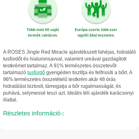
Több mint 60 saját
Európa-szerte több ezer
termék raktáron.
ügyfél által tesztelve.
A ROSES Jingle Red Miracle ajándékszett fahéjas, hidratáló
tusfürdőt és hialuronsavval, valamint ureával gazdagított
testkrémet tartalmaz. A 91% természetes összetevőt
tartalmazó
tusfürdő
gyengéden tisztítja és felfrissíti a bőrt. A
96% természetes összetételű testkrém akár 48 órás
hidratálást biztosít, támogatja a bőr rugalmasságát, és
puhává, selymessé teszi azt. Ideális téli ajándék karácsonyi
illattal.
Részletes információ