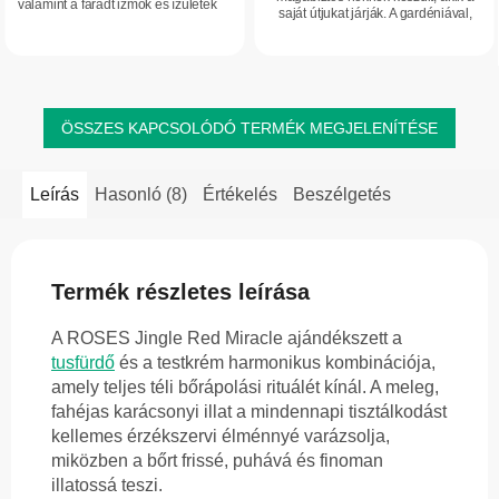
valamint a fáradt izmok és ízületek
csillag.
saját útjukat járják. A gardéniával,
komfortérzetének támogatását
narancsvirággal, citrusokkal, vaníliával
kínálja. Ásványi anyagokban
és szantálfával kibontakozó...
gazdag...
ÖSSZES KAPCSOLÓDÓ TERMÉK MEGJELENÍTÉSE
Leírás
Hasonló (8)
Értékelés
Beszélgetés
Termék részletes leírása
A ROSES Jingle Red Miracle ajándékszett a
tusfürdő
és a testkrém harmonikus kombinációja,
amely teljes téli bőrápolási rituálét kínál. A meleg,
fahéjas karácsonyi illat a mindennapi tisztálkodást
kellemes érzékszervi élménnyé varázsolja,
miközben a bőrt frissé, puhává és finoman
illatossá teszi.