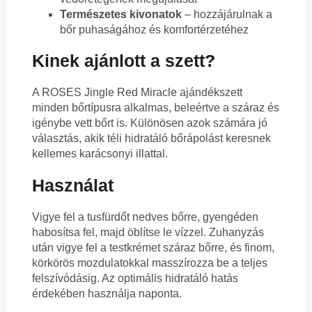
Természetes kivonatok
– hozzájárulnak a
bőr puhaságához és komfortérzetéhez
Kinek ajánlott a szett?
A ROSES Jingle Red Miracle ajándékszett
minden bőrtípusra alkalmas, beleértve a száraz és
igénybe vett bőrt is. Különösen azok számára jó
választás, akik téli hidratáló bőrápolást keresnek
kellemes karácsonyi illattal.
Használat
Vigye fel a tusfürdőt nedves bőrre, gyengéden
habosítsa fel, majd öblítse le vízzel. Zuhanyzás
után vigye fel a testkrémet száraz bőrre, és finom,
körkörös mozdulatokkal masszírozza be a teljes
felszívódásig. Az optimális hidratáló hatás
érdekében használja naponta.