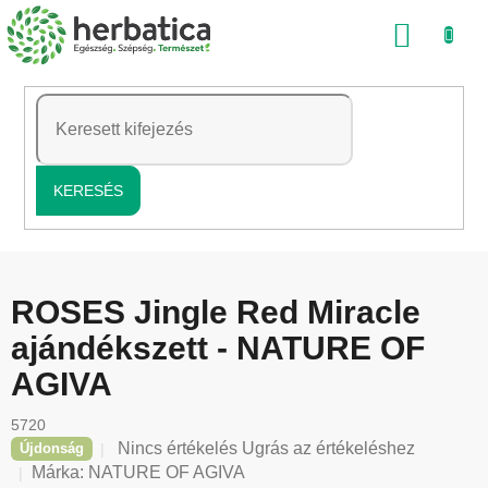
Ugrás
KOSÁ
a
fő
tartalomhoz
KERESÉS
ROSES Jingle Red Miracle
ajándékszett - NATURE OF
AGIVA
5720
A
Nincs értékelés
Ugrás az értékeléshez
Újdonság
termék
Márka:
NATURE OF AGIVA