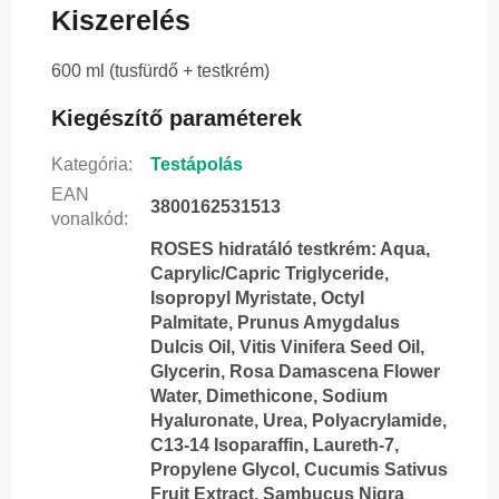
Kiszerelés
600 ml (tusfürdő + testkrém)
Kiegészítő paraméterek
Kategória
:
Testápolás
EAN
3800162531513
vonalkód
:
ROSES hidratáló testkrém: Aqua,
Caprylic/Capric Triglyceride,
Isopropyl Myristate, Octyl
Palmitate, Prunus Amygdalus
Dulcis Oil, Vitis Vinifera Seed Oil,
Glycerin, Rosa Damascena Flower
Water, Dimethicone, Sodium
Hyaluronate, Urea, Polyacrylamide,
C13-14 Isoparaffin, Laureth-7,
Propylene Glycol, Cucumis Sativus
Fruit Extract, Sambucus Nigra