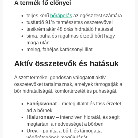
A termék fő előnyei
teljes körű
bőrápolás
az egész test számára
tusfürdő 91% természetes összetevővel
testkrém akár 48 órás hidratáló hatással
sima, puha és rugalmas érzetű bőrt hagy
maga után
meleg, fahéjas karácsonyi illat
Aktív összetevők és hatásuk
A szett termékei gondosan válogatott aktív
összetevőket tartalmaznak, amelyek támogatják a
bőr hidratáltságát, komfortérzetét és puhaságát.
Fahéjkivonat
– meleg illatot és friss érzetet
ad a bőrnek
Hialuronsav
– intenzíven hidratál, és segít
megtartani a nedvességet a bőrben
Urea
– puhítja a bőrt, és támogatja
védőrétegének megújulását