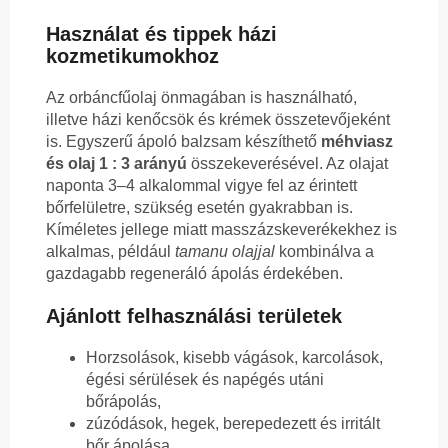
Használat és tippek házi
kozmetikumokhoz
Az orbáncfűolaj önmagában is használható,
illetve házi kenőcsök és krémek összetevőjeként
is. Egyszerű ápoló balzsam készíthető
méhviasz
és olaj 1 : 3 arányú
összekeverésével. Az olajat
naponta 3–4 alkalommal vigye fel az érintett
bőrfelületre, szükség esetén gyakrabban is.
Kíméletes jellege miatt masszázskeverékekhez is
alkalmas, például
tamanu olajjal
kombinálva a
gazdagabb regeneráló ápolás érdekében.
Ajánlott felhasználási területek
Horzsolások, kisebb vágások, karcolások,
égési sérülések és napégés utáni
bőrápolás,
zúzódások, hegek, berepedezett és irritált
bőr ápolása,