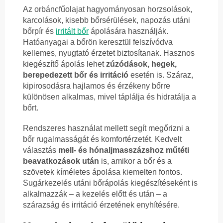
Az orbáncfűolajat hagyományosan horzsolások,
karcolások, kisebb bőrsérülések, napozás utáni
bőrpír és
irritált bőr
ápolására használják.
Hatóanyagai a bőrön keresztül felszívódva
kellemes, nyugtató érzetet biztosítanak. Hasznos
kiegészítő ápolás lehet
zúzódások, hegek,
berepedezett bőr és irritáció
esetén is. Száraz,
kipirosodásra hajlamos és érzékeny bőrre
különösen alkalmas, mivel táplálja és hidratálja a
bőrt.
Rendszeres használat mellett segít megőrizni a
bőr rugalmasságát és komfortérzetét. Kedvelt
választás
mell- és hónaljmasszázshoz műtéti
beavatkozások után
is, amikor a bőr és a
szövetek kíméletes ápolása kiemelten fontos.
Sugárkezelés utáni bőrápolás kiegészítéseként is
alkalmazzák – a kezelés előtt és után – a
szárazság és irritáció érzetének enyhítésére.