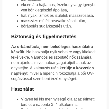
ekcémára hajlamos, érzékeny vagy igénybe
vett bőr kiegészítő ápolása,
hát, nyak, izmok és ízületek masszírozása,
masszázs műtéti beavatkozások után,
bőrápolás sugárkezelés után.
Biztonság és figyelmeztetés
Az orbáncfűolaj nem belsőleges használatra
készült.
Ne használja nyílt sebekre vagy kifakadt
fekélyekre. Várandós és szoptató nők számára
nem ajánlott, mivel hatóanyagai átjuthatnak az
anyatejbe. Alkalmazás után
kerülje a közvetlen
napfényt
, mivel a hipericin fokozhatja a bőr UV-
sugárzással szembeni érzékenységét.
Használat
Vigyen fel kis mennyiségű olajat az érintett
területre naponta 3–4 alkalommal.