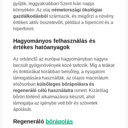
gyűjtik, leggyakrabban Szent Iván napja
környékén. Az olaj
németországi ökológiai
gazdálkodásból
származik, és megőrzi a növény
értékes aktív összetevőit, például a hipericint és a
hiperforint.
Hagyományos felhasználás és
értékes hatóanyagok
Az orbáncfű az európai hagyományban nagyra
becsült gyógynövények közé tartozik. Míg a teákat
és tinktúrákat korábban belsőleg, a nyugalom
támogatására használták, az olajos macerátum
elsősorban
külsőleges bőrápolásra és
regeneráló célú használatra
ismert. Kizárólag
bőrön történő alkalmazásra készült, ahol
támogatja az igénybe vett bőr és szövetek
ápolását.
Regeneráló
bőrápolás