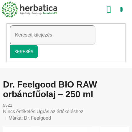
Ugrás
KOSÁ
a
fő
tartalomhoz
KERESÉS
Dr. Feelgood BIO RAW
orbáncfűolaj – 250 ml
5521
A
Nincs értékelés
Ugrás az értékeléshez
termék
Márka:
Dr. Feelgood
átlagos
értékelése