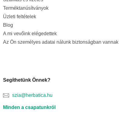
Terméktanúsítványok
Üzleti feltételek
Blog
A mi vevőink elégedettek
Az Ön személyes adatai nálunk biztonságban vannak
Segíthetünk Önnek?
szia@herbatica.hu
Minden a csapatunkról