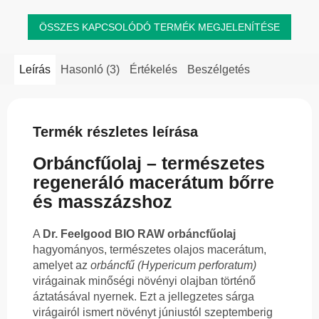
ÖSSZES KAPCSOLÓDÓ TERMÉK MEGJELENÍTÉSE
Leírás
Hasonló (3)
Értékelés
Beszélgetés
Termék részletes leírása
Orbáncfűolaj – természetes
regeneráló macerátum bőrre
és masszázshoz
A
Dr. Feelgood BIO RAW orbáncfűolaj
hagyományos, természetes olajos macerátum,
amelyet az
orbáncfű (Hypericum perforatum)
virágainak minőségi növényi olajban történő
áztatásával nyernek. Ezt a jellegzetes sárga
virágairól ismert növényt júniustól szeptemberig