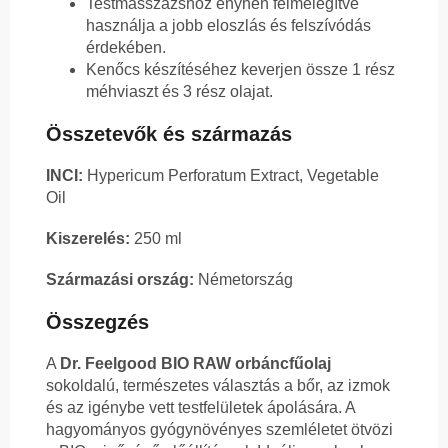
Testmasszázshoz enyhén felmelegítve
használja a jobb eloszlás és felszívódás
érdekében.
Kenőcs készítéséhez keverjen össze 1 rész
méhviaszt és 3 rész olajat.
Összetevők és származás
INCI:
Hypericum Perforatum Extract, Vegetable
Oil
Kiszerelés:
250 ml
Származási ország:
Németország
Összegzés
A
Dr. Feelgood BIO RAW orbáncfűolaj
sokoldalú, természetes választás a bőr, az izmok
és az igénybe vett testfelületek ápolására. A
hagyományos gyógynövényes szemléletet ötvözi