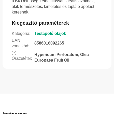
a BIO minőségű előállítással. Ideális azoknak,
akik természetes, kíméletes és tápláló ápolást
keresnek.
Kiegészítő paraméterek
Kategória
:
Testápoló olajok
EAN
8586018092265
vonalkód
:
?
Hypericum Perforatum, Olea
Összetétel
:
Europaea Fruit Oil
L
á
b