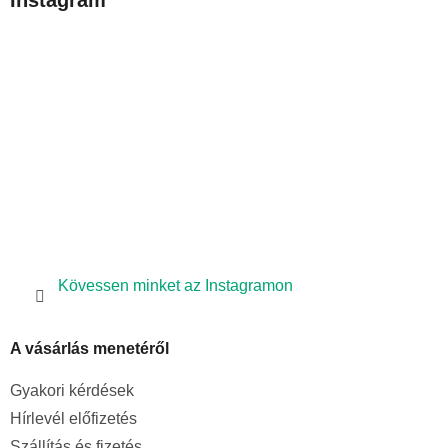
Instagram
l
é
c
Kövessen minket az Instagramon
A vásárlás menetéről
Gyakori kérdések
Hírlevél előfizetés
Szállítás és fizetés