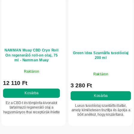
NAMMAN Muay CBD Cryo Roll
Green idea Szantálfa tusolóolaj
On regeneráló roll-on olaj, 75
200 ml
ml - Namman Muay
Raktáron
Raktáron
12 110 Ft
3 280 Ft
Kosárba
Kosárba
Ez a CBD-t és tömjénfa-kivonatot
Luxus tusolóolaj szantálfa illattal,
tartalmazó regeneráló olaj a
amely kíméletesen tisztítja és ápolja a
hagyományos thai receptúrák ihlette
bőrt anélkül, hogy kiszárítaná.
készítmény. Összetétele és hatása
Szőlőmagolajat tartalmaz, amely
hasonló a Namman Muay azonos
puhává, hidratálttá és ápolttá teszi...
gyártótól...