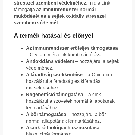
stresszel szembeni védelméhez
, míg a cink
támogatja az
immunrendszer normál
működését és a sejtek oxidatív stresszel
szembeni védelmét
.
A termék hatásai és előnyei
Az immunrendszer erőteljes támogatása
– C-vitamin és cink kombinációjával.
Antioxidáns védelem
– hozzájárul a sejtek
védelméhez.
A fáradtság csökkentése
– a C-vitamin
hozzájárul a fáradtság és kifáradás
mérsékléséhez.
Regeneráció támogatása
– a cink
hozzájárul a szövetek normál állapotának
fenntartásához.
A bőr támogatása
– hozzájárul a bőr
normál állapotának fenntartásához.
A cink jó biológiai hasznosulása
–
biszglicinát formában.