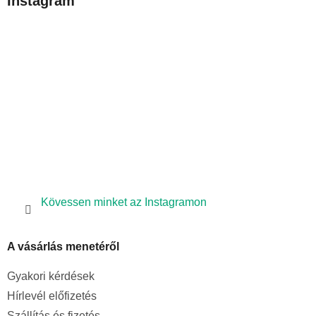
Instagram
l
é
c
Kövessen minket az Instagramon
A vásárlás menetéről
Gyakori kérdések
Hírlevél előfizetés
Szállítás és fizetés