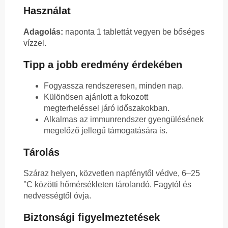
Használat
Adagolás:
naponta 1 tablettát vegyen be bőséges
vízzel.
Tipp a jobb eredmény érdekében
Fogyassza rendszeresen, minden nap.
Különösen ajánlott a fokozott
megterheléssel járó időszakokban.
Alkalmas az immunrendszer gyengülésének
megelőző jellegű támogatására is.
Tárolás
Száraz helyen, közvetlen napfénytől védve, 6–25
°C közötti hőmérsékleten tárolandó. Fagytól és
nedvességtől óvja.
Biztonsági figyelmeztetések