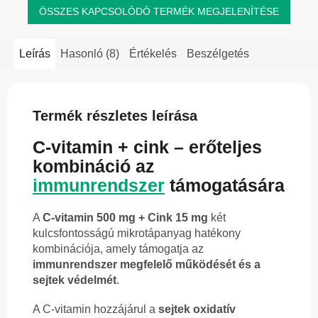
ÖSSZES KAPCSOLÓDÓ TERMÉK MEGJELENÍTÉSE
Leírás
Hasonló (8)
Értékelés
Beszélgetés
Termék részletes leírása
C-vitamin + cink – erőteljes
kombináció az
immunrendszer
támogatására
A
C-vitamin 500 mg + Cink 15 mg
két
kulcsfontosságú mikrotápanyag hatékony
kombinációja, amely támogatja az
immunrendszer megfelelő működését és a
sejtek védelmét
.
A C-vitamin hozzájárul a
sejtek oxidatív