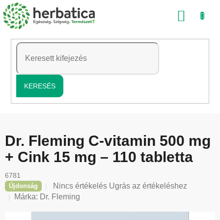
Ugrás
KOSÁ
a
fő
tartalomhoz
KERESÉS
Dr. Fleming C-vitamin 500 mg
+ Cink 15 mg – 110 tabletta
6781
A
Nincs értékelés
Ugrás az értékeléshez
Újdonság
termék
Márka:
Dr. Fleming
átlagos
értékelése