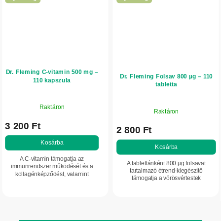
Dr. Fleming C-vitamin 500 mg –
Dr. Fleming Folsav 800 µg – 110
110 kapszula
tabletta
Raktáron
Raktáron
3 200 Ft
2 800 Ft
Kosárba
Kosárba
A C-vitamin támogatja az
A tablettánként 800 µg folsavat
immunrendszer működését és a
tartalmazó étrend-kiegészítő
kollagénképződést, valamint
támogatja a vörösvértestek
hozzájárul a sejtek oxidatív stresszel
képződését, a sejtosztódást és a
szembeni védelméhez. Gazdaságos
magzat egészséges fejlődését. Magas
kiszerelés a szervezet...
hatóanyag-tartalma...