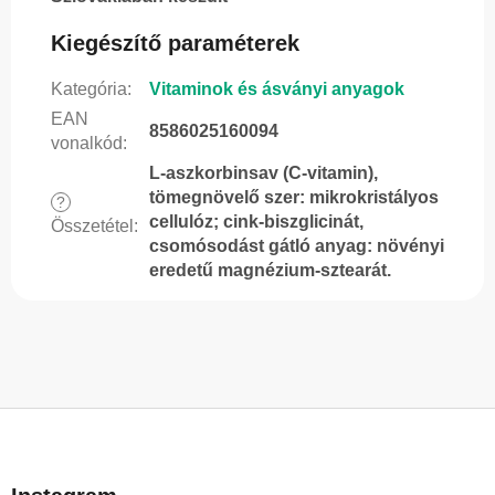
Kiegészítő paraméterek
Kategória
:
Vitaminok és ásványi anyagok
EAN
8586025160094
vonalkód
:
L-aszkorbinsav (C-vitamin),
tömegnövelő szer: mikrokristályos
?
cellulóz; cink-biszglicinát,
Összetétel
:
csomósodást gátló anyag: növényi
eredetű magnézium-sztearát.
L
á
b