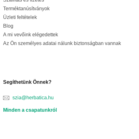
Terméktanúsítványok
Üzleti feltételek
Blog
A mi vevőink elégedettek
Az Ön személyes adatai nálunk biztonságban vannak
Segíthetünk Önnek?
szia@herbatica.hu
Minden a csapatunkról