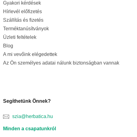
Gyakori kérdések
Hírlevél előfizetés
Szállítás és fizetés
Terméktanúsítványok
Üzleti feltételek
Blog
A mi vevőink elégedettek
Az Ön személyes adatai nálunk biztonságban vannak
Segíthetünk Önnek?
szia@herbatica.hu
Minden a csapatunkról