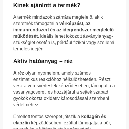
Kinek ajánlott a termék?
A termék mindazok számára megfelelő, akik
szeretnék támogatni a
vérképzést, az
immunrendszert és az idegrendszer megfelelő
működését
. Ideális lehet fokozott ásványianyag-
szükséglet esetén is, például fizikai vagy szellemi
terhelés idején.
Aktív hatóanyag – réz
A réz
olyan nyomelem, amely számos
enzimatikus reakcióhoz nélkülözhetetlen. Részt
vesz a vörösvértestek képződésében, támogatja a
vasanyagcserét, és hozzájárul a sejtek szabad
gyökök okozta oxidatív károsodással szembeni
védelméhez.
Emellett fontos szerepet játszik a
kollagén és
elasztin
képződésében, ezáltal támogatja a bőr,