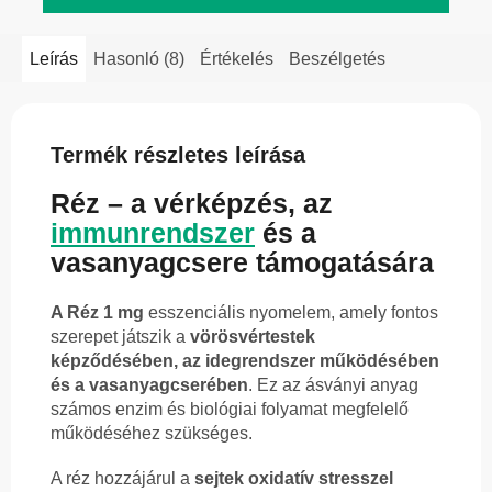
Leírás
Hasonló (8)
Értékelés
Beszélgetés
Termék részletes leírása
Réz – a vérképzés, az
immunrendszer
és a
vasanyagcsere támogatására
A Réz 1 mg
esszenciális nyomelem, amely fontos
szerepet játszik a
vörösvértestek
képződésében, az idegrendszer működésében
és a vasanyagcserében
. Ez az ásványi anyag
számos enzim és biológiai folyamat megfelelő
működéséhez szükséges.
A réz hozzájárul a
sejtek oxidatív stresszel