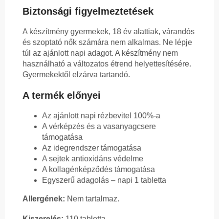
Biztonsági figyelmeztetések
A készítmény gyermekek, 18 év alattiak, várandós
és szoptató nők számára nem alkalmas. Ne lépje
túl az ajánlott napi adagot. A készítmény nem
használható a változatos étrend helyettesítésére.
Gyermekektől elzárva tartandó.
A termék előnyei
Az ajánlott napi rézbevitel 100%-a
A vérképzés és a vasanyagcsere
támogatása
Az idegrendszer támogatása
A sejtek antioxidáns védelme
A kollagénképződés támogatása
Egyszerű adagolás – napi 1 tabletta
Allergének:
Nem tartalmaz.
Kiszerelés:
110 tabletta