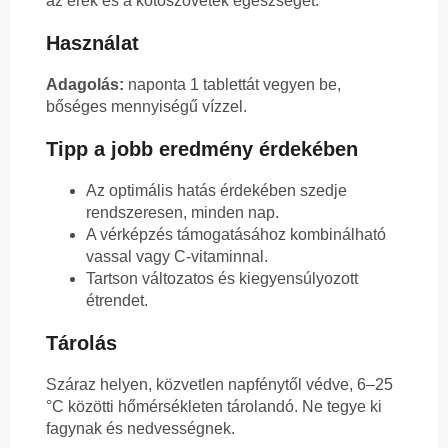
az erek és a kötőszövetek egészségét.
Használat
Adagolás:
naponta 1 tablettát vegyen be,
bőséges mennyiségű vízzel.
Tipp a jobb eredmény érdekében
Az optimális hatás érdekében szedje
rendszeresen, minden nap.
A vérképzés támogatásához kombinálható
vassal vagy C-vitaminnal.
Tartson változatos és kiegyensúlyozott
étrendet.
Tárolás
Száraz helyen, közvetlen napfénytől védve, 6–25
°C közötti hőmérsékleten tárolandó. Ne tegye ki
fagynak és nedvességnek.