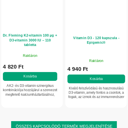
Dr. Fleming K2-vitamin 100 µg +
Vitamin D3 - 120 kapszula -
D3-vitamin 3000 IU – 110
Epigemic®
tabletta
Raktáron
A
Raktáron
termék
4 820 Ft
4 940 Ft
átlagos
értékelése
Kosárba
Kosárba
5-
A K2- és D3-vitamin szinergikus
ből
Kiváló felszívódású és hasznosulású
kombinációja hozzájárul a szervezet
5,0
D3-vitamin, amely fontos a csontok, a
megfelelő kalciumháztartásához,
fogak, az izmok és az immunrendszer
csillag.
támogatja a csontok egészségét és
számára.
a keringési rendszer normál
működését.
ÖSSZES KAPCSOLÓDÓ TERMÉK MEGJELENÍTÉSE