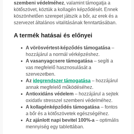
szembeni védelméhez
, valamint támogatja a
kötőszövet, köztük a kollagén képződését. Ennek
köszönhetően szerepet játszik a bőr, az erek és a
szervezet általános vitalitásának fenntartásában.
A termék hatásai és előnyei
A vörösvértest-képződés támogatása
–
hozzájárul a normál vérképzéshez.
A vasanyagcsere támogatása
– segíti a
vas megfelelő hasznosulását a
szervezetben.
Az
idegrendszer támogatása
– hozzájárul
annak megfelelő működéséhez.
Antioxidáns védelem
– hozzájárul a sejtek
oxidatív stresszel szembeni védelméhez.
A kollagénképződés támogatása
– fontos
a bőr és a kötőszövetek egészségéhez.
Az ajánlott napi bevitel 100%-a
– optimális
mennyiség egy tablettában.