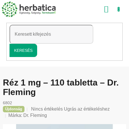
Ugrás
KOSÁ
a
fő
tartalomhoz
KERESÉS
Réz 1 mg – 110 tabletta – Dr.
Fleming
6802
A
Nincs értékelés
Ugrás az értékeléshez
Újdonság
termék
Márka:
Dr. Fleming
átlagos
értékelése