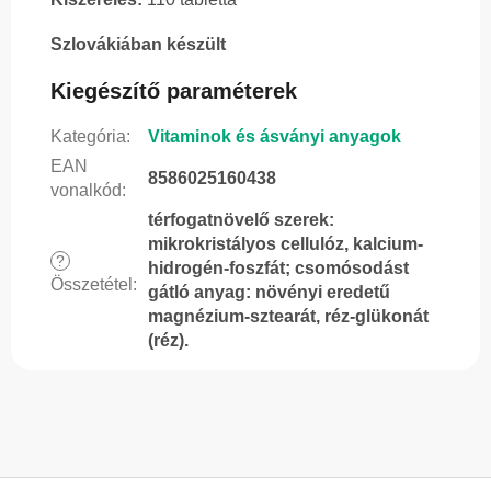
Szlovákiában készült
Kiegészítő paraméterek
Kategória
:
Vitaminok és ásványi anyagok
EAN
8586025160438
vonalkód
:
térfogatnövelő szerek:
mikrokristályos cellulóz, kalcium-
?
hidrogén-foszfát; csomósodást
Összetétel
:
gátló anyag: növényi eredetű
magnézium-sztearát, réz-glükonát
(réz).
L