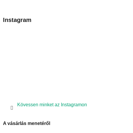
á
b
Instagram
l
é
c
Kövessen minket az Instagramon
A vásárlás menetéről