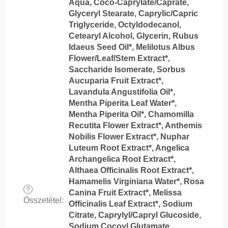
Aqua, Coco-Caprylate/Caprate,
Glyceryl Stearate, Caprylic/Capric
Triglyceride, Octyldodecanol,
Cetearyl Alcohol, Glycerin, Rubus
Idaeus Seed Oil*, Melilotus Albus
Flower/Leaf/Stem Extract*,
Saccharide Isomerate, Sorbus
Aucuparia Fruit Extract*,
Lavandula Angustifolia Oil*,
Mentha Piperita Leaf Water*,
Mentha Piperita Oil*, Chamomilla
Recutita Flower Extract*, Anthemis
Nobilis Flower Extract*, Nuphar
Luteum Root Extract*, Angelica
Archangelica Root Extract*,
Althaea Officinalis Root Extract*,
Hamamelis Virginiana Water*, Rosa
?
Canina Fruit Extract*, Melissa
Összetétel
:
Officinalis Leaf Extract*, Sodium
Citrate, Caprylyl/Capryl Glucoside,
Sodium Cocoyl Glutamate,