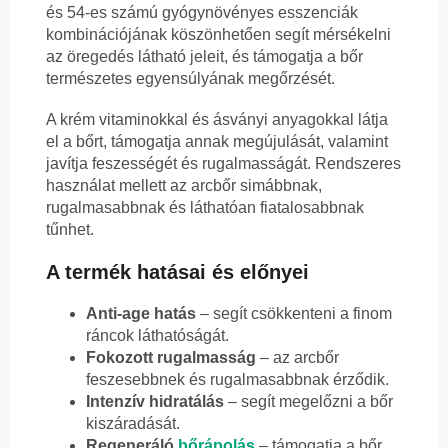
és 54-es számú gyógynövényes esszenciák
kombinációjának köszönhetően segít mérsékelni
az öregedés látható jeleit, és támogatja a bőr
természetes egyensúlyának megőrzését.
A krém vitaminokkal és ásványi anyagokkal látja
el a bőrt, támogatja annak megújulását, valamint
javítja feszességét és rugalmasságát. Rendszeres
használat mellett az arcbőr simábbnak,
rugalmasabbnak és láthatóan fiatalosabbnak
tűnhet.
A termék hatásai és előnyei
Anti-age hatás
– segít csökkenteni a finom
ráncok láthatóságát.
Fokozott rugalmasság
– az arcbőr
feszesebbnek és rugalmasabbnak érződik.
Intenzív hidratálás
– segít megelőzni a bőr
kiszáradását.
Regeneráló
bőrápolás
– támogatja a bőr