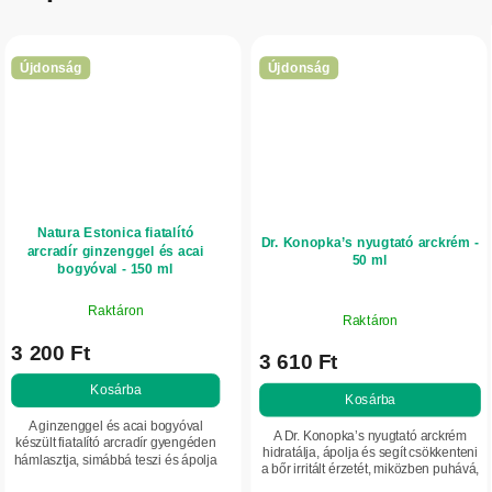
Újdonság
Újdonság
Natura Estonica fiatalító
Dr. Konopka’s nyugtató arckrém -
arcradír ginzenggel és acai
50 ml
bogyóval - 150 ml
Raktáron
Raktáron
3 200 Ft
3 610 Ft
Kosárba
Kosárba
A ginzenggel és acai bogyóval
A Dr. Konopka’s nyugtató arckrém
készült fiatalító arcradír gyengéden
hidratálja, ápolja és segít csökkenteni
hámlasztja, simábbá teszi és ápolja
a bőr irritált érzetét, miközben puhává,
az arcbőrt. Támogatja a bőr
simává és táplálttá teszi az arcbőrt.