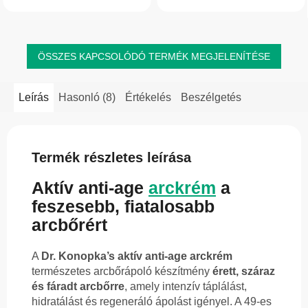
megújulását, segít finomítani az
apró ráncok...
ÖSSZES KAPCSOLÓDÓ TERMÉK MEGJELENÍTÉSE
Leírás
Hasonló (8)
Értékelés
Beszélgetés
Termék részletes leírása
Aktív anti-age
arckrém
a
feszesebb, fiatalosabb
arcbőrért
A
Dr. Konopka’s aktív anti-age arckrém
természetes arcbőrápoló készítmény
érett, száraz
és fáradt arcbőrre
, amely intenzív táplálást,
hidratálást és regeneráló ápolást igényel. A 49-es