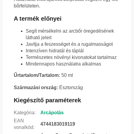
bőrfelületen.
A termék előnyei
Segít mérsékelni az arcbőr öregedésének
látható jeleit
Javítja a feszességet és a rugalmasságot
Intenzíven hidratál és táplál
Természetes növényi kivonatokat tartalmaz
Mindennapos használatra alkalmas
Űrtartalom/Tartalom:
50 ml
Származási ország:
Észtország
Kiegészítő paraméterek
Kategória
:
Arcápolás
EAN
4744183019119
vonalkód
: