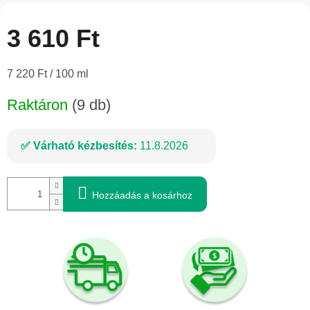
3 610 Ft
Egységár:
7 220 Ft / 100 ml
Raktáron
(9 db)
Várható kézbesítés:
11.8.2026
Hozzáadás a kosárhoz