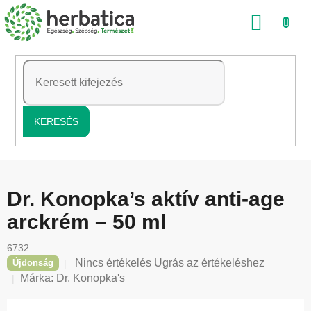
Ugrás
KOSÁ
a
fő
tartalomhoz
KERESÉS
Dr. Konopka’s aktív anti-age
arckrém – 50 ml
6732
A
Nincs értékelés
Ugrás az értékeléshez
Újdonság
termék
Márka:
Dr. Konopka's
átlagos
értékelése