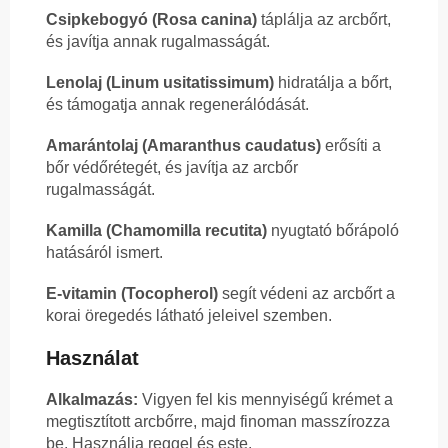
Csipkebogyó (Rosa canina)
táplálja az arcbőrt,
és javítja annak rugalmasságát.
Lenolaj (Linum usitatissimum)
hidratálja a bőrt,
és támogatja annak regenerálódását.
Amarántolaj (Amaranthus caudatus)
erősíti a
bőr védőrétegét, és javítja az arcbőr
rugalmasságát.
Kamilla (Chamomilla recutita)
nyugtató bőrápoló
hatásáról ismert.
E-vitamin (Tocopherol)
segít védeni az arcbőrt a
korai öregedés látható jeleivel szemben.
Használat
Alkalmazás:
Vigyen fel kis mennyiségű krémet a
megtisztított arcbőrre, majd finoman masszírozza
be. Használja reggel és este.