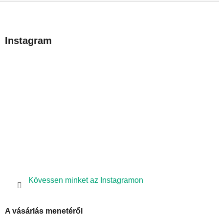
L
á
b
Instagram
l
é
c
Kövessen minket az Instagramon
A vásárlás menetéről