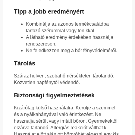
Tipp a jobb eredményért
Kombinálja az azonos termékcsaládba
tartozó szérummal vagy tonikkal.
A látható eredmény érdekében használja
rendszeresen.
Ne feledkezzen meg a bőr fényvédelméről.
Tárolás
Száraz helyen, szobahőmérsékleten tárolandó.
Közvetlen napfénytől védendő.
Biztonsági figyelmeztetések
Kizárólag külső használatra. Kerülje a szemmel
és a nyálkahártyával való érintkezést. Ne
használja sérült vagy irritált bőrön. Gyermekektől
elzárva tartandó. Allergiás reakciót válthat ki.
Használat előtt ajánlott bőrpróbát végezni egy kis