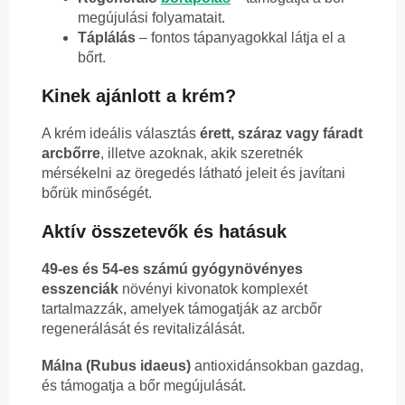
megújulási folyamatait.
Táplálás
– fontos tápanyagokkal látja el a
bőrt.
Kinek ajánlott a krém?
A krém ideális választás
érett, száraz vagy fáradt
arcbőrre
, illetve azoknak, akik szeretnék
mérsékelni az öregedés látható jeleit és javítani
bőrük minőségét.
Aktív összetevők és hatásuk
49-es és 54-es számú gyógynövényes
esszenciák
növényi kivonatok komplexét
tartalmazzák, amelyek támogatják az arcbőr
regenerálását és revitalizálását.
Málna (Rubus idaeus)
antioxidánsokban gazdag,
és támogatja a bőr megújulását.