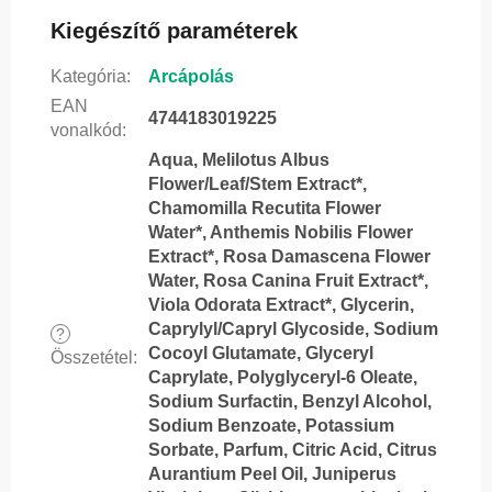
Kiegészítő paraméterek
Kategória
:
Arcápolás
EAN
4744183019225
vonalkód
:
Aqua, Melilotus Albus
Flower/Leaf/Stem Extract*,
Chamomilla Recutita Flower
Water*, Anthemis Nobilis Flower
Extract*, Rosa Damascena Flower
Water, Rosa Canina Fruit Extract*,
Viola Odorata Extract*, Glycerin,
Caprylyl/Capryl Glycoside, Sodium
?
Cocoyl Glutamate, Glyceryl
Összetétel
:
Caprylate, Polyglyceryl-6 Oleate,
Sodium Surfactin, Benzyl Alcohol,
Sodium Benzoate, Potassium
Sorbate, Parfum, Citric Acid, Citrus
Aurantium Peel Oil, Juniperus