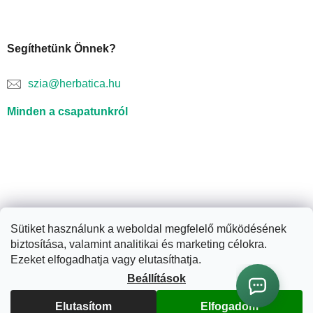
Segíthetünk Önnek?
szia@herbatica.hu
Minden a csapatunkról
Sütiket használunk a weboldal megfelelő működésének
biztosítása, valamint analitikai és marketing célokra.
Shoptet készítette
Ezeket elfogadhatja vagy elutasíthatja.
Beállítások
Copyright 2026
Herbatica.hu
. Minden jog fenntartva.
Süti
Elutasítom
Elfogadom
beállítások szerkesztése