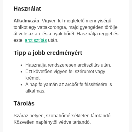
Használat
Alkalmazás:
Vigyen fel megfelelő mennyiségű
tonikot egy vattakorongra, majd gyengéden törölje
át vele az arc és a nyak bőrét. Használja reggel és
este,
arctisztítás
után.
Tipp a jobb eredményért
Használja rendszeresen arctisztítás után.
Ezt követően vigyen fel szérumot vagy
krémet.
A nap folyamán az arcbőr felfrissítésére is
alkalmas.
Tárolás
Száraz helyen, szobahőmérsékleten tárolandó.
Közvetlen napfénytől védve tartandó.