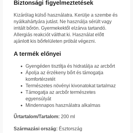
Biztonsági figyelmeztetések
Kizárólag külső használatra. Kerülje a szembe és
nyálkahártyára jutást. Ne használja sérült vagy
irritált bőrön. Gyermekektől elzárva tartandó.
Allergiás reakciót válthat ki. Használat előtt
ajánlott kis bőrfelületen próbát végezni.
A termék előnyei
Gyengéden tisztítja és hidratálja az arcbőrt
Ápolja az érzékeny bőrt és támogatja
komfortérzetét
Természetes növényi kivonatokat tartalmaz
Támogatja az arcbőr természetes
egyensúlyát
Mindennapos használatra alkalmas
Űrtartalom/Tartalom:
200 ml
Származási ország:
Észtország