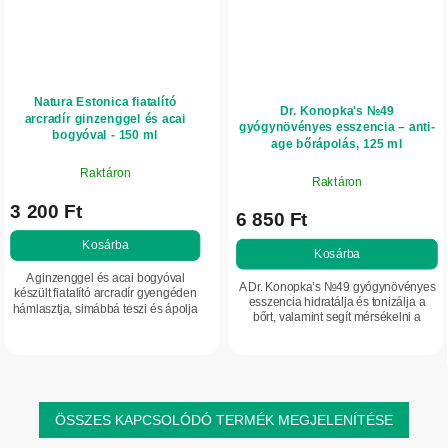
Natura Estonica fiatalító
Dr. Konopka's №49
arcradír ginzenggel és acai
gyógynövényes esszencia – anti-
bogyóval - 150 ml
age bőrápolás, 125 ml
Raktáron
Raktáron
3 200 Ft
6 850 Ft
Kosárba
Kosárba
A ginzenggel és acai bogyóval
A Dr. Konopka’s №49 gyógynövényes
készült fiatalító arcradír gyengéden
esszencia hidratálja és tonizálja a
hámlasztja, simábbá teszi és ápolja
bőrt, valamint segít mérsékelni a
az arcbőrt. Támogatja a bőr
bőröregedés látható jeleit.
megújulását, segít finomítani az
apró ráncok...
ÖSSZES KAPCSOLÓDÓ TERMÉK MEGJELENÍTÉSE