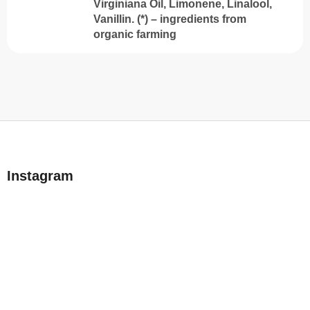
Virginiana Oil, Limonene, Linalool,
Vanillin. (*) – ingredients from
organic farming
L
á
b
Instagram
l
é
c