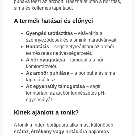
puhává teszi az arcbőrt. Használat után a bőr friss,
sima és kellemes tapintású.
A termék hatásai és előnyei
Gyengéd utótisztítás
– eltávolítja a
szennyeződések és a smink maradványait.
Hidratálás
– segít helyreállítani az arcbőr
természetes nedvességérzetét.
A bőr nyugtatása
– támogatja a bőr
komfortérzetét.
Az arcbőr puhítása
– a bőr puha és sima
tapintású lesz.
Az egyensúly támogatása
– segít
fenntartani az arcbőr természetes pH-
egyensúlyát.
Kinek ajánlott a tonik?
A tonik minden bőrtípusra alkalmas, különösen
száraz, érzékeny vagy irritációra hajlamos