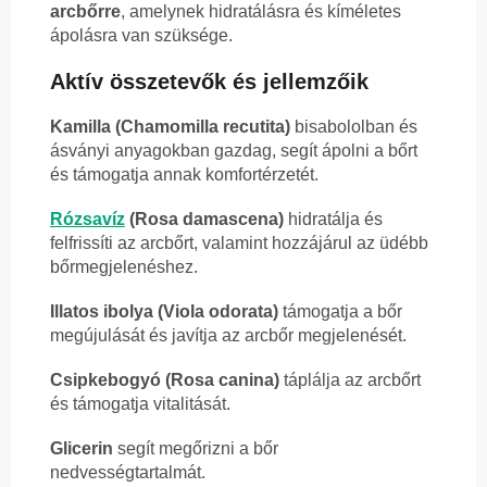
arcbőrre
, amelynek hidratálásra és kíméletes
ápolásra van szüksége.
Aktív összetevők és jellemzőik
Kamilla (Chamomilla recutita)
bisabololban és
ásványi anyagokban gazdag, segít ápolni a bőrt
és támogatja annak komfortérzetét.
Rózsavíz
(Rosa damascena)
hidratálja és
felfrissíti az arcbőrt, valamint hozzájárul az üdébb
bőrmegjelenéshez.
Illatos ibolya (Viola odorata)
támogatja a bőr
megújulását és javítja az arcbőr megjelenését.
Csipkebogyó (Rosa canina)
táplálja az arcbőrt
és támogatja vitalitását.
Glicerin
segít megőrizni a bőr
nedvességtartalmát.