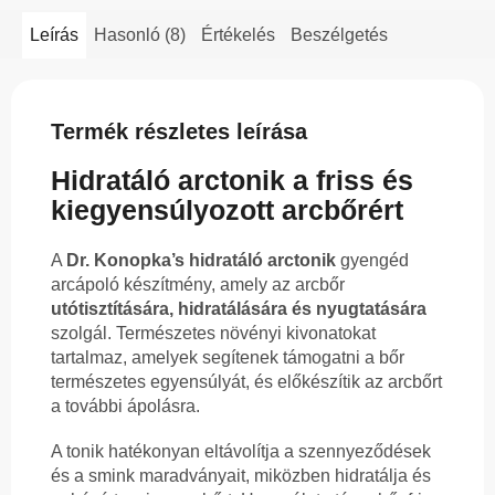
Leírás
Hasonló (8)
Értékelés
Beszélgetés
Termék részletes leírása
Hidratáló arctonik a friss és
kiegyensúlyozott arcbőrért
A
Dr. Konopka’s hidratáló arctonik
gyengéd
arcápoló készítmény, amely az arcbőr
utótisztítására, hidratálására és nyugtatására
szolgál. Természetes növényi kivonatokat
tartalmaz, amelyek segítenek támogatni a bőr
természetes egyensúlyát, és előkészítik az arcbőrt
a további ápolásra.
A tonik hatékonyan eltávolítja a szennyeződések
és a smink maradványait, miközben hidratálja és