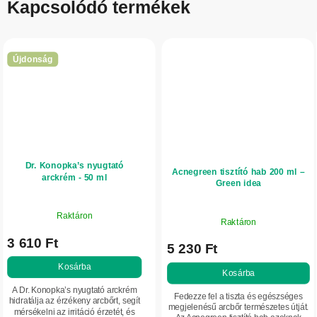
Kapcsolódó termékek
Újdonság
Dr. Konopka’s nyugtató
Acnegreen tisztító hab 200 ml –
arckrém - 50 ml
Green idea
Raktáron
Raktáron
3 610 Ft
5 230 Ft
Kosárba
Kosárba
A Dr. Konopka’s nyugtató arckrém
Fedezze fel a tiszta és egészséges
hidratálja az érzékeny arcbőrt, segít
megjelenésű arcbőr természetes útját.
mérsékelni az irritáció érzetét, és