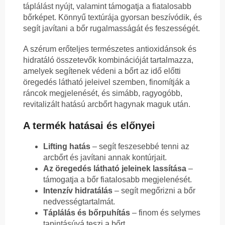
táplálást nyújt, valamint támogatja a fiatalosabb
bőrképet. Könnyű textúrája gyorsan beszívódik, és
segít javítani a bőr rugalmasságát és feszességét.
A szérum erőteljes természetes antioxidánsok és
hidratáló összetevők kombinációját tartalmazza,
amelyek segítenek védeni a bőrt az idő előtti
öregedés látható jeleivel szemben, finomítják a
ráncok megjelenését, és simább, ragyogóbb,
revitalizált hatású arcbőrt hagynak maguk után.
A termék hatásai és előnyei
Lifting hatás
– segít feszesebbé tenni az
arcbőrt és javítani annak kontúrjait.
Az öregedés látható jeleinek lassítása
–
támogatja a bőr fiatalosabb megjelenését.
Intenzív hidratálás
– segít megőrizni a bőr
nedvességtartalmát.
Táplálás és bőrpuhítás
– finom és selymes
tapintásúvá teszi a bőrt.