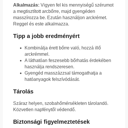
Alkalmazás:
Vigyen fel kis mennyiségű szérumot
a megtisztított arcbőrre, majd gyengéden
masszírozza be. Ezután használjon arckrémet.
Reggel és este alkalmazza.
Tipp a jobb eredményért
Kombinálja érett bőrre való, hozzá illő
arckrémmel.
A láthatóan feszesebb bőrhatás érdekében
használja rendszeresen.
Gyengéd masszázzsal támogathatja a
hatóanyagok felszívódását.
Tárolás
Száraz helyen, szobahőmérsékleten tárolandó.
Közvetlen napfénytől védendő.
Biztonsági figyelmeztetések