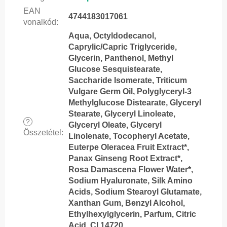
EAN
4744183017061
vonalkód
:
Aqua, Octyldodecanol,
Caprylic/Capric Triglyceride,
Glycerin, Panthenol, Methyl
Glucose Sesquistearate,
Saccharide Isomerate, Triticum
Vulgare Germ Oil, Polyglyceryl-3
Methylglucose Distearate, Glyceryl
Stearate, Glyceryl Linoleate,
?
Glyceryl Oleate, Glyceryl
Összetétel
:
Linolenate, Tocopheryl Acetate,
Euterpe Oleracea Fruit Extract*,
Panax Ginseng Root Extract*,
Rosa Damascena Flower Water*,
Sodium Hyaluronate, Silk Amino
Acids, Sodium Stearoyl Glutamate,
Xanthan Gum, Benzyl Alcohol,
Ethylhexylglycerin, Parfum, Citric
Acid, CI 14720.