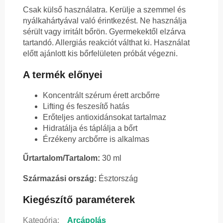
Csak külső használatra. Kerülje a szemmel és
nyálkahártyával való érintkezést. Ne használja
sérült vagy irritált bőrön. Gyermekektől elzárva
tartandó. Allergiás reakciót válthat ki. Használat
előtt ajánlott kis bőrfelületen próbát végezni.
A termék előnyei
Koncentrált szérum érett arcbőrre
Lifting és feszesítő hatás
Erőteljes antioxidánsokat tartalmaz
Hidratálja és táplálja a bőrt
Érzékeny arcbőrre is alkalmas
Űrtartalom/Tartalom:
30 ml
Származási ország:
Észtország
Kiegészítő paraméterek
Kategória
:
Arcápolás