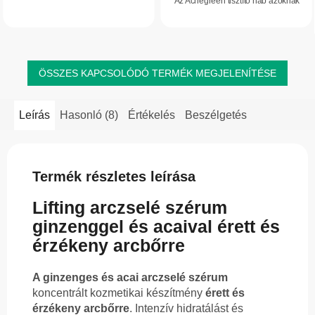
Az Acnegreen tisztító hab azoknak
puhává, simává, ápolttá teszi a bőrt.
készült, akik aknés, zsíros vagy
problémás bőrrel küzdenek. Növényi...
ÖSSZES KAPCSOLÓDÓ TERMÉK MEGJELENÍTÉSE
Leírás
Hasonló (8)
Értékelés
Beszélgetés
Termék részletes leírása
Lifting arczselé szérum
ginzenggel és acaival érett és
érzékeny arcbőrre
A ginzenges és acai arczselé szérum
koncentrált kozmetikai készítmény
érett és
érzékeny arcbőrre
. Intenzív hidratálást és