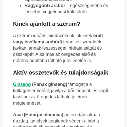
Ragyogóbb arcbőr
– egészségesebb és
frissebb megjelenést kölcsönöz.
Kinek ajánlott a szérum?
A szérum ideális mindazoknak, akiknek
érett
vagy érzékeny arcbőrük
van, és szeretnék
javítani annak feszességét, hidratáltságát és
összképét. Alkalmas az öregedés első és
előrehaladottabb látható jelei esetén is.
Aktív összetevők és tulajdonságaik
Ginzeng
(Panax ginseng)
támogatja a
kollagéntermelést, javítja a bőr tónusát, és segít
lassítani az öregedés látható jeleinek
megjelenését.
Acai (Euterpe oleracea)
antioxidánsokban
gazdag, amelyek segítenek védeni a bőrt a