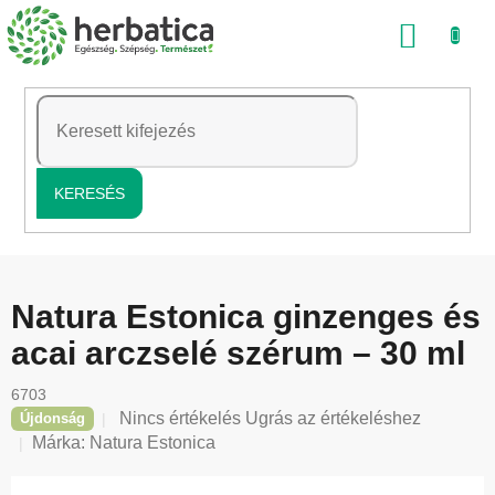
Ugrás
KOSÁ
a
fő
tartalomhoz
KERESÉS
Natura Estonica ginzenges és
acai arczselé szérum – 30 ml
6703
A
Nincs értékelés
Ugrás az értékeléshez
Újdonság
termék
Márka:
Natura Estonica
átlagos
értékelése