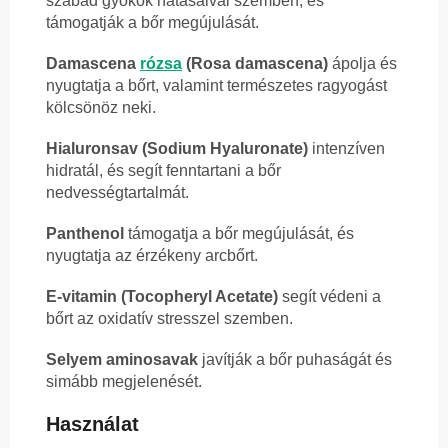
szabad gyökök hatásaival szemben, és
támogatják a bőr megújulását.
Damascena
rózsa
(Rosa damascena)
ápolja és
nyugtatja a bőrt, valamint természetes ragyogást
kölcsönöz neki.
Hialuronsav (Sodium Hyaluronate)
intenzíven
hidratál, és segít fenntartani a bőr
nedvességtartalmát.
Panthenol
támogatja a bőr megújulását, és
nyugtatja az érzékeny arcbőrt.
E-vitamin (Tocopheryl Acetate)
segít védeni a
bőrt az oxidatív stresszel szemben.
Selyem aminosavak
javítják a bőr puhaságát és
simább megjelenését.
Használat