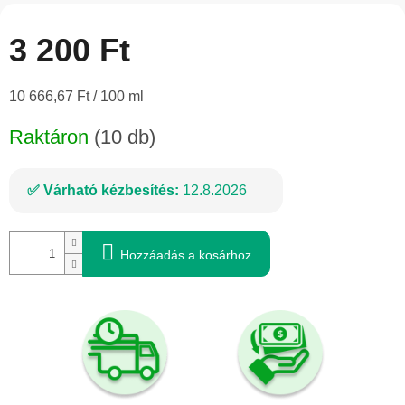
3 200 Ft
Egységár:
10 666,67 Ft / 100 ml
Raktáron
(10 db)
Várható kézbesítés:
12.8.2026
Hozzáadás a kosárhoz