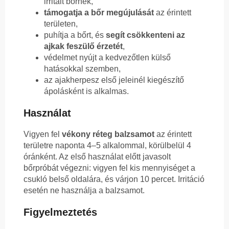
irritált bőrnek,
támogatja a bőr megújulását
az érintett
területen,
puhítja a bőrt, és
segít csökkenteni az
ajkak feszülő érzetét
,
védelmet nyújt a kedvezőtlen külső
hatásokkal szemben,
az ajakherpesz első jeleinél kiegészítő
ápolásként is alkalmas.
Használat
Vigyen fel
vékony réteg balzsamot
az érintett
területre naponta 4–5 alkalommal, körülbelül 4
óránként. Az első használat előtt javasolt
bőrpróbát végezni: vigyen fel kis mennyiséget a
csukló belső oldalára, és várjon 10 percet. Irritáció
esetén ne használja a balzsamot.
Figyelmeztetés