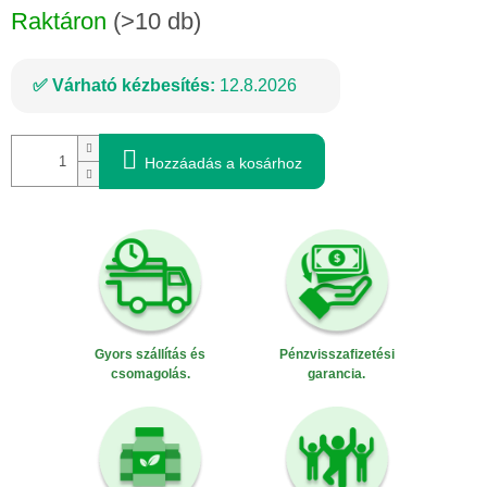
Raktáron
(>10 db)
Várható kézbesítés:
12.8.2026
Hozzáadás a kosárhoz
Gyors szállítás és
Pénzvisszafizetési
csomagolás.
garancia.