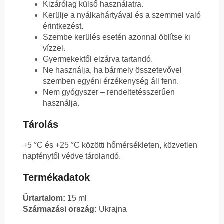
Kizárólag külső használatra.
Kerülje a nyálkahártyával és a szemmel való
érintkezést.
Szembe kerülés esetén azonnal öblítse ki
vízzel.
Gyermekektől elzárva tartandó.
Ne használja, ha bármely összetevővel
szemben egyéni érzékenység áll fenn.
Nem gyógyszer – rendeltetésszerűen
használja.
Tárolás
+5 °C és +25 °C közötti hőmérsékleten, közvetlen
napfénytől védve tárolandó.
Termékadatok
Űrtartalom:
15 ml
Származási ország:
Ukrajna