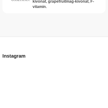
kivonat, grapefruitmag-kivonat, F-
vitamin.
L
á
b
Instagram
l
é
c