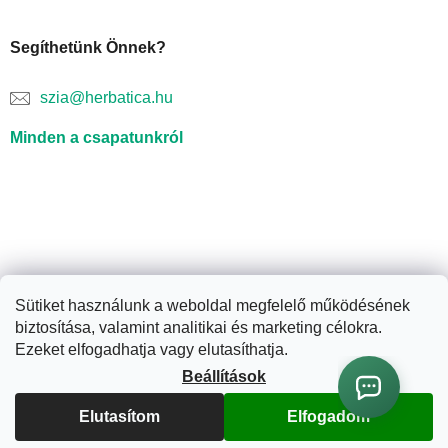
Segíthetünk Önnek?
szia@herbatica.hu
Minden a csapatunkról
Sütiket használunk a weboldal megfelelő működésének
biztosítása, valamint analitikai és marketing célokra.
Shoptet készítette
Ezeket elfogadhatja vagy elutasíthatja.
Beállítások
Copyright 2026
Herbatica.hu
. Minden jog fenntartva.
Süti
Elutasítom
Elfogadom
beállítások szerkesztése