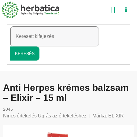
Ugrás
KOSÁ
a
fő
tartalomhoz
KERESÉS
Anti Herpes krémes balzsam
– Elixir – 15 ml
2045
A
Nincs értékelés
Ugrás az értékeléshez
Márka:
ELIXIR
termék
átlagos
értékelése