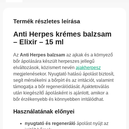
Termék részletes leírása
Anti Herpes krémes balzsam
– Elixir – 15 ml
Az
Anti Herpes balzsam
az ajkak és a környező
bőr ápolására készült herpeszes jellegű
elváltozások, közismert nevén
ajakherpesz
megjelenésekor. Nyugtató hatású ápolást biztosít,
segít mérsékelni a bőrpírt és az irritációt, valamint
támogatja a bőr regenerálódását. Ajaktetoválás
után kiegészítő ápolásként is ajánlott, amikor a
bőr érzékenyebb és könnyebben irritálódhat.
Használatának előnyei
nyugtató és regeneráló
ápolást nyújt az