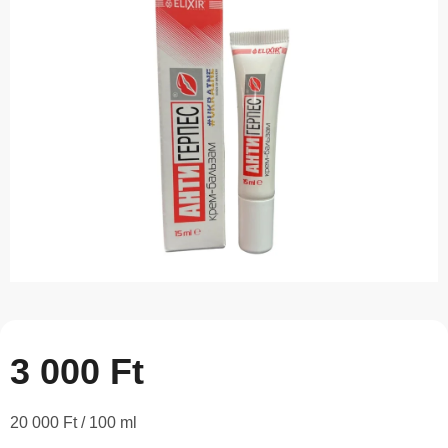
5-
ből
0,0
csillag.
3 000 Ft
Egységár:
20 000 Ft / 100 ml