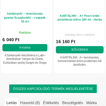
Sárkányvér – természetes
KARTALIN® - A+ Psori krém
gyanta Ecuadorból – cseppek
problémás bőrre 100 ml - Herba
50 ml
A
A
Raktáron
termék
Jelenleg nincs raktáron
termék
6 040 Ft
átlagos
16 160 Ft
átlagos
értékelése
értékelése
Kosárba
5-
BŐVEBBEN
5-
ből
A Sárkányvér készítmény a Latin-
ből
A KARTALIN® - A+ természetes,
5,0
Amerikában Sangre de Grado,
5,0
hormonmentes krém problémás bőr
Európában pedig Sangre de Drago
csillag.
ápolására.
csillag.
néven ismert anyagot tartalmazza: a
sárkányfa természetes gyantáját.
Ecuador és Peru...
ÖSSZES KAPCSOLÓDÓ TERMÉK MEGJELENÍTÉSE
Leírás
Hasonló (8)
Értékelés
Beszélgetés
Márka