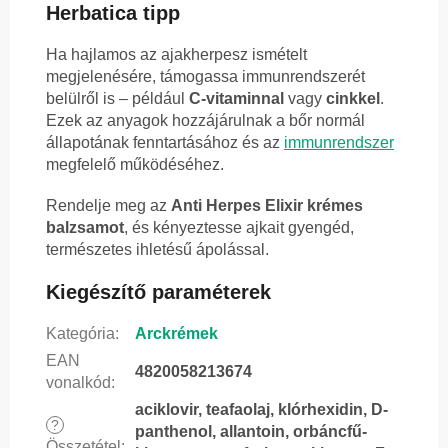
Herbatica tipp
Ha hajlamos az ajakherpesz ismételt
megjelenésére, támogassa immunrendszerét
belülről is – például
C-vitaminnal
vagy
cinkkel
.
Ezek az anyagok hozzájárulnak a bőr normál
állapotának fenntartásához és az
immunrendszer
megfelelő működéséhez.
Rendelje meg az
Anti Herpes Elixir krémes
balzsamot
, és kényeztesse ajkait gyengéd,
természetes ihletésű ápolással.
Kiegészítő paraméterek
Kategória
:
Arckrémek
EAN
4820058213674
vonalkód
:
aciklovir, teafaolaj, klórhexidin, D-
?
panthenol, allantoin, orbáncfű-
Összetétel
: