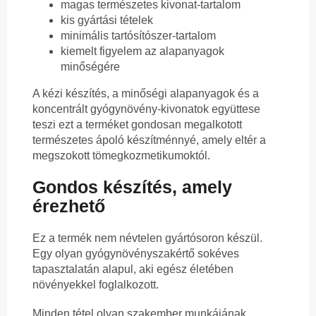
magas természetes kivonat-tartalom
kis gyártási tételek
minimális tartósítószer-tartalom
kiemelt figyelem az alapanyagok
minőségére
A kézi készítés, a minőségi alapanyagok és a
koncentrált gyógynövény-kivonatok együttese
teszi ezt a terméket gondosan megalkotott
természetes ápoló készítménnyé, amely eltér a
megszokott tömegkozmetikumoktól.
Gondos készítés, amely
érezhető
Ez a termék nem névtelen gyártósoron készül.
Egy olyan gyógynövényszakértő sokéves
tapasztalatán alapul, aki egész életében
növényekkel foglalkozott.
Minden tétel olyan szakember munkájának