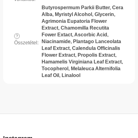
Butyrospermum Parkii Butter, Cera
Alba, Myristyl Alcohol, Glycerin,
Agrimonia Eupatoria Flower
Extract, Chamomilla Recutita
Fower Extact, Ascorbic Acid,
?
Niacinamide, Plantago Lanceolata
Összetétel
:
Leaf Extract, Calendula Officinalis
Flower Extract, Propolis Extract,
Hamamelis Virginiana Leaf Extract,
Tocopherol, Melaleuca Alternifolia
Leaf Oil, Linalool
L
á
b