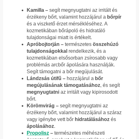
Kamilla –
segít megnyugtatni az irritált és
érzékeny bőrt, valamint hozzájárul a
bőrpír
és a viszkető érzet mérsékléséhez. A
kozmetikában bőrápoló és hidratáló
tulajdonságai miatt is értékelt.
Apróbojtorján –
természetes
összehúzó
tulajdonságokkal
rendelkezik, és a
kozmetikában elsősorban zsírosabb vagy
problémás arcbőr ápolására használják.
Segít támogatni a bőr megújulását.
Lándzsás útifű –
hozzájárul a
bőr
megújulásának támogatásához
, és segít
megnyugtatni
az irritált vagy kipirosodott
bőrt.
Körömvirág –
segít megnyugtatni az
érzékeny bőrt, valamint hozzájárul a száraz
vagy igénybe vett bőr
hidratálásához
és
ápolásához
.
Propolisz
–
természetes méhészeti