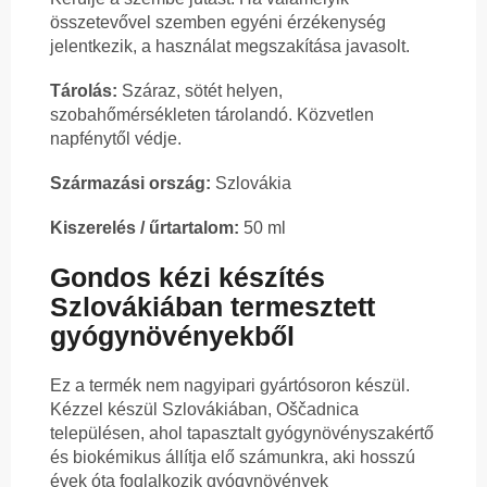
összetevővel szemben egyéni érzékenység
jelentkezik, a használat megszakítása javasolt.
Tárolás:
Száraz, sötét helyen,
szobahőmérsékleten tárolandó. Közvetlen
napfénytől védje.
Származási ország:
Szlovákia
Kiszerelés / űrtartalom:
50 ml
Gondos kézi készítés
Szlovákiában termesztett
gyógynövényekből
Ez a termék nem nagyipari gyártósoron készül.
Kézzel készül Szlovákiában, Oščadnica
településen, ahol tapasztalt gyógynövényszakértő
és biokémikus állítja elő számunkra, aki hosszú
évek óta foglalkozik gyógynövények