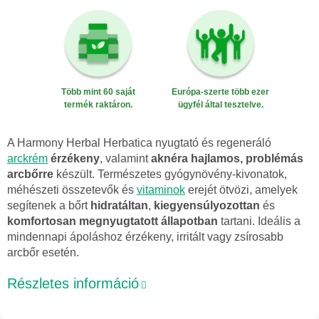
Több mint 60 saját
Európa-szerte több ezer
termék raktáron.
ügyfél által tesztelve.
A Harmony Herbal Herbatica nyugtató és regeneráló
arckrém
érzékeny
, valamint
aknéra hajlamos, problémás
arcbőrre
készült. Természetes gyógynövény-kivonatok,
méhészeti összetevők és
vitaminok
erejét ötvözi, amelyek
segítenek a bőrt
hidratáltan
,
kiegyensúlyozottan
és
komfortosan megnyugtatott állapotban
tartani. Ideális a
mindennapi ápoláshoz érzékeny, irritált vagy zsírosabb
arcbőr esetén.
Részletes információ