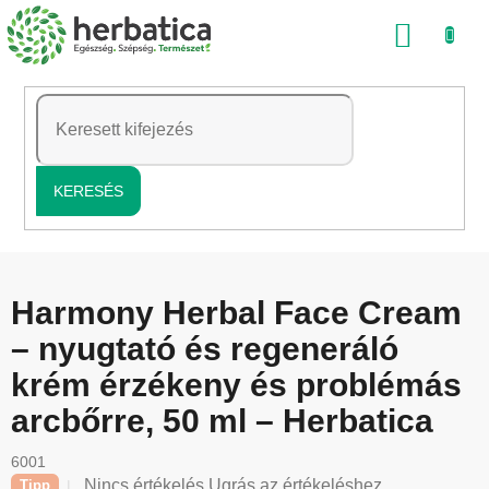
Ugrás
KOSÁ
a
fő
tartalomhoz
KERESÉS
Harmony Herbal Face Cream
– nyugtató és regeneráló
krém érzékeny és problémás
arcbőrre, 50 ml – Herbatica
6001
A
Nincs értékelés
Ugrás az értékeléshez
Tipp