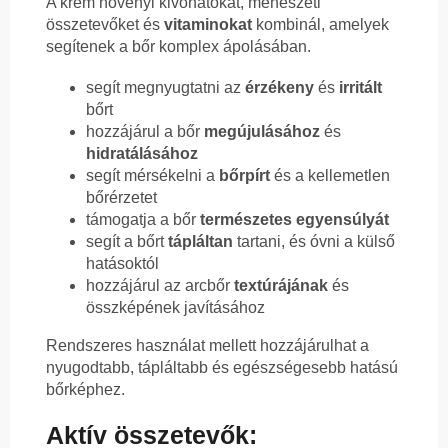
A krém növényi kivonatokat, méhészeti
összetevőket és
vitaminokat
kombinál, amelyek
segítenek a bőr komplex ápolásában.
segít megnyugtatni az
érzékeny
és
irritált
bőrt
hozzájárul a bőr
megújulásához
és
hidratálásához
segít mérsékelni a
bőrpírt
és a kellemetlen
bőrérzetet
támogatja a bőr
természetes egyensúlyát
segít a bőrt
tápláltan
tartani, és óvni a külső
hatásoktól
hozzájárul az arcbőr
textúrájának
és
összképének javításához
Rendszeres használat mellett hozzájárulhat a
nyugodtabb, tápláltabb és egészségesebb hatású
bőrképhez.
Aktív összetevők: