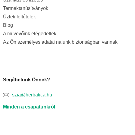
Terméktanúsítványok
Üzleti feltételek
Blog
A mi vevőink elégedettek
Az Ön személyes adatai nálunk biztonságban vannak
Segíthetünk Önnek?
szia@herbatica.hu
Minden a csapatunkról