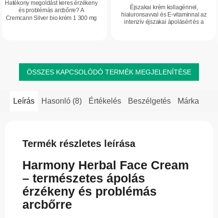
Hatékony megoldást keres érzékeny
Éjszakai krém kollagénnel,
és problémás arcbőrre? A
hialuronsavval és E-vitaminnal az
Cremcann Silver bio krém 1 300 mg
intenzív éjszakai ápolásért és a
CBD-vel és ezüst-citráttal nyugtatja
feszesebb bőrérzetért. Mélyen
a bőrt, támogatja komfortérzetét és
hidratál, táplálja és óvja az arcbőrt az
természetes...
éjszaka...
ÖSSZES KAPCSOLÓDÓ TERMÉK MEGJELENÍTÉSE
Leírás
Hasonló (8)
Értékelés
Beszélgetés
Márka
Termék részletes leírása
Harmony Herbal Face Cream
– természetes ápolás
érzékeny és problémás
arcbőrre