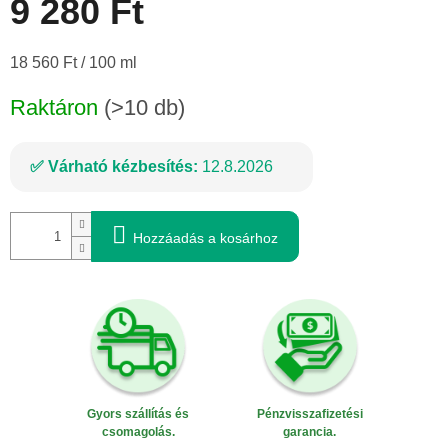
9 280 Ft
Egységár:
18 560 Ft / 100 ml
Raktáron
(>10 db)
Várható kézbesítés:
12.8.2026
Hozzáadás a kosárhoz
Gyors szállítás és
Pénzvisszafizetési
csomagolás.
garancia.