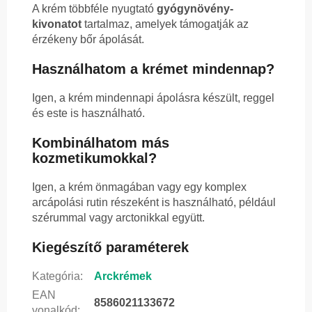
A krém többféle nyugtató
gyógynövény-
kivonatot
tartalmaz, amelyek támogatják az
érzékeny bőr ápolását.
Használhatom a krémet mindennap?
Igen, a krém mindennapi ápolásra készült, reggel
és este is használható.
Kombinálhatom más
kozmetikumokkal?
Igen, a krém önmagában vagy egy komplex
arcápolási rutin részeként is használható, például
szérummal vagy arctonikkal együtt.
Kiegészítő paraméterek
Kategória
:
Arckrémek
EAN
8586021133672
vonalkód
: