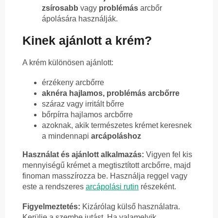
zsírosabb
vagy
problémás
arcbőr
ápolására használják.
Kinek ajánlott a krém?
A krém különösen ajánlott:
érzékeny arcbőrre
aknéra hajlamos, problémás arcbőrre
száraz vagy irritált bőrre
bőrpírra hajlamos arcbőrre
azoknak, akik természetes krémet keresnek
a mindennapi
arcápoláshoz
Használat és ajánlott alkalmazás:
Vigyen fel kis
mennyiségű krémet a megtisztított arcbőrre, majd
finoman masszírozza be. Használja reggel vagy
este a rendszeres
arcápolási rutin
részeként.
Figyelmeztetés:
Kizárólag külső használatra.
Kerülje a szembe jutást. Ha valamelyik