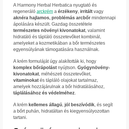
A Harmony Herbal Herbatica nyugtató és
regeneráló
arckrém
a
érzékeny
,
irritált
vagy
aknéra hajlamos, problémás arcbőr
mindennapi
ápolására készült. Gazdag összetétele
természetes növényi kivonatokat
, valamint
hidratáló és tápláló összetevőket kombinál,
amelyeket a kozmetikában a bőr természetes
egyensúlyának támogatására használnak.
A krém formuláját úgy alakították ki, hogy
komplex bőrápolást
nyújtson.
Gyógynövény-
kivonatokat
, méhészeti összetevőket,
vitaminokat
és tápláló olajokat tartalmaz,
amelyek hozzájárulnak a bőr hidratálásához,
táplálásához és védelméhez
.
A krém
kellemes állagú
,
jól beszívódik
, és segít
a bőrt puhán, hidratáltan és kiegyensúlyozottan
tartani.