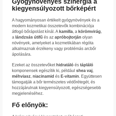
Gyógynövényes szinergia a
kiegyensúlyozott bőrképért
A hagyományosan értékelt gyógynövények és a
modern kozmetikai összetevők kombinációja
átfogó bőrápolást kínál. A
kamilla
, a
körömvirág
,
a
lándzsás útifű
és az
apróbojtorján
olyan
növények, amelyeket a kozmetikában régóta
alkalmaznak érzékeny vagy problémás arcbőr
ápolására.
Ezeket az összetevőket
hidratáló
és
tápláló
komponensek egészítik ki, például
shea vaj
,
méhviasz
,
niacinamid
és
E-vitamin
. Együttesen
támogatják a bőr természetes védőrétegét, és
hozzájárulnak kiegyensúlyozott, egészségesebb
megjelenéséhez.
Fő előnyök: