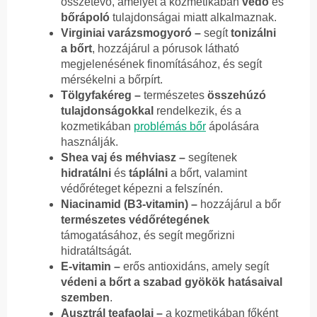
összetevő, amelyet a kozmetikában
védő
és
bőrápoló
tulajdonságai miatt alkalmaznak.
Virginiai varázsmogyoró –
segít
tonizálni
a bőrt
, hozzájárul a pórusok látható
megjelenésének finomításához, és segít
mérsékelni a bőrpírt.
Tölgyfakéreg –
természetes
összehúzó
tulajdonságokkal
rendelkezik, és a
kozmetikában
problémás bőr
ápolására
használják.
Shea vaj és méhviasz –
segítenek
hidratálni
és
táplálni
a bőrt, valamint
védőréteget képezni a felszínén.
Niacinamid (B3-vitamin) –
hozzájárul a bőr
természetes védőrétegének
támogatásához, és segít megőrizni
hidratáltságát.
E-vitamin –
erős antioxidáns, amely segít
védeni a bőrt a szabad gyökök hatásaival
szemben
.
Ausztrál teafaolaj –
a kozmetikában főként