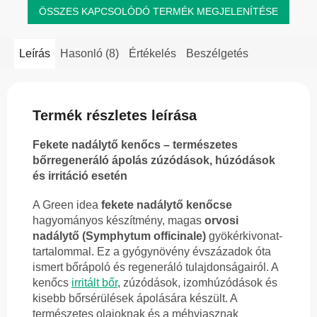
ÖSSZES KAPCSOLÓDÓ TERMÉK MEGJELENÍTÉSE
Leírás
Hasonló (8)
Értékelés
Beszélgetés
Termék részletes leírása
Fekete nadálytő kenőcs – természetes
bőrregeneráló ápolás zúzódások, húzódások
és irritáció esetén
A Green idea
fekete nadálytő kenőcse
hagyományos készítmény, magas
orvosi
nadálytő (Symphytum officinale)
gyökérkivonat-
tartalommal. Ez a gyógynövény évszázadok óta
ismert bőrápoló és regeneráló tulajdonságairól. A
kenőcs
irritált bőr
, zúzódások, izomhúzódások és
kisebb bőrsérülések ápolására készült. A
természetes olajoknak és a méhviasznak