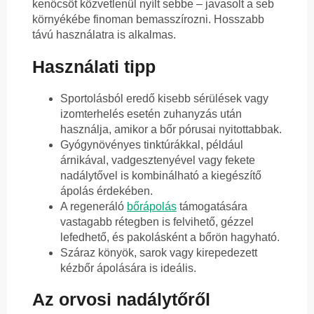
kenőcsöt közvetlenül nyílt sebbe – javasolt a seb
környékébe finoman bemasszírozni. Hosszabb
távú használatra is alkalmas.
Használati tipp
Sportolásból eredő kisebb sérülések vagy
izomterhelés esetén zuhanyzás után
használja, amikor a bőr pórusai nyitottabbak.
Gyógynövényes tinktúrákkal, például
árnikával, vadgesztenyével vagy fekete
nadálytővel is kombinálható a kiegészítő
ápolás érdekében.
A regeneráló
bőrápolás
támogatására
vastagabb rétegben is felvihető, gézzel
lefedhető, és pakolásként a bőrön hagyható.
Száraz könyök, sarok vagy kirepedezett
kézbőr ápolására is ideális.
Az orvosi nadálytőről