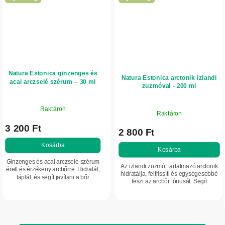
Natura Estonica ginzenges és
Natura Estonica arctonik izlandi
acai arczselé szérum – 30 ml
zuzmóval - 200 ml
Raktáron
Raktáron
3 200 Ft
2 800 Ft
Kosárba
Kosárba
Ginzenges és acai arczselé szérum
Az izlandi zuzmót tartalmazó arctonik
érett és érzékeny arcbőrre. Hidratál,
hidratálja, felfrissíti és egységesebbé
táplál, és segít javítani a bőr
teszi az arcbőr tónusát. Segít
rugalmasságát. Támogatja a
szabályozni a faggyútermelést,
fiatalosabb megjelenést, feszesebb
nyugtatja a bőrt, és üde megjelenést...
és...