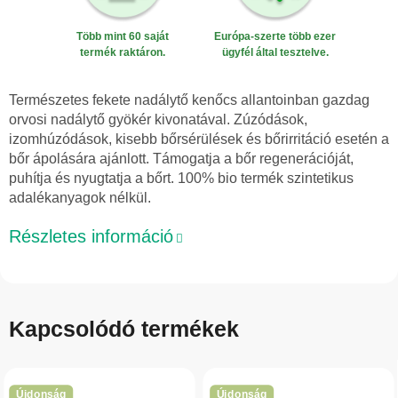
Több mint 60 saját
Európa-szerte több ezer
termék raktáron.
ügyfél által tesztelve.
Természetes fekete nadálytő kenőcs allantoinban gazdag
orvosi nadálytő gyökér kivonatával. Zúzódások,
izomhúzódások, kisebb bőrsérülések és bőrirritáció esetén a
bőr ápolására ajánlott. Támogatja a bőr regenerációját,
puhítja és nyugtatja a bőrt. 100% bio termék szintetikus
adalékanyagok nélkül.
Részletes információ
Kapcsolódó termékek
Újdonság
Újdonság