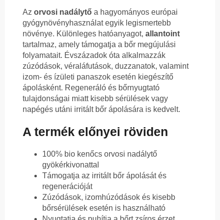
Az
orvosi nadálytő
a hagyományos európai
gyógynövényhasználat egyik legismertebb
növénye. Különleges hatóanyagot,
allantoint
tartalmaz, amely támogatja a bőr megújulási
folyamatait. Évszázadok óta alkalmazzák
zúzódások, véraláfutások, duzzanatok, valamint
izom- és ízületi panaszok esetén kiegészítő
ápolásként. Regeneráló és bőrnyugtató
tulajdonságai miatt kisebb sérülések vagy
napégés utáni irritált bőr ápolására is kedvelt.
A termék előnyei röviden
100% bio kenőcs orvosi nadálytő
gyökérkivonattal
Támogatja az irritált bőr ápolását és
regenerációját
Zúzódások, izomhúzódások és kisebb
bőrsérülések esetén is használható
Nyugtatja és puhítja a bőrt zsíros érzet