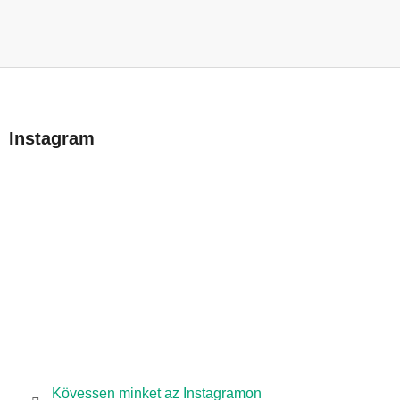
L
á
b
Instagram
l
é
c
Kövessen minket az Instagramon