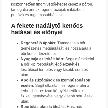
köszönhetően finom védőréteget képez a bőrön,
támogatja annak regenerációját, miközben
puhává és rugalmasabbá teszi.
A fekete nadálytő kenőcs
hatásai és előnyei
Regeneráló ápolás:
Támogatja a bőr
természetes megújulását, és hozzájárul a
bőr komfortérzetéhez.
Nyugtatja az irritált bőrt:
Segít mérsékelni
a bőr kipirosodását, égő érzetét és
feszülését terhelés vagy kisebb sérülés
után.
Ápolás zúzódások és izomhúzódások
esetén:
Segít ellazítani és regenerálni a
terhelt bőr- és izomkörnyéki területeket
fizikai igénybevétel vagy kisebb sérülések
után.
Sportolás után is ideális:
Hasznos