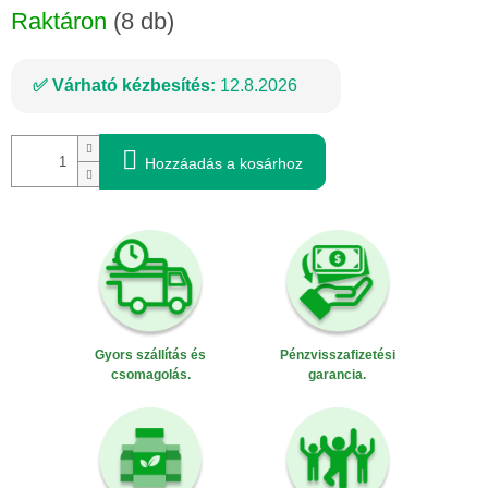
Raktáron
(8 db)
Várható kézbesítés:
12.8.2026
Hozzáadás a kosárhoz
Gyors szállítás és
Pénzvisszafizetési
csomagolás.
garancia.