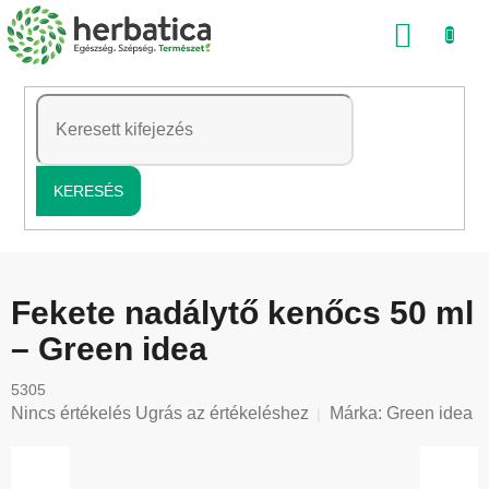
Ugrás
KOSÁ
a
fő
tartalomhoz
KERESÉS
Fekete nadálytő kenőcs 50 ml
– Green idea
5305
A
Nincs értékelés
Ugrás az értékeléshez
Márka:
Green idea
termék
átlagos
értékelése