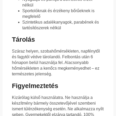
nélkül
Sportolóknak és érzékeny bőrűeknek is
megfelelő
Szintetikus adalékanyagok, parabének és
tartósítószerek nélkül
Tárolás
Száraz helyen, szobahőmérsékleten, napfénytől
és fagytól védve tárolandó. Felbontás után 6
hónapon belül használja fel. Alacsonyabb
hőmérsékleten a kenőcs megkeményedhet – ez
természetes jelenség.
Figyelmeztetés
Kizárólag külső használatra. Ne használja a
készítmény bármely összetevőjével szembeni
ismert túlérzékenység esetén. Ne alkalmazza nyílt
seben. Gyermekektől elzárva tartandó. 100%