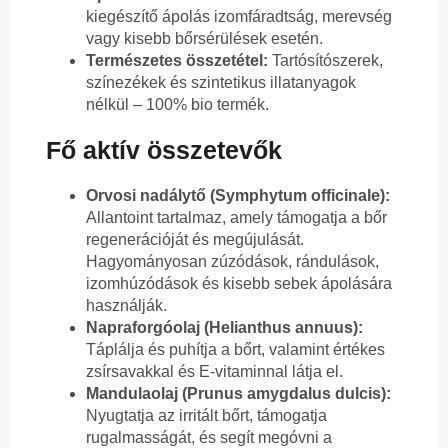
kiegészítő ápolás izomfáradtság, merevség
vagy kisebb bőrsérülések esetén.
Természetes összetétel:
Tartósítószerek,
színezékek és szintetikus illatanyagok
nélkül – 100% bio termék.
Fő aktív összetevők
Orvosi nadálytő (Symphytum officinale):
Allantoint tartalmaz, amely támogatja a bőr
regenerációját és megújulását.
Hagyományosan zúzódások, rándulások,
izomhúzódások és kisebb sebek ápolására
használják.
Napraforgóolaj (Helianthus annuus):
Táplálja és puhítja a bőrt, valamint értékes
zsírsavakkal és E-vitaminnal látja el.
Mandulaolaj (Prunus amygdalus dulcis):
Nyugtatja az irritált bőrt, támogatja
rugalmasságát, és segít megóvni a