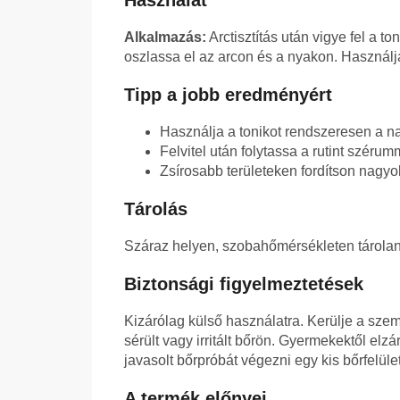
Használat
Alkalmazás:
Arctisztítás után vigye fel a 
oszlassa el az arcon és a nyakon. Használja
Tipp a jobb eredményért
Használja a tonikot rendszeresen a na
Felvitel után folytassa a rutint széru
Zsírosabb területeken fordítson nagyo
Tárolás
Száraz helyen, szobahőmérsékleten tárolan
Biztonsági figyelmeztetések
Kizárólag külső használatra. Kerülje a sze
sérült vagy irritált bőrön. Gyermekektől elzá
javasolt bőrpróbát végezni egy kis bőrfelüle
A termék előnyei