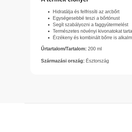
Hidratálja és felfrissíti az arcbőrt
Egységesebbé teszi a bőrtónust
Segít szabályozni a faggyútermelést
Természetes növényi kivonatokat tart
Érzékeny és kombinált bőrre is alkal
Űrtartalom/Tartalom:
200 ml
Származási ország:
Észtország
L
á
b
l