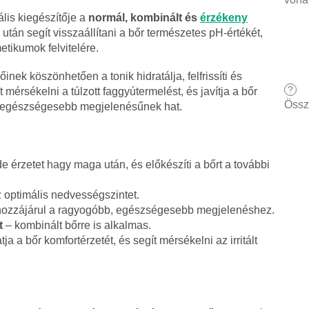
lis kiegészítője a
normál, kombinált és
érzékeny
után segít visszaállítani a bőr természetes pH-értékét,
metikumok felvitelére.
nek köszönhetően a tonik hidratálja, felfrissíti és
?
mérsékelni a túlzott faggyútermelést, és javítja a bőr
Össz
s egészségesebb megjelenésűnek hat.
e érzetet hagy maga után, és előkészíti a bőrt a további
z optimális nedvességszintet.
ozzájárul a ragyogóbb, egészségesebb megjelenéshez.
t
– kombinált bőrre is alkalmas.
ja a bőr komfortérzetét, és segít mérsékelni az irritált