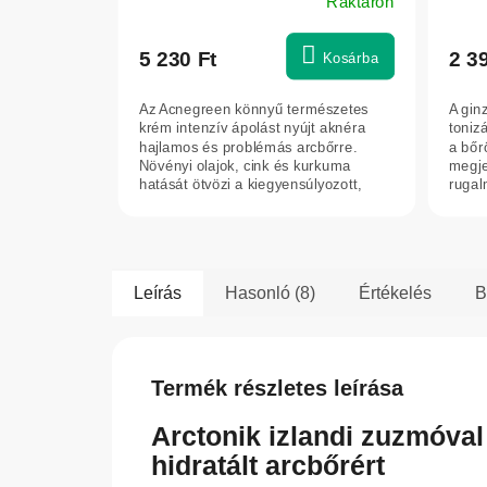
Raktáron
5 230 Ft
2 3
Kosárba
Az Acnegreen könnyű természetes
A ginz
krém intenzív ápolást nyújt aknéra
tonizá
hajlamos és problémás arcbőrre.
a bőr
Növényi olajok, cink és kurkuma
megje
hatását ötvözi a kiegyensúlyozott,
rugal
hidratált...
tónusá
Leírás
Hasonló (8)
Értékelés
B
Termék részletes leírása
Arctonik izlandi zuzmóval
hidratált arcbőrért