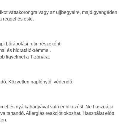
tonikot vattakorongra vagy az ujjbegyeire, majd gyengéden
 reggel és este.
pi bőrápolási rutin részeként.
mmal és hidratálókrémmel.
bb figyelmet a T-zónára.
dó. Közvetlen napfénytől védendő.
mmel és nyálkahártyával való érintkezést. Ne használja
rva tartandó. Allergiás reakciót okozhat. Használat előtt
ten.