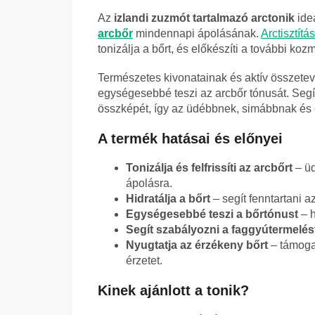
Az
izlandi zuzmót tartalmazó arctonik
ideá
arcbőr
mindennapi ápolásának.
Arctisztítás
tonizálja a bőrt, és előkészíti a további koz
Természetes kivonatainak és aktív összetevői
egységesebbé teszi az arcbőr tónusát. Segít 
összképét, így az üdébbnek, simábbnak é
A termék hatásai és előnyei
Tonizálja és felfrissíti az arcbőrt
– üd
ápolásra.
Hidratálja a bőrt
– segít fenntartani a
Egységesebbé teszi a bőrtónust
– h
Segít szabályozni a faggyútermelés
Nyugtatja az érzékeny bőrt
– támogat
érzetet.
Kinek ajánlott a tonik?