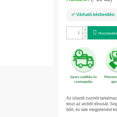
Várható kézbesítés:
Hozzáadás
Gyors szállítás és
Pénzviss
csomagolás.
gar
Az izlandi zuzmót tartalmazó
teszi az arcbőr tónusát. Se
bőrt, és üde megjelenést k