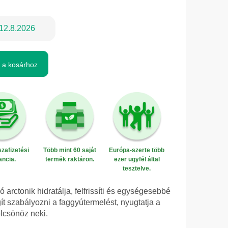
12.8.2026
 a kosárhoz
zafizetési
Több mint 60 saját
Európa-szerte több
ancia.
termék raktáron.
ezer ügyfél által
tesztelve.
 arctonik hidratálja, felfrissíti és egységesebbé
gít szabályozni a faggyútermelést, nyugtatja a
ölcsönöz neki.