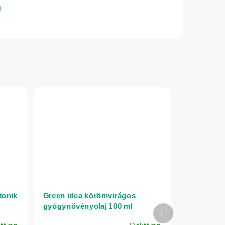
tonik
Green idea körömvirágos
gyógynövényolaj 100 ml
Következő
termék