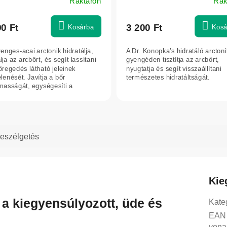
Raktáron
Rak
90 Ft
3 200 Ft
Kosárba
Kosá
enges-acai arctonik hidratálja,
A Dr. Konopka’s hidratáló arctoni
lja az arcbőrt, és segít lassítani
gyengéden tisztítja az arcbőrt,
öregedés látható jeleinek
nyugtatja és segít visszaállítani
lenését. Javítja a bőr
természetes hidratáltságát.
masságát, egységesíti a
t,...
eszélgetés
Kie
 a kiegyensúlyozott, üde és
Kate
EAN
vona