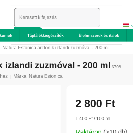
KERESÉS
ikumok
Táplálékkiegészítők
Élelmiszerek és italok
Natura Estonica arctonik izlandi zuzmóval - 200 ml
 izlandi zuzmóval - 200 ml
6708
shez
Márka:
Natura Estonica
2 800 Ft
Egységár:
1 400 Ft / 100 ml
Raktáron
(>10 db)