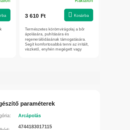
táron
Raktáron
3 610 Ft
rba
Kosárba
k
Természetes körömvirágolaj a bőr
ápolására, puhítására és
regenerálódásának támogatására.
Segít komfortosabbá tenni az irritált,
viszkető, enyhén megégett vagy
heges bőrt....
gészítő paraméterek
gória
:
Arcápolás
4744183017115
lkód
: