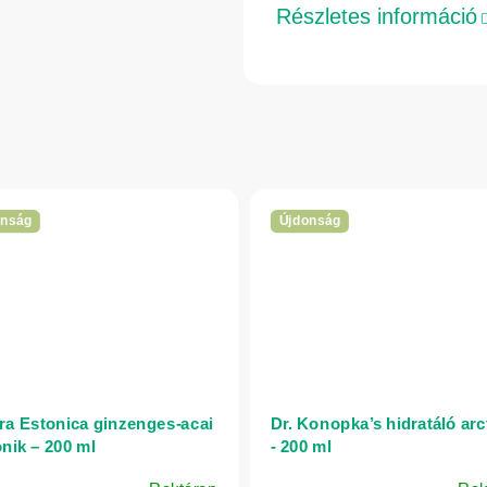
Részletes információ
onság
Újdonság
ra Estonica ginzenges-acai
Dr. Konopka’s hidratáló arc
onik – 200 ml
- 200 ml