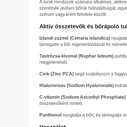
A tonik mindazok számára alkalmas, akikn
szeretnék javítani bőrük hidratáltságát, egy
szérum vagy krém felvitele között.
Aktív összetevők és bőrápoló tu
Izlandi zuzmó (Cetraria islandica)
nyugtató
támogatni a bőr regenerálódását és mérsékelni
Tavirózsa-kivonat (Nuphar luteum)
puhítj
megjelenését.
Cink (Zinc PCA)
segít szabályozni a faggyú
Hialuronsav (Sodium Hyaluronate)
hidrat
C-vitamin (Sodium Ascorbyl Phosphate)
összetevőként ismert.
Panthenol
nyugtatja a bőrt, és támogatja r