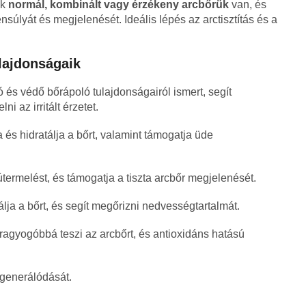
ek
normál, kombinált vagy érzékeny arcbőrük
van, és
ensúlyát és megjelenését. Ideális lépés az arctisztítás és a
lajdonságaik
 és védő bőrápoló tulajdonságairól ismert, segít
 az irritált érzetet.
a és hidratálja a bőrt, valamint támogatja üde
termelést, és támogatja a tiszta arcbőr megjelenését.
álja a bőrt, és segít megőrizni nedvességtartalmát.
ragyogóbbá teszi az arcbőrt, és antioxidáns hatású
egenerálódását.