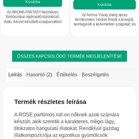
Kosárba
Kosárba
Az AROMA FANTASY kézműves
Az Aroma Ylang ylang spray
fürdőszobai légfrissítő különböző
természetes módon frissíti a levegőt,
illatú, kézzel készített szappanokból
semlegesíti a kellemetlen szagokat, és
készül, amelyek természetesen és
támogatja a lelki egyensúlyt. A
finoman illatosítják a teret. Nem
Cananga odorata illóolaja nyugtató,...
igényel...
ÖSSZES KAPCSOLÓDÓ TERMÉK MEGJELENÍTÉSE
Leírás
Hasonló (2)
Értékelés
Beszélgetés
Termék részletes leírása
A ROSE parfümös roll-on nőknek azok számára
készült, akik szeretik a karakteres, mégis lágy,
titokzatos hangulatú illatokat. Rendkívül gazdag
illatkompozíciója az egzotikus gyümölcsök