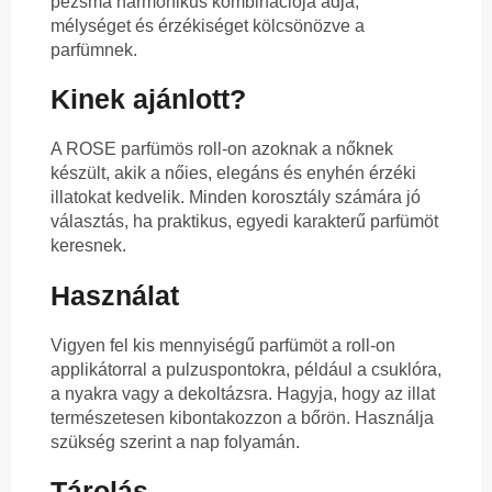
pézsma harmonikus kombinációja adja,
mélységet és érzékiséget kölcsönözve a
parfümnek.
Kinek ajánlott?
A ROSE parfümös roll-on azoknak a nőknek
készült, akik a nőies, elegáns és enyhén érzéki
illatokat kedvelik. Minden korosztály számára jó
választás, ha praktikus, egyedi karakterű parfümöt
keresnek.
Használat
Vigyen fel kis mennyiségű parfümöt a roll-on
applikátorral a pulzuspontokra, például a csuklóra,
a nyakra vagy a dekoltázsra. Hagyja, hogy az illat
természetesen kibontakozzon a bőrön. Használja
szükség szerint a nap folyamán.
Tárolás