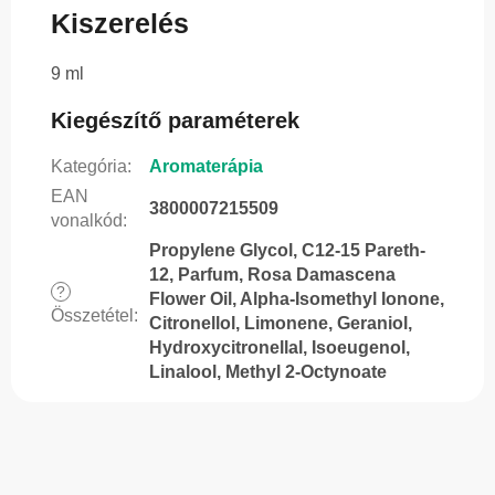
Kiszerelés
9 ml
Kiegészítő paraméterek
Kategória
:
Aromaterápia
EAN
3800007215509
vonalkód
:
Propylene Glycol, C12-15 Pareth-
12, Parfum, Rosa Damascena
?
Flower Oil, Alpha-Isomethyl Ionone,
Összetétel
:
Citronellol, Limonene, Geraniol,
Hydroxycitronellal, Isoeugenol,
Linalool, Methyl 2-Octynoate