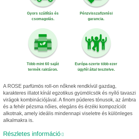
Gyors szállítás és
Pénzvisszafizetési
csomagolás.
garancia.
Több mint 60 saját
Európa-szerte több ezer
termék raktáron.
ügyfél által tesztelve.
A ROSE parfümös roll-on nőknek rendkívül gazdag,
karakteres illatot kínál egzotikus gyümölcsök és nyíló tavaszi
virágok kombinációjával. A finom púderes tónusok, az ámbra
és a fehér pézsma nőies, elegáns és érzéki kompozíciót
alkotnak, amely ideális mindennapi viseletre és különleges
alkalmakra is.
Részletes információ