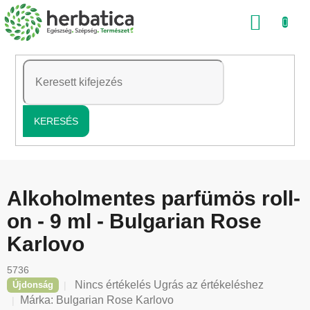
Ugrás
KOSÁ
a
fő
tartalomhoz
KERESÉS
Alkoholmentes parfümös roll-
on - 9 ml - Bulgarian Rose
Karlovo
5736
A
Nincs értékelés
Ugrás az értékeléshez
Újdonság
termék
Márka:
Bulgarian Rose Karlovo