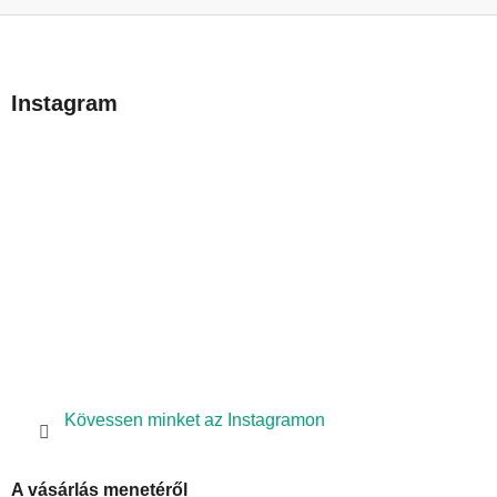
L
á
b
Instagram
l
é
c
Kövessen minket az Instagramon
A vásárlás menetéről