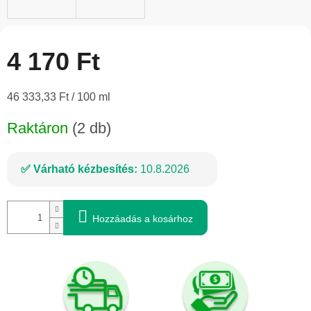
4 170 Ft
Egységár:
46 333,33 Ft / 100 ml
Raktáron
(2 db)
Várható kézbesítés:
10.8.2026
Hozzáadás a kosárhoz