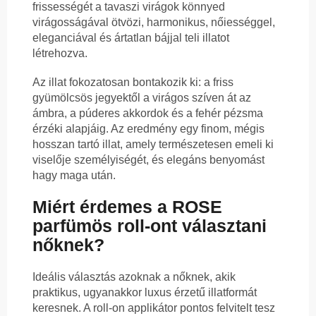
frissességét a tavaszi virágok könnyed
virágosságával ötvözi, harmonikus, nőiességgel,
eleganciával és ártatlan bájjal teli illatot
létrehozva.
Az illat fokozatosan bontakozik ki: a friss
gyümölcsös jegyektől a virágos szíven át az
ámbra, a púderes akkordok és a fehér pézsma
érzéki alapjáig. Az eredmény egy finom, mégis
hosszan tartó illat, amely természetesen emeli ki
viselője személyiségét, és elegáns benyomást
hagy maga után.
Miért érdemes a ROSE
parfümös roll-ont választani
nőknek?
Ideális választás azoknak a nőknek, akik
praktikus, ugyanakkor luxus érzetű illatformát
keresnek. A roll-on applikátor pontos felvitelt tesz