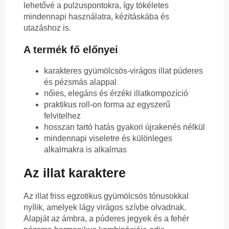
lehetővé a pulzuspontokra, így tökéletes
mindennapi használatra, kézitáskába és
utazáshoz is.
A termék fő előnyei
karakteres gyümölcsös-virágos illat púderes
és pézsmás alappal
nőies, elegáns és érzéki illatkompozíció
praktikus roll-on forma az egyszerű
felvitelhez
hosszan tartó hatás gyakori újrakenés nélkül
mindennapi viseletre és különleges
alkalmakra is alkalmas
Az illat karaktere
Az illat friss egzotikus gyümölcsös tónusokkal
nyílik, amelyek lágy virágos szívbe olvadnak.
Alapját az ámbra, a púderes jegyek és a fehér