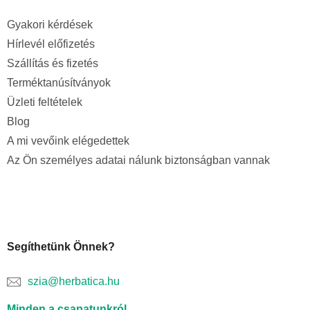
Gyakori kérdések
Hírlevél előfizetés
Szállítás és fizetés
Terméktanúsítványok
Üzleti feltételek
Blog
A mi vevőink elégedettek
Az Ön személyes adatai nálunk biztonságban vannak
Segíthetünk Önnek?
szia@herbatica.hu
Minden a csapatunkról