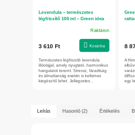
Levendula – természetes
Gree
légfrissítő 100 ml – Green idea
ratta
Raktáron
3 610 Ft
8 8
Kosárba
Természetes légfrissítő levendula
A Him
illóolajjal, amely nyugtató, harmonikus
elbűvö
hangulatot teremt. Stressz, fáradtság
varázs
és álmatlanság esetén is kellemes
diffúz
kiegészítő lehet. Jellegzetes...
egy le
Leírás
Hasonló (2)
Értékelés
B