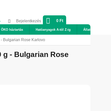
KOSÁR
0 Ft
Bejelentkezés
ÖKO háztartás
Hatóanyagok A-tól Z-ig
Állatok
Új
- Bulgarian Rose Karlovo
g - Bulgarian Rose