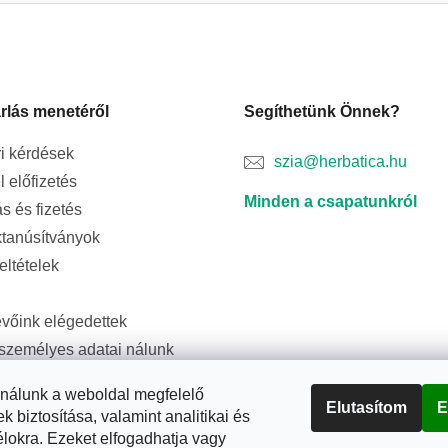
rlás menetéről
Segíthetünk Önnek?
i kérdések
szia@herbatica.hu
l előfizetés
Minden a csapatunkról
ás és fizetés
tanúsítványok
feltételek
evőink elégedettek
személyes adatai nálunk
ságban vannak
ználunk a weboldal megfelelő
Elutasítom
E
biztosítása, valamint analitikai és
élokra. Ezeket elfogadhatja vagy