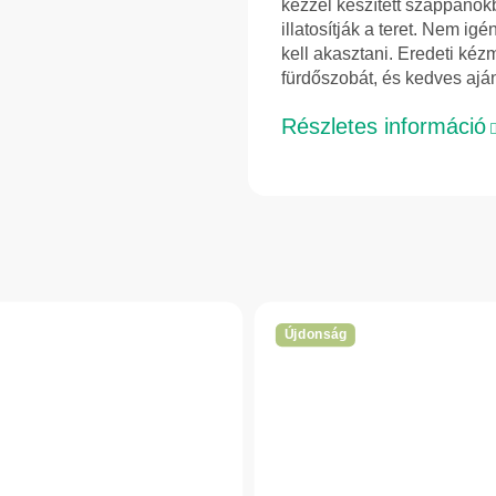
kézzel készített szappanok
illatosítják a teret. Nem ig
kell akasztani. Eredeti ké
fürdőszobát, és kedves aján
Részletes információ
Újdonság