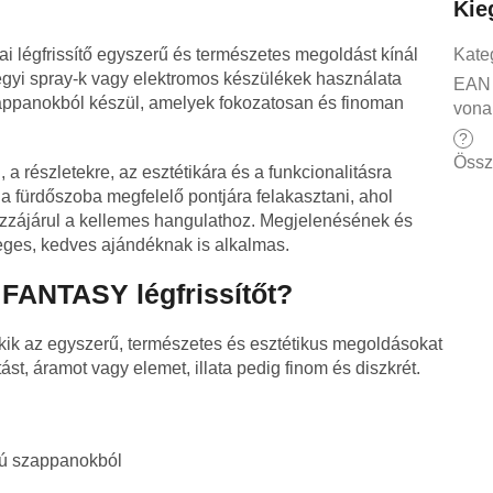
Kie
égfrissítő egyszerű és természetes megoldást kínál
Kate
 vegyi spray-k vagy elektromos készülékek használata
EAN
 szappanokból készül, amelyek fokozatosan és finoman
vona
?
Össz
a részletekre, az esztétikára és a funkcionalitásra
ő a fürdőszoba megfelelő pontjára felakasztani, ahol
 hozzájárul a kellemes hangulathoz. Megjelenésének és
ges, kedves ajándéknak is alkalmas.
FANTASY légfrissítőt?
 akik az egyszerű, természetes és esztétikus megoldásokat
st, áramot vagy elemet, illata pedig finom és diszkrét.
atú szappanokból