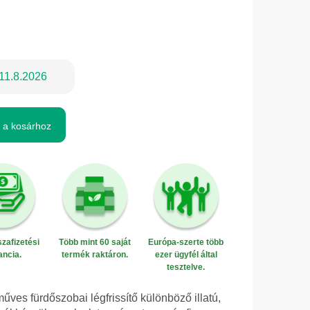
11.8.2026
 a kosárhoz
zafizetési
Több mint 60 saját
Európa-szerte több
ancia.
termék raktáron.
ezer ügyfél által
tesztelve.
 fürdőszobai légfrissítő különböző illatú,