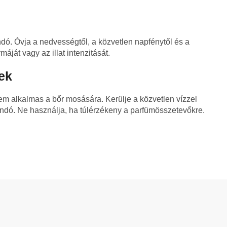
ó. Óvja a nedvességtől, a közvetlen napfénytől és a
áját vagy az illat intenzitását.
ek
 Nem alkalmas a bőr mosására. Kerülje a közvetlen vízzel
tandó. Ne használja, ha túlérzékeny a parfümösszetevőkre.