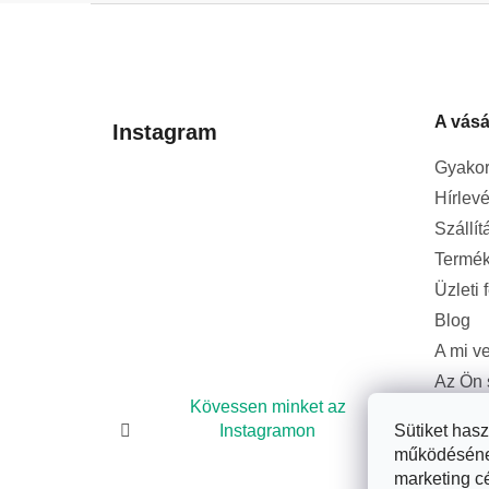
L
á
b
l
A vásá
é
Instagram
c
Gyakor
Hírlevé
Szállít
Termék
Üzleti 
Blog
A mi v
Az Ön 
bizton
Kövessen minket az
Sütiket has
Instagramon
működésének 
marketing c