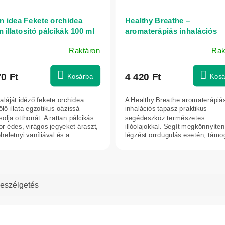
n idea Fekete orchidea
Healthy Breathe –
n illatosító pálcikák 100 ml
aromaterápiás inhalációs
tapasz – 5 db – Vitateka
Raktáron
Rak
70 Ft
4 420 Ft
Kosárba
Kosá
aláját idéző fekete orchidea
A Healthy Breathe aromaterápiá
lő illata egzotikus oázissá
inhalációs tapasz praktikus
olja otthonát. A rattan pálcikás
segédeszköz természetes
or édes, virágos jegyeket áraszt,
illóolajokkal. Segít megkönnyíten
heletnyi vaníliával és a...
légzést orrdugulás esetén, támo
a relaxációt és a...
eszélgetés