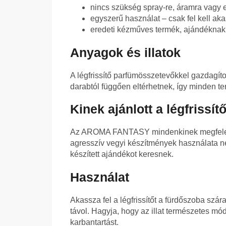
nincs szükség spray-re, áramra vagy 
egyszerű használat – csak fel kell aka
eredeti kézműves termék, ajándéknak 
Anyagok és illatok
A légfrissítő parfümösszetevőkkel gazdagítot
darabtól függően eltérhetnek, így minden t
Kinek ajánlott a légfrissít
Az AROMA FANTASY mindenkinek megfelelő, 
agresszív vegyi készítmények használata nélk
készített ajándékot keresnek.
Használat
Akassza fel a légfrissítőt a fürdőszoba szár
távol. Hagyja, hogy az illat természetes mó
karbantartást.