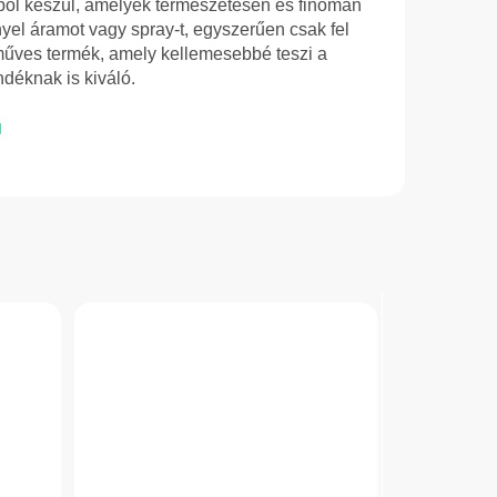
ból készül, amelyek természetesen és finoman
ényel áramot vagy spray-t, egyszerűen csak fel
zműves termék, amely kellemesebbé teszi a
déknak is kiváló.