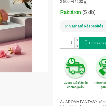
Egységár:
2 800 Ft / 100 g
Raktáron
(5 db)
Várható kézbesítés:
Hozzáadás
Gyors szállítás és
Pénzviss
csomagolás.
gar
Az AROMA FANTASY kézműves