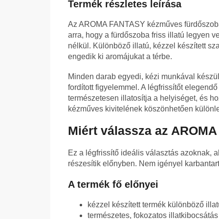
Termék részletes leírása
Az AROMA FANTASY kézműves fürdőszobai l
arra, hogy a fürdőszoba friss illatú legyen
nélkül. Különböző illatú, kézzel készített
engedik ki aromájukat a térbe.
Minden darab egyedi, kézi munkával készül, 
fordított figyelemmel. A légfrissítőt elegend
természetesen illatosítja a helyiséget, és
kézműves kivitelének köszönhetően különle
Miért válassza az AROMA 
Ez a légfrissítő ideális választás azoknak,
részesítik előnyben. Nem igényel karbantartá
A termék fő előnyei
kézzel készített termék különböző ill
természetes, fokozatos illatkibocsátás