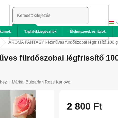
KERESÉS
ikumok
Táplálékkiegészítők
Élelmiszerek és italok
AROMA FANTASY kézműves fürdőszobai légfrissítő 100 g 
 fürdőszobai légfrissítő 100 
shez
Márka:
Bulgarian Rose Karlovo
2 800 Ft