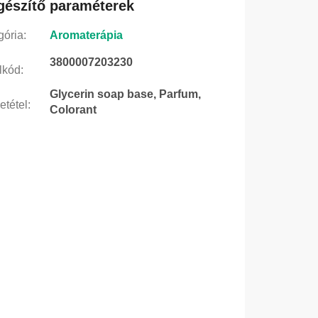
gészítő paraméterek
gória
:
Aromaterápia
3800007203230
lkód
:
Glycerin soap base, Parfum,
etétel
:
Colorant