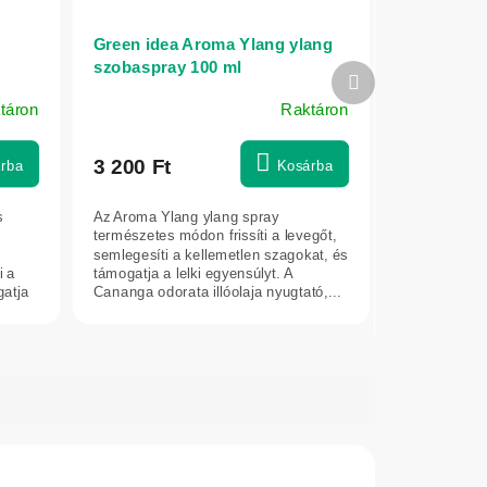
Green idea Aroma Ylang ylang
szobaspray 100 ml
Következő
termék
táron
Raktáron
3 200 Ft
rba
Kosárba
s
Az Aroma Ylang ylang spray
természetes módon frissíti a levegőt,
semlegesíti a kellemetlen szagokat, és
i a
támogatja a lelki egyensúlyt. A
gatja
Cananga odorata illóolaja nyugtató,...