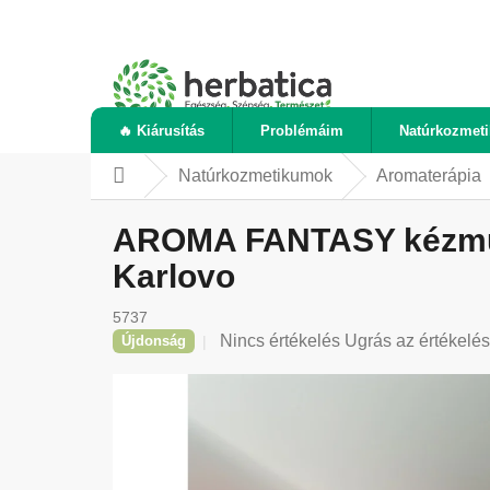
Ugrás
a
fő
tartalomhoz
🔥 Kiárusítás
Problémáim
Natúrkozmet
Natúrkozmetikumok
Aromaterápia
Kezdőlap
AROMA FANTASY kézműves
Karlovo
5737
A
Nincs értékelés
Ugrás az értékelé
Újdonság
termék
átlagos
értékelése
5-
ből
0,0