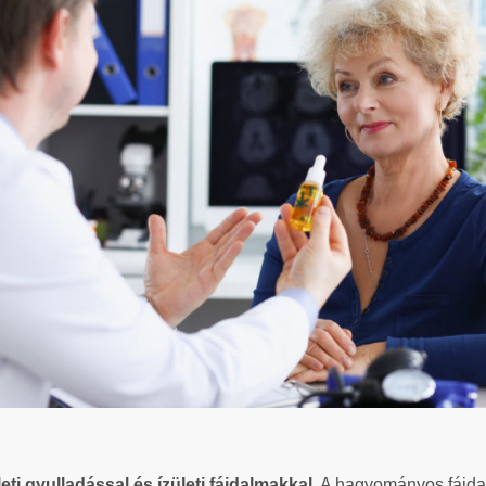
ületi gyulladással és ízületi fájdalmakkal
. A hagyományos fájda