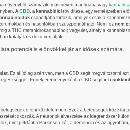
iva növényből származik, más néven marihuána vagy
kannabisz
ényben.
A
CBD
, a kannabidiol
rövidítése, egy természetben el
annabinoidok
csoportjába tartozik, amelyek csak a kannabisz
 szérumokban és hasonlókban szuszpendálható. Nem, ez
nem ps
 míg a THC (tetrahidrokannabinol) vegyület, amely a kannabisz
ban kutatják és dokumentálják.
lata potenciális előnyökkel jár az idősek számára.
ást.
Ez állítólag azért van, mert a CBD segít megváltoztatni azt
is egészséggel. Ennek eredményeként a CBD segíthet
csökkent
 betegségek elleni küzdelemben. Ezek a betegségek közé tarto
ztését okozzák. A neuronok elvesztése az idegrendszer különb
ok, mint például a Parkinson-kór, a demencia és az agyroham, 