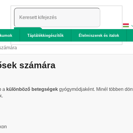
KERESÉS
ikumok
Táplálékkiegészítők
Élelmiszerek és italok
 számára
dősek számára
b a
különböző betegségek
gyógymódjaként. Minél többen dön
k.
ákon