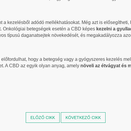
nt a kezelésből adódó mellékhatásokat. Még azt is elősegítheti, 
t. Onkológiai betegségek esetén a CBD képes
kezelni a gyull
onyos típusú daganatsejtek növekedését, és megakadályozza az
l előfordulhat, hogy a betegség vagy a gyógyszeres kezelés me
t. A CBD az egyik olyan anyag, amely
növeli az étvágyat és 
ELŐZŐ CIKK
KÖVETKEZŐ CIKK