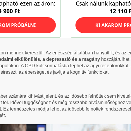
on mennek keresztül. Az egészség általában hanyatlik, és az 
adalmi elkülönülés, a depresszió és a magány
hozzájárulhat 
potokon. A CBD kölcsönhatásba léphet az agyi receptorokkal, 
tresszt, az éberséget és javítja a kognitív funkciókat.
er számára kihívást jelent, és az idősebb felnőttek sem kivétel
t fel. Idővel függőséghez és még rosszabb alvásminőséghez v
t. Ez természetes módja lehet az idősebb felnőttek rendszeres
ét.