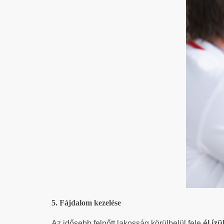
5. Fájdalom kezelése
Az idősebb felnőtt lakosság körülbelül fele
él íz