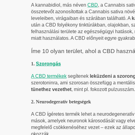
A kannabidiol, más néven
CBD
, a Cannabis sat
összetevőt azonosítottak a Cannabis sativa növ
leveleiben, virágaiban és szárában található. A
k
után a CBD folyékony tinktúrákban, olajokban,
felhasználási területe az egészségügyi hatások,
miatt használatos. A CBD előnyeit egyre gyakrab
Íme 10 olyan terület, ahol a CBD haszná
1.
Szorongás
A CBD termékek
segítenek
leküzdeni a szorong
szerotoninra, ami szorosan összefügg a mentál
tünethez vezethet
, mint pl. fokozott pulzusszám.
2. Neurodegeratív betegségek
A CBD ígéretes termék lehet a neurodegeneratív
mások, amelyek neuronok károsodását vagy elves
megfelelő csökkenéséhez vezet – ezek az állapot
okozzák.