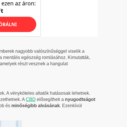
emberek nagyobb valószínűséggel viselik a
a mentális egészség romlásához. Kimutatták,
amelyek részt vesznek a hangulat
ek. A vényköteles altatók hatásosak lehetnek.
ezethetnek. A
CBD
elősegítheti a
nyugodtságot
ebb és
minőségibb alvásának
. Ezenkívül