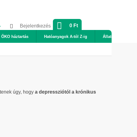
KOSÁR
0 Ft
Bejelentkezés
ÖKO háztartás
Hatóanyagok A-tól Z-ig
Állatok
Új
tenek úgy, hogy
a depressziótól a krónikus