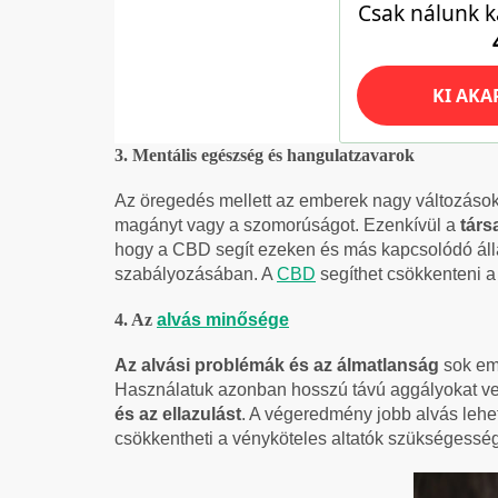
3. Mentális egészség és hangulatzavarok
Az öregedés mellett az emberek nagy változások
magányt vagy a szomorúságot. Ezenkívül a
társ
hogy a CBD segít ezeken és más kapcsolódó álla
szabályozásában. A
CBD
segíthet csökkenteni a s
4. Az
alvás minősége
Az alvási problémák és az álmatlanság
sok emb
Használatuk azonban hosszú távú aggályokat ve
és az ellazulást
. A végeredmény jobb alvás lehe
csökkentheti a vényköteles altatók szükségesség