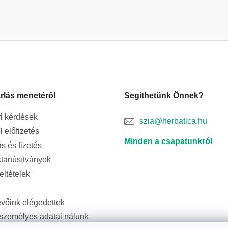
rlás menetéről
Segíthetünk Önnek?
i kérdések
szia@herbatica.hu
l előfizetés
Minden a csapatunkról
ás és fizetés
tanúsítványok
feltételek
evőink elégedettek
személyes adatai nálunk
ságban vannak