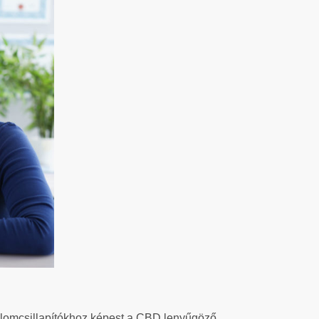
lomcsillapítókhoz képest a CBD lenyűgöző