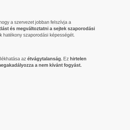
hogy a szervezet jobban felszívja a
adást és megváltoztatni a sejtek szaporodási
ok hatékony szaporodási képességét.
llékhatása az
étvágytalanság.
Ez
hirtelen
megakadályozza a nem kívánt fogyást.