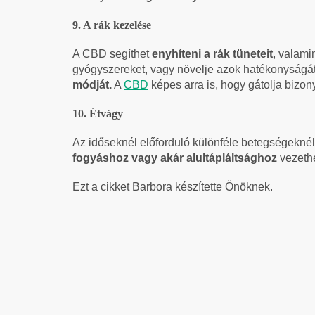
9. A rák kezelése
A CBD segíthet
enyhíteni a rák tüneteit
, valami
gyógyszereket, vagy növelje azok hatékonyságá
módját.
A
CBD
képes arra is, hogy gátolja biz
10. Étvágy
Az időseknél előforduló különféle betegségekné
fogyáshoz vagy akár
alultápláltsághoz
vezethe
Ezt a cikket Barbora készítette Önöknek.