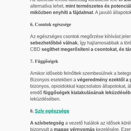
alternatíva lehet,
mint természetes és potenci
miközben enyhíti a fájdalmat
. A javuló állapoto
6. Csontok egészsége
Az egészséges csontok megőrzése kihívást jelen
sebezhetőbbé válnak
, így hajlamosabbak a tör
CBD
segíthet megerősíteni a csontokat, és t
7. Függőségek
Amikor idősebb felnőttek szembesülnek a betegség
Bizonyos esetekben a
végeredmény ezektől a g
bizonyos, opioidokkal kapcsolatos állapotokat, 
eredő
függőségek kialakulásának leküzdésé
leküzdésében.
8.
Szív egészsége
A szívbetegség
a vezető halálok az idősek köré
bizonyult a
magas vérnyomás
kezelésére. Ezenk