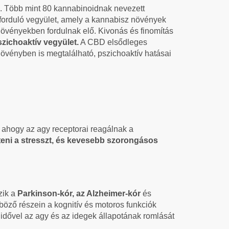
. Több mint 80 kannabinoidnak nevezett
őforduló vegyület, amely a kannabisz növények
növényekben fordulnak elő. Kivonás és finomítás
zichoaktív vegyület.
A CBD elsődleges
növényben is megtalálható, pszichoaktív hatásai
, ahogy az agy receptorai reagálnak a
eni a stresszt, és kevesebb szorongásos
zik a
Parkinson-kór, az Alzheimer-kór
és
öző részein a kognitív és motoros funkciók
idővel az agy és az idegek állapotának romlását