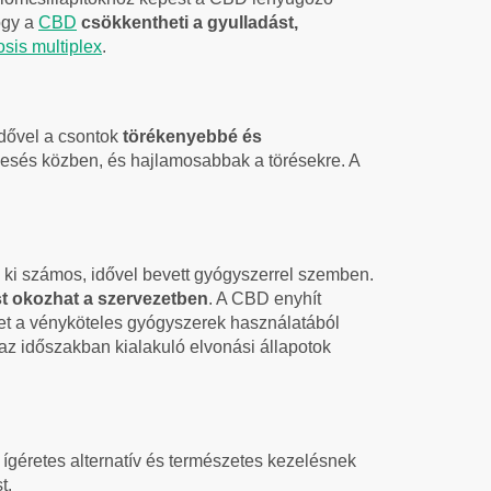
ogy a
CBD
csökkentheti a gyulladást,
osis multiplex
.
Idővel a csontok
törékenyebbé és
k esés közben, és hajlamosabbak a törésekre. A
ó ki számos, idővel bevett gyógyszerrel szemben.
t okozhat a szervezetben
. A CBD enyhít
het a vényköteles gyógyszerek használatából
z időszakban kialakuló elvonási állapotok
ígéretes alternatív és természetes kezelésnek
t.