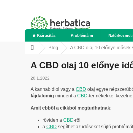
Ugrás
a
fő
tartalomhoz
🔥 Kiárusítás
Problémáim
Natúrkozmet
Blog
A CBD olaj 10 előnye idősek
Kezdőlap
A CBD olaj 10 előnye i
20.1.2022
A kannabidiol vagy a
CBD
olaj egyre népszerűb
fájdalomig
mindent a
CBD
-termékekkel kezelne
Amit ebből a cikkből megtudhatnak:
röviden a
CBD
-ről
a
CBD
segíthet az időseket sújtó problém