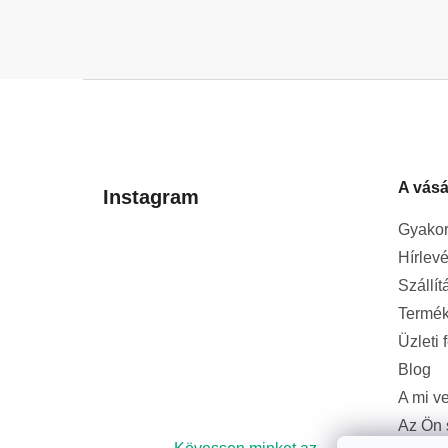
L
á
b
l
A vásá
é
Instagram
c
Gyakor
Hírlevé
Szállít
Termék
Üzleti 
Blog
A mi v
Az Ön 
bizton