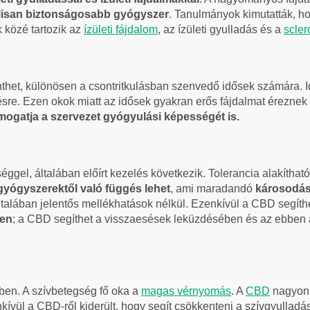
álisan biztonságosabb gyógyszer
. Tanulmányok kimutatták, h
k közé tartozik az
ízületi fájdalom
, az ízületi gyulladás és a
scler
thet, különösen a csontritkulásban szenvedő idősek számára. 
ésre. Ezen okok miatt az idősek gyakran erős fájdalmat érezne
ámogatja a szervezet gyógyulási képességét is.
gel, általában előírt kezelés következik. Tolerancia alakíthat
yógyszerektől való függés lehet
, ami maradandó
károsodás
általában jelentős mellékhatások nélkül. Ezenkívül a CBD segít
ben
; a CBD segíthet a visszaesések leküzdésében és az ebben a
ben. A szívbetegség fő oka a
magas vérnyomás
. A
CBD
nagyon 
ívül a CBD-ről kiderült, hogy segít csökkenteni a szívgyulladás