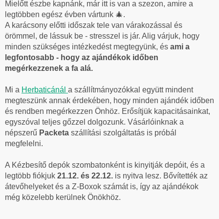
Mielőtt észbe kapnánk, már itt is van a szezon, amire a
legtöbben egész évben vártunk 🎄.
A karácsony előtti időszak tele van várakozással és
örömmel, de lássuk be - stresszel is jár. Alig várjuk, hogy
minden szükséges intézkedést megtegyünk, és
ami a
legfontosabb - hogy az ajándékok időben
megérkezzenek a fa alá.
Mi a
Herbaticánál
a szállítmányozókkal együtt mindent
megteszünk annak érdekében, hogy minden ajándék időben
és rendben megérkezzen Önhöz. Erősítjük kapacitásainkat,
egyszóval teljes gőzzel dolgozunk. Vásárlóinknak a
népszerű
Packeta
szállítási szolgáltatás is próbál
megfelelni.
A Kézbesítő depók szombatonként is kinyitják depóit, és a
legtöbb fiókjuk
21.12. és 22.12.
is nyitva lesz. Bővítették az
átevőhelyeket és a Z-Boxok számát is, így az ajándékok
még közelebb kerülnek Önökhöz.