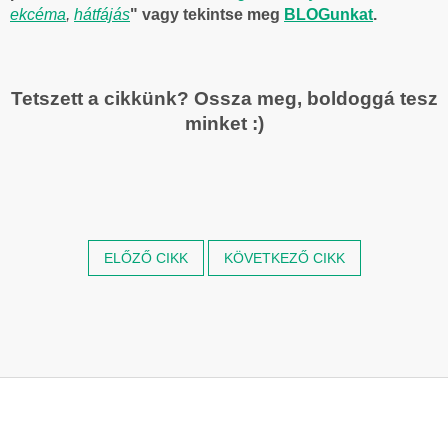
ekcéma
,
hátfájás
" vagy tekintse meg
BLOGunkat
.
Tetszett a cikkünk? Ossza meg, boldoggá tesz
minket :)
ELŐZŐ CIKK
KÖVETKEZŐ CIKK
L
á
b