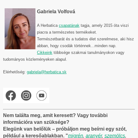
Gabriela Volfová
A Herbatica
csapatának
tagja, amely 2015 óta viszi
piacra a természetes termékeket.
Természetbarát és a tudatos élet szerelmese, aki hisz
abban, hogy csodák történnek...minden nap.
Cikkeink
többsége szakmai tanulmányokon vagy
tudományos közleményeken alapul.
Elérhetőség:
gabriela@herbatica.sk
Nem találta meg, amit keresett? Vagy további
információra van szüksége?
Elegünk van belőlük – próbáljon meg beírni egy szót,
például a keresőablakban. "
migrén
,
aranyér
,
szemölcs
,