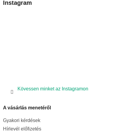
Instagram
l
é
c
Kövessen minket az Instagramon
A vásárlás menetéről
Gyakori kérdések
Hírlevél előfizetés