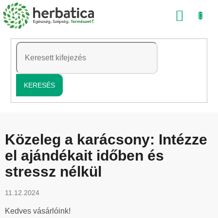
Ugrás
KOSÁ
a
fő
tartalomhoz
KERESÉS
Közeleg a karácsony: Intézze
el ajándékait időben és
stressz nélkül
11.12.2024
Kedves vásárlóink!