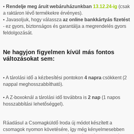
•
Rendelje meg áruit webáruházunkban
13.12.24-ig
(csak
a raktáron lévő termékekre érvényes).
• Javasoljuk, hogy válassza
az online bankkártyás fizetést
- ez gyors, biztonságos és garantálja a megrendelés gyors
feldolgozását.
Ne hagyjon figyelmen kívül más fontos
változásokat sem:
• A tárolási idő a kézbesítési pontokon
4 napra
csökkent (2
nappal meghosszabbítható).
• A Z-boxoknál a tárolási idő továbbra is
2 nap
(1 napos
hosszabbítási lehetőséggel).
Ráadásul a Csomagküldő Iroda új módot készített a
csomagok nyomon követésére, így még kényelmesebben