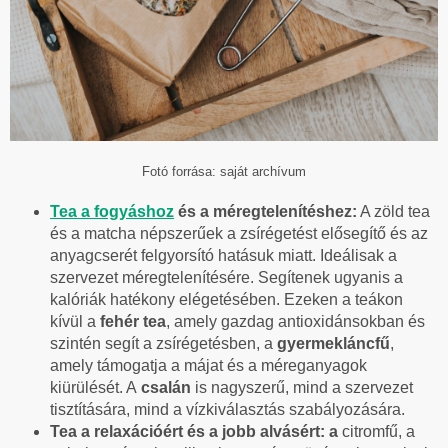
Fotó forrása: saját archívum
Tea a fogyáshoz
és a méregtelenítéshez:
A zöld tea
és a matcha népszerűek a zsírégetést elősegítő és az
anyagcserét felgyorsító hatásuk miatt. Ideálisak a
szervezet méregtelenítésére. Segítenek ugyanis a
kalóriák hatékony elégetésében. Ezeken a teákon
kívül a
fehér tea
, amely gazdag antioxidánsokban és
szintén segít a zsírégetésben, a
gyermekláncfű
,
amely támogatja a májat és a méreganyagok
kiürülését. A
csalán
is nagyszerű, mind a szervezet
tisztítására, mind a vízkiválasztás szabályozására.
Tea a relaxációért és a jobb alvásért: a
citromfű, a