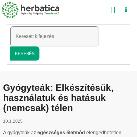
Ugrás
KOSÁ
a
fő
tartalomhoz
KERESÉS
Gyógyteák: Elkészítésük,
használatuk és hatásuk
(nemcsak) télen
10.1.2025
A gyógyteák az
egészséges életmód
elengedhetetlen