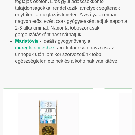
fogfájás esetén. Erős gyulladáscsökkentő
tulajdonságokkal rendelkezik, amelyek segítenek
enyhíteni a megfázás tüneteit. A zsálya azonban
nagyon erős, ezért csak gyógyteaként adjuk naponta
2-3 alkalommal. Naponta többször csak
gargalizálásként használhatjuk.
Máriatövis
- Ideális gyógynövény a
méregtelenítéshez
, ami különösen hasznos az
ünnepek után, amikor szervezetünk több
egészségtelen ételnek és alkoholnak van kitéve.