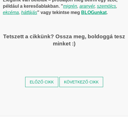
például a keresőablakban. "
migrén
,
aranyér
,
szemölcs
,
ekcéma
,
hátfájás
" vagy tekintse meg
BLOGunkat
.
Tetszett a cikkünk? Ossza meg, boldoggá tesz
minket :)
ELŐZŐ CIKK
KÖVETKEZŐ CIKK
L
á