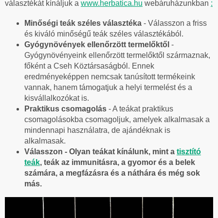
választékát kínáljuk a
www.herbatica.hu
webáruházunkban
:
Minőségi teák széles választéka
- Válasszon a friss
és kiváló minőségű teák széles választékából.
Gyógynövények ellenőrzött termelőktől
-
Gyógynövényeink ellenőrzött termelőktől származnak,
főként a Cseh Köztársaságból. Ennek
eredményeképpen nemcsak tanúsított termékeink
vannak, hanem támogatjuk a helyi termelést és a
kisvállalkozókat is.
Praktikus csomagolás
- A teákat praktikus
csomagolásokba csomagoljuk, amelyek alkalmasak a
mindennapi használatra, de ajándéknak is
alkalmasak.
Válasszon - Olyan teákat kínálunk, mint a
tisztító
teák
, teák az immunitásra, a gyomor és a belek
számára, a megfázásra és a náthára és még sok
más.