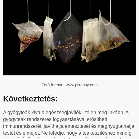
Fotó forrása: www.pixabay.com
Következtetés:
A gyógyteák kiváló egészségjavítók - télen még inkább. A
gyógyteák rendszeres fogyasztásával erősítheti
immunrendszerét, javíthatja emésztését és megnyugtathatja
testét és elméjét. Ne feledje, hogy a teakészítéshez mindig