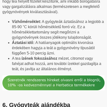
hogy tea helyett főzetet készítünk, ami inkább borogatásra
vagy gargalizálásra alkalmas (természetesen a megfelelő
gyógynövények kiválasztásával).
Vízhőmérséklet:
A gyógyteák áztatásához a legjobb a
85-90 °C körüli hőmérsékletű forró víz. Ez a
hőmérséklettartomány segít megőrizni a
gyógynövények összes jótékony tulajdonságát.
Áztatási idő:
A hatóanyagok optimális kivonása
érdekében hagyja a teát a gyógynövény típusától
függően 5-10 percig ázni.
A tea
ízének fokozásához
mézet, citromot vagy
fahéjat adhat hozzá, ami további ízekkel gazdagítja a
teát, és javítja az általános élményt.
6. Gyógyteák ajándékba