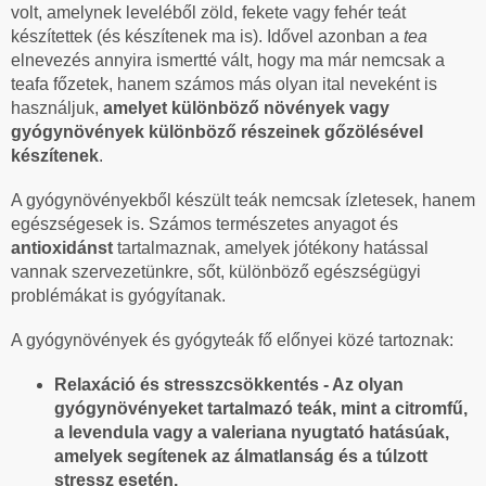
volt, amelynek leveléből zöld, fekete vagy fehér teát
készítettek (és készítenek ma is). Idővel azonban a
tea
elnevezés annyira ismertté vált, hogy ma már nemcsak a
teafa főzetek, hanem számos más olyan ital neveként is
használjuk,
amelyet különböző növények
vagy
gyógynövények
különböző részeinek gőzölésével
készítenek
.
A gyógynövényekből készült teák nemcsak ízletesek, hanem
egészségesek is. Számos természetes anyagot és
antioxidánst
tartalmaznak, amelyek jótékony hatással
vannak szervezetünkre, sőt, különböző egészségügyi
problémákat is gyógyítanak.
A gyógynövények és gyógyteák fő előnyei közé tartoznak:
Relaxáció és stresszcsökkentés - Az olyan
gyógynövényeket tartalmazó teák, mint a citromfű,
a levendula vagy a valeriana nyugtató hatásúak,
amelyek segítenek az álmatlanság és a túlzott
stressz esetén.