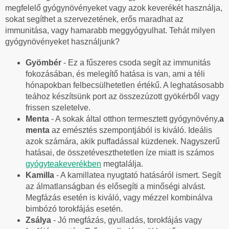
megfelelő gyógynövényeket vagy azok keverékét használja,
sokat segíthet a szervezetének, erős maradhat az
immunitása, vagy hamarabb meggyógyulhat. Tehát milyen
gyógynövényeket használjunk?
Gyömbér
- Ez a fűszeres csoda segít az immunitás
fokozásában, és melegítő hatása is van, ami a téli
hónapokban felbecsülhetetlen értékű. A leghatásosabb
teához készítsünk port az összezúzott gyökérből vagy
frissen szeletelve.
Menta
- A sokak által otthon termesztett gyógynövény,
a
menta
az emésztés szempontjából is kiváló. Ideális
azok számára, akik puffadással küzdenek. Nagyszerű
hatásai, de összetéveszthetetlen íze miatt is számos
gyógyteakeverékben
megtalálja.
Kamilla
- A kamillatea nyugtató hatásáról ismert. Segít
az álmatlanságban és elősegíti a minőségi alvást.
Megfázás esetén is kiváló, vagy mézzel kombinálva
bimbózó torokfájás esetén.
Zsálya
- Jó megfázás, gyulladás, torokfájás vagy