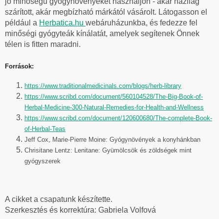
jó minőségű gyógynövényeket használjon - akár házilag
szárított, akár megbízható márkától vásárolt. Látogasson el
például a
Herbatica.hu
webáruházunkba, és fedezze fel
minőségi gyógyteák kínálatát, amelyek segítenek Önnek
télen is fitten maradni.
Források:
https://www.traditionalmedicinals.com/blogs/herb-library
https://www.scribd.com/document/560104528/The-Big-Book-of-
Herbal-Medicine-300-Natural-Remedies-for-Health-and-Wellness
https://www.scribd.com/document/120600680/The-complete-Book-
of-Herbal-Teas
Jeff Cox, Marie-Pierre Moine: Gyógynövények a konyhánkban
Chrisitane Lentz: Lenitane: Gyümölcsök és zöldségek mint
gyógyszerek
A cikket a csapatunk készítette.
Szerkesztés és korrektúra: Gabriela Volfová