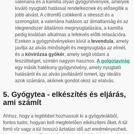
valeriana és a kamilla olyan gyógynövények, amelyek
kiváló nyugtató hatással rendelkeznek és elősegítik a
jobb alvást. A citromfű csökkenti a stresszt és a
szorongást, a valeriána hatásos az álmatlanság és az
idegrendszer általános megnyugtatására, a kamilla
pedig kiválóan alkalmas a lefekvés előtti relaxációra.
Ezeken a gyógynövényeken kívül a
levendula
, amely
javítja az alvás minőségét és megnyugtatja az elmét,
és a
kövirózsa gyökér
, amely segít oldani a
feszültséget, szintén nagyon hasznos.
A golgotavirág
egy másik hatékony gyógynövény, amely nyugtató
hatásáról és az alvás javításáról ismert, így ideális
azok számára, akiknek gondot okoz az elalvás.
5. Gyógytea - elkészítés és eljárás,
ami számít
Ahhoz, hogy a legtöbbet hozhassuk ki a gyógyteákból,
fontos tudni, hogyan kell megfelelően elkészíteni őket. A túl
forró víz vagy a túl hosszú áztatási idő azt eredményezheti,