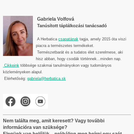
Gabriela Volfová
Tanúsított táplálkozási tanácsadó
A Herbatica
csapatának
tagja, amely 2015 óta viszi
piacra a természetes termékeket.
Természetbarát és a tudatos élet szerelmese, aki
hisz abban, hogy csodák történnek...minden nap.
Cikkeink
többsége szakmai tanulmányokon vagy tudományos
közleményeken alapul.
Elérhetőség:
gabriela@herbatica.sk
Nem találta meg, amit keresett? Vagy további
információra van szüksége?
Elegünk van belőlük – próbáljon meg beírni egy szót,