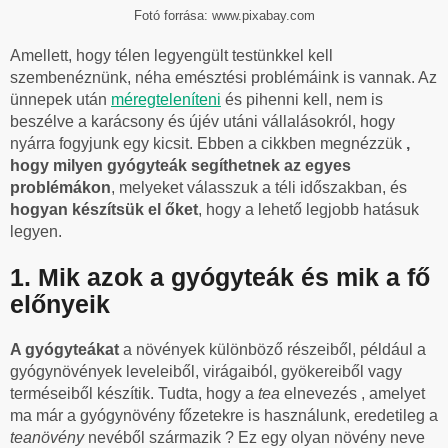
Fotó forrása: www.pixabay.com
Amellett, hogy télen legyengült testünkkel kell
szembenéznünk, néha emésztési problémáink is vannak. Az
ünnepek után
méregteleníteni
és pihenni kell, nem is
beszélve a karácsony és újév utáni vállalásokról, hogy
nyárra fogyjunk egy kicsit. Ebben a cikkben megnézzük
,
hogy milyen gyógyteák segíthetnek az egyes
problémákon
, melyeket válasszuk a téli időszakban, és
hogyan készítsük el őket
, hogy a lehető legjobb hatásuk
legyen.
1. Mik azok a gyógyteák és mik a fő
előnyeik
A gyógyteákat
a növények különböző részeiből, például a
gyógynövények leveleiből, virágaiból, gyökereiből vagy
terméseiből készítik. Tudta, hogy a
tea
elnevezés , amelyet
ma már a gyógynövény főzetekre is használunk, eredetileg a
teanövény
nevéből származik ? Ez egy olyan növény neve