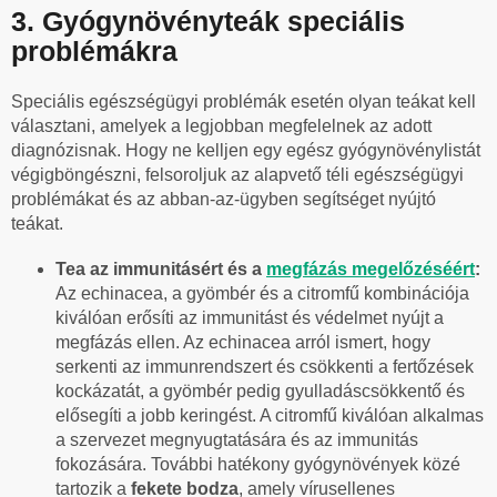
3. Gyógynövényteák speciális
problémákra
Speciális egészségügyi problémák esetén olyan teákat kell
választani, amelyek a legjobban megfelelnek az adott
diagnózisnak. Hogy ne kelljen egy egész gyógynövénylistát
végigböngészni, felsoroljuk az alapvető téli egészségügyi
problémákat és az abban-az-ügyben segítséget nyújtó
teákat.
Tea az immunitásért és a
megfázás megelőzéséért
:
Az echinacea, a gyömbér és a citromfű kombinációja
kiválóan erősíti az immunitást és védelmet nyújt a
megfázás ellen. Az echinacea arról ismert, hogy
serkenti az immunrendszert és csökkenti a fertőzések
kockázatát, a gyömbér pedig gyulladáscsökkentő és
elősegíti a jobb keringést. A citromfű kiválóan alkalmas
a szervezet megnyugtatására és az immunitás
fokozására. További hatékony gyógynövények közé
tartozik a
fekete bodza
, amely vírusellenes