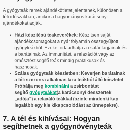
A gyógyteák remek ajándékötletet jelentenek, különösen a
téli időszakban, amikor a hagyományos karácsonyi
ajándékokat adják.
Házi készítésű teakeverékek
: Készítsen saját
ajándékcsomagokat a nyár folyamán összegyűjtött
gyógyteákból. Ezeket odaadhatja a családtagjainak és
a barátainak. Az immunitást, a relaxációt vagy az
emésztést segítő teák mindig praktikusak és
hasznosak.
Szálas gyógyteák készletben: Keverjen barátainak
a téli szezonra alkalmas laza teákból álló készletet.
Próbálja meg
kombinálni
a zsírbontást
segítő
gyógyteákat
(a karácsonyi desszertek
„adója”) a relaxáló teákkal (szinte mindenki kap
legalább egy kis kikapcsolódást az ünnepekre).
7. A tél és kihívásai: Hogyan
segíthetnek a gyógynövényteák