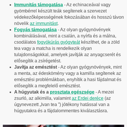
Immunitás támogatása
- Az echinaceával vagy
gyömbérrel készült teák segítenek a szervezet
védekezőképességének fokozásában és hosszú távon
növelik
az immunitást
.
Fogyás támogatása
- Az olyan gyógynövények
kombinálásával, mint a csalán, a nyírfa és a málna,
csodálatos
fogyókúrás gyógyteát
készíthet, de a zöld
tea vagy a matcha is rendelkezik olyan
tulajdonságokkal, amelyek javítják az anyagcserét és
elősegítik a zsírégetést.
Javítja az emésztést
- Az olyan gyógynövények, mint
a menta, az édeskömény vagy a kamilla segítenek az
emésztési problémákban, enyhítik a hasi fájdalmat és
elősegítik a megfelelő emésztést.
A húgyutak és a
prosztata egészsége
- A m
ezei
zsurló
, az alkimilla, valamint
az
Erdei deréce
(az
úgynevezett „Ivan tea ”) jótékony hatással van a
húgyutakra és a fájdalommentes kiválasztásra.