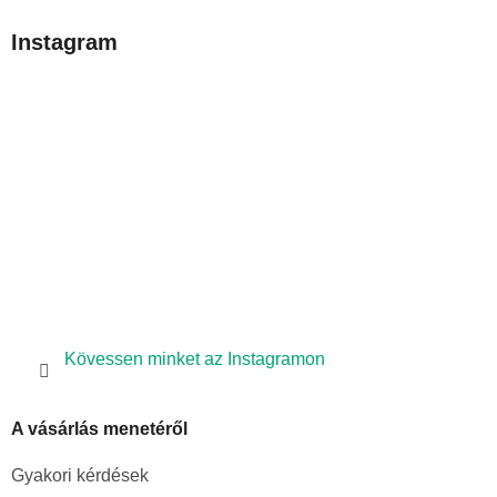
b
Instagram
l
é
c
Kövessen minket az Instagramon
A vásárlás menetéről
Gyakori kérdések