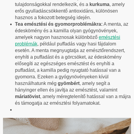
tulajdonságokkal rendelkezik, és a
kurkuma
, amely
erős gyulladáscsökkentő antioxidáns, különösen
hasznos a fokozott betegség idején.
Tea emésztési és gyomorproblémákra:
A menta, az
édeskömény és a kamilla olyan gyógynövények,
amelyek nagyon hasznosak különböző
emésztési
problémák
, például puffadás vagy hasi fájdalom
esetén. A menta megnyugtatja az emésztőrendszert,
enyhíti a puffadást és a görcsöket, az édeskömény
elősegíti az egészséges emésztést és enyhíti a
puffadást, a kamilla pedig nyugtató hatással van a
gyomorra. Ezeken a gyógynövényeken kívül
használhatunk még
gyömbért
, amely segít a
hányinger ellen és javítja az emésztést, valamint
máriatövist
, amely méregtelenítő hatással van a májra
és támogatja az emésztési folyamatokat.