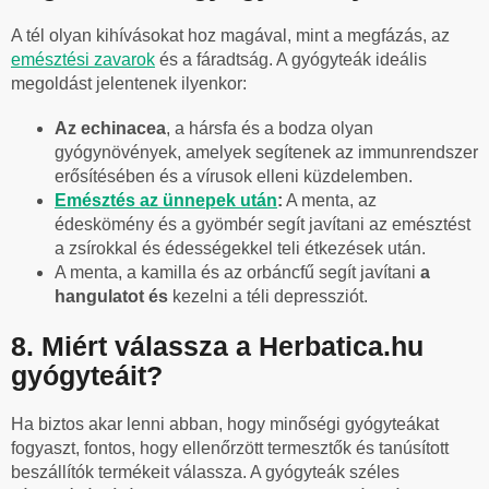
A tél olyan kihívásokat hoz magával, mint a megfázás, az
emésztési zavarok
és a fáradtság. A gyógyteák ideális
megoldást jelentenek ilyenkor:
Az echinacea
, a hársfa és a bodza olyan
gyógynövények, amelyek segítenek az immunrendszer
erősítésében és a vírusok elleni küzdelemben.
Emésztés az ünnepek után
:
A menta, az
édeskömény és a gyömbér segít javítani az emésztést
a zsírokkal és édességekkel teli étkezések után.
A menta, a kamilla és az orbáncfű segít javítani
a
hangulatot és
kezelni a téli depressziót.
8. Miért válassza a Herbatica.hu
gyógyteáit?
Ha biztos akar lenni abban, hogy minőségi gyógyteákat
fogyaszt, fontos, hogy ellenőrzött termesztők és tanúsított
beszállítók termékeit válassza. A gyógyteák széles