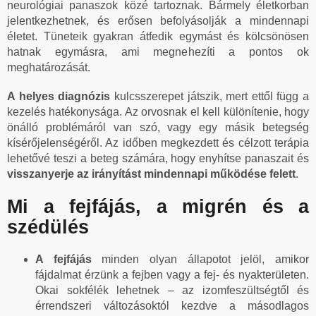
neurológiai panaszok közé tartoznak. Bármely életkorban
jelentkezhetnek, és erősen befolyásolják a mindennapi
életet. Tüneteik gyakran átfedik egymást és kölcsönösen
hatnak egymásra, ami megnehezíti a pontos ok
meghatározását.
A helyes diagnózis
kulcsszerepet játszik, mert ettől függ a
kezelés hatékonysága. Az orvosnak el kell különítenie, hogy
önálló problémáról van szó, vagy egy másik betegség
kísérőjelenségéről. Az időben megkezdett és célzott terápia
lehetővé teszi a beteg számára, hogy enyhítse panaszait és
visszanyerje az irányítást mindennapi működése felett
.
Mi a fejfájás, a migrén és a
szédülés
A fejfájás
minden olyan állapotot jelöl, amikor
fájdalmat érzünk a fejben vagy a fej- és nyakterületen.
Okai sokfélék lehetnek – az izomfeszültségtől és
érrendszeri változásoktól kezdve a másodlagos