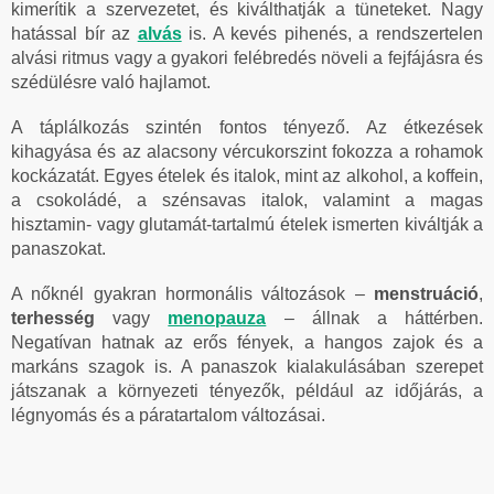
kimerítik a szervezetet, és kiválthatják a tüneteket. Nagy
hatással bír az
alvás
is. A kevés pihenés, a rendszertelen
alvási ritmus vagy a gyakori felébredés növeli a fejfájásra és
szédülésre való hajlamot.
A táplálkozás szintén fontos tényező. Az étkezések
kihagyása és az alacsony vércukorszint fokozza a rohamok
kockázatát. Egyes ételek és italok, mint az alkohol, a koffein,
a csokoládé, a szénsavas italok, valamint a magas
hisztamin- vagy glutamát-tartalmú ételek ismerten kiváltják a
panaszokat.
A nőknél gyakran hormonális változások –
menstruáció
,
terhesség
vagy
menopauza
– állnak a háttérben.
Negatívan hatnak az erős fények, a hangos zajok és a
markáns szagok is. A panaszok kialakulásában szerepet
játszanak a környezeti tényezők, például az időjárás, a
légnyomás és a páratartalom változásai.