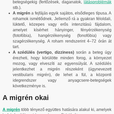
betegségekig (fertőzések, daganatok,
látásproblémák
stb.).
A migrén
a fejfájás egyik sajátos, elsődleges típusa. A
rohamok ismétlődnek. Jellemző rá a gyakran féloldali,
lüktető, közepes vagy erős intenzitású fájdalom,
amelyet kísérhet hányinger, fényérzékenység
(fotofóbia), hangérzékenység (fonofóbia) vagy
szagérzékenység. A roham rendszerint 4–72 órán át
tart.
A szédülés (vertigo, dizziness)
során a beteg úgy
érezheti, hogy körülötte minden forog, a környezet
mozog, vagy elveszíti az egyensúlyát. A szédülés
jelentkezhet a migrén részeként (úgynevezett
vestibularis migrén), de lehet a fül, a központi
idegrendszer vagy anyagcsere-betegségek
következménye is.
A migrén okai
A migrén
több tényező együttes hatására alakul ki, amelyek