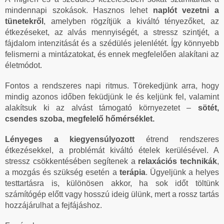
mindennapi szokások. Hasznos lehet
naplót vezetni a
tünetekről
, amelyben rögzítjük a kiváltó tényezőket, az
étkezéseket, az alvás mennyiségét, a stressz szintjét, a
fájdalom intenzitását és a szédülés jelenlétét. Így könnyebb
felismerni a mintázatokat, és ennek megfelelően alakítani az
életmódot.
Fontos a rendszeres napi ritmus. Törekedjünk arra, hogy
mindig azonos időben feküdjünk le és keljünk fel, valamint
alakítsuk ki az alvást támogató környezetet –
sötét,
csendes szoba, megfelelő hőmérséklet.
Lényeges a kiegyensúlyozott
étrend rendszeres
étkezésekkel, a problémát kiváltó ételek kerülésével. A
stressz csökkentésében segítenek a
relaxációs technikák
,
a mozgás és szükség esetén a
terápia
. Ügyeljünk a helyes
testtartásra is, különösen akkor, ha sok időt töltünk
számítógép előtt vagy hosszú ideig ülünk, mert a rossz tartás
hozzájárulhat a fejfájáshoz.