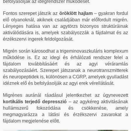
befolyásolják az idegrendszer működését.
Fontos szerepet játszik az
öröklött hajlam
– gyakran fordul
elő olyanoknál, akiknek családjában már előfordult migrén.
Lényeges hatása van az agytörzs bizonyos struktúráinak
aktiválódására is, amelyek szabályozzák a fájdalmat és az
érzékszervi ingerek feldolgozását.
Migrén során károsodhat a trigeminovaszkuláris komplexum
működése is. Ez az idegi és érhálózati rendszer felel a
fájdalom továbbításáért és az agyi véráramlás
szabályozásáért. Szerepet játszanak a neurotranszmitterek
és neuropeptidek is, különösen a CGRP, amelyek gyulladást
idéznek elő és befolyásolják az agyi erek vérellátását.
Migrénes auránál ráadásul jelentkezhet az úgynevezett
kortikális terjedő depresszió
– az agykéreg aktivitásának
hullámszerű fokozódása és csökkenése, amely
megmagyarázza a látási és érzékszervi zavarokat a
fájdalom megjelenése előtt.