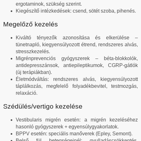
ergotaminok, szükség szerint.
Kiegészítő intézkedések: csend, sötét szoba, pihenés.
Megelőző kezelés
Kiváltó tényezők azonosítása és elkerülése –
tünetnapló, kiegyensúlyozott étrend, rendszeres alvás,
stresszkezelés.
Migrénprevenciós gyógyszerek – béta-blokkolók,
antidepresszánsok, antiepileptikumok, CGRP-gátlók
(új terápiákban).
Életmódváltás: rendszeres alvás, kiegyensúlyozott
táplálkozás, megfelelő folyadékbevitel, testmozgás,
relaxáció.
Szédülés/vertigo kezelése
Vestibularis migrén esetén: a migrén kezeléséhez
hasonló gyógyszerek + egyensúlygyakorlatok.
BPPV esetén: speciális manőverek (Epley, Semont).
Belső fül betegségeinél: gyulladáscsökkentés,