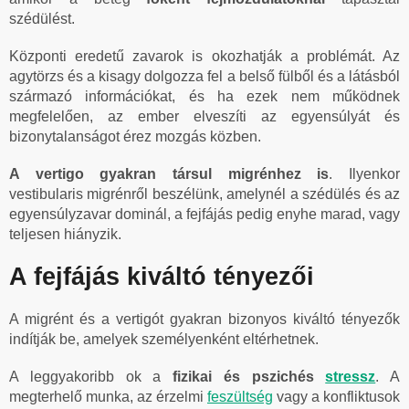
szédülést.
Központi eredetű zavarok is okozhatják a problémát. Az
agytörzs és a kisagy dolgozza fel a belső fülből és a látásból
származó információkat, és ha ezek nem működnek
megfelelően, az ember elveszíti az egyensúlyát és
bizonytalanságot érez mozgás közben.
A vertigo gyakran társul migrénhez is
. Ilyenkor
vestibularis migrénről beszélünk, amelynél a szédülés és az
egyensúlyzavar dominál, a fejfájás pedig enyhe marad, vagy
teljesen hiányzik.
A fejfájás kiváltó tényezői
A migrént és a vertigót gyakran bizonyos kiváltó tényezők
indítják be, amelyek személyenként eltérhetnek.
A leggyakoribb ok a
fizikai
és pszichés
stressz
. A
megterhelő munka, az érzelmi
feszültség
vagy a konfliktusok