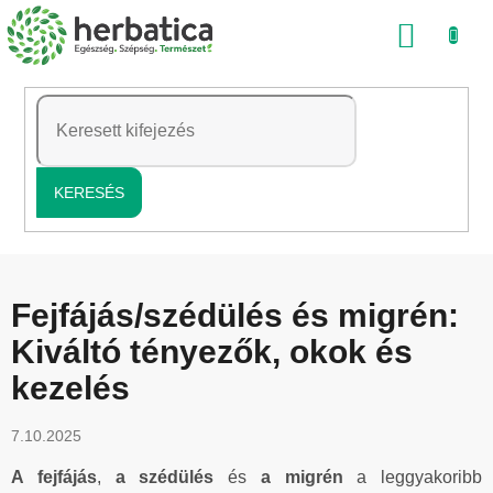
Ugrás
KOSÁ
a
fő
tartalomhoz
KERESÉS
Fejfájás/szédülés és migrén:
Kiváltó tényezők, okok és
kezelés
7.10.2025
A fejfájás
,
a szédülés
és
a migrén
a leggyakoribb