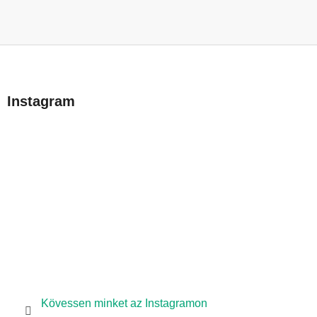
L
á
b
Instagram
l
é
c
Kövessen minket az Instagramon