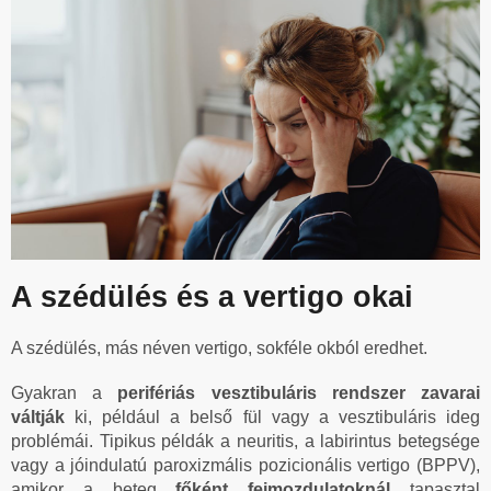
A szédülés és a vertigo okai
A szédülés, más néven vertigo, sokféle okból eredhet.
Gyakran a
perifériás vesztibuláris rendszer zavarai
váltják
ki, például a belső fül vagy a vesztibuláris ideg
problémái. Tipikus példák a neuritis, a labirintus betegsége
vagy a jóindulatú paroxizmális pozicionális vertigo (BPPV),
amikor a beteg
főként fejmozdulatoknál
tapasztal