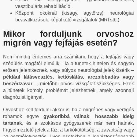
vesztibuláris rehabilitáció.
Központi okoknál (kisagy, agytörzs): neurológiai
beavatkozások, képalkotó vizsgálatok (MRI stb.).
Mikor forduljunk orvoshoz
migrén vagy fejfájás esetén?
Nem mindig érdemes arra számítani, hogy a fejfájás vagy
szédülés magától elmúlik. Ha a tünetek hirtelen és nagyon
erősen jelentkeznek, vagy súlyos neurológiai jelek kísérik –
például látásvesztés, kettőslátás, arczsibbadás vagy
beszédzavar
–, mielőbbi orvosi vizsgálat szükséges. Ezek
a tünetek komoly problémát jelezhetnek, amely azonnali
diagnózist igényel.
Orvoshoz kell fordulni akkor is, ha a migrénes vagy vertigós
rohamok egyre
gyakoribbá válnak
,
hosszabb ideig
tartanak
, és a szokásos gyógyszerek már nem hatnak.
Figyelmeztető jelek a láz, a tarkókötöttség, a zavartság vagy
az eszméletvesztés. Ilyen esetekben a legbiztonságosabb