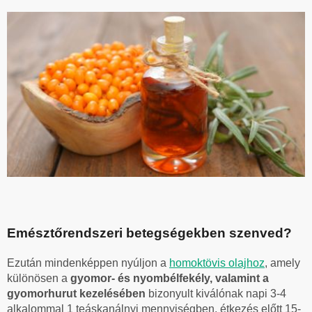
Emésztőrendszeri betegségekben szenved?
Ezután mindenképpen nyúljon a
homoktövis olajhoz
, amely
különösen a
gyomor- és nyombélfekély, valamint a
gyomorhurut kezelésében
bizonyult kiválónak napi 3-4
alkalommal 1 teáskanálnyi mennyiségben, étkezés előtt 15-