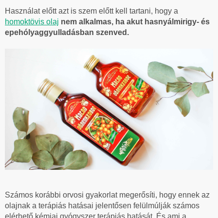
Használat előtt azt is szem előtt kell tartani, hogy a
homoktövis olaj
nem alkalmas, ha akut hasnyálmirigy- és
epehólyaggyulladásban szenved.
Számos korábbi orvosi gyakorlat megerősíti, hogy ennek az
olajnak a terápiás hatásai jelentősen felülmúlják számos
elérhető kémiai gyógyszer terápiás hatását. És ami a