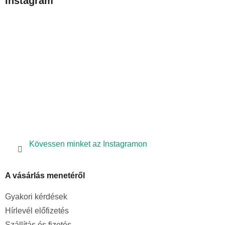
Instagram
l
é
c
Kövessen minket az Instagramon
A vásárlás menetéről
Gyakori kérdések
Hírlevél előfizetés
Szállítás és fizetés