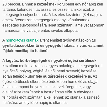
20 perccel. Ennek a kezelésnek körülbelül egy hónapig kell
tartania, különösen tavasszal és ősszel, amikor ezek a
betegségek súlyosbodnak. A kezelés kezdetén (3-4 nap) az
emésztőrendszeri betegségek megnyilvánulásának
esetleges súlyosbodására lehet számítani, amelyet azonban
hamarosan felvált a jelentős javulás állapota.
A
homoktövis olajnak
a fent említett gyógyhatásokon túl
gyulladáscsökkentő és gyógyító hatása is van, valamint
fájdalomcsillapító hatású.
A
fagyás, bőrbetegségek és gyakori égési sérülések
kezelése
mellett alkalmas egyes onkológiai betegségek (pl.
nyelőcső, hólyag, végbél és női nemi szervek) kezelése
során fellépő
különféle sugárégések kezelésére is.
Az
égési sérülések elkerülése érdekében homoktövis olajjal
átitatott tampont helyeznek e szervek üregeibe, vagy
olajinfúziót készítenek a besugárzás előtt. A tényleges
felhordás előtt számítania kell ennek az olajnak a színező
hatására, amely több napig is eltarthat.