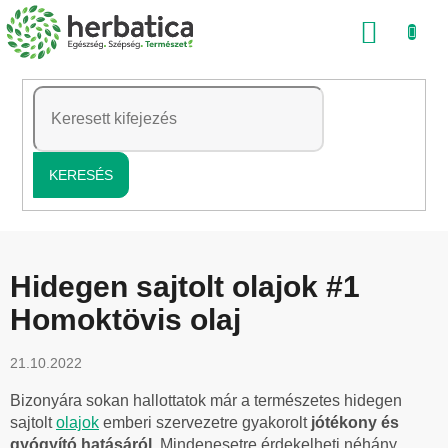
Ugrás
KOSÁ
a
fő
tartalomhoz
KERESÉS
Hidegen sajtolt olajok #1
Homoktövis olaj
21.10.2022
Bizonyára sokan hallottatok már a természetes hidegen
sajtolt
olajok
emberi szervezetre gyakorolt
​​jótékony és
gyógyító hatásáról.
Mindenesetre érdekelheti néhány