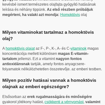
kevésbé ismert természetes olajfajta gyógyító hatásának
leírása és néhány tippünk.
Az első részben próbáljuk
megérteni, ha valaki azt mondja:
Homoktövis
olaj
Milyen vitaminokat tartalmaz a homoktövis
olaj?
A
homoktövis olajat
az F-, P-, K-, A- és C-
vitaminok
magas
koncentrációja mellett különösen
magas E-vitamin-
tartalom
jellemzi. Ezt a vitamint
nagyon fontos
antioxidánsnak
tartják, amely fontos anyagcsere-
folyamatok nélkülözhetetlen összetevője. az emberi testben.
Milyen pozitív hatásai vannak a homoktövis
olajnak az emberi egészségre?
Elsősorban az
erek rugalmasságára és minőségére
gyakorol jótékony hatást,
csökkenti a vérnyomást
,
valamint