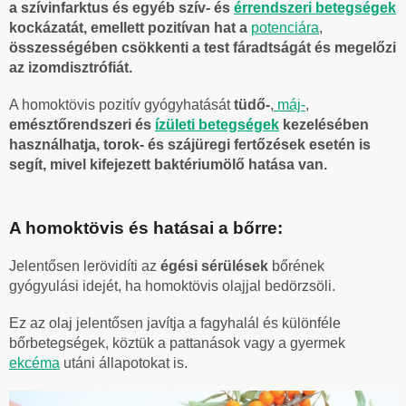
a szívinfarktus és egyéb szív- és
érrendszeri betegségek
kockázatát, emellett pozitívan hat a
potenciára
,
összességében csökkenti a test fáradtságát és megelőzi
az izomdisztrófiát.
A homoktövis pozitív gyógyhatását
tüdő-
,
máj-
,
emésztőrendszeri és
ízületi betegségek
kezelésében
használhatja, torok- és szájüregi fertőzések esetén is
segít, mivel kifejezett baktériumölő hatása van.
A homoktövis és hatásai a bőrre:
Jelentősen lerövidíti az
égési sérülések
bőrének
gyógyulási idejét, ha homoktövis olajjal bedörzsöli.
Ez az olaj jelentősen javítja a fagyhalál és különféle
bőrbetegségek, köztük a pattanások vagy a gyermek
ekcéma
utáni állapotokat is.