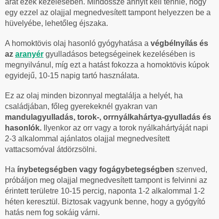
arat ezek kezelésében. Mindössze annyit kell tennie, hogy
egy ezzel az olajjal megnedvesített tampont helyezzen be a
hüvelyébe, lehetőleg éjszaka.
A homoktövis olaj hasonló gyógyhatása a
végbélnyílás és
az
aranyér
gyulladásos betegségeinek kezelésében is
megnyilvánul, míg ezt a hatást fokozza a homoktövis kúpok
egyidejű, 10-15 napig tartó használata.
Ez az olaj minden bizonnyal megtalálja a helyét, ha
családjában, főleg gyerekeknél gyakran van
mandulagyulladás, torok-, orrnyálkahártya-gyulladás és
hasonlók.
Ilyenkor az orr vagy a torok nyálkahártyáját napi
2-3 alkalommal ajánlatos olajjal megnedvesített
vattacsomóval átdörzsölni.
Ha
ínybetegségben vagy fogágybetegségben
szenved,
próbáljon meg olajjal megnedvesített tampont is felvinni az
érintett területre 10-15 percig, naponta 1-2 alkalommal 1-2
héten keresztül. Biztosak vagyunk benne, hogy a gyógyító
hatás nem fog sokáig várni.