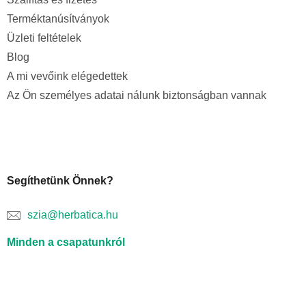
Terméktanúsítványok
Üzleti feltételek
Blog
A mi vevőink elégedettek
Az Ön személyes adatai nálunk biztonságban vannak
Segíthetünk Önnek?
szia@herbatica.hu
Minden a csapatunkról