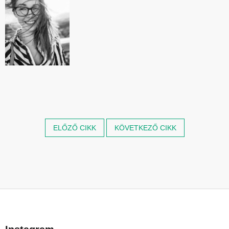
ELŐZŐ CIKK
KÖVETKEZŐ CIKK
L
á
b