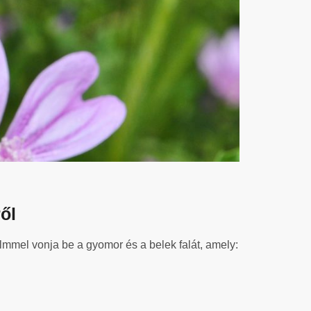
ől
lmmel vonja be a gyomor és a belek falát, amely: