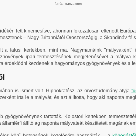
forrás: canva.com
idékén lett kinemesítve, ahonnan fokozatosan elterjedt Európa
mesztenek – Nagy-Britanniától Oroszországig, a Skandináv-félsz
lt a falusi kertekben, mint ma. Nagymamáink "mályvaként" i
znövények ipari termesztésének megjelenésével a mályva kis
ra érdeklődni kezdenek a hagyományos gyógynövények és a fennt
ől
ban is ismert volt. Hippokratész, az orvostudomány atyja
t
erként írta le a mályvát, és azt állította, hogy aki naponta me
 gyógynövénynek tartották. Kolostori kertekben termesztették
a államférfi állítólag naponta mályvateát készíttetett magának e
zéles körű betegségek kezelésére használták – a
köhögéstő