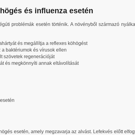
öhögés és influenza esetén
égúti problémák esetén történik. A növényből származó nyálka
lkahártyát és megállítja a reflexes köhögést
 a baktériumok és vírusok ellen
lt szövetek regenerációját
kát és megkönnyíti annak eltávolítását
 esetén
gés esetén, amely megzavarja az alvást. Lefekvés előtt elfogy