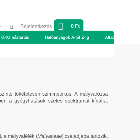
KOSÁR
0 Ft
Bejelentkezés
ÖKO háztartás
Hatóanyagok A-tól Z-ig
Állatok
Új
 szinte tökéletesen szimmetrikus. A mályvarózsa
n a gyógyhatások széles spektrumát kínálja,
, a mályvafélék (
Malvaceae
) családjába tartozik.