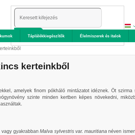
KERESÉS
ikumok
Táplálékkiegészítők
Élelmiszerek és italok
erteinkből
incs kerteinkből
 erekkel, amelyek finom pókháló mintázatot idéznek. Öt szirma
ógynövény szinte minden kertben képes növekedni, miközbe
asználtak.
a
vagy gyakrabban
Malva sylvestris var. mauritiana
néven ismert