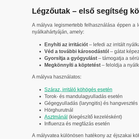
Légzőutak – első segítség k
A mályva legismertebb felhasználása éppen a l
nyálkahártyáján, amely:
Enyhíti az irritációt
– lefedi az irritált nyá
Véd a további károsodástól
– gátat képez
Gyorsítja a gyógyulást
– támogatja a sérü
Megkönnyíti a köptetést
– feloldja a nyál
A mályva használatos:
Száraz, irritáló köhögés esetén
Torok- és mandulagyulladás esetén
Gégegyulladás (laryngitis) és hangvesztés
Hörghurutnál
Asztmánál
(kiegészítő kezelésként)
Influenza és megfázás esetén
A mályvatea különösen hatékony az éjszakai köhö