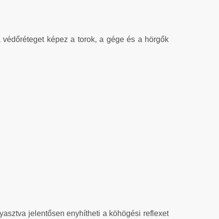
 védőréteget képez a torok, a gége és a hörgők
asztva jelentősen enyhítheti a köhögési reflexet