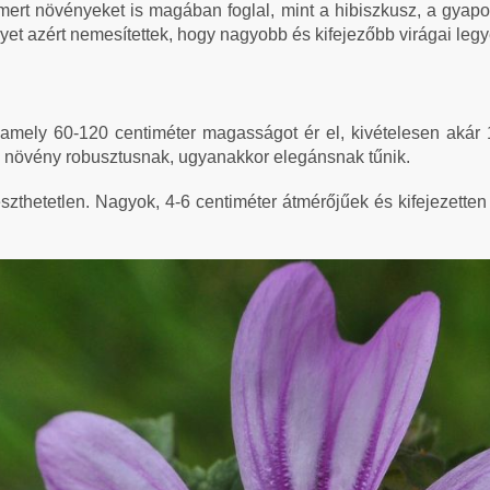
smert növényeket is magában foglal, mint a hibiszkusz, a gyap
yet azért nemesítettek, hogy nagyobb és kifejezőbb virágai leg
mely 60-120 centiméter magasságot ér el, kivételesen akár 1
 a növény robusztusnak, ugyanakkor elegánsnak tűnik.
thetetlen. Nagyok, 4-6 centiméter átmérőjűek és kifejezetten 