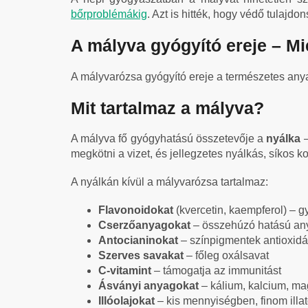
bőrproblémákig
. Azt is hitték, hogy védő tulajd
A mályva gyógyító ereje – Mi
A mályvarózsa gyógyító ereje a természetes anya
Mit tartalmaz a mályva?
A mályva fő gyógyhatású összetevője a
nyálka
–
megkötni a vizet, és jellegzetes nyálkás, síkos 
A nyálkán kívül a mályvarózsa tartalmaz:
Flavonoidokat
(kvercetin, kaempferol) – 
Cserzőanyagokat
– összehúzó hatású an
Antocianinokat
– színpigmentek antioxidá
Szerves savakat
– főleg oxálsavat
C-vitamint
– támogatja az immunitást
Ásványi anyagokat
– kálium, kalcium, m
Illóolajokat
– kis mennyiségben, finom illa