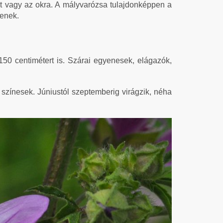
ot vagy az okra. A mályvarózsa tulajdonképpen a
yenek.
50 centimétert is. Szárai egyenesek, elágazók,
színesek. Júniustól szeptemberig virágzik, néha