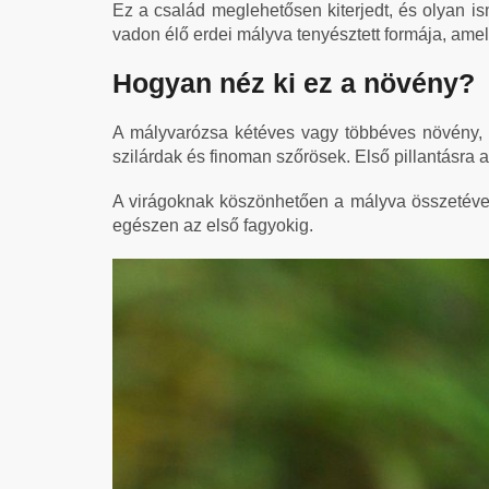
Ez a család meglehetősen kiterjedt, és olyan i
vadon élő erdei mályva tenyésztett formája, amel
Hogyan néz ki ez a növény?
A mályvarózsa kétéves vagy többéves növény, a
szilárdak és finoman szőrösek. Első pillantásra
A virágoknak köszönhetően a mályva összetévesz
egészen az első fagyokig.