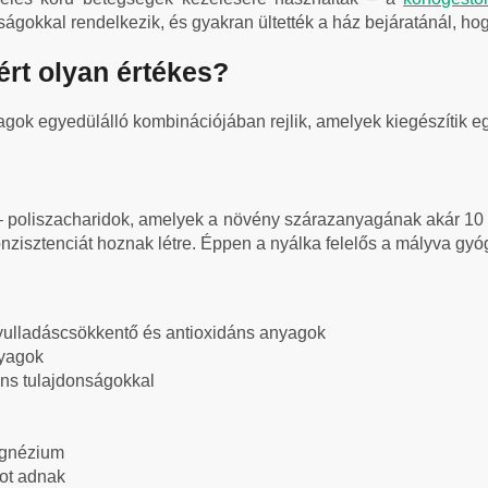
onságokkal rendelkezik, és gyakran ültették a ház bejáratánál, h
ért olyan értékes?
gok egyedülálló kombinációjában rejlik, amelyek kiegészítik eg
 poliszacharidok, amelyek a növény szárazanyagának akár 10 s
konzisztenciát hoznak létre. Éppen a nyálka felelős a mályva gy
gyulladáscsökkentő és antioxidáns anyagok
yagok
ns tulajdonságokkal
agnézium
tot adnak