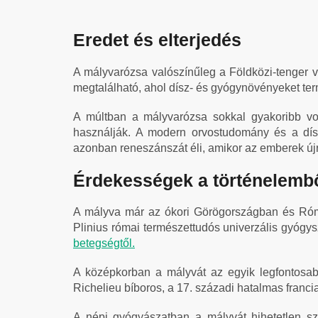
Eredet és elterjedés
A mályvarózsa valószínűleg a Földközi-tenger v
megtalálható, ahol dísz- és gyógynövényeket ter
A múltban a mályvarózsa sokkal gyakoribb vo
használják. A modern orvostudomány és a dís
azonban reneszánszát éli, amikor az emberek új
Érdekességek a történelemb
A mályva már az ókori Görögországban és Rómá
Plinius római természettudós univerzális gyógysz
betegségtől.
A középkorban a mályvát az egyik legfontosabb
Richelieu bíboros, a 17. századi hatalmas franci
A népi gyógyászatban a mályvát hihetetlen s