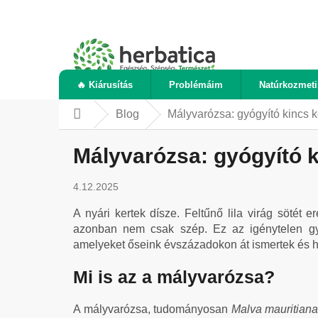
Ugrás
a
fő
tartalomhoz
🔥 Kiárusítás
Problémáim
Natúrkozmet
Blog
Mályvarózsa: gyógyító kincs k
Kezdőlap
Mályvarózsa: gyógyító k
4.12.2025
A nyári kertek dísze. Feltűnő lila virág sötét
azonban nem csak szép. Ez az igénytelen gy
amelyeket őseink évszázadokon át ismertek és h
Mi is az a mályvarózsa?
A mályvarózsa, tudományosan
Malva mauritian