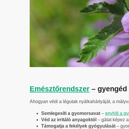
Emésztőrendszer
– gyengéd 
Ahogyan védi a légutak nyálkahártyáját, a mályv
Semlegesíti a gyomorsavat
–
enyhíti a g
Véd az irritáló anyagoktól
– gátat képez a
Támogatja a fekélyek gyógyulását
– gyor