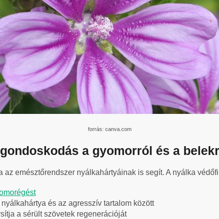
forrás: canva.com
gondoskodás a gyomorról és a belekr
a az emésztőrendszer nyálkahártyáinak is segít. A nyálka védőfi
yomorégést
 nyálkahártya és az agresszív tartalom között
sítja a sérült szövetek regenerációját