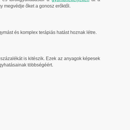
ogy megvédje őket a gonosz erőktől.
ymást és komplex terápiás hatást hoznak létre.
zázalékát is kitészik. Ezek az anyagok képesek
ógyhatásainak többségéért.