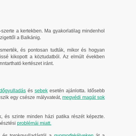
-szerte a kertekben. Ma gyakorlatilag mindenhol
igettől a Balkánig.
smerték, és pontosan tudták, mikor és hogyan
sé kikopott a köztudatból. Az elmúlt években
artható kertészet iránt.
üdőgyulladás
és
sebek
esetén ajánlotta. Idősebb
giszik egy csésze mályvateát,
megvédi magát sok
, és szinte minden házi patika részét képezte.
mésztési
problémái miatt.
l
és torokgyulladástól a
gyomorfekélyeken
át a