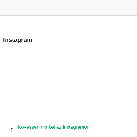
L
á
b
Instagram
l
é
c
Kövessen minket az Instagramon