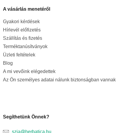
A vásárlás menetéről
Gyakori kérdések
Hírlevél előfizetés
Szállítás és fizetés
Terméktanúsítványok
Üzleti feltételek
Blog
A mi vevőink elégedettek
Az Ön személyes adatai nálunk biztonságban vannak
Segíthetünk Önnek?
szia@herbatica.hu