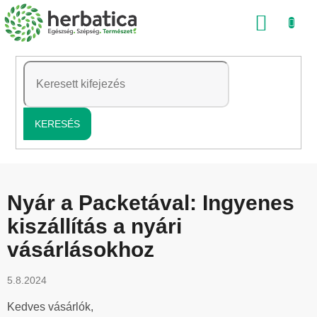
Ugrás
KOSÁ
a
fő
tartalomhoz
KERESÉS
Nyár a Packetával: Ingyenes
kiszállítás a nyári
vásárlásokhoz
5.8.2024
Kedves vásárlók,