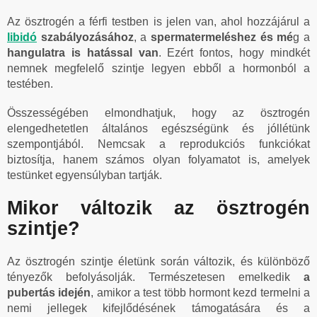
Az ösztrogén a férfi testben is jelen van, ahol hozzájárul a
libidó
szabályozásához
, a
spermatermeléshez és mé
g a
hangulatra is hatással van
. Ezért fontos, hogy mindkét
nemnek megfelelő szintje legyen ebből a hormonból a
testében.
Összességében elmondhatjuk, hogy az ösztrogén
elengedhetetlen általános egészségünk és jóllétünk
szempontjából. Nemcsak a reprodukciós funkciókat
biztosítja, hanem számos olyan folyamatot is, amelyek
testünket egyensúlyban tartják.
Mikor változik az ösztrogén
szintje?
Az ösztrogén szintje életünk során változik, és különböző
tényezők befolyásolják. Természetesen emelkedik
a
pubertás idején
, amikor a test több hormont kezd termelni a
nemi jellegek kifejlődésének támogatására és a