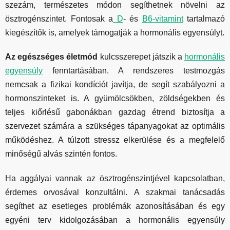
szezám, természetes módon segíthetnek növelni az
ösztrogénszintet. Fontosak a
D
- és
B6-vitamint
tartalmazó
kiegészítők is, amelyek támogatják a hormonális egyensúlyt.
Az egészséges életmód
kulcsszerepet játszik a
hormonális
egyensúly
fenntartásában. A rendszeres testmozgás
nemcsak a fizikai kondíciót javítja, de segít szabályozni a
hormonszinteket is. A gyümölcsökben, zöldségekben és
teljes kiőrlésű gabonákban gazdag étrend biztosítja a
szervezet számára a szükséges tápanyagokat az optimális
működéshez. A túlzott stressz elkerülése és a megfelelő
minőségű alvás szintén fontos.
Ha aggályai vannak az ösztrogénszintjével kapcsolatban,
érdemes orvosával konzultálni. A szakmai tanácsadás
segíthet az esetleges problémák azonosításában és egy
egyéni terv kidolgozásában a hormonális egyensúly