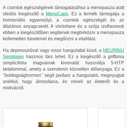
A csontok egészségének támogatásához a menopauza alatt
ideális kiegészítő a
MenoCaps
. Ez a termék támogatja a
hormonális egyensúlyt, a csontok egészségét és az
általános anyagcserét. A vöröshere és a szója izoflavonok
ebben a kiegészítőben segítenek megbirkózni a menopauza
kellemetlen tüneteivel és megőrizni a vitalitást.
Ha depresszióval vagy rossz hangulattal küzd, a
NEURINU
Serotogen
hasznos társ lehet. Ez a kiegészítő a griffonia
simplicifolia magvainak kivonatát használja 5-HTP
tartalommal, amely a szerotonin közvetlen előanyaga. Ez a
"boldogsághormon" segít javítani a hangulatot, megnyugtat
anélkül, hogy álmosítana, és növeli az életerőt és a
motivációt.