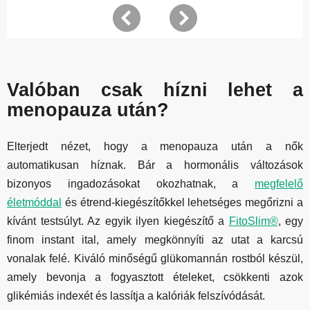
Valóban csak hízni lehet a
menopauza után?
Elterjedt nézet, hogy a menopauza után a nők
automatikusan híznak. Bár a hormonális változások
bizonyos ingadozásokat okozhatnak, a
megfelelő
életmóddal
és étrend-kiegészítőkkel lehetséges megőrizni a
kívánt testsúlyt. Az egyik ilyen kiegészítő a
FitoSlim®
, egy
finom instant ital, amely megkönnyíti az utat a karcsú
vonalak felé. Kiváló minőségű glükomannán rostból készül,
amely bevonja a fogyasztott ételeket, csökkenti azok
glikémiás indexét és lassítja a kalóriák felszívódását.