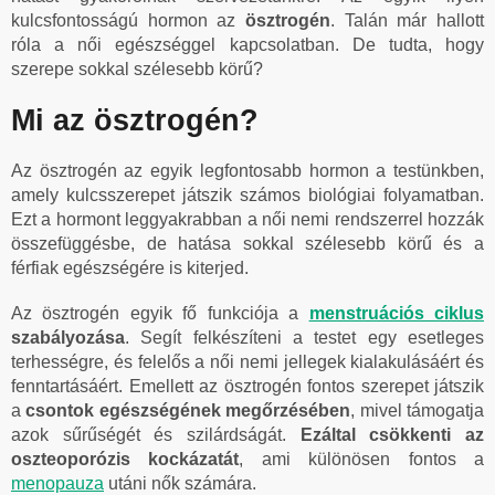
kulcsfontosságú hormon az
ösztrogén
. Talán már hallott
róla a női egészséggel kapcsolatban. De tudta, hogy
szerepe sokkal szélesebb körű?
Mi az ösztrogén?
Az ösztrogén az egyik legfontosabb hormon a testünkben,
amely kulcsszerepet játszik számos biológiai folyamatban.
Ezt a hormont leggyakrabban a női nemi rendszerrel hozzák
összefüggésbe, de hatása sokkal szélesebb körű és a
férfiak egészségére is kiterjed.
Az ösztrogén egyik fő funkciója a
menstruációs ciklus
szabályozása
. Segít felkészíteni a testet egy esetleges
terhességre, és felelős a női nemi jellegek kialakulásáért és
fenntartásáért. Emellett az ösztrogén fontos szerepet játszik
a
csontok egészségének megőrzésében
, mivel támogatja
azok sűrűségét és szilárdságát.
Ezáltal csökkenti az
oszteoporózis kockázatát
, ami különösen fontos a
menopauza
utáni nők számára.