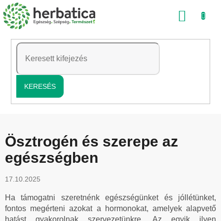
Ugrás
KOSÁ
a
fő
tartalomhoz
KERESÉS
Ösztrogén és szerepe az
egészségben
17.10.2025
Ha támogatni szeretnénk egészségünket és jóllétünket,
fontos megérteni azokat a hormonokat, amelyek alapvető
hatást gyakorolnak szervezetünkre. Az egyik ilyen