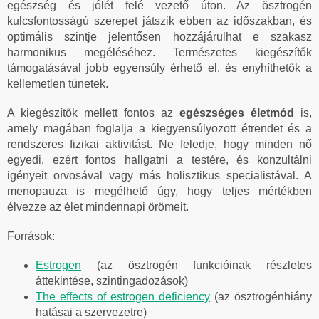
egészség és jólét felé vezető úton. Az ösztrogén
kulcsfontosságú szerepet játszik ebben az időszakban, és
optimális szintje jelentősen hozzájárulhat e szakasz
harmonikus megéléséhez. Természetes kiegészítők
támogatásával jobb egyensúly érhető el, és enyhíthetők a
kellemetlen tünetek.
A kiegészítők mellett fontos az
egészséges életmód
is,
amely magában foglalja a kiegyensúlyozott étrendet és a
rendszeres fizikai aktivitást. Ne feledje, hogy minden nő
egyedi, ezért fontos hallgatni a testére, és konzultálni
igényeit orvosával vagy más holisztikus specialistával. A
menopauza is megélhető úgy, hogy teljes mértékben
élvezze az élet mindennapi örömeit.
Források:
Estrogen
(az ösztrogén funkcióinak részletes
áttekintése, szintingadozások)
The effects of estrogen deficiency
(az ösztrogénhiány
hatásai a szervezetre)