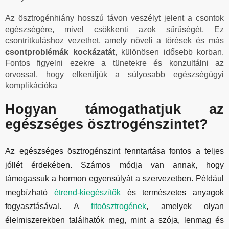
Az ösztrogénhiány hosszú távon veszélyt jelent a csontok
egészségére, mivel csökkenti azok sűrűségét. Ez
csontritkuláshoz vezethet, amely növeli a törések és más
csontproblémák kockázatát
, különösen idősebb korban.
Fontos figyelni ezekre a tünetekre és konzultálni az
orvossal, hogy elkerüljük a súlyosabb egészségügyi
komplikációka
Hogyan támogathatjuk az
egészséges ösztrogénszintet?
Az egészséges ösztrogénszint fenntartása fontos a teljes
jóllét érdekében. Számos módja van annak, hogy
támogassuk a hormon egyensúlyát a szervezetben. Például
megbízható
étrend-kiegészítők
és természetes anyagok
fogyasztásával. A
fitoösztrogének
, amelyek olyan
élelmiszerekben találhatók meg, mint a szója, lenmag és