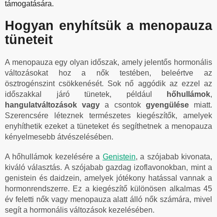
támogatására.
Hogyan enyhítsük a menopauza
tüneteit
A menopauza egy olyan időszak, amely jelentős hormonális
változásokat hoz a nők testében, beleértve az
ösztrogénszint csökkenését. Sok nő aggódik az ezzel az
időszakkal járó tünetek, például
hőhullámok
,
hangulatváltozások vagy
a csontok
gyengülése
miatt.
Szerencsére léteznek természetes kiegészítők, amelyek
enyhíthetik ezeket a tüneteket és segíthetnek a menopauza
kényelmesebb átvészelésében.
A hőhullámok kezelésére a
Genistein
, a szójabab kivonata,
kiváló választás. A szójabab gazdag izoflavonokban, mint a
genistein és daidzein, amelyek jótékony hatással vannak a
hormonrendszerre. Ez a kiegészítő különösen alkalmas 45
év feletti nők vagy menopauza alatt álló nők számára, mivel
segít a hormonális változások kezelésében.