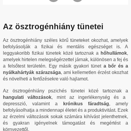
Az ösztrogénhiány tünetei
Az ösztrogénhiány széles körű tüneteket okozhat, amelyek
befolyásolják a fizikai és mentális egészséget is. A
leggyakoribb fizikai tünetek közé tartoznak a
hőhullámok
,
amelyek hirtelen melegségérzettel járnak, különösen a fej és
a felsőtest területén. Egy másik gyakori tünet
a bőr és a
nyálkahártyák szárazsága
, ami kellemetlen érzést okozhat
és növelheti a fertőzésekre való hajlamot.
Az ösztrogénhiány pszichés tünetei közé tartoznak a
hangulati változások
, mint az ingerlékenység és a
depresszió, valamint a
krónikus fáradtság
, amely
befolyásolhatja a mindennapi életet és a produktivitást. Ezek
az érzelmi változások sokak számára kihívást jelenthetnek,
és gyakran igényelnek támogatást és megértést a
környezettől.