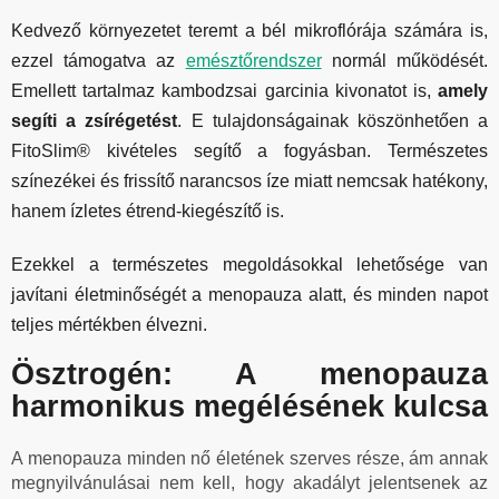
Kedvező környezetet teremt a bél mikroflórája számára is,
ezzel támogatva az
emésztőrendszer
normál működését.
Emellett tartalmaz kambodzsai garcinia kivonatot is,
amely
segíti a zsírégetést
. E tulajdonságainak köszönhetően a
FitoSlim® kivételes segítő a fogyásban. Természetes
színezékei és frissítő narancsos íze miatt nemcsak hatékony,
hanem ízletes étrend-kiegészítő is.
Ezekkel a természetes megoldásokkal lehetősége van
javítani életminőségét a menopauza alatt, és minden napot
teljes mértékben élvezni.
Ösztrogén: A menopauza
harmonikus megélésének kulcsa
A menopauza minden nő életének szerves része, ám annak
megnyilvánulásai nem kell, hogy akadályt jelentsenek az