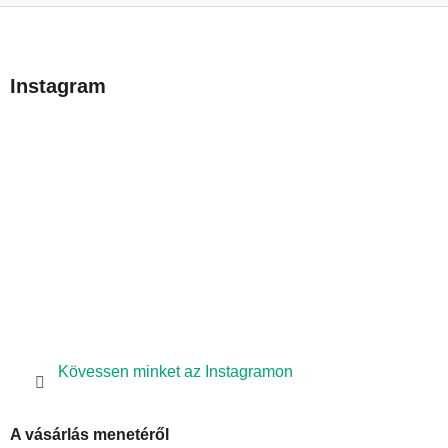
L
á
b
Instagram
l
é
c
Kövessen minket az Instagramon
A vásárlás menetéről