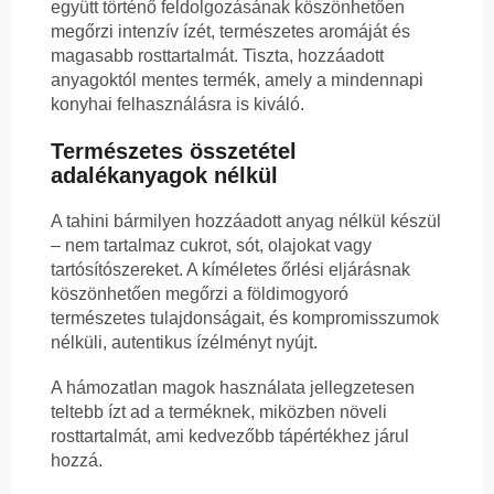
együtt történő feldolgozásának köszönhetően
megőrzi intenzív ízét, természetes aromáját és
magasabb rosttartalmát. Tiszta, hozzáadott
anyagoktól mentes termék, amely a mindennapi
konyhai felhasználásra is kiváló.
Természetes összetétel
adalékanyagok nélkül
A tahini bármilyen hozzáadott anyag nélkül készül
– nem tartalmaz cukrot, sót, olajokat vagy
tartósítószereket. A kíméletes őrlési eljárásnak
köszönhetően megőrzi a földimogyoró
természetes tulajdonságait, és kompromisszumok
nélküli, autentikus ízélményt nyújt.
A hámozatlan magok használata jellegzetesen
teltebb ízt ad a terméknek, miközben növeli
rosttartalmát, ami kedvezőbb tápértékhez járul
hozzá.