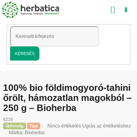
Ugrás
KOSÁ
a
fő
tartalomhoz
KERESÉS
100% bio földimogyoró-tahini
őrölt, hámozatlan magokból –
250 g – Bioherba
6216
A
Nincs értékelés
Ugrás az értékeléshez
Újdonság
Tipp
termék
Márka:
Bioherba