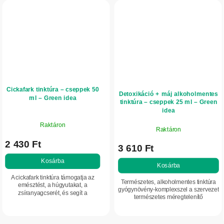
Cickafark tinktúra – cseppek 50
Detoxikáció + máj alkoholmentes
ml – Green idea
tinktúra – cseppek 25 ml – Green
idea
Raktáron
Raktáron
2 430 Ft
3 610 Ft
Kosárba
Kosárba
A cickafark tinktúra támogatja az
Természetes, alkoholmentes tinktúra
emésztést, a húgyutakat, a
gyógynövény-komplexszel a szervezet
zsíranyagcserét, és segít a
természetes méregtelenítő
testsúlykontrollban.
folyamatainak és a máj megfelelő
működésének támogatására.
Máriatövist,...