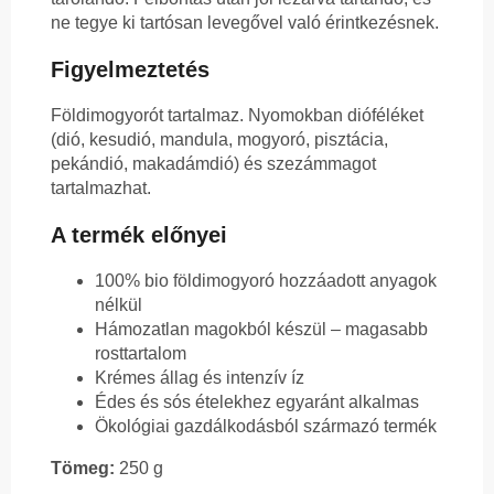
ne tegye ki tartósan levegővel való érintkezésnek.
Figyelmeztetés
Földimogyorót tartalmaz. Nyomokban dióféléket
(dió, kesudió, mandula, mogyoró, pisztácia,
pekándió, makadámdió) és szezámmagot
tartalmazhat.
A termék előnyei
100% bio földimogyoró hozzáadott anyagok
nélkül
Hámozatlan magokból készül – magasabb
rosttartalom
Krémes állag és intenzív íz
Édes és sós ételekhez egyaránt alkalmas
Ökológiai gazdálkodásból származó termék
Tömeg:
250 g