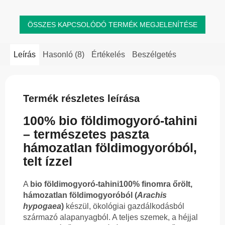
ÖSSZES KAPCSOLÓDÓ TERMÉK MEGJELENÍTÉSE
Leírás
Hasonló (8)
Értékelés
Beszélgetés
Termék részletes leírása
100% bio földimogyoró-tahini
– természetes paszta
hámozatlan földimogyoróból,
telt ízzel
A
bio földimogyoró-tahini
100% finomra őrölt,
hámozatlan földimogyoróból (
Arachis
hypogaea
)
készül, ökológiai gazdálkodásból
származó alapanyagból. A teljes szemek, a héjjal