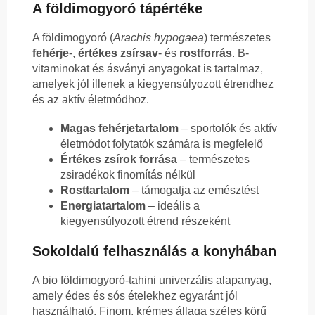
A földimogyoró tápértéke
A földimogyoró (
Arachis hypogaea
) természetes
fehérje
-,
értékes zsírsav
- és
rostforrás
. B-
vitaminokat és ásványi anyagokat is tartalmaz,
amelyek jól illenek a kiegyensúlyozott étrendhez
és az aktív életmódhoz.
Magas fehérjetartalom
– sportolók és aktív
életmódot folytatók számára is megfelelő
Értékes zsírok forrása
– természetes
zsiradékok finomítás nélkül
Rosttartalom
– támogatja az emésztést
Energiatartalom
– ideális a
kiegyensúlyozott étrend részeként
Sokoldalú felhasználás a konyhában
A bio földimogyoró-tahini univerzális alapanyag,
amely édes és sós ételekhez egyaránt jól
használható. Finom, krémes állaga széles körű