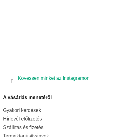
é
c
Kövessen minket az Instagramon
A vásárlás menetéről
Gyakori kérdések
Hírlevél előfizetés
Szállítás és fizetés
Terméktanúsítványok