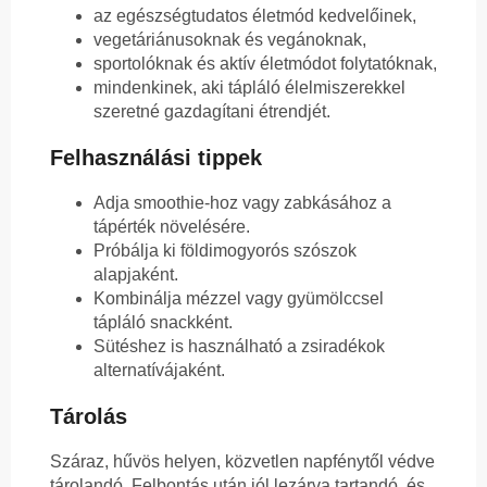
az egészségtudatos életmód kedvelőinek,
vegetáriánusoknak és vegánoknak,
sportolóknak és aktív életmódot folytatóknak,
mindenkinek, aki tápláló élelmiszerekkel
szeretné gazdagítani étrendjét.
Felhasználási tippek
Adja smoothie-hoz vagy zabkásához a
tápérték növelésére.
Próbálja ki földimogyorós szószok
alapjaként.
Kombinálja mézzel vagy gyümölccsel
tápláló snackként.
Sütéshez is használható a zsiradékok
alternatívájaként.
Tárolás
Száraz, hűvös helyen, közvetlen napfénytől védve
tárolandó. Felbontás után jól lezárva tartandó, és