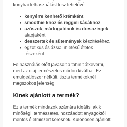
konyhai felhasználást tesz lehetővé.
kenyérre kenhető krémként
,
smoothie-khoz és reggeli kásákhoz
,
szószok, mártogatósok és dresszingek
alapjaként,
desszertek és sütemények
készítéséhez,
egzotikus és ázsiai ihletésű ételek
részeként.
Felhasználás előtt javasolt a tahinit átkeverni,
mert az olaj természetes módon kiválhat. Ez
emulgeálószer nélküli, tiszta termékeknél
megszokott jelenség.
Kinek ajánlott a termék?
Ez a termék mindazok számára ideális, akik
minőségi, természetes, hozzáadott anyagoktól
mentes élelmiszert keresnek. Különösen ajánlott: