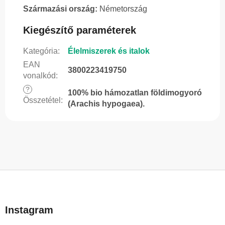
Származási ország:
Németország
Kiegészítő paraméterek
Kategória
:
Élelmiszerek és italok
EAN
3800223419750
vonalkód
:
?
100% bio hámozatlan földimogyoró
Összetétel
:
(Arachis hypogaea).
L
á
b
Instagram
l