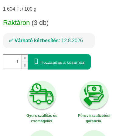
Egységár:
1 604 Ft / 100 g
Raktáron
(3 db)
Várható kézbesítés:
12.8.2026
Hozzáadás a kosárhoz
Gyors szállítás és
Pénzvisszafizetési
csomagolás.
garancia.