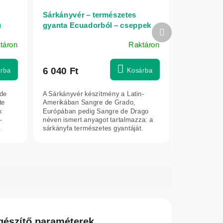
Sárkányvér – természetes
)
gyanta Ecuadorból – cseppek
Következő
50 ml
termék
táron
Raktáron
A
termék
átlagos
6 040 Ft
rba
Kosárba
értékelése
5-
rde
A Sárkányvér készítmény a Latin-
ből
te
Amerikában Sangre de Grado,
5,0
k
Európában pedig Sangre de Drago
-
néven ismert anyagot tartalmazza: a
csillag.
.
sárkányfa természetes gyantáját.
Ecuador és Peru...
gészítő paraméterek