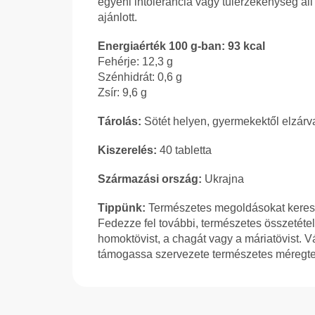
egyéni intolerancia vagy túlérzékenység á
ajánlott.
Energiaérték 100 g-ban: 93 kcal
Fehérje: 12,3 g
Szénhidrát: 0,6 g
Zsír: 9,6 g
Tárolás:
Sötét helyen, gyermekektől elzárva
Kiszerelés:
40 tabletta
Származási ország:
Ukrajna
Tippünk:
Természetes megoldásokat keres v
Fedezze fel további, természetes összetétel
homoktövist, a chagát vagy a máriatövist. V
támogassa szervezete természetes méregtel