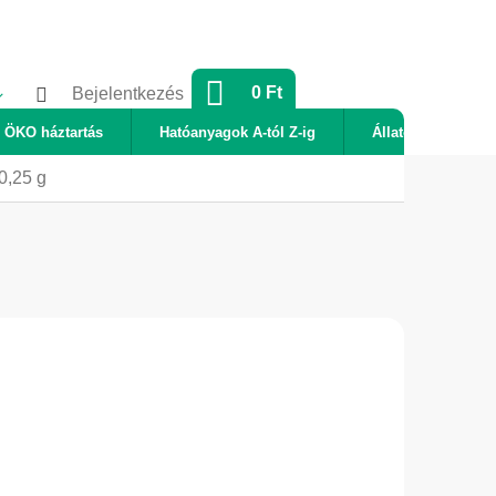
KOSÁR
0 Ft
Bejelentkezés
ÖKO háztartás
Hatóanyagok A-tól Z-ig
Állatok
Új
0,25 g