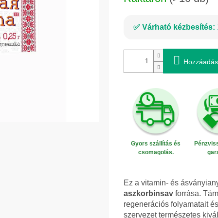
Várható kézbesítés:
Hozzáadás
Gyors szállítás és
Pénzviss
csomagolás.
gar
Ez a vitamin- és ásványia
aszkorbinsav
forrása. Támo
regenerációs folyamatait és 
szervezet természetes kivá