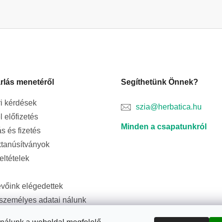
rlás menetéről
Segíthetünk Önnek?
i kérdések
szia@herbatica.hu
l előfizetés
Minden a csapatunkról
ás és fizetés
tanúsítványok
feltételek
evőink elégedettek
személyes adatai nálunk
ságban vannak