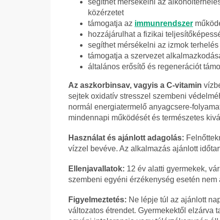
segíthet mérsékelni az alkoholterhelés
közérzetet
támogatja az
immunrendszer
működé
hozzájárulhat a fizikai teljesítőképes
segíthet mérsékelni az izmok terhelés 
támogatja a szervezet alkalmazkodásá
általános erősítő és regenerációt tám
Az aszkorbinsav, vagyis a C-vitamin
vízb
sejtek oxidatív stresszel szembeni védel
normál energiatermelő anyagcsere-folyamat
mindennapi működését és természetes kivál
Használat és ajánlott adagolás:
Felnőttek
vízzel bevéve. Az alkalmazás ajánlott időt
Ellenjavallatok:
12 év alatti gyermekek, vá
szembeni egyéni érzékenység esetén nem a
Figyelmeztetés:
Ne lépje túl az ajánlott na
változatos étrendet. Gyermekektől elzárva 