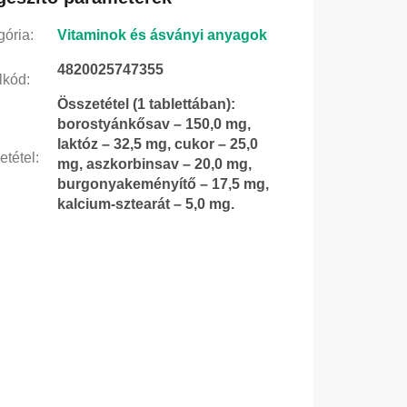
gória
:
Vitaminok és ásványi anyagok
4820025747355
lkód
:
Összetétel (1 tablettában):
borostyánkősav – 150,0 mg,
laktóz – 32,5 mg, cukor – 25,0
etétel
:
mg, aszkorbinsav – 20,0 mg,
burgonyakeményítő – 17,5 mg,
kalcium-sztearát – 5,0 mg.