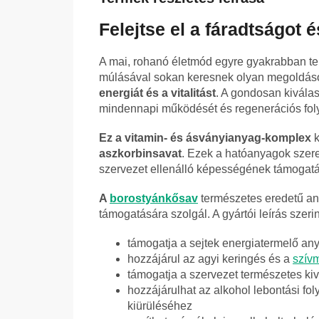
Felejtse el a fáradtságot 
A mai, rohanó életmód egyre gyakrabban t
múlásával sokan keresnek olyan megoldások
energiát és a vitalitást
. A gondosan kiválas
mindennapi működését és regenerációs foly
Ez a vitamin- és ásványianyag-komplex
k
aszkorbinsavat
. Ezek a hatóanyagok szere
szervezet ellenálló képességének támogat
A
borostyánkősav
természetes eredetű an
támogatására szolgál. A gyártói leírás szeri
támogatja a sejtek energiatermelő an
hozzájárul az agyi keringés és a
szív
támogatja a szervezet természetes kiv
hozzájárulhat az alkohol lebontási f
kiürüléséhez