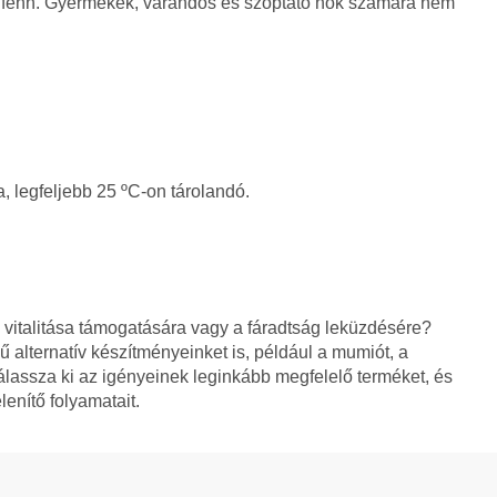
ll fenn. Gyermekek, várandós és szoptató nők számára nem
, legfeljebb 25 ºC-on tárolandó.
italitása támogatására vagy a fáradtság leküzdésére?
ű alternatív készítményeinket is, például a mumiót, a
álassza ki az igényeinek leginkább megfelelő terméket, és
enítő folyamatait.