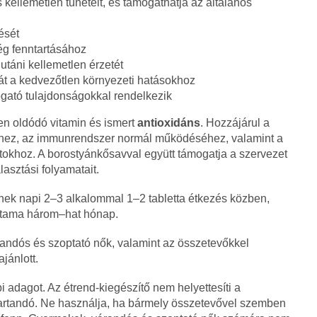
 kellemetlen tüneteit, és támogathatja az általános
sét
ség fenntartásához
utáni kellemetlen érzetét
t a kedvezőtlen környezeti hatásokhoz
ogató tulajdonságokkal rendelkezik
en oldódó vitamin és ismert
antioxidáns
. Hozzájárul a
méhez, az immunrendszer normál működéséhez, valamint a
okhoz. A borostyánkősavval együtt támogatja a szervezet
asztási folyamatait.
nek napi 2–3 alkalommal 1–2 tabletta étkezés közben,
artama három–hat hónap.
randós és szoptató nők, valamint az összetevőkkel
jánlott.
pi adagot. Az étrend-kiegészítő nem helyettesíti a
tartandó. Ne használja, ha bármely összetevővel szemben