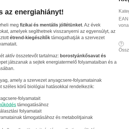
és az energiahiányt!
Kate
EAN
erheli meg
fizikai és mentális jóllétünket
. Az évek
vona
at, amelyek segíthetnek visszanyerni az egyensúlyt, az
ztott
étrend-kiegészítők
támogathatják a szervezet
?
amatait.
Össz
ét aktív összetevőt tartalmaz:
borostyánkősavat és
pet játszanak a sejtek energiatermelő folyamataiban és a
ásában.
yag, amely a szervezet anyagcsere-folyamatainak
nt széles körű biológiai hatásokkal rendelkezik:
yagcsere-folyamatait
működés
támogatásához
álasztási folyamatait
olyamatainak támogatásához és metabolitjainak