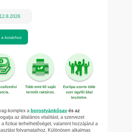
12.8.2026
 a kosárhoz
zafizetési
Több mint 60 saját
Európa-szerte több
ancia.
termék raktáron.
ezer ügyfél által
tesztelve.
nyag-komplex a
borostyánkősav
és az
gatja az általános vitalitást, a szervezet
a fizikai terhelhetőséget, valamint hozzájárul a
lasztási folyamataihoz. Különösen alkalmas