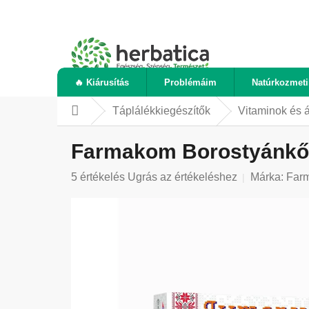
Ugrás
a
fő
tartalomhoz
🔥 Kiárusítás
Problémáim
Natúrkozmet
Táplálékkiegészítők
Vitaminok és 
Kezdőlap
Farmakom Borostyánkősa
A
5 értékelés
Ugrás az értékeléshez
Márka:
Far
termék
átlagos
értékelése
5-
ből
5,0
csillag.