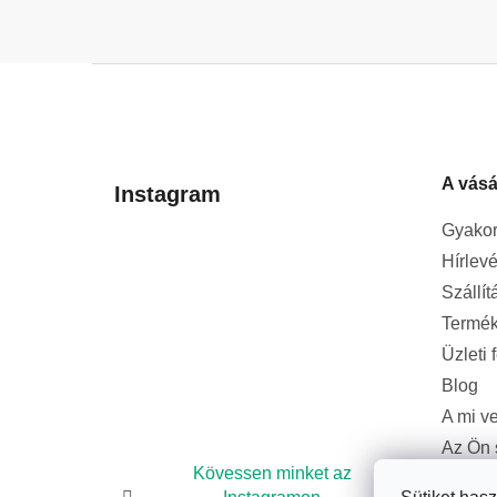
L
á
b
l
A vásá
é
Instagram
c
Gyakor
Hírlevé
Szállít
Termék
Üzleti 
Blog
A mi v
Az Ön 
bizton
Kövessen minket az