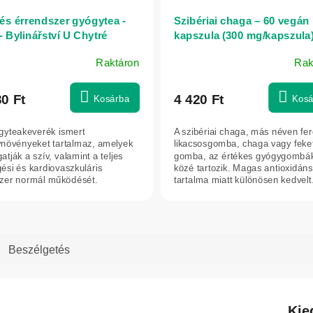
 és érrendszer gyógytea -
Szibériai chaga – 60 vegán
- Bylinářství U Chytré
kapszula (300 mg/kapszula
kyně
Raktáron
Rak
30 Ft
4 420 Ft
Kosárba
Kosá
gyteakeverék ismert
A szibériai chaga, más néven fe
növényeket tartalmaz, amelyek
likacsosgomba, chaga vagy feke
tják a szív, valamint a teljes
gomba, az értékes gyógygombá
gési és kardiovaszkuláris
közé tartozik. Magas antioxidáns
zer normál működését.
tartalma miatt különösen kedvelt
árul a vitalitás...
Elsősorban a...
Beszélgetés
Kie