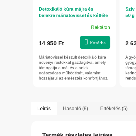
Detoxikáló kúra májra és
Szív
belekre máriatövissel és kétféle
50 g 
rost erejével, 600 g - Herbatica
horá
Raktáron
A
termék
átlagos
14 950 Ft
2 6
Kosárba
értékelése
5-
Máriatövissel készült detoxikáló kúra
A gyó
ből
növényi rostokkal gazdagítva, amely
gyógy
5,0
támogatja a máj és a belek
támoga
egészséges működését, valamint
kerin
csillag.
hozzájárul az emésztés komfortjához.
rends
Segíti a...
Hozzáj
Leírás
Hasonló (8)
Értékelés (5)
Termék részletes leírása