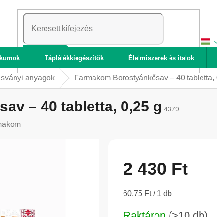
KERESÉS
ikumok
Táplálékkiegészítők
Élelmiszerek és italok
ásványi anyagok
Farmakom Borostyánkősav – 40 tabletta, 
v – 40 tabletta, 0,25 g
4379
makom
2 430 Ft
Egységár:
60,75 Ft / 1 db
Raktáron
(>10 db)