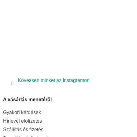
é
c
Kövessen minket az Instagramon
A vásárlás menetéről
Gyakori kérdések
Hírlevél előfizetés
Szállítás és fizetés