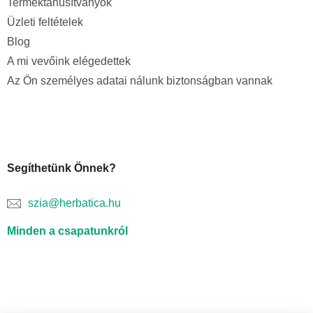
Terméktanúsítványok
Üzleti feltételek
Blog
A mi vevőink elégedettek
Az Ön személyes adatai nálunk biztonságban vannak
Segíthetünk Önnek?
szia@herbatica.hu
Minden a csapatunkról