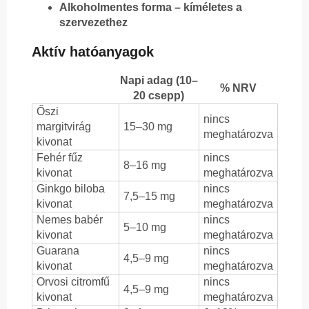
Alkoholmentes forma – kíméletes a
szervezethez
Aktív hatóanyagok
Napi adag (10–
% NRV
20 csepp)
Őszi
nincs
margitvirág
15–30 mg
meghatározva
kivonat
Fehér fűz
nincs
8–16 mg
kivonat
meghatározva
Ginkgo biloba
nincs
7,5–15 mg
kivonat
meghatározva
Nemes babér
nincs
5–10 mg
kivonat
meghatározva
Guarana
nincs
4,5–9 mg
kivonat
meghatározva
Orvosi citromfű
nincs
4,5–9 mg
kivonat
meghatározva