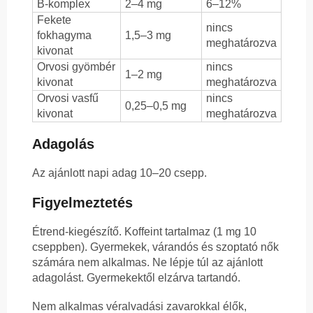
B-komplex
2–4 mg
6–12%
Fekete
nincs
fokhagyma
1,5–3 mg
meghatározva
kivonat
Orvosi gyömbér
nincs
1–2 mg
kivonat
meghatározva
Orvosi vasfű
nincs
0,25–0,5 mg
kivonat
meghatározva
Adagolás
Az ajánlott napi adag 10–20 csepp.
Figyelmeztetés
Étrend-kiegészítő. Koffeint tartalmaz (1 mg 10
cseppben). Gyermekek, várandós és szoptató nők
számára nem alkalmas. Ne lépje túl az ajánlott
adagolást. Gyermekektől elzárva tartandó.
Nem alkalmas véralvadási zavarokkal élők,