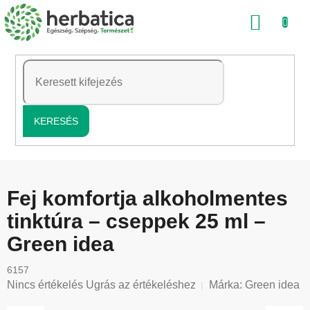
Ugrás
KOSÁ
a
fő
tartalomhoz
KERESÉS
Fej komfortja alkoholmentes
tinktúra – cseppek 25 ml –
Green idea
6157
A
Nincs értékelés
Ugrás az értékeléshez
Márka:
Green idea
termék