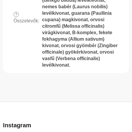
(Ginkgo biloba) levélkivonat,
nemes babér (Laurus nobilis)
levélkivonat, guarana (Paullinia
?
cupana) magkivonat, orvosi
Összetevők
:
citromfű (Melissa officinalis)
virágkivonat, B-komplex, fekete
fokhagyma (Allium sativum)
kivonat, orvosi gyömbér (Zingiber
officinale) gyökérkivonat, orvosi
vasfű (Verbena officinalis)
levélkivonat.
L
á
b
Instagram
l