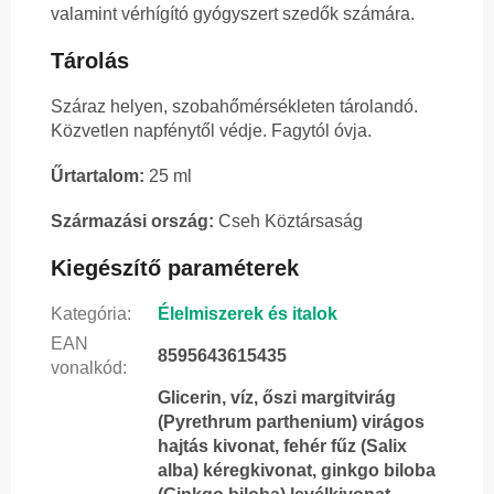
valamint vérhígító gyógyszert szedők számára.
Tárolás
Száraz helyen, szobahőmérsékleten tárolandó.
Közvetlen napfénytől védje. Fagytól óvja.
Űrtartalom:
25 ml
Származási ország:
Cseh Köztársaság
Kiegészítő paraméterek
Kategória
:
Élelmiszerek és italok
EAN
8595643615435
vonalkód
:
Glicerin, víz, őszi margitvirág
(Pyrethrum parthenium) virágos
hajtás kivonat, fehér fűz (Salix
alba) kéregkivonat, ginkgo biloba