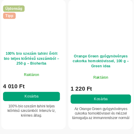
Újdonság
Tipp
100% bio szezám tahini őrölt
Orange Green gyógynövényes
bio teljes kiőrlésű szezámból –
cukorka homoktövissel, 100 g –
250 g – Bioherba
Green idea
Raktáron
Raktáron
4 010 Ft
1 220 Ft
Kosárba
Kosárba
100% bio szezám tahini teljes
Az Orange Green gyógynövényes
kiőrlésű szezámból. Intenzív íz,
cukorka homoktövissel és mézzel
krémes állag.
támogatja az immunrendszer normál
működését, hozzájárul a sejtek
oxidatív stresszel szembeni
védelméhez, és...