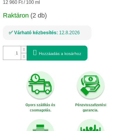
Egységár:
12 960 Ft / 100 ml
Raktáron
(2 db)
Várható kézbesítés:
12.8.2026
Hozzáadás a kosárhoz
Gyors szállítás és
Pénzvisszafizetési
csomagolás.
garancia.