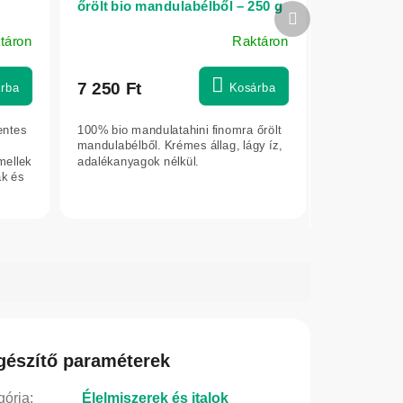
őrölt bio mandulabélből – 250 g
Következő
a
– Bioherba
termék
táron
Raktáron
7 250 Ft
rba
Kosárba
entes
100% bio mandulatahini finomra őrölt
mandulabélből. Krémes állag, lágy íz,
mellek
adalékanyagok nélkül.
k és
gészítő paraméterek
gória
:
Élelmiszerek és italok