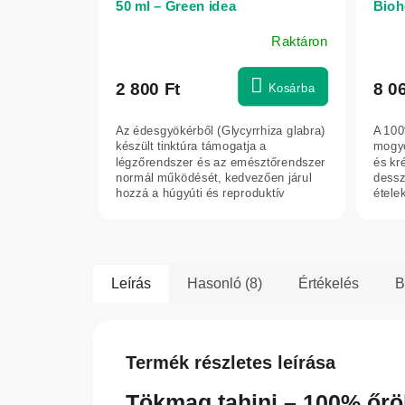
50 ml – Green idea
Bioh
Raktáron
2 800 Ft
8 0
Kosárba
Az édesgyökérből (Glycyrrhiza glabra)
A 100
készült tinktúra támogatja a
mogyo
légzőrendszer és az emésztőrendszer
és kr
normál működését, kedvezően járul
dessz
hozzá a húgyúti és reproduktív
étele
szervek...
adalé
Leírás
Hasonló (8)
Értékelés
B
Termék részletes leírása
Tökmag tahini – 100% őrö