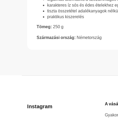
karakteres íz sós és édes ételekhez e
tiszta összetétel adalékanyagok nélkü
praktikus kiszerelés
Tömeg:
250 g
Származási ország:
Németország
L
á
b
l
A vásá
é
Instagram
c
Gyakor