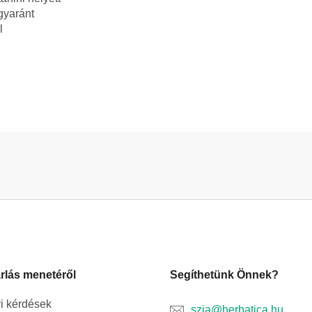
gyaránt
l
rlás menetéről
Segíthetünk Önnek?
i kérdések
szia@herbatica.hu