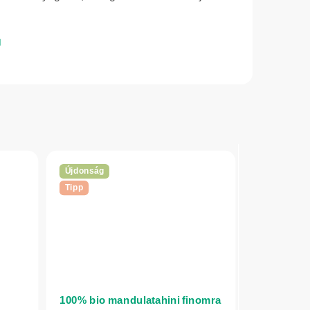
Újdonság
Tipp
100% bio mandulatahini finomra