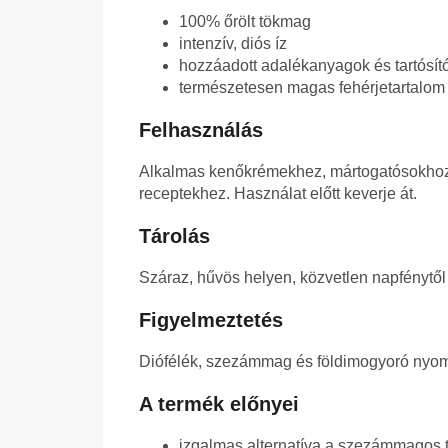
100% őrölt tökmag
intenzív, diós íz
hozzáadott adalékanyagok és tartósít
természetesen magas fehérjetartalom
Felhasználás
Alkalmas kenőkrémekhez, mártogatósokhoz
receptekhez. Használat előtt keverje át.
Tárolás
Száraz, hűvös helyen, közvetlen napfénytől 
Figyelmeztetés
Diófélék, szezámmag és földimogyoró nyoma
A termék előnyei
izgalmas alternatíva a szezámmagos ta