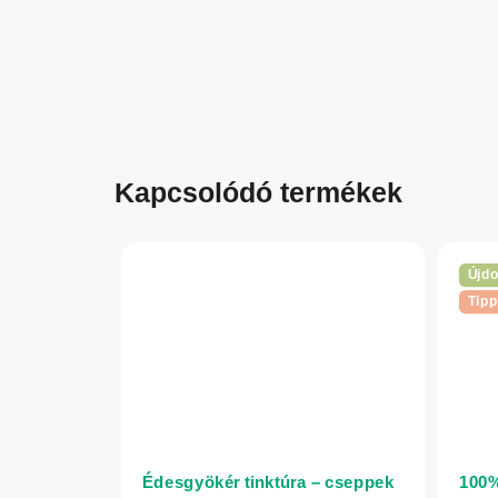
Kapcsolódó termékek
Újd
Tipp
Édesgyökér tinktúra – cseppek
100%