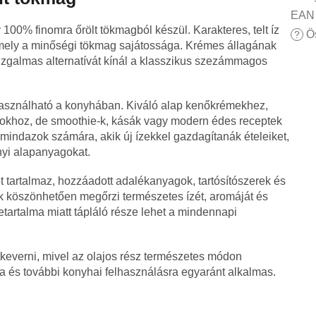
EAN 
100% finomra őrölt tökmagból készül. Karakteres, telt íz
Ös
?
 amely a minőségi tökmag sajátossága. Krémes állagának
 izgalmas alternatívát kínál a klasszikus szezámmagos
lhasználható a konyhában. Kiváló alap kenőkrémekhez,
okhoz, de smoothie-k, kásák vagy modern édes receptek
 mindazok számára, akik új ízekkel gazdagítanák ételeiket,
yi alapanyagokat.
t tartalmaz, hozzáadott adalékanyagok, tartósítószerek és
k köszönhetően megőrzi természetes ízét, aromáját és
etartalma miatt tápláló része lehet a mindennapi
átkeverni, mivel az olajos rész természetes módon
ra és további konyhai felhasználásra egyaránt alkalmas.