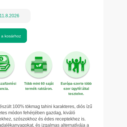
11.8.2026
 a kosárhoz
zafizetési
Több mint 60 saját
Európa-szerte több
ancia.
termék raktáron.
ezer ügyfél által
tesztelve.
észült 100% tökmag tahini karakteres, diós ízű
etes módon fehérjében gazdag, kiváló
khez, szószokhoz és édes receptekhez is.
dalékanyagokat, és izgalmas alternatívája a