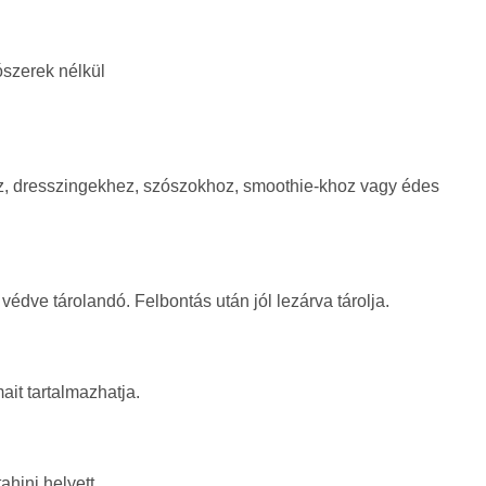
ószerek nélkül
, dresszingekhez, szószokhoz, smoothie-khoz vagy édes
védve tárolandó. Felbontás után jól lezárva tárolja.
it tartalmazhatja.
hini helyett