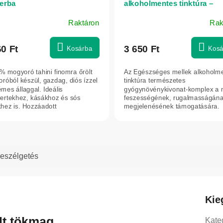
erba
alkoholmentes tinktúra –
cseppek 25 ml – Green ide
Raktáron
Rak
60 Ft
3 650 Ft
Kosárba
Kosá
% mogyoró tahini finomra őrölt
Az Egészséges mellek alkoholm
róból készül, gazdag, diós ízzel
tinktúra természetes
émes állaggal. Ideális
gyógynövénykivonat-komplex a 
ertekhez, kásákhoz és sós
feszességének, rugalmasságána
khez is. Hozzáadott
megjelenésének támogatására.
kanyagok,...
Fitoösztrogén-tartalmú...
eszélgetés
Kie
lt tökmag
Kate