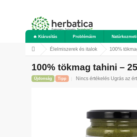
Ugrás
a
fő
tartalomhoz
🔥 Kiárusítás
Problémáim
Natúrkozmet
Élelmiszerek és italok
100% tökmag
Kezdőlap
100% tökmag tahini – 25
A
Nincs értékelés
Ugrás az ér
Újdonság
Tipp
termék
átlagos
értékelése
5-
ből
0,0
csillag.