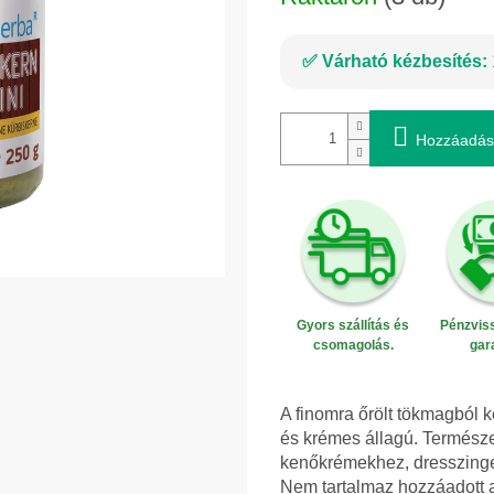
Várható kézbesítés:
Hozzáadás
Gyors szállítás és
Pénzviss
csomagolás.
gar
A finomra őrölt tökmagból k
és krémes állagú. Termész
kenőkrémekhez, dresszinge
Nem tartalmaz hozzáadott a