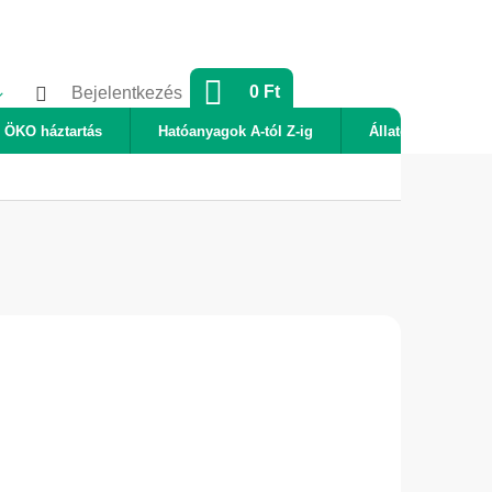
KOSÁR
0 Ft
Bejelentkezés
ÖKO háztartás
Hatóanyagok A-tól Z-ig
Állatok
Új