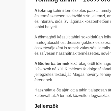
A tökmag tahini
természetes paszta, amely 
és természetesen sötétzöld szín jellemzi,
és intenzív, diós ízvilágának köszönhetően
tahini helyett.
A tökmagból készült tahini sokoldalúan fe
mártogatósokhoz, dresszingekhez és szósz
összetevőjeként is remek választás. Ideális
és szívesen használnak természetes, növén
A Bioherba termék
kizárólag őrölt tökmago
ízfokozók nélkül. Kíméletes feldolgozásána
jellegzetes textúráját. Magas növényi fehérj
étrendnek.
Használat előtt ajánlott a tahinit alaposan 
különválhat. A termék közvetlen fogyasztás
Jellemzők