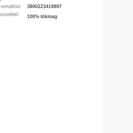
vonalkód
:
3800223419897
szetétel
:
100% tökmag