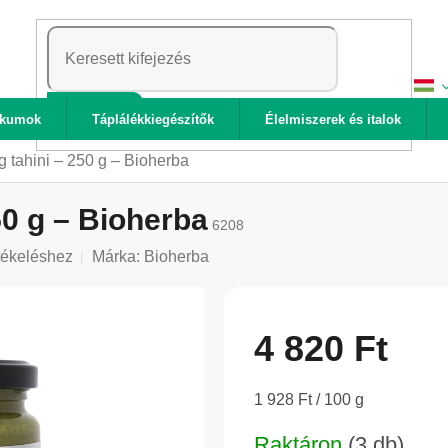
KERESÉS
ikumok
Táplálékkiegészítők
Élelmiszerek és italok
 tahini – 250 g – Bioherba
0 g – Bioherba
6208
tékeléshez
Márka:
Bioherba
4 820 Ft
Egységár:
1 928 Ft / 100 g
Raktáron
(3 db)