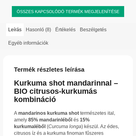
ÖSSZES KAPCSOLÓDÓ TERMÉK MEGJELENÍTÉSE
Leírás
Hasonló (8)
Értékelés
Beszélgetés
Egyéb információk
Termék részletes leírása
Kurkuma shot mandarinnal –
BIO citrusos-kurkumás
kombináció
A
mandarinos kurkuma shot
természetes ital,
amely
85% mandarinléből
és
15%
kurkumaléből
(
Curcuma longa
) készül. Az édes,
citrusos íz és a kurkuma finoman fűszeres