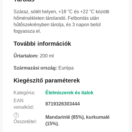
Száraz, sötét helyen, +18 °C és +22 °C közötti
hőmérsékleten tárolandó. Felbontás után
hűtőszekrényben tárolja, és 3 napon belül
fogyassza el.
További információk
Űrtartalom:
200 ml
Származási ország:
Európa
Kiegészítő paraméterek
Kategória
:
Élelmiszerek és italok
EAN
8719326303444
vonalkód
:
?
Mandarinlé (85%), kurkumalé
Összetétel
:
(15%).