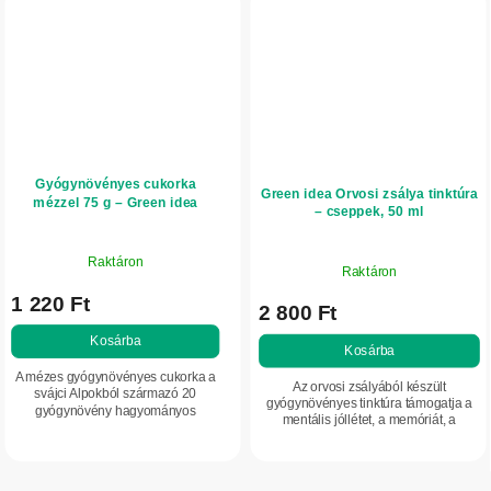
Gyógynövényes cukorka
Green idea Orvosi zsálya tinktúra
mézzel 75 g – Green idea
– cseppek, 50 ml
Raktáron
Raktáron
1 220 Ft
2 800 Ft
Kosárba
Kosárba
A mézes gyógynövényes cukorka a
Az orvosi zsályából készült
svájci Alpokból származó 20
gyógynövényes tinktúra támogatja a
gyógynövény hagyományos
mentális jóllétet, a memóriát, a
keverékét tartalmazza, valódi
koncentrációt és a hormonális
mézzel és C-vitaminnal kiegészítve.
egyensúlyt. Hozzájárulhat a
Egyedi gyógynövényes ízével...
menopauza alatti...