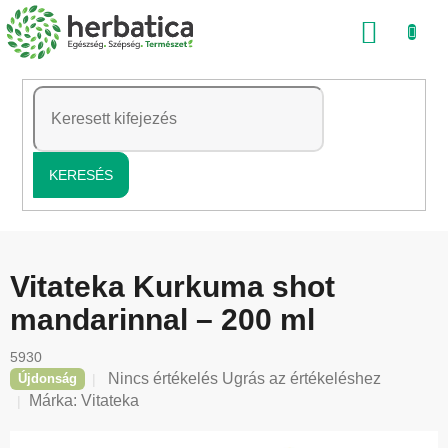
Ugrás
KOSÁ
a
fő
tartalomhoz
KERESÉS
Vitateka Kurkuma shot
mandarinnal – 200 ml
5930
A
Nincs értékelés
Ugrás az értékeléshez
Újdonság
termék
Márka:
Vitateka
átlagos
értékelése