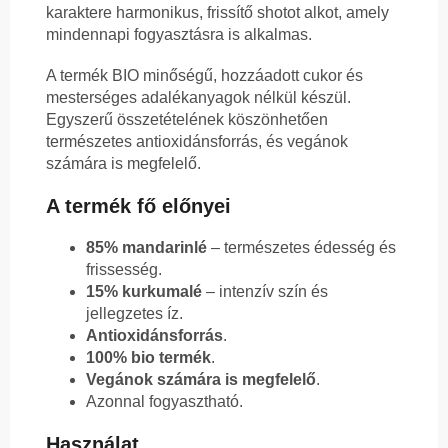
karaktere harmonikus, frissítő shotot alkot, amely
mindennapi fogyasztásra is alkalmas.
A termék BIO minőségű, hozzáadott cukor és
mesterséges adalékanyagok nélkül készül.
Egyszerű összetételének köszönhetően
természetes antioxidánsforrás, és vegánok
számára is megfelelő.
A termék fő előnyei
85% mandarinlé
– természetes édesség és
frissesség.
15% kurkumalé
– intenzív szín és
jellegzetes íz.
Antioxidánsforrás
.
100% bio termék
.
Vegánok számára is megfelelő
.
Azonnal fogyasztható.
Használat