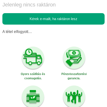
Jelenleg nincs raktáron
Kérek e-mailt, ha raktáron lesz
A tétel elfogyott…
Gyors szállítás és
Pénzvisszafizetési
csomagolás.
garancia.