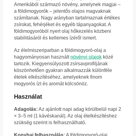
Amerikából származó növény, amelynek magjai –
a földimogyorók – jelentős olajos magvaknak
számítanak. Nagy arányban tartalmaznak értékes
zsírokat, fehérjéket és egyéb tápanyagokat. A
földimogyoróból nyert olaj hőkezelés közbeni
stabilitásáról és kellemes ízéről ismert.
Az élelmiszeriparban a földimogyoró-olaj a
hagyományosan használt
növényi olajok
közé
tartozik. Kiegyensúlyozott zsírsavprofiljának
köszönhetően gyakran alkalmazzák különféle
ételek elkészítéséhez, amelyeknek finom
mogyorós ízt és aromát kölcsönöz.
Használat
Adagolás:
Az ajánlott napi adag körülbelül napi 2
× 3–5 ml (1 kávéskanál). Az olaj ételkészítéshez
szükség szerint is felhasználható.
Konyhai felhasználás:
A földimogyoró-olaj