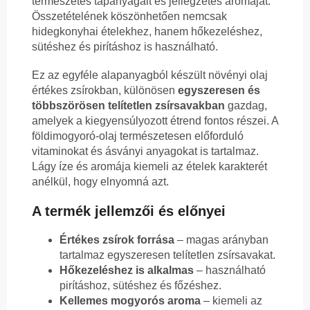
természetes tápanyagait és jellegzetes aromáját.
Összetételének köszönhetően nemcsak
hidegkonyhai ételekhez, hanem hőkezeléshez,
sütéshez és pirításhoz is használható.
Ez az egyféle alapanyagból készült növényi olaj
értékes zsírokban, különösen
egyszeresen és
többszörösen telítetlen zsírsavakban
gazdag,
amelyek a kiegyensúlyozott étrend fontos részei. A
földimogyoró-olaj természetesen előforduló
vitaminokat és ásványi anyagokat is tartalmaz.
Lágy íze és aromája kiemeli az ételek karakterét
anélkül, hogy elnyomná azt.
A termék jellemzői és előnyei
Értékes zsírok forrása
– magas arányban
tartalmaz egyszeresen telítetlen zsírsavakat.
Hőkezeléshez is alkalmas
– használható
pirításhoz, sütéshez és főzéshez.
Kellemes mogyorós aroma
– kiemeli az