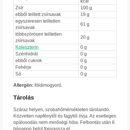
kcal
Zsír
100 g
ebből telített zsírsavak
19 g
egyszeresen telítetlen
61 g
zsírsavak
többszörösen telítetlen
20 g
zsírsavak
Koleszterin
0 g
Szénhidrát
0 g
ebből cukrok
0 g
Fehérje
0 g
Só
0 g
Allergén:
földimogyoró.
Tárolás
Száraz helyen, szobahőmérsékleten tárolandó.
Közvetlen napfénytől és fagytól óvja. Az esetleges
opálosodás nem minőségi hiba. Felbontás után 6
hónapon belül fogyassza el.