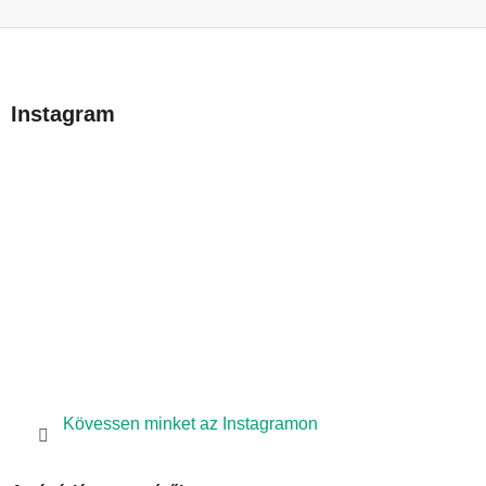
L
á
b
Instagram
l
é
c
Kövessen minket az Instagramon