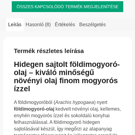
ÖSSZES KAPCSOLÓDÓ TERMÉK MEGJELENÍTÉSE
Leírás
Hasonló (8)
Értékelés
Beszélgetés
Termék részletes leírása
Hidegen sajtolt földimogyoró-
olaj – kiváló minőségű
növényi olaj finom mogyorós
ízzel
A földimogyoróból (
Arachis hypogaea
) nyert
földimogyoró-olaj
kedvelt növényi olaj, kellemes,
enyhén mogyorós ízzel és sokoldalú konyhai
felhasználással. A földimogyoró hidegen
sajtolásával készül, így megőrzi az alapanyag