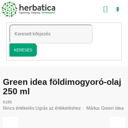
Ugrás
KOSÁ
a
fő
tartalomhoz
KERESÉS
Green idea földimogyoró-olaj
250 ml
6186
A
Nincs értékelés
Ugrás az értékeléshez
Márka:
Green idea
termék
átlagos
értékelése