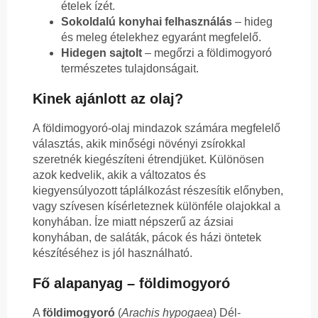
ételek ízét.
Sokoldalú konyhai felhasználás
– hideg
és meleg ételekhez egyaránt megfelelő.
Hidegen sajtolt
– megőrzi a földimogyoró
természetes tulajdonságait.
Kinek ajánlott az olaj?
A földimogyoró-olaj mindazok számára megfelelő
választás, akik minőségi növényi zsírokkal
szeretnék kiegészíteni étrendjüket. Különösen
azok kedvelik, akik a változatos és
kiegyensúlyozott táplálkozást részesítik előnyben,
vagy szívesen kísérleteznek különféle olajokkal a
konyhában. Íze miatt népszerű az ázsiai
konyhában, de saláták, pácok és házi öntetek
készítéséhez is jól használható.
Fő alapanyag – földimogyoró
A
földimogyoró
(
Arachis hypogaea
) Dél-