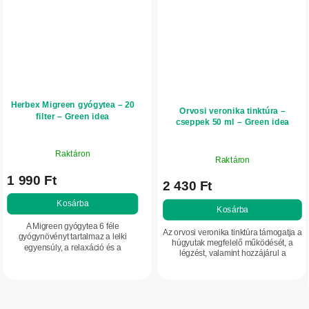
Herbex Migreen gyógytea – 20
Orvosi veronika tinktúra –
filter – Green idea
cseppek 50 ml – Green idea
Raktáron
Raktáron
1 990 Ft
2 430 Ft
Kosárba
Kosárba
A Migreen gyógytea 6 féle
Az orvosi veronika tinktúra támogatja a
gyógynövényt tartalmaz a lelki
húgyutak megfelelő működését, a
egyensúly, a relaxáció és a
légzést, valamint hozzájárul a
fejfájással, migrénnel járó
relaxációhoz és a pihentető alváshoz.
kellemetlen érzetek enyhítésének
Segíthet a bőr ápolásában és...
támogatására. A őszi...