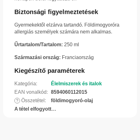
Biztonsági figyelmeztetések
Gyermekektől elzárva tartandó. Földimogyoróra
allergiás személyek számára nem alkalmas.
Űrtartalom/Tartalom:
250 ml
Származási ország:
Franciaország
Kiegészítő paraméterek
Kategória
:
Élelmiszerek és italok
EAN vonalkód
:
8594060112015
Összetétel
:
földimogyoró-olaj
?
A tétel elfogyott…