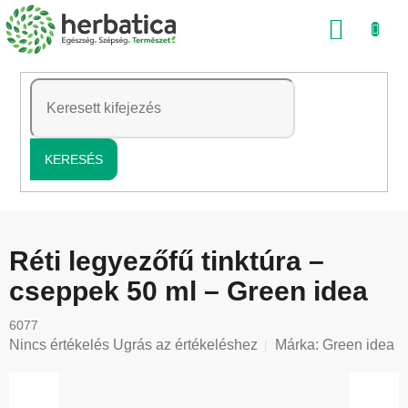
Ugrás
KOSÁ
a
fő
tartalomhoz
KERESÉS
Réti legyezőfű tinktúra –
cseppek 50 ml – Green idea
6077
A
Nincs értékelés
Ugrás az értékeléshez
Márka:
Green idea
termék
átlagos
értékelése