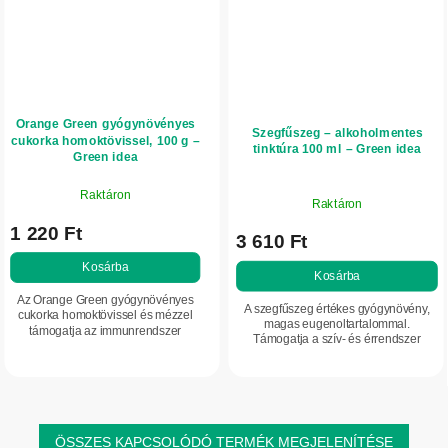
Orange Green gyógynövényes
Szegfűszeg – alkoholmentes
cukorka homoktövissel, 100 g –
tinktúra 100 ml – Green idea
Green idea
Raktáron
Raktáron
1 220 Ft
3 610 Ft
Kosárba
Kosárba
Az Orange Green gyógynövényes
A szegfűszeg értékes gyógynövény,
cukorka homoktövissel és mézzel
magas eugenoltartalommal.
támogatja az immunrendszer
Támogatja a szív- és érrendszer
normál működését, hozzájárul a
normál működését, a vérkeringést és a
sejtek oxidatív stresszel szembeni
megfelelő vérellátást, valamint az
védelméhez, és...
emésztést és...
ÖSSZES KAPCSOLÓDÓ TERMÉK MEGJELENÍTÉSE