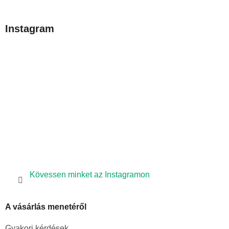
á
b
Instagram
l
é
c
Kövessen minket az Instagramon
A vásárlás menetéről
Gyakori kérdések