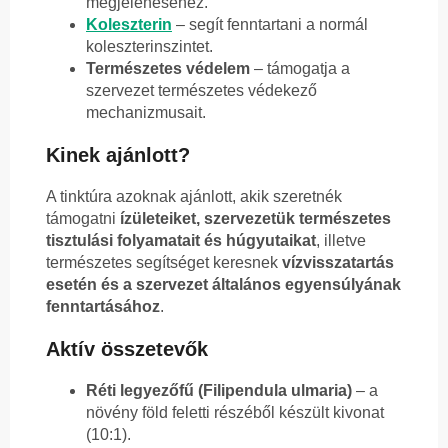
megjelenéséhez.
Koleszterin
– segít fenntartani a normál
koleszterinszintet.
Természetes védelem
– támogatja a
szervezet természetes védekező
mechanizmusait.
Kinek ajánlott?
A tinktúra azoknak ajánlott, akik szeretnék
támogatni
ízületeiket, szervezetük természetes
tisztulási folyamatait és húgyutaikat
, illetve
természetes segítséget keresnek
vízvisszatartás
esetén és a szervezet általános egyensúlyának
fenntartásához
.
Aktív összetevők
Réti legyezőfű (Filipendula ulmaria)
– a
növény föld feletti részéből készült kivonat
(10:1).