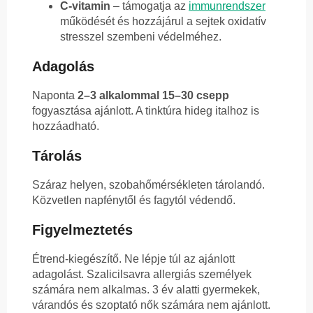
C-vitamin
– támogatja az
immunrendszer
működését és hozzájárul a sejtek oxidatív
stresszel szembeni védelméhez.
Adagolás
Naponta
2–3 alkalommal 15–30 csepp
fogyasztása ajánlott. A tinktúra hideg italhoz is
hozzáadható.
Tárolás
Száraz helyen, szobahőmérsékleten tárolandó.
Közvetlen napfénytől és fagytól védendő.
Figyelmeztetés
Étrend-kiegészítő. Ne lépje túl az ajánlott
adagolást. Szalicilsavra allergiás személyek
számára nem alkalmas. 3 év alatti gyermekek,
várandós és szoptató nők számára nem ajánlott.