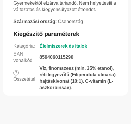
Gyermekektől elzárva tartandó. Nem helyettesíti a
változatos és kiegyensúlyozott étrendet.
Származási ország:
Csehország
Kiegészítő paraméterek
Kategória
:
Élelmiszerek és italok
EAN
8594060115290
vonalkód
:
Víz, finomszesz (min. 35% etanol),
?
réti legyezőfű (Filipendula ulmaria)
Összetétel
:
hajtáskivonat (10:1), C-vitamin (L-
aszkorbinsav).
L