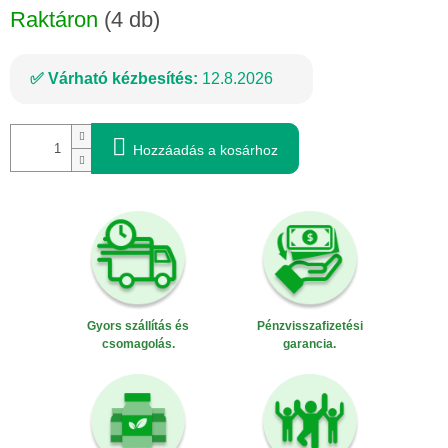
Raktáron
(4 db)
Várható kézbesítés:
12.8.2026
Hozzáadás a kosárhoz
Gyors szállítás és
Pénzvisszafizetési
csomagolás.
garancia.