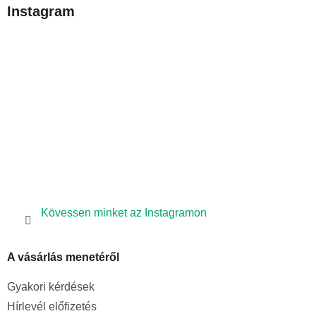
b
Instagram
l
é
c
Kövessen minket az Instagramon
A vásárlás menetéről
Gyakori kérdések
Hírlevél előfizetés