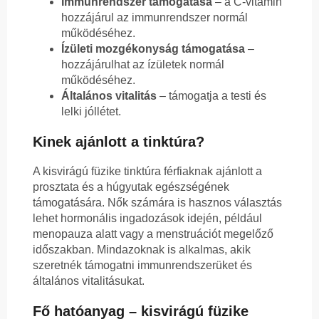
Immunrendszer támogatása
– a C-vitamin
hozzájárul az immunrendszer normál
működéséhez.
Ízületi mozgékonyság támogatása
–
hozzájárulhat az ízületek normál
működéséhez.
Általános vitalitás
– támogatja a testi és
lelki jóllétet.
Kinek ajánlott a tinktúra?
A kisvirágú füzike tinktúra férfiaknak ajánlott a
prosztata és a húgyutak egészségének
támogatására. Nők számára is hasznos választás
lehet hormonális ingadozások idején, például
menopauza alatt vagy a menstruációt megelőző
időszakban. Mindazoknak is alkalmas, akik
szeretnék támogatni immunrendszerüket és
általános vitalitásukat.
Fő hatóanyag – kisvirágú füzike