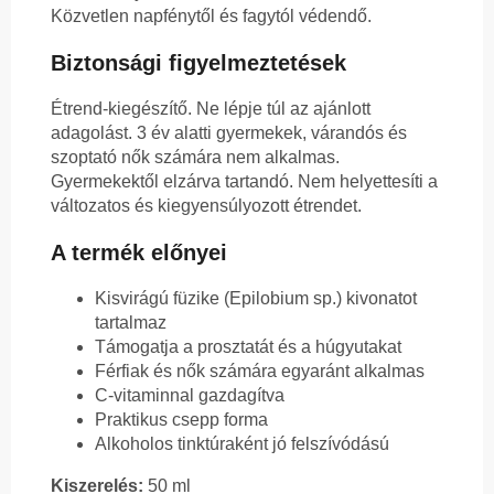
Közvetlen napfénytől és fagytól védendő.
Biztonsági figyelmeztetések
Étrend-kiegészítő. Ne lépje túl az ajánlott
adagolást. 3 év alatti gyermekek, várandós és
szoptató nők számára nem alkalmas.
Gyermekektől elzárva tartandó. Nem helyettesíti a
változatos és kiegyensúlyozott étrendet.
A termék előnyei
Kisvirágú füzike (Epilobium sp.) kivonatot
tartalmaz
Támogatja a prosztatát és a húgyutakat
Férfiak és nők számára egyaránt alkalmas
C-vitaminnal gazdagítva
Praktikus csepp forma
Alkoholos tinktúraként jó felszívódású
Kiszerelés:
50 ml