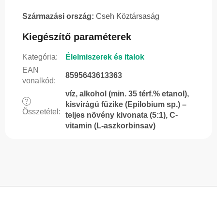
Származási ország:
Cseh Köztársaság
Kiegészítő paraméterek
Kategória
:
Élelmiszerek és italok
EAN
8595643613363
vonalkód
:
víz, alkohol (min. 35 térf.% etanol),
?
kisvirágú füzike (Epilobium sp.) –
Összetétel
:
teljes növény kivonata (5:1), C-
vitamin (L-aszkorbinsav)
L
á