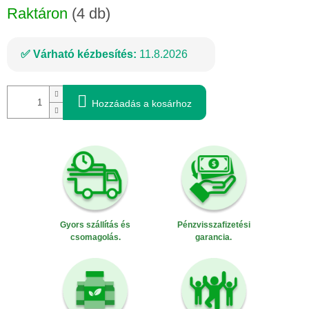
Raktáron
(4 db)
Várható kézbesítés:
11.8.2026
Hozzáadás a kosárhoz
Gyors szállítás és
Pénzvisszafizetési
csomagolás.
garancia.