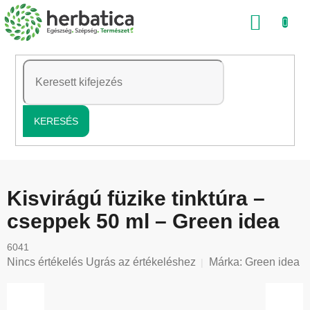
Ugrás
KOSÁ
a
fő
tartalomhoz
KERESÉS
Kisvirágú füzike tinktúra –
cseppek 50 ml – Green idea
6041
A
Nincs értékelés
Ugrás az értékeléshez
Márka:
Green idea
termék
átlagos
értékelése