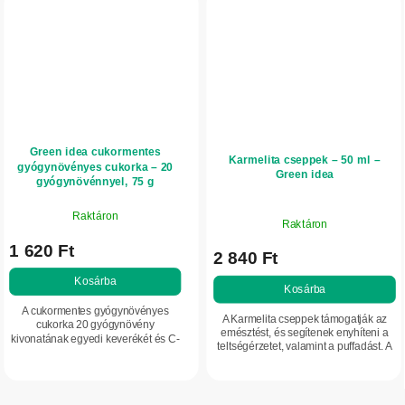
Green idea cukormentes
Karmelita cseppek – 50 ml –
gyógynövényes cukorka – 20
Green idea
gyógynövénnyel, 75 g
Raktáron
Raktáron
1 620 Ft
2 840 Ft
Kosárba
Kosárba
A cukormentes gyógynövényes
A Karmelita cseppek támogatják az
cukorka 20 gyógynövény
emésztést, és segítenek enyhíteni a
kivonatának egyedi keverékét és C-
teltségérzetet, valamint a puffadást. A
vitamint tartalmaz. Frissítő,
citromfűvel, fahéjjal és citromhéjjal
gyógynövényes ízvilágát a
készült gyógynövényes...
hagyományos svájci receptúra...