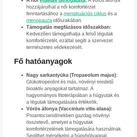
A női
vitalitás támogatása
:
A vörös áfonya
hozzájárulhat a női komfortérzet
fenntartásához a
menstruációs ciklus
és a
menopauza
időszakában.
Támogatás megfázásos időszakban:
Kedvezően támogathatja a felső légutak
komfortérzetét, ezáltal segíti a szervezet
természetes védekezését.
Fő hatóanyagok
Nagy sarkantyúka (Tropaeolum majus):
Glükotropeolint és más, növényi eredetű
bioaktív anyagokat tartalmaz. A
hagyományos fitoterápiában a húgyutak és
a légutak támogatására értékelik.
Vörös áfonya (Vaccinium vitis-idaea):
Proantocianidinekben gazdag növényi
összetevő, amelyet a húgyutak
komfortérzetének támogatására használnak.
Segíthet mérsékelni a húgyhólyaggal