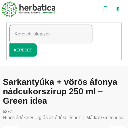
Ugrás
KOSÁ
a
fő
tartalomhoz
KERESÉS
Sarkantyúka + vörös áfonya
nádcukorszirup 250 ml –
Green idea
5297
A
Nincs értékelés
Ugrás az értékeléshez
Márka:
Green idea
termék