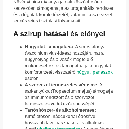
Növényi bioaktív anyagainak köszönhetően
kedvezően támogathatja az urogenitális rendszer
és a légutak komfortérzetét, valamint a szervezet
természetes tisztulási folyamatait.
A szirup hatásai és előnyei
Húgyutak támogatása:
A vörös áfonya
(Vaccinium vitis-idaea) hozzájárulhat a
húgyhólyag és a vesék megfelelő
működéséhez, és támogathatja a húgyutak
komfortérzetét visszatérő
húgyúti panaszok
esetén.
A szervezet természetes védelme:
A
sarkantyúka (Tropaeolum majus) támogatja
az immunrendszert és a szervezet
természetes védekezőképességét.
Tartósítószer- és alkoholmentes:
Kíméletesen, nádcukorral édesítve;
hosszabb távú használatra is alkalmas.