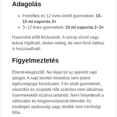
Adagolás
Felnőttek és 12 éves kortól gyermekek:
10–
15 ml naponta 3×
3–12 éves gyermekek:
10 ml naponta 2–3×
Használat előtt felrázandó. A szirup vízzel vagy
teával hígítható, illetve meleg, de nem forró italhoz
is hozzáadható.
Figyelmeztetés
Étrend-kiegészítő. Ne lépje túl az ajánlott napi
adagot. A napi bevitel növelése nem jelent
egészségügyi kockázatot. 3 év alatti gyermekek,
várandós és szoptató nők számára nem alkalmas.
Gyermekektől elzárva tartandó. Nem helyettesíti a
változatos és kiegyensúlyozott étrendet. Az
esetleges opálosság vagy üledék nem minőségi
hiba.