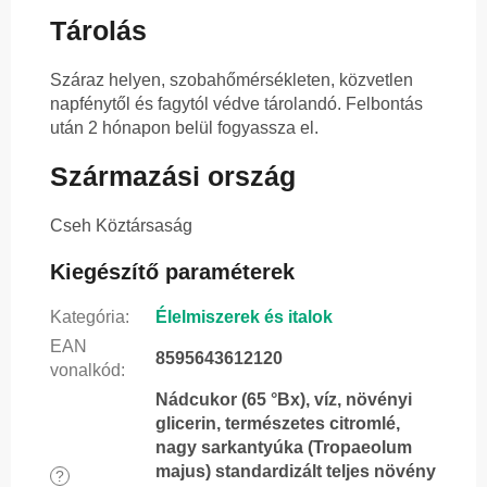
Tárolás
Száraz helyen, szobahőmérsékleten, közvetlen
napfénytől és fagytól védve tárolandó. Felbontás
után 2 hónapon belül fogyassza el.
Származási ország
Cseh Köztársaság
Kiegészítő paraméterek
Kategória
:
Élelmiszerek és italok
EAN
8595643612120
vonalkód
:
Nádcukor (65 °Bx), víz, növényi
glicerin, természetes citromlé,
nagy sarkantyúka (Tropaeolum
majus) standardizált teljes növény
?