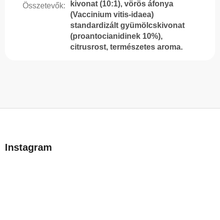
kivonat (10:1), vörös áfonya
Összetevők
:
(Vaccinium vitis-idaea)
standardizált gyümölcskivonat
(proantocianidinek 10%),
citrusrost, természetes aroma.
L
á
b
Instagram
l
é
c