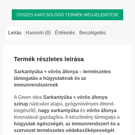
ÖSSZES KAPCSOLÓDÓ TERMÉK MEGJELENÍTÉSE
Leírás
Hasonló (8)
Értékelés
Beszélgetés
Termék részletes leírása
Sarkantyúka + vörös áfonya – természetes
támogatás a húgyutaknak és az
immunrendszernek
A Green idea
Sarkantyúka + vörös áfonya
szirup
nádcukor alapú, gyógynövényes étrend-
kiegészítő,
nagy sarkantyúka
és
vörös áfonya
kivonatával gazdagítva. A készítmény támogatja a
húgyutak egészségét, az immunrendszert és a
szervezet természetes védekezőképességét
.