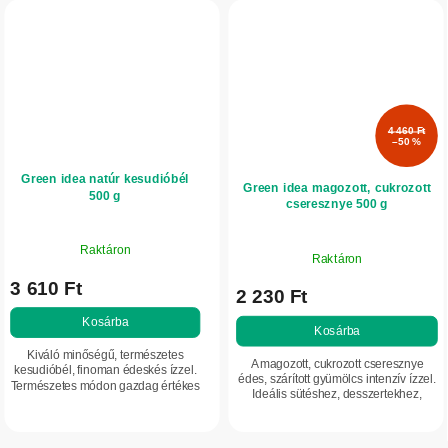
4 460 Ft
–50 %
Green idea natúr kesudióbél
Green idea magozott, cukrozott
500 g
cseresznye 500 g
Raktáron
Raktáron
3 610 Ft
2 230 Ft
Kosárba
Kosárba
Kiváló minőségű, természetes
A magozott, cukrozott cseresznye
kesudióbél, finoman édeskés ízzel.
édes, szárított gyümölcs intenzív ízzel.
Természetes módon gazdag értékes
Ideális sütéshez, desszertekhez,
zsírokban, fehérjékben, ásványi
müzlibe vagy közvetlen fogyasztásra.
anyagokban és vitaminokban.
Praktikus, hosszú eltarthatóságú...
Tápláló finomság...