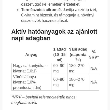
összefüggő kellemetlen érzeteket.
Természetes citromlé:
Javítja a szirup ízét,
C-vitamint biztosít, és támogatja a növényi
összetevők hasznosulását.
Aktív hatóanyagok az ajánlott
napi adagban
1 adag
Napi adag
%
Anyag
(10–15
(naponta
NRV*
ml)
3×)
Nagy sarkantyúka –
60–90
180–270
N/A
kivonat (10:1)
mg
mg
Vörös áfonya –
60–90
180–270
kivonat (10%
N/A
mg
mg
proantocianidin)
*NRV – beviteli referenciaérték nincs
meghatározva.