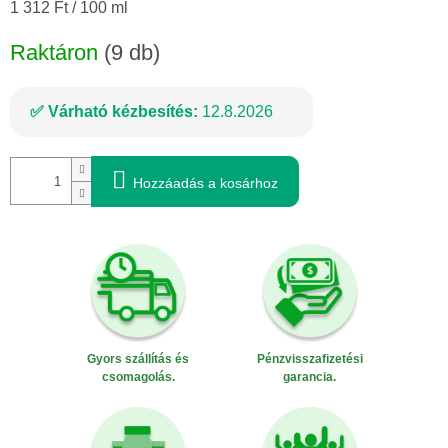
Egységár:
1 312 Ft / 100 ml
Raktáron
(9 db)
Várható kézbesítés:
12.8.2026
Hozzáadás a kosárhoz
Gyors szállítás és
Pénzvisszafizetési
csomagolás.
garancia.