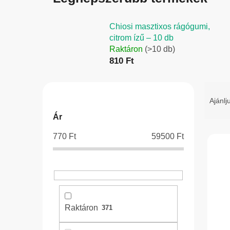
Chiosi masztixos rágógumi,
citrom ízű – 10 db
Raktáron
(>10 db)
810 Ft
O
T
l
e
Ajánlj
d
r
Ár
a
m
770
Ft
59500
Ft
l
é
T
s
k
e
ó
e
r
p
k
m
a
r
é
Raktáron
371
n
e
k
e
n
e