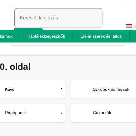
KERESÉS
ikumok
Táplálékkiegészítők
Élelmiszerek és italok
30. oldal
Kávé
Szirupok és mézek
Rágógumik
Cukorkák