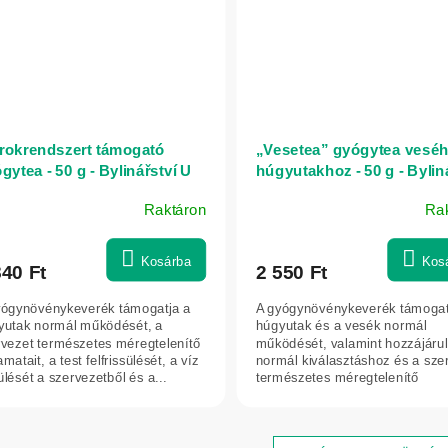
rokrendszert támogató
„Vesetea” gyógytea veséh
gytea - 50 g - Bylinářství U
húgyutakhoz - 50 g - Bylin
tré horákyně
U Chytré horákyně
Raktáron
Ra
A
termék
átlagos
Kosárba
Kos
840 Ft
2 550 Ft
értékelése
5-
yógynövénykeverék támogatja a
A gyógynövénykeverék támogat
ből
yutak normál működését, a
húgyutak és a vesék normál
5,0
rvezet természetes méregtelenítő
működését, valamint hozzájárul
amatait, a test felfrissülését, a víz
normál kiválasztáshoz és a sze
csillag.
ülését a szervezetből és a...
természetes méregtelenítő
folyamataihoz.