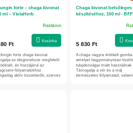
ungin forte – chaga kivonat
Chaga kivonat belsőleges 
0 ml – ViolaHerb
készítéséhez, 100 ml - BFF
Raktáron
Ra
Kosárba
Kos
680 Ft
5 830 Ft
fungin forte chaga kivonat
A chaga nagyra értékelt gomba
ogatja az idegrendszer megfelelő
amelyet hagyományosan tisztít
ödését, és hozzájárul az
tulajdonságai miatt használnak.
agcsere-folyamatokhoz.
Támogatja a vér és a máj
ógiailag aktív összetevők, szerves
természetes folyamatait, valami
k és...
szervezet általános...