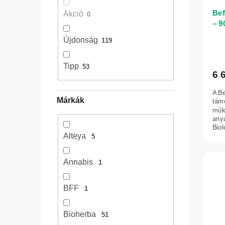
l
d
k
Bef
Akció
0
e
l
– 9
z
i
Újdonság
119
é
s
s
t
Tipp
53
6 
e
á
j
A Be
Márkák
tám
a
műk
any
Biol
Alteya
sava
5
Annabis
1
BFF
1
Bioherba
51