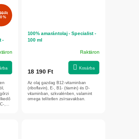
30 Ft
0 %
100% amarántolaj - Specialist -
 -
100 ml
ktáron
Raktáron
A
termék
átlagos
árba
Kosárba
18 190 Ft
értékelése
5-
gen
Az olaj gazdag B12-vitaminban
ből
ól,
(riboflavin), E-, B1- (tiamin) és D-
5,0
gőrzi
vitaminban, szkvalénben, valamint
elkedő
omega telítetlen zsírsavakban.
csillag.
C-,...