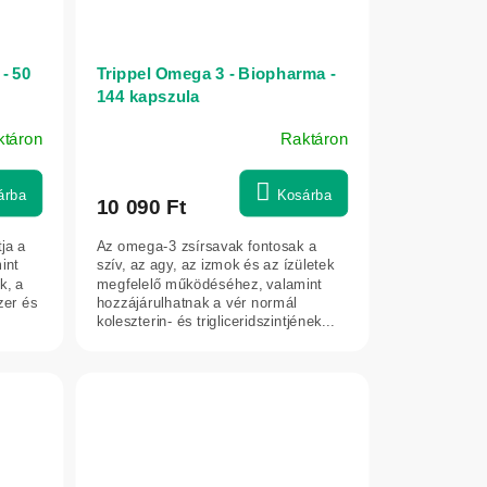
- 50
Trippel Omega 3 - Biopharma -
144 kapszula
ktáron
Raktáron
A
termék
átlagos
árba
Kosárba
10 090 Ft
értékelése
5-
ja a
Az omega-3 zsírsavak fontosak a
ből
int
szív, az agy, az izmok és az ízületek
5,0
k, a
megfelelő működéséhez, valamint
zer és
hozzájárulhatnak a vér normál
csillag.
koleszterin- és trigliceridszintjének...