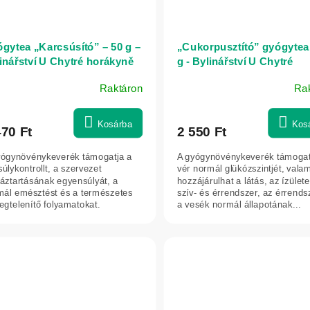
gytea „Karcsúsító” – 50 g –
„Cukorpusztító” gyógytea 
inářství U Chytré horákyně
g - Bylinářství U Chytré
horákyně
Raktáron
Ra
Kosárba
Kos
470 Ft
2 550 Ft
yógynövénykeverék támogatja a
A gyógynövénykeverék támogat
súlykontrollt, a szervezet
vér normál glükózszintjét, valam
háztartásának egyensúlyát, a
hozzájárulhat a látás, az ízülete
mál emésztést és a természetes
szív- és érrendszer, az érrends
gtelenítő folyamatokat.
a vesék normál állapotának...