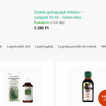
Szúrós gyöngyajak tinktúra –
cseppek 50 ml – Green idea
Raktáron
(>10 db)
3 280 Ft
uk
Legolcsóbb elöl
Legdrágább
Legnépszerűbb termékek
ABC
6 4
–1