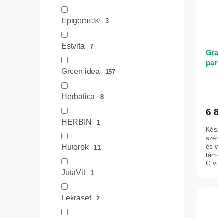
Epigemic®
3
Estvita
7
Gra
par
Green idea
157
A
ter
Herbatica
8
átl
6 
ért
HERBIN
1
5-
Kés
ből
szer
5,0
és 
Hutorok
11
tám
csil
C-vi
étre
JutaVit
1
Lekraset
2