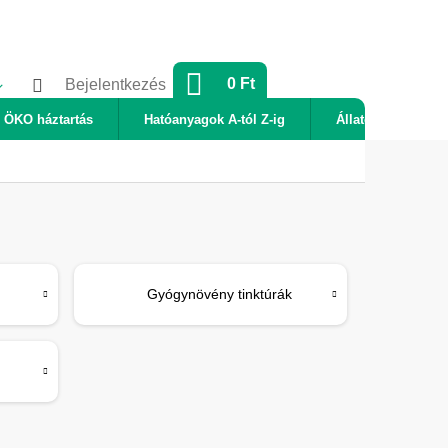
KOSÁR
0 Ft
Bejelentkezés
ÖKO háztartás
Hatóanyagok A-tól Z-ig
Állatok
Új
Gyógynövény tinktúrák