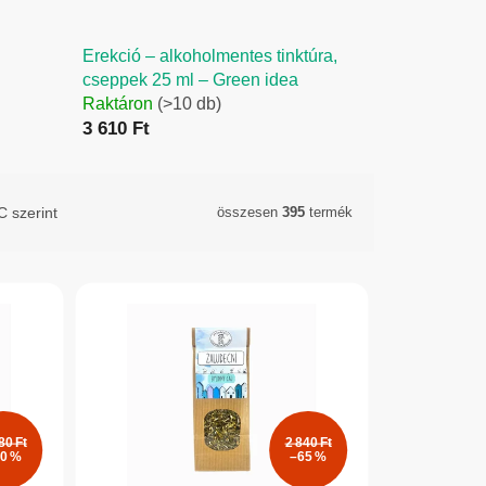
Erekció – alkoholmentes tinktúra,
cseppek 25 ml – Green idea
Raktáron
(>10 db)
3 610 Ft
 szerint
összesen
395
termék
80 Ft
2 840 Ft
0 %
–65 %