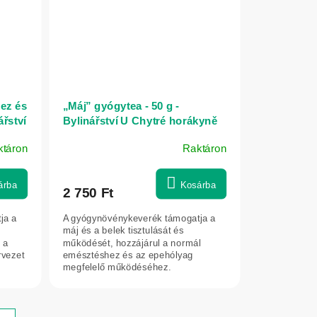
ez és
„Máj” gyógytea - 50 g -
ářství
Bylinářství U Chytré horákyně
ktáron
Raktáron
árba
Kosárba
2 750 Ft
ja a
A gyógynövénykeverék támogatja a
máj és a belek tisztulását és
 a
működését, hozzájárul a normál
rvezet
emésztéshez és az epehólyag
megfelelő működéséhez.