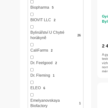
Biopharma
5
Gyó
BIOVIT LLC
2
Byl
Bylinářství U Chytré
26
horákyně
2 
CaliFarms
2
A g
test
Dr. Feelgood
víz
2
nor
mére
Dr. Fleming
1
ELEO
6
Emelyanovskaya
1
Biofactory