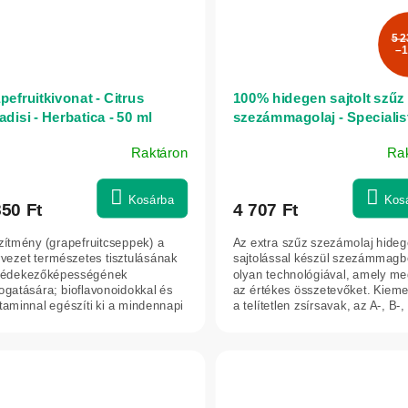
5 2
–1
pefruitkivonat - Citrus
100% hidegen sajtolt szűz
adisi - Herbatica - 50 ml
szezámmagolaj - Specialist
100 ml
Raktáron
Ra
mék
agos
Kosárba
Kos
850 Ft
4 707 Ft
ékelése
zítmény (grapefruitcseppek) a
Az extra szűz szezámolaj hide
vezet természetes tisztulásának
sajtolással készül szezámmagb
védekezőképességének
olyan technológiával, amely me
ogatására; bioflavonoidokkal és
az értékes összetevőket. Kiem
lag.
taminnal egészíti ki a mindennapi
a telítetlen zsírsavak, az A-, B-, 
ndet.