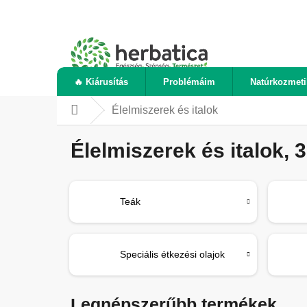
Ugrás
a
fő
tartalomhoz
🔥 Kiárusítás
Problémáim
Natúrkozmet
Élelmiszerek és italok
Kezdőlap
Élelmiszerek és italok
, 
Teák
Speciális étkezési olajok
Legnépszerűbb termékek