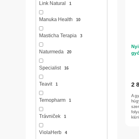
Link Natural
1
Manuka Health
10
Masticha Terapia
3
Nyi
Naturmeda
20
gyó
Chy
Specialist
16
2 
Teavit
1
A g
Ternopharm
1
húg
sze
foly
Trávniček
1
kiür
ViolaHerb
4