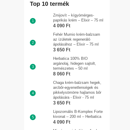
Top 10 termék
Zmijovít – kígyómérges-
paprikás krém – Elixir – 75 ml
4 090 Ft
Fehér Mumio krém-balzsam
az ízületek regeneráló
ápolásához – Elixir – 75 ml
3 650 Ft
Herbatica 100% BIO
argánolaj, hidegen sajtolt,
természetes – 50 ml
8 060 Ft
Chaga krém-balzsam hegek,
arcbőr-egyenetlenségek és
pikkelysömörre hajlamos bőr
ápolására - Elixir - 75 ml
3 650 Ft
Lipozomális B-Komplex Forte
kivonat – 200 ml – Herbatica
4 090 Ft