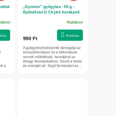
oldat
„Gyomor” gyógytea - 50 g -
Bylinářství U Chytré horákyně
ktáron
Raktáron
árba
Kosárba
990 Ft
,
A gyógynövénykeverék támogatja az
ó
emésztőrendszer és a bélrendszer
normál működését, hozzájárul az
étvágy fenntartásához, frissíti a testet
nt a
és energiát ad. Segít fenntartani az...