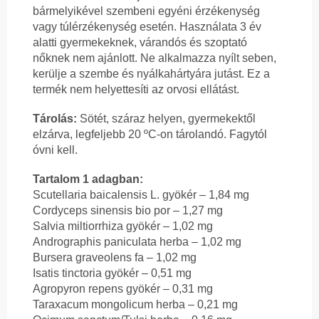
bármelyikével szembeni egyéni érzékenység
vagy túlérzékenység esetén. Használata 3 év
alatti gyermekeknek, várandós és szoptató
nőknek nem ajánlott. Ne alkalmazza nyílt seben,
kerülje a szembe és nyálkahártyára jutást. Ez a
termék nem helyettesíti az orvosi ellátást.
Tárolás:
Sötét, száraz helyen, gyermekektől
elzárva, legfeljebb 20 ºC-on tárolandó. Fagytól
óvni kell.
Tartalom 1 adagban:
Scutellaria baicalensis L. gyökér – 1,84 mg
Cordyceps sinensis bio por – 1,27 mg
Salvia miltiorrhiza gyökér – 1,02 mg
Andrographis paniculata herba – 1,02 mg
Bursera graveolens fa – 1,02 mg
Isatis tinctoria gyökér – 0,51 mg
Agropyron repens gyökér – 0,31 mg
Taraxacum mongolicum herba – 0,21 mg