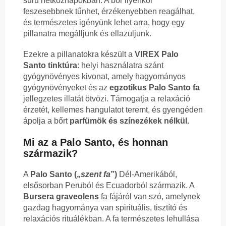
sűrű hétköznapokban. A bőr ilyenkor
feszesebbnek tűnhet, érzékenyebben reagálhat,
és természetes igényünk lehet arra, hogy egy
pillanatra megálljunk és ellazuljunk.
Ezekre a pillanatokra készült a
VIREX Palo
Santo tinktúra
: helyi használatra szánt
gyógynövényes kivonat, amely hagyományos
gyógynövényeket és az
egzotikus Palo Santo fa
jellegzetes illatát ötvözi. Támogatja a relaxáció
érzetét, kellemes hangulatot teremt, és gyengéden
ápolja a bőrt
parfümök és színezékek nélkül.
Mi az a Palo Santo, és honnan
származik?
A
Palo Santo („
szent fa
”)
Dél-Amerikából,
elsősorban Peruból és Ecuadorból származik. A
Bursera graveolens
fa fájáról van szó, amelynek
gazdag hagyománya van spirituális, tisztító és
relaxációs rituálékban. A fa természetes lehullása