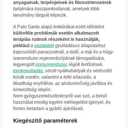
anyagainak, terpénjeinek és fitonutrienseinek
tartalmára összpontosítanak, amelyek több
tanulmány tárgyát képezik.
A Palo Santo alapú tinktúrákat ezért időnként
különféle problémák esetén alkalmazott
terápiás rutinok részeként is használják,
például:
a
vastagbél
gyulladásos állapotaihoz
kapcsolódó panaszoknál, a tüdő, a máj és a húgy-
ivarrendszer regenerációjának támogatására,
legyengült
immunrendszer
, légúti fertőzések,
torokgyulladás
, sérült nyálkahártyák és vértisztító
kúrák esetén, valamint a lelki ellazulás, a
fáradtság enyhítése, az alvásminőség javítása és
kimerültség idején.
Nem gyógyszerkészítményről van szó, a belső
használat mindig egyéni mérlegelést igényel, és
fontos betartani a gyártó ajánlásait.
Kiegészítő paraméterek