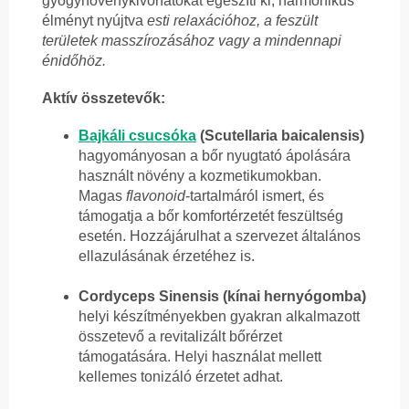
gyógynövénykivonatokat egészíti ki, harmonikus
élményt nyújtva
esti relaxációhoz, a feszült
területek masszírozásához vagy a mindennapi
énidőhöz.
Aktív összetevők:
Bajkáli csucsóka
(Scutellaria baicalensis)
hagyományosan a bőr nyugtató ápolására
használt növény a kozmetikumokban.
Magas
flavonoid
-tartalmáról ismert, és
támogatja a bőr komfortérzetét feszültség
esetén. Hozzájárulhat a szervezet általános
ellazulásának érzetéhez is.
Cordyceps Sinensis (kínai hernyógomba)
helyi készítményekben gyakran alkalmazott
összetevő a revitalizált bőrérzet
támogatására. Helyi használat mellett
kellemes tonizáló érzetet adhat.