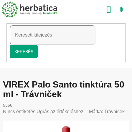
Ugrás
KOSÁ
a
fő
tartalomhoz
KERESÉS
VIREX Palo Santo tinktúra 50
ml - Trávniček
5566
A
Nincs értékelés
Ugrás az értékeléshez
Márka:
Trávniček
termék
átlagos
értékelése