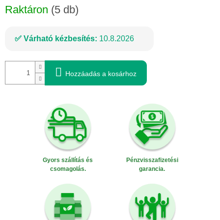
Raktáron
(5 db)
Várható kézbesítés:
10.8.2026
Hozzáadás a kosárhoz
Gyors szállítás és
Pénzvisszafizetési
csomagolás.
garancia.