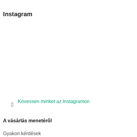
á
b
Instagram
l
é
c
Kövessen minket az Instagramon
A vásárlás menetéről
Gyakori kérdések