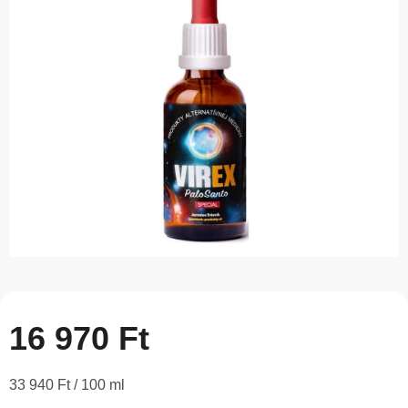
5-
ből
0,0
csillag.
16 970 Ft
Egységár:
33 940 Ft / 100 ml