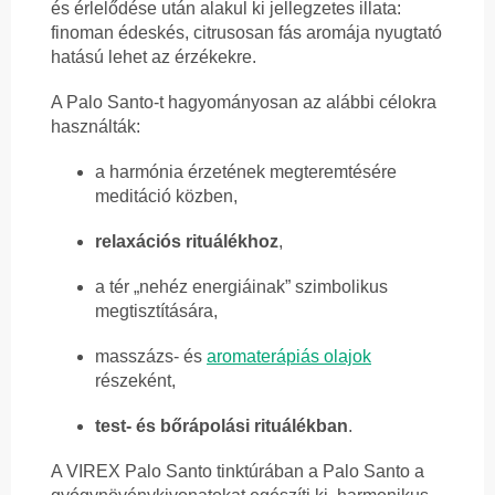
és érlelődése után alakul ki jellegzetes illata:
finoman édeskés, citrusosan fás aromája nyugtató
hatású lehet az érzékekre.
A Palo Santo-t hagyományosan az alábbi célokra
használták:
a harmónia érzetének megteremtésére
meditáció közben,
relaxációs rituálékhoz
,
a tér „nehéz energiáinak” szimbolikus
megtisztítására,
masszázs- és
aromaterápiás olajok
részeként,
test- és bőrápolási rituálékban
.
A VIREX Palo Santo tinktúrában a Palo Santo a