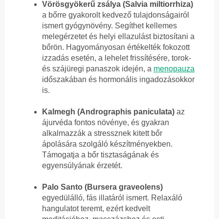
Vörösgyökerű zsálya (Salvia miltiorrhiza)
a bőrre gyakorolt kedvező tulajdonságairól
ismert gyógynövény. Segíthet kellemes
melegérzetet és helyi ellazulást biztosítani a
bőrön. Hagyományosan értékelték fokozott
izzadás esetén, a lehelet frissítésére, torok-
és szájüregi panaszok idején, a
menopauza
időszakában és hormonális ingadozásokkor
is.
Kalmegh (Andrographis paniculata)
az
ájurvéda fontos növénye, és gyakran
alkalmazzák a stressznek kitett bőr
ápolására szolgáló készítményekben.
Támogatja a bőr tisztaságának és
egyensúlyának érzetét.
Palo Santo (Bursera graveolens)
egyedülálló, fás illatáról ismert. Relaxáló
hangulatot teremt, ezért kedvelt