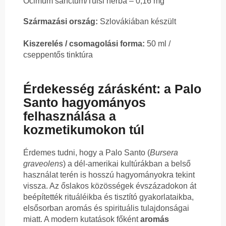
Ocimum sanctum/Tulsi herba – 0,16 mg
Származási ország:
Szlovákiában készült
Kiszerelés / csomagolási forma:
50 ml /
cseppentős tinktúra
Érdekesség zárásként: a Palo
Santo hagyományos
felhasználása a
kozmetikumokon túl
Érdemes tudni, hogy a Palo Santo (
Bursera
graveolens
) a dél-amerikai kultúrákban a belső
használat terén is hosszú hagyományokra tekint
vissza. Az őslakos közösségek évszázadokon át
beépítették rituáléikba és tisztító gyakorlataikba,
elsősorban aromás és spirituális tulajdonságai
miatt. A modern kutatások főként
aromás