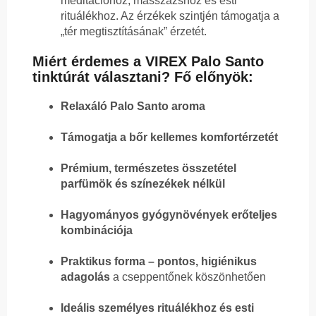
meditációhoz, masszázshoz és esti
rituálékhoz. Az érzékek szintjén támogatja a
„tér megtisztításának” érzetét.
Miért érdemes a VIREX Palo Santo
tinktúrát választani? Fő előnyök:
Relaxáló Palo Santo aroma
Támogatja a bőr kellemes komfortérzetét
Prémium, természetes összetétel
parfümök és színezékek nélkül
Hagyományos gyógynövények erőteljes
kombinációja
Praktikus forma – pontos, higiénikus
adagolás
a cseppentőnek köszönhetően
Ideális személyes rituálékhoz és esti