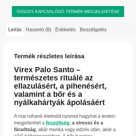
ÖSSZES KAPCSOLÓDÓ TERMÉK MEGJELENÍTÉSE
Leírás
Hasonló (8)
Értékelés
Beszélgetés
Termék részletes leírása
Virex Palo Santo –
természetes rituálé az
ellazulásért, a pihenésért,
valamint a bőr és a
nyálkahártyák ápolásáért
A mai rohanó életmód nyomot hagyhat a testen:
megjelenhet a
feszültség
, a stressz és a
fáradtság
, akár munka vagy edzés után, akár a