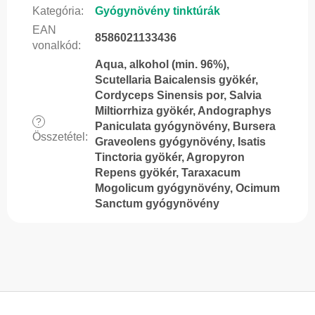
Kategória
:
Gyógynövény tinktúrák
EAN
8586021133436
vonalkód
:
Aqua, alkohol (min. 96%),
Scutellaria Baicalensis gyökér,
Cordyceps Sinensis por, Salvia
Miltiorrhiza gyökér, Andographys
?
Paniculata gyógynövény, Bursera
Összetétel
:
Graveolens gyógynövény, Isatis
Tinctoria gyökér, Agropyron
Repens gyökér, Taraxacum
Mogolicum gyógynövény, Ocimum
Sanctum gyógynövény
L