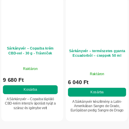
Sárkányvér – Copaiba krém
Sárkányvér – természetes gyanta
CBD-vel - 30 g - Trávniček
Ecuadorból – cseppek 50 ml
Raktáron
A
Raktáron
termék
9 680 Ft
6 040 Ft
átlagos
értékelése
Kosárba
Kosárba
5-
A Sárkányvér – Copaiba tápláló
ből
A Sárkányvér készítmény a Latin-
CBD-krém intenzív ápolást nyújt a
5,0
Amerikában Sangre de Grado,
száraz és igénybe vett
Európában pedig Sangre de Drago
csillag.
bőrfelületeknek. Amazóniai
néven ismert anyagot tartalmazza: a
gyantákat, növényi olajokat és CBD-
sárkányfa természetes gyantáját.
t kombinál a bőr...
Ecuador és Peru...