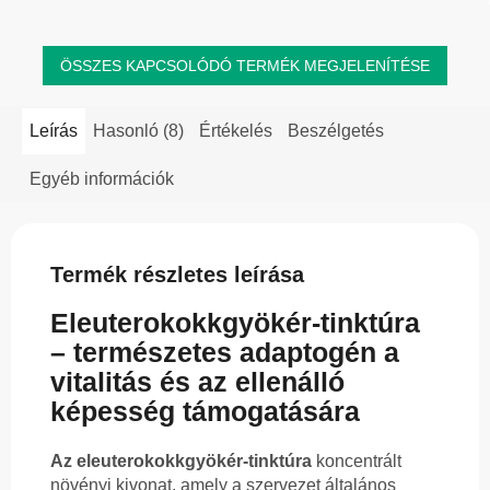
gyógynövényeket ötvöz,...
ÖSSZES KAPCSOLÓDÓ TERMÉK MEGJELENÍTÉSE
Leírás
Hasonló (8)
Értékelés
Beszélgetés
Egyéb információk
Termék részletes leírása
Eleuterokokkgyökér-tinktúra
– természetes adaptogén a
vitalitás és az ellenálló
képesség támogatására
Az eleuterokokkgyökér-tinktúra
koncentrált
növényi kivonat, amely a szervezet általános