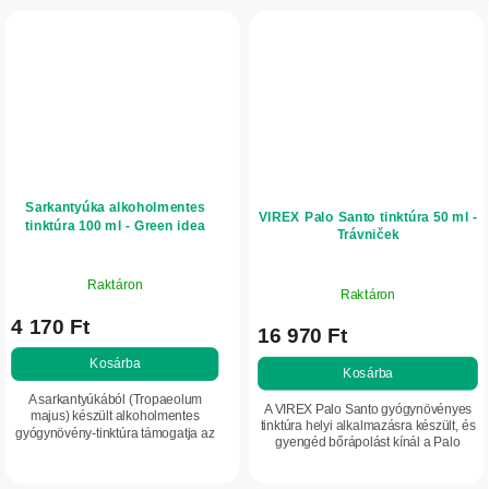
Sarkantyúka alkoholmentes
VIREX Palo Santo tinktúra 50 ml -
tinktúra 100 ml - Green idea
Trávniček
Raktáron
Raktáron
4 170 Ft
16 970 Ft
Kosárba
Kosárba
A sarkantyúkából (Tropaeolum
A VIREX Palo Santo gyógynövényes
majus) készült alkoholmentes
tinktúra helyi alkalmazásra készült, és
gyógynövény-tinktúra támogatja az
gyengéd bőrápolást kínál a Palo
immunrendszer normál működését
Santo relaxáló illatával.
és a húgyutak egészségét.
Hagyományosan értékelt
Antibiotikum szedése mellett...