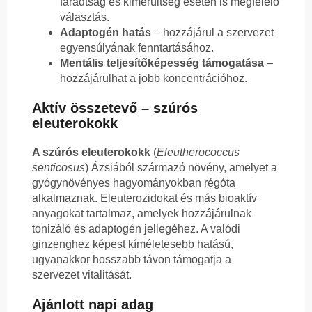
fáradtság és kimerültség esetén is megfelelő
választás.
Adaptogén hatás
– hozzájárul a szervezet
egyensúlyának fenntartásához.
Mentális teljesítőképesség támogatása
–
hozzájárulhat a jobb koncentrációhoz.
Aktív összetevő – szúrós
eleuterokokk
A szúrós eleuterokokk
(
Eleutherococcus
senticosus
) Ázsiából származó növény, amelyet a
gyógynövényes hagyományokban régóta
alkalmaznak. Eleuterozidokat és más bioaktív
anyagokat tartalmaz, amelyek hozzájárulnak
tonizáló és adaptogén jellegéhez. A valódi
ginzenghez képest kíméletesebb hatású,
ugyanakkor hosszabb távon támogatja a
szervezet vitalitását.
Ajánlott napi adag