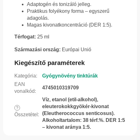
Adaptogén és tonizáló jelleg.
Praktikus folyékony forma – egyszerű
adagolás.
Magas kivonatkoncentráció (DER 1:5).
Térfogat:
25 ml
Származási ország:
Európai Unió
Kiegészítő paraméterek
Kategória
:
Gyógynövény tinktúrák
EAN
4745010319709
vonalkód
:
Víz, etanol (etil-alkohol),
eleuterokokkgyökér-kivonat
?
(Eleutherococcus senticosus).
Összetétel
:
Alkoholtartalom: 38 térf.%. DER 1:5
– kivonat aránya 1:5.