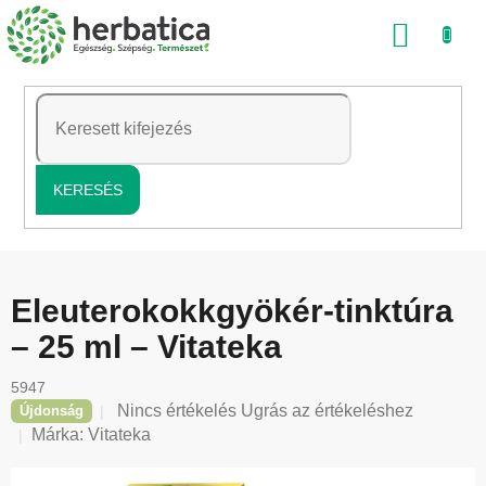
Ugrás
KOSÁ
a
fő
tartalomhoz
KERESÉS
Eleuterokokkgyökér-tinktúra
– 25 ml – Vitateka
5947
A
Nincs értékelés
Ugrás az értékeléshez
Újdonság
termék
Márka:
Vitateka
átlagos
értékelése