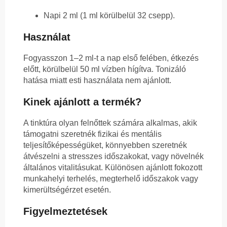
Napi 2 ml (1 ml körülbelül 32 csepp).
Használat
Fogyasszon 1–2 ml-t a nap első felében, étkezés
előtt, körülbelül 50 ml vízben hígítva. Tonizáló
hatása miatt esti használata nem ajánlott.
Kinek ajánlott a termék?
A tinktúra olyan felnőttek számára alkalmas, akik
támogatni szeretnék fizikai és mentális
teljesítőképességüket, könnyebben szeretnék
átvészelni a stresszes időszakokat, vagy növelnék
általános vitalitásukat. Különösen ajánlott fokozott
munkahelyi terhelés, megterhelő időszakok vagy
kimerültségérzet esetén.
Figyelmeztetések