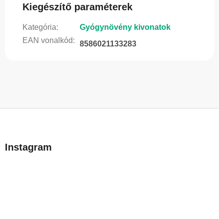
Kiegészítő paraméterek
Kategória
:
Gyógynövény kivonatok
EAN vonalkód
:
8586021133283
L
á
b
Instagram
l
é
c