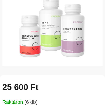
5-
ből
0,0
csillag.
25 600 Ft
Egységár:
Raktáron
(6 db)