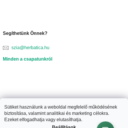
Segíthetünk Önnek?
szia@herbatica.hu
Minden a csapatunkról
Sütiket használunk a weboldal megfelelő működésének
biztosítása, valamint analitikai és marketing célokra.
Shoptet készítette
Ezeket elfogadhatja vagy elutasíthatja.
Beállítások