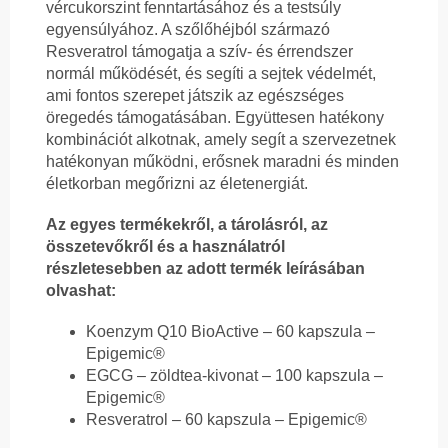
vércukorszint fenntartásához és a testsúly
egyensúlyához. A szőlőhéjból származó
Resveratrol támogatja a szív- és érrendszer
normál működését, és segíti a sejtek védelmét,
ami fontos szerepet játszik az egészséges
öregedés támogatásában. Együttesen hatékony
kombinációt alkotnak, amely segít a szervezetnek
hatékonyan működni, erősnek maradni és minden
életkorban megőrizni az életenergiát.
Az egyes termékekről, a tárolásról, az
összetevőkről és a használatról
részletesebben az adott termék leírásában
olvashat:
Koenzym Q10 BioActive – 60 kapszula –
Epigemic®
EGCG – zöldtea-kivonat – 100 kapszula –
Epigemic®
Resveratrol – 60 kapszula – Epigemic®