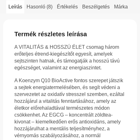
Leírás
Hasonló (8)
Értékelés
Beszélgetés
Márka
Termék részletes leírása
A VITALITÁS & HOSSZÚ ÉLET csomag három
erőteljes étrend-kiegészítőt egyesít, amelyek
sejtszinten hatnak, és támogatják a hosszú távú
egészséget, valamint az energiaszintet.
A Koenzym Q10 BioActive fontos szerepet játszik
a sejtek energiatermelésében, és segít védeni a
szervezetet az oxidatív stresszel szemben, ezáltal
hozzájárul a vitalitás fenntartásához, amely az
életkor előrehaladtával természetes módon
csökkenhet. Az EGCG – koncentrált zöldtea-
kivonat – kiemelkedően erős antioxidáns, amely
hozzájárulhat a mentális teljesítményhez, a
vérnyomás szabályozásához, a normál