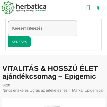
Ugrás
KOSÁ
a
fő
tartalomhoz
KERESÉS
VITALITÁS & HOSSZÚ ÉLET
ajándékcsomag – Epigemic
5620
A
Nincs értékelés
Ugrás az értékeléshez
Márka:
Epigemic®
termék
átlagos
értékelése