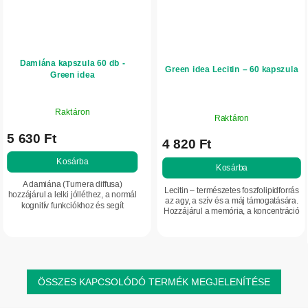
Damiána kapszula 60 db -
Green idea Lecitin – 60 kapszula
Green idea
Raktáron
Raktáron
5 630 Ft
4 820 Ft
Kosárba
Kosárba
A damiána (Turnera diffusa)
Lecitin – természetes foszfolipidforrás
hozzájárul a lelki jólléthez, a normál
az agy, a szív és a máj támogatására.
kognitív funkciókhoz és segít
Hozzájárul a memória, a koncentráció
mérsékelni a stresszérzetet.
és a vér normál koleszterinszintjének
Támogatja a szexuális vitalitást,
fenntartásához. Segíthet...
segít fenntartani...
ÖSSZES KAPCSOLÓDÓ TERMÉK MEGJELENÍTÉSE