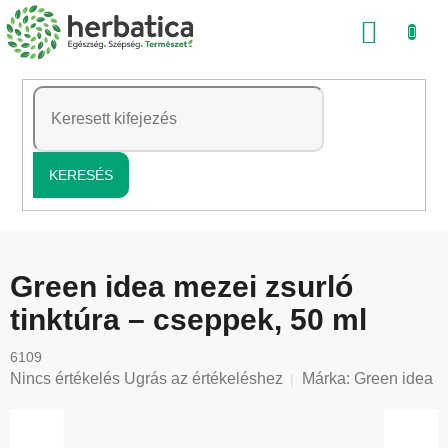
Ugrás
KOSÁ
a
fő
tartalomhoz
KERESÉS
Green idea mezei zsurló
tinktúra – cseppek, 50 ml
6109
A
Nincs értékelés
Ugrás az értékeléshez
Márka:
Green idea
termék
átlagos
értékelése