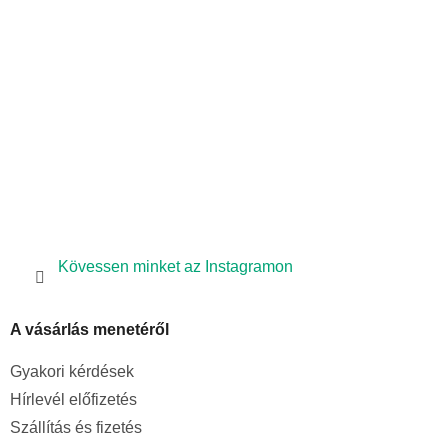
é
c
Kövessen minket az Instagramon
A vásárlás menetéről
Gyakori kérdések
Hírlevél előfizetés
Szállítás és fizetés