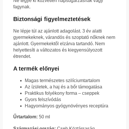
Ne tegye ki közvetlen napsugárzásnak vagy
fagynak.
Biztonsági figyelmeztetések
Ne lépje túl az ajánlott adagolást. 3 év alatti
gyermekeknek, várandós és szoptató nőknek nem
ajánlott. Gyermekektől elzárva tartandó. Nem
helyettesíti a változatos és kiegyensúlyozott
étrendet.
A termék előnyei
Magas természetes szilíciumtartalom
Az ízületek, a haj és a bőr támogatása
Praktikus folyékony forma – cseppek
Gyors felszívódás
Hagyományos gyógynövényes receptúra
Űrtartalom:
50 ml
Származási ország:
Cseh Köztársaság