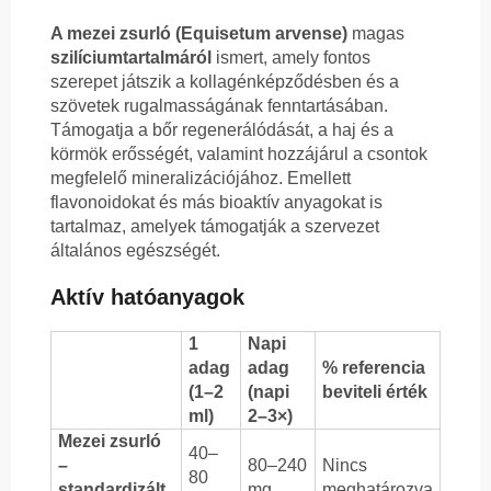
A mezei zsurló (Equisetum arvense)
magas
szilíciumtartalmáról
ismert, amely fontos
szerepet játszik a kollagénképződésben és a
szövetek rugalmasságának fenntartásában.
Támogatja a bőr regenerálódását, a haj és a
körmök erősségét, valamint hozzájárul a csontok
megfelelő mineralizációjához. Emellett
flavonoidokat és más bioaktív anyagokat is
tartalmaz, amelyek támogatják a szervezet
általános egészségét.
Aktív hatóanyagok
1
Napi
adag
adag
% referencia
(1–2
(napi
beviteli érték
ml)
2–3×)
Mezei zsurló
40–
–
80–240
Nincs
80
standardizált
mg
meghatározva