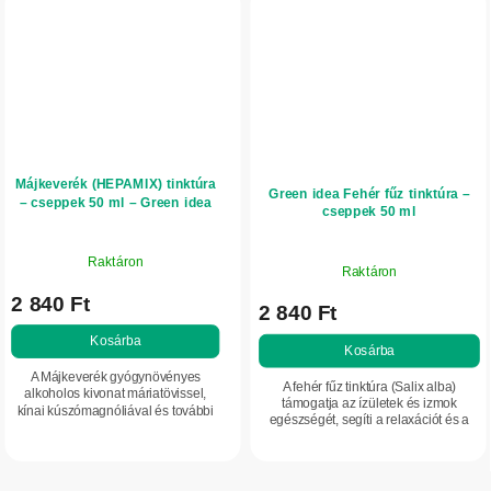
Májkeverék (HEPAMIX) tinktúra
Green idea Fehér fűz tinktúra –
– cseppek 50 ml – Green idea
cseppek 50 ml
Raktáron
Raktáron
2 840 Ft
2 840 Ft
Kosárba
Kosárba
A Májkeverék gyógynövényes
A fehér fűz tinktúra (Salix alba)
alkoholos kivonat máriatövissel,
támogatja az ízületek és izmok
kínai kúszómagnóliával és további
egészségét, segíti a relaxációt és a
növényi hatóanyagokkal. Támogatja
pihentető alvást. Szalicint tartalmaz,
a máj normál működését, a
amely hozzájárul a szervezet...
szervezet természetes...