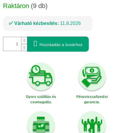
Raktáron
(9 db)
Várható kézbesítés:
11.8.2026
Hozzáadás a kosárhoz
Gyors szállítás és
Pénzvisszafizetési
csomagolás.
garancia.