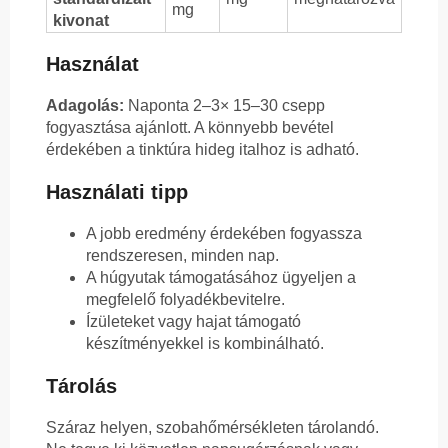
mg
kivonat
Használat
Adagolás:
Naponta 2–3× 15–30 csepp
fogyasztása ajánlott. A könnyebb bevétel
érdekében a tinktúra hideg italhoz is adható.
Használati tipp
A jobb eredmény érdekében fogyassza
rendszeresen, minden nap.
A húgyutak támogatásához ügyeljen a
megfelelő folyadékbevitelre.
Ízületeket vagy hajat támogató
készítményekkel is kombinálható.
Tárolás
Száraz helyen, szobahőmérsékleten tárolandó.