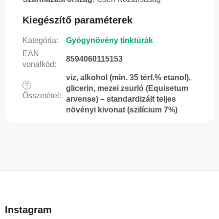
Kiegészítő paraméterek
Kategória
:
Gyógynövény tinktúrák
EAN
8594060115153
vonalkód
:
víz, alkohol (min. 35 térf.% etanol),
?
glicerin, mezei zsurló (Equisetum
Összetétel
:
arvense) – standardizált teljes
növényi kivonat (szilícium 7%)
L
á
b
Instagram
l