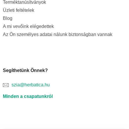
Terméktanúsítványok
Üzleti feltételek
Blog
A mi vevőink elégedettek
Az Ön személyes adatai nálunk biztonságban vannak
Segíthetünk Önnek?
szia@herbatica.hu
Minden a csapatunkról