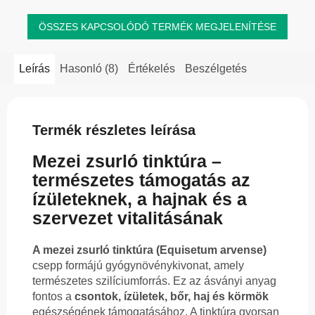
ÖSSZES KAPCSOLÓDÓ TERMÉK MEGJELENÍTÉSE
Leírás
Hasonló (8)
Értékelés
Beszélgetés
Termék részletes leírása
Mezei zsurló tinktúra –
természetes támogatás az
ízületeknek, a hajnak és a
szervezet vitalitásának
A mezei zsurló tinktúra (Equisetum arvense)
csepp formájú gyógynövénykivonat, amely
természetes szilíciumforrás. Ez az ásványi anyag
fontos a
csontok, ízületek, bőr, haj és körmök
egészségének támogatásához. A tinktúra gyorsan