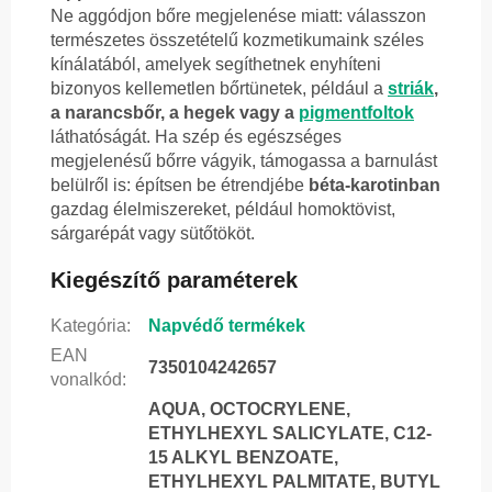
Ne aggódjon bőre megjelenése miatt: válasszon
természetes összetételű kozmetikumaink széles
kínálatából, amelyek segíthetnek enyhíteni
bizonyos kellemetlen bőrtünetek, például a
striák
,
a narancsbőr, a hegek vagy a
pigmentfoltok
láthatóságát. Ha szép és egészséges
megjelenésű bőrre vágyik, támogassa a barnulást
belülről is: építsen be étrendjébe
béta-karotinban
gazdag élelmiszereket, például homoktövist,
sárgarépát vagy sütőtököt.
Kiegészítő paraméterek
Kategória
:
Napvédő termékek
EAN
7350104242657
vonalkód
:
AQUA, OCTOCRYLENE,
ETHYLHEXYL SALICYLATE, C12-
15 ALKYL BENZOATE,
ETHYLHEXYL PALMITATE, BUTYL