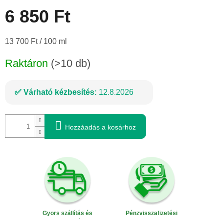
6 850 Ft
Egységár:
13 700 Ft / 100 ml
Raktáron
(>10 db)
Várható kézbesítés:
12.8.2026
Hozzáadás a kosárhoz
Gyors szállítás és
Pénzvisszafizetési