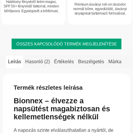
Hatékony fényvédő krém magas,
Prémium ásványi roll-on dezodor
SPF 50+ fényvédő faktorral, minden
normál bőrre, egyedülálló, ásványi
bőrtípusra. Egységesíti a bőrtónust,
anyagokat tartalmazó formulával,
segít csökkenteni a ráncok és
amely hosszan tartó frissességet és
pigmentfoltok megjelenésének
megbízható védelmet nyújt a
kockázatát,...
kellemetlen...
ÖSSZES KAPCSOLÓDÓ TERMÉK MEGJELENÍTÉSE
Leírás
Hasonló (2)
Értékelés
Beszélgetés
Márka
Termék részletes leírása
Bionnex – élvezze a
napsütést magabiztosan és
kellemetlenségek nélkül
A napozás szinte elválaszthatatlan a nyártól, de