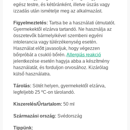
egész testre, és kétóránként, illetve úszás vagy
izzadás után ismételje meg az alkalmazást.
Figyelmeztetés:
Tartsa be a használati útmutatót.
Gyermekektől elzárva tartandó. Ne használja az
összetevők bármelyikével szembeni egyéni
intolerancia vagy túlérzékenység esetén.
Használat előtt javasoljuk, hogy végezzen
bőrpróbát a csukló bőrén.
Allergiás reakció
jelentkezése esetén hagyja abba a készítmény
használatát, és forduljon orvosához. Kizárólag
külső használatra.
Tárolás:
Sötét helyen, gyermekektől elzárva,
legfeljebb 25 ºC-on tárolandó.
Kiszerelés/Űrtartalom:
50 ml
Származási ország:
Svédország
Tippünk: