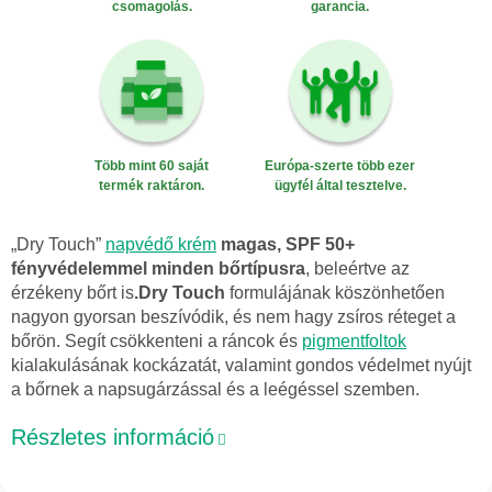
csomagolás.
garancia.
Több mint 60 saját
Európa-szerte több ezer
termék raktáron.
ügyfél által tesztelve.
„Dry Touch”
napvédő krém
magas, SPF 50+
fényvédelemmel minden bőrtípusra
, beleértve az
érzékeny bőrt is
.
Dry Touch
formulájának köszönhetően
nagyon gyorsan beszívódik, és nem hagy zsíros réteget a
bőrön. Segít csökkenteni a ráncok és
pigmentfoltok
kialakulásának kockázatát, valamint gondos védelmet nyújt
a bőrnek a napsugárzással és a leégéssel szemben.
Részletes információ