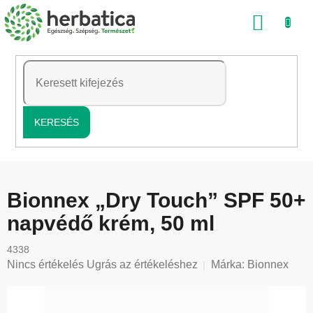
Ugrás
KOSÁ
a
fő
tartalomhoz
KERESÉS
Bionnex „Dry Touch” SPF 50+
napvédő krém, 50 ml
4338
A
Nincs értékelés
Ugrás az értékeléshez
Márka:
Bionnex
termék
átlagos
értékelése