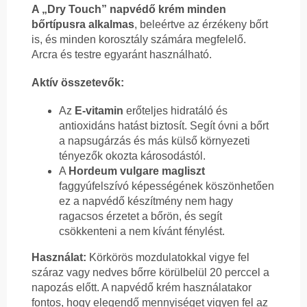
A „Dry Touch” napvédő krém minden
bőrtípusra alkalmas
, beleértve az érzékeny bőrt
is, és minden korosztály számára megfelelő.
Arcra és testre egyaránt használható.
Aktív összetevők:
Az
E-vitamin
erőteljes hidratáló és
antioxidáns hatást biztosít. Segít óvni a bőrt
a napsugárzás és más külső környezeti
tényezők okozta károsodástól.
A
Hordeum vulgare magliszt
faggyúfelszívó képességének köszönhetően
ez a napvédő készítmény nem hagy
ragacsos érzetet a bőrön, és segít
csökkenteni a nem kívánt fénylést.
Használat:
Körkörös mozdulatokkal vigye fel
száraz vagy nedves bőrre körülbelül 20 perccel a
napozás előtt. A napvédő krém használatakor
fontos, hogy elegendő mennyiséget vigyen fel az