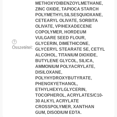
METHOXYDIBENZOYLMETHANE,
ZINC OXIDE, TAPIOCA STARCH
POLYMETHYLSILSESQUIOXANE,
CETEARYL OLIVATE, SORBITA
OLIVATE, VP/HEXADECENE
COPOLYMER, HORDEUM
VULGARE SEED FLOUR,
?
GLYCERIN, DIMETHICONE,
Összetétel
:
GLYCERYL STEARATE SE, CETYL
ALCOHOL, TITANIUM DIOXIDE,
BUTYLENE GLYCOL, SILICA,
AMMONIUM POLYACRYLATE,
DISILOXANE,
POLYHYDROXYBUTYRATE,
PHENOXYETHANOL,
ETHYLHEXYLGLYCERIN,
TOCOPHEROL, ACRYLATES/C10-
30 ALKYL ACRYLATE
CROSSPOLYMER, XANTHAN
GUM, DISODIUM EDTA.