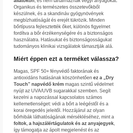
állatokon
, és nem tartalmaznak vegyi anyagokat.
Organikus és természetes összetevőkből
készülnek, és a skandináv gyógynövények
megbízhatóságát és erejét tükrözik. Minden
bőrtípusra fejlesztették őket, különös figyelmet
fordítva a bőr érzékenységére és a biztonságos
használatra. Hatásukat és biztonságosságukat
tudományos klinikai vizsgálatok támasztják alá.
Miért éppen ezt a terméket válassza?
Magas, SPF 50+ fényvédő faktorának és
antioxidáns hatásának köszönhetően
ez a „Dry
Touch” napvédő krém
magas szintű védelmet
nyújt az UVA/UVB sugarakkal szemben. Segít
kezelni a napozással kapcsolatos számos
kellemetlenséget: védi a bőrt a leégéstől és a
korai öregedés jeleitől. Hozzájárul az olyan
bőrhibák láthatóságának mérsékléséhez, mint a
foltok, a hajszálértágulatok és az anyajegyek
,
így támogatja az ápolt megjelenést és az