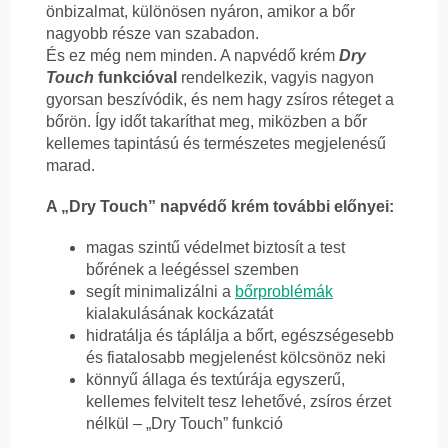
önbizalmat, különösen nyáron, amikor a bőr
nagyobb része van szabadon.
És ez még nem minden. A napvédő krém
Dry
Touch
funkcióval
rendelkezik, vagyis nagyon
gyorsan beszívódik, és nem hagy zsíros réteget a
bőrön. Így időt takaríthat meg, miközben a bőr
kellemes tapintású és természetes megjelenésű
marad.
A „Dry Touch” napvédő krém további előnyei:
magas szintű védelmet biztosít a test
bőrének a leégéssel szemben
segít minimalizálni a
bőrproblémák
kialakulásának kockázatát
hidratálja és táplálja a bőrt, egészségesebb
és fiatalosabb megjelenést kölcsönöz neki
könnyű állaga és textúrája egyszerű,
kellemes felvitelt tesz lehetővé, zsíros érzet
nélkül – „Dry Touch” funkció