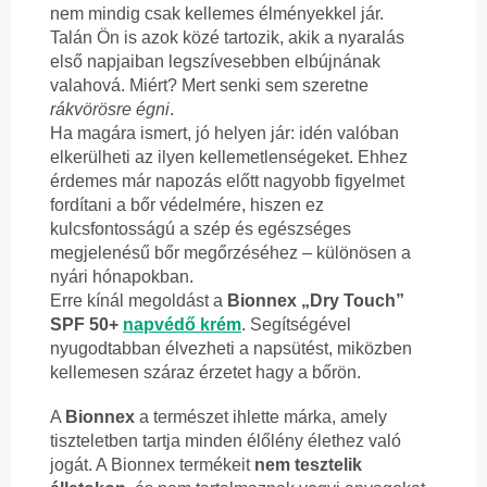
nem mindig csak kellemes élményekkel jár.
Talán Ön is azok közé tartozik, akik a nyaralás
első napjaiban legszívesebben elbújnának
valahová. Miért? Mert senki sem szeretne
rákvörösre égni
.
Ha magára ismert, jó helyen jár: idén valóban
elkerülheti az ilyen kellemetlenségeket. Ehhez
érdemes már napozás előtt nagyobb figyelmet
fordítani a bőr védelmére, hiszen ez
kulcsfontosságú a szép és egészséges
megjelenésű bőr megőrzéséhez – különösen a
nyári hónapokban.
Erre kínál megoldást a
Bionnex „Dry Touch”
SPF 50+
napvédő krém
. Segítségével
nyugodtabban élvezheti a napsütést, miközben
kellemesen száraz érzetet hagy a bőrön.
A
Bionnex
a természet ihlette márka, amely
tiszteletben tartja minden élőlény élethez való
jogát. A Bionnex termékeit
nem tesztelik