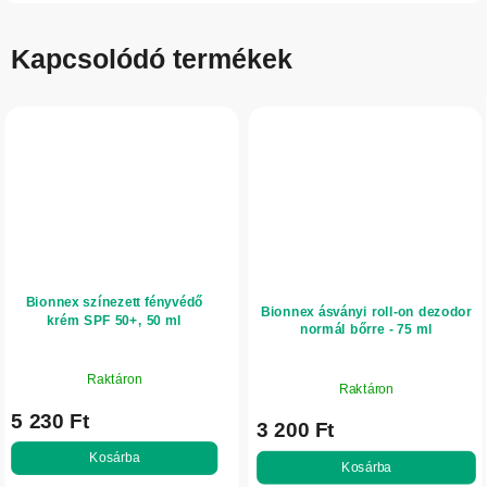
Kapcsolódó termékek
Bionnex színezett fényvédő
Bionnex ásványi roll-on dezodor
krém SPF 50+, 50 ml
normál bőrre - 75 ml
Raktáron
Raktáron
5 230 Ft
3 200 Ft
Kosárba
Kosárba