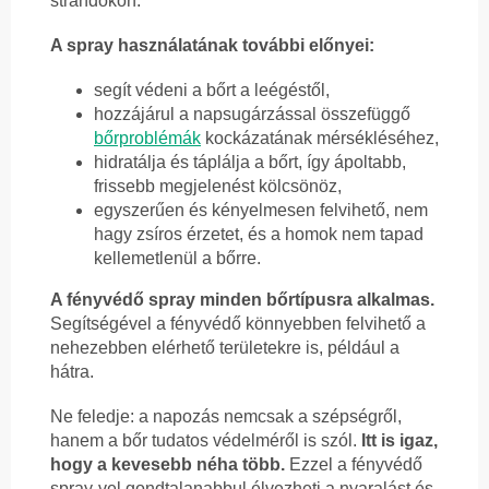
strandokon.
A spray használatának további előnyei:
segít védeni a bőrt a leégéstől,
hozzájárul a napsugárzással összefüggő
bőrproblémák
kockázatának mérsékléséhez,
hidratálja és táplálja a bőrt, így ápoltabb,
frissebb megjelenést kölcsönöz,
egyszerűen és kényelmesen felvihető, nem
hagy zsíros érzetet, és a homok nem tapad
kellemetlenül a bőrre.
A fényvédő spray minden bőrtípusra alkalmas.
Segítségével a fényvédő könnyebben felvihető a
nehezebben elérhető területekre is, például a
hátra.
Ne feledje: a napozás nemcsak a szépségről,
hanem a bőr tudatos védelméről is szól.
Itt is igaz,
hogy a kevesebb néha több.
Ezzel a fényvédő
spray-vel gondtalanabbul élvezheti a nyaralást és