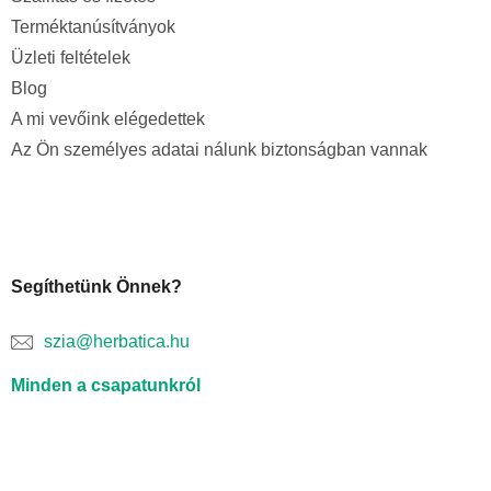
Terméktanúsítványok
Üzleti feltételek
Blog
A mi vevőink elégedettek
Az Ön személyes adatai nálunk biztonságban vannak
Segíthetünk Önnek?
szia@herbatica.hu
Minden a csapatunkról