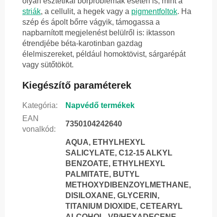
olyan esztétikai bőrproblémák esetén is, mint a
striák
, a cellulit, a hegek vagy a
pigmentfoltok
. Ha
szép és ápolt bőrre vágyik, támogassa a
napbarnított megjelenést belülről is: iktasson
étrendjébe béta-karotinban gazdag
élelmiszereket, például homoktövist, sárgarépát
vagy sütőtököt.
Kiegészítő paraméterek
Kategória
:
Napvédő termékek
EAN
7350104242640
vonalkód
:
AQUA, ETHYLHEXYL
SALICYLATE, C12-15 ALKYL
BENZOATE, ETHYLHEXYL
PALMITATE, BUTYL
METHOXYDIBENZOYLMETHANE,
DISILOXANE, GLYCERIN,
TITANIUM DIOXIDE, CETEARYL
ALCOHOL, VP/HEXADECENE