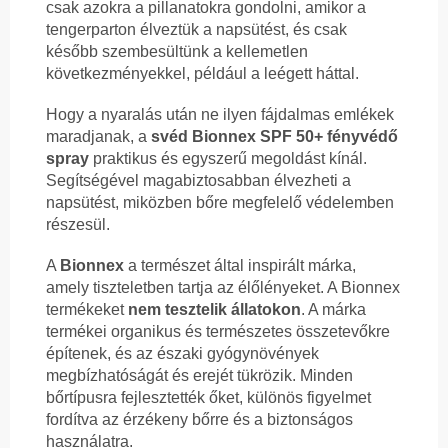
csak azokra a pillanatokra gondolni, amikor a
tengerparton élveztük a napsütést, és csak
később szembesültünk a kellemetlen
következményekkel, például a leégett háttal.
Hogy a nyaralás után ne ilyen fájdalmas emlékek
maradjanak, a
svéd Bionnex SPF 50+ fényvédő
spray
praktikus és egyszerű megoldást kínál.
Segítségével magabiztosabban élvezheti a
napsütést, miközben bőre megfelelő védelemben
részesül.
A
Bionnex
a természet által inspirált márka,
amely tiszteletben tartja az élőlényeket. A Bionnex
termékeket
nem tesztelik állatokon
. A márka
termékei organikus és természetes összetevőkre
építenek, és az északi gyógynövények
megbízhatóságát és erejét tükrözik. Minden
bőrtípusra fejlesztették őket, különös figyelmet
fordítva az érzékeny bőrre és a biztonságos
használatra.