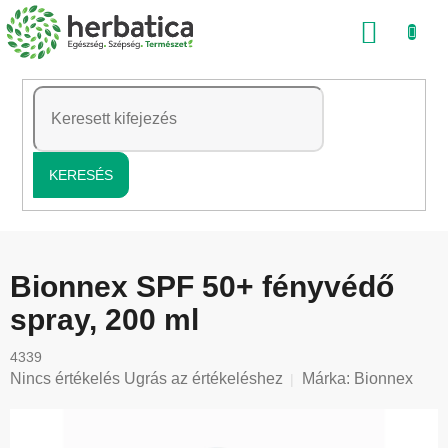
Ugrás
KOSÁ
a
fő
tartalomhoz
KERESÉS
Bionnex SPF 50+ fényvédő
spray, 200 ml
4339
A
Nincs értékelés
Ugrás az értékeléshez
Márka:
Bionnex
termék
átlagos
értékelése