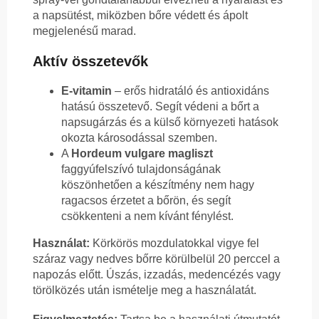
a napsütést, miközben bőre védett és ápolt
megjelenésű marad.
Aktív összetevők
E-vitamin
– erős hidratáló és antioxidáns
hatású összetevő. Segít védeni a bőrt a
napsugárzás és a külső környezeti hatások
okozta károsodással szemben.
A
Hordeum vulgare magliszt
faggyúfelszívó tulajdonságának
köszönhetően a készítmény nem hagy
ragacsos érzetet a bőrön, és segít
csökkenteni a nem kívánt fénylést.
Használat:
Körkörös mozdulatokkal vigye fel
száraz vagy nedves bőrre körülbelül 20 perccel a
napozás előtt. Úszás, izzadás, medencézés vagy
törölközés után ismételje meg a használatát.