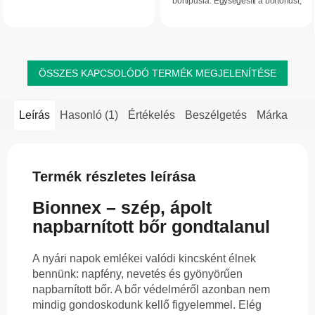
bőrtípusra. Egységesíti a bőrtónust,
bőrt is.Dry Touch formulájának
segít csökkenteni a ráncok és
köszönhetően nagyon gyorsan
pigmentfoltok megjelenésének
beszívódik, és nem...
kockázatát,...
ÖSSZES KAPCSOLÓDÓ TERMÉK MEGJELENÍTÉSE
Leírás
Hasonló (1)
Értékelés
Beszélgetés
Márka
Termék részletes leírása
Bionnex – szép, ápolt
napbarnított bőr gondtalanul
A nyári napok emlékei valódi kincsként élnek
bennünk: napfény, nevetés és gyönyörűen
napbarnított bőr. A bőr védelméről azonban nem
mindig gondoskodunk kellő figyelemmel. Elég