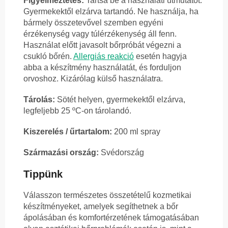
Figyelmeztetés:
Tartsa be a használati útmutatót.
Gyermekektől elzárva tartandó. Ne használja, ha
bármely összetevővel szemben egyéni
érzékenység vagy túlérzékenység áll fenn.
Használat előtt javasolt bőrpróbát végezni a
csukló bőrén.
Allergiás reakció
esetén hagyja
abba a készítmény használatát, és forduljon
orvoshoz. Kizárólag külső használatra.
Tárolás:
Sötét helyen, gyermekektől elzárva,
legfeljebb 25 ºC-on tárolandó.
Kiszerelés / űrtartalom:
200 ml spray
Származási ország:
Svédország
Tippünk
Válasszon természetes összetételű kozmetikai
készítményeket, amelyek segíthetnek a bőr
ápolásában és komfortérzetének támogatásában