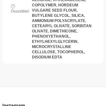
COPOLYMER, HORDEUM
?
VULGARE SEED FLOUR,
Összetétel
:
BUTYLENE GLYCOL, SILICA,
AMMONIUM POLYACRYLATE,
CETEARYL OLIVATE, SORBITAN
OLIVATE, DIMETHICONE,
PHENOXYETHANOL,
ETHYLHEXYLGLYCERIN,
MICROCRYSTALLINE
CELLULOSE, TOCOPHEROL,
DISODIUM EDTA
L
á
b
Instagram