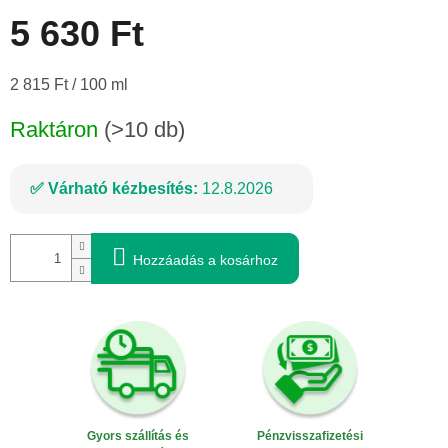
5 630 Ft
Egységár:
2 815 Ft / 100 ml
Raktáron
(>10 db)
Várható kézbesítés:
12.8.2026
Hozzáadás a kosárhoz
Gyors szállítás és
Pénzvisszafizetési