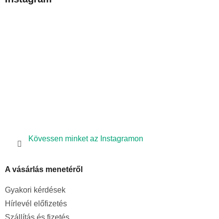
l
é
c
Kövessen minket az Instagramon
A vásárlás menetéről
Gyakori kérdések
Hírlevél előfizetés
Szállítás és fizetés