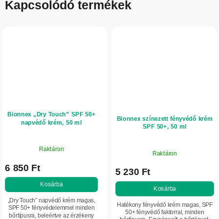
Kapcsolódó termékek
Bionnex „Dry Touch” SPF 50+
Bionnex színezett fényvédő krém
napvédő krém, 50 ml
SPF 50+, 50 ml
Raktáron
Raktáron
6 850 Ft
5 230 Ft
Kosárba
Kosárba
„Dry Touch” napvédő krém magas,
Hatékony fényvédő krém magas, SPF
SPF 50+ fényvédelemmel minden
50+ fényvédő faktorral, minden
bőrtípusra, beleértve az érzékeny