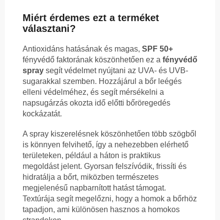
Miért érdemes ezt a terméket
választani?
Antioxidáns hatásának és magas,
SPF 50+
fényvédő faktorának köszönhetően ez a
fényvédő
spray
segít védelmet nyújtani az UVA- és UVB-
sugarakkal szemben. Hozzájárul a bőr leégés
elleni védelméhez, és segít mérsékelni a
napsugárzás okozta idő előtti bőröregedés
kockázatát.
A spray kiszerelésnek köszönhetően több szögből
is könnyen felvihető, így a nehezebben elérhető
területeken, például a háton is praktikus
megoldást jelent. Gyorsan felszívódik, frissíti és
hidratálja a bőrt, miközben természetes
megjelenésű napbarnított hatást támogat.
Textúrája segít megelőzni, hogy a homok a bőrhöz
tapadjon, ami különösen hasznos a homokos